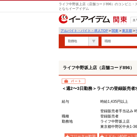
ライフ中野坂上店（店舗コード896）のコンビニ・
とならイーアイデム
エ
関東
アルバイト・バイト・求人TOP
>
関東
>
東京都
>
勤務地
職種
ライフ中野坂上店（店舗コード896）
パート
＜週2〜3日勤務＞ライフの登録販売者
給与
時給1,435円以上
登録販売者手当込み 時給
職種
登録販売者
勤務地
ライフ中野坂上店
東京都中野区中央1-36
フリーター歓迎
ミドル（40代～）