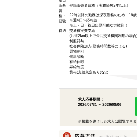
曜日
応募
登録販売者資格（実務経験2年以上）
資
22時以降の勤務は深夜勤務のため、18
格・
※週4日〜応相談
経験
※土・日・祝日出勤可能な方歓迎！
待遇
交通費実費支給
(片道2km以上で公共交通機関利用の場合
制服貸与
社会保険加入(勤務時間数等による)
買物割引
健康診断
有給休暇
昇給制度
賞与(支給規定あり)など
求人応募期間 ：
2026/07/31 ～ 2026/08/06
※掲載を終了した求人は閲覧できま