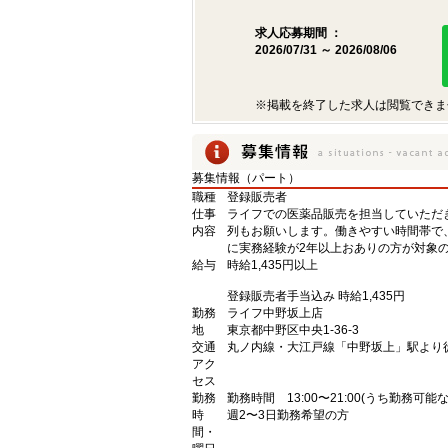
求人応募期間 ：
2026/07/31 ～ 2026/08/06
※掲載を終了した求人は閲覧できま
募集情報（パート）
職種
登録販売者
仕事
ライフでの医薬品販売を担当していただ
内容
列もお願いします。働きやすい時間帯で
に実務経験が2年以上おありの方が対象
給与
時給1,435円以上
登録販売者手当込み 時給1,435円
勤務
ライフ中野坂上店
地
東京都中野区中央1-36-3
交通
丸ノ内線・大江戸線「中野坂上」駅より
アク
セス
勤務
勤務時間 13:00〜21:00(うち勤務可能
時
週2〜3日勤務希望の方
間・