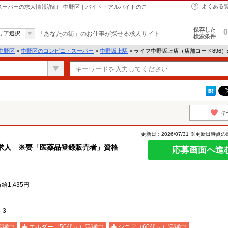
よくある
スーパーの求人情報詳細 - 中野区｜バイト・アルバイトのこ
保存した
0
リア選択
「あなたの街」のお仕事が探せる求人サイト
検索条件
中野区
>
中野区のコンビニ・スーパー
>
中野坂上駅
> ライフ中野坂上店（店舗コード896
キ
更新日：2026/07/31 ※更新日時点
求人 ※要「医薬品登録販売者」資格
応募画面へ進
1,435円
-3
活躍中
エルダー（50代～）活躍中
シニア（60代～）活躍中