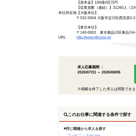
【資本金】100億4百万円
【従業員数（連結）】31260人（2
本社所在地
【大阪本社】
〒532-0004 大阪市淀川区西宮原2-2-
【東京本社】
〒140-0002 東京都品川区東品川4
URL
http://www.lifecorp.jp/
求人応募期間 ：
2026/07/31 ～ 2026/08/06
※掲載を終了した求人は閲覧できま
このお仕事に関連する条件で探す
同じ職種から求人を探す
コンビニ・スーパー