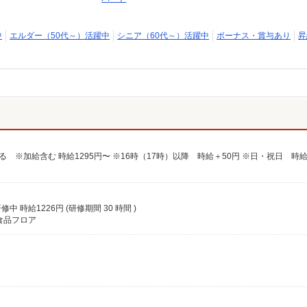
中
エルダー（50代～）活躍中
シニア（60代～）活躍中
ボーナス・賞与あり
昇
る ※加給含む 時給1295円〜 ※16時（17時）以降 時給＋50円 ※日・祝日 時給
中 時給1226円 (研修期間 30 時間 )
食品フロア