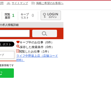
質問
サイトマップ
掲載ご希望のお客様へ
閲覧
キープ
1
0
履歴
リスト
ログイン
）の求人情報詳細
キープ中のお仕事（0件）
保存した検索条件（
0
件）
閲覧したお仕事（1件）
ープ
ライフ中野坂上店（店舗コード
896）
の最新情報です
む