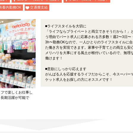
扶養内勤務OK
交通費支給
■ライフスタイルを大切に
「ライフならプライベートと両立できそうだから！」
う理由でパート求人に応募される方多数！週2〜3日〜
3h〜勤務OKなので、一人ひとりのライフスタイルに合
た働き方を実現できます。家事や子育てとの両立も安
メリハリを大事にする風土が根付いているので、無理
働けます！
■意欲にしっかり応えます
がんばる人を応援するライフだからこそ、今スーパー
ケット求人をお探しの方にオススメです！
イフで楽しくお仕事し
ら長期活躍が可能で