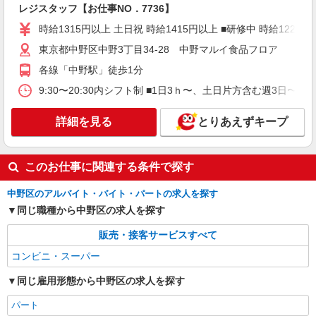
レジスタッフ【お仕事NO．7736】
アルバイト
ライフ中野坂上店（店舗コード896）
時給1315円以上 土日祝 時給1415円以上 ■研修中 時給1226円 (
（早朝）荷受け・商品陳列
東京都中野区中野3丁目34-28 中野マルイ食品フロア
時給1,500円
各線「中野駅」徒歩1分
ライフ中野坂上店 東京都中野区中央1-36-3
9:30〜20:30内シフト制 ■1日3ｈ〜、土日片方含む週3日〜
詳細を見る
キープ
詳細を見る
とりあえずキープ
パート
ライフ東中野店（店舗コード842）
このお仕事に関連する条件で探す
レジ
時給1,265円以上
中野区のアルバイト・バイト・パートの求人を探す
ライフ東中野店 東京都中野区東中野3-9-7
同じ職種から中野区の求人を探す
販売・接客サービスすべて
詳細を見る
キープ
コンビニ・スーパー
アルバイト
同じ雇用形態から中野区の求人を探す
ライフ東中野店（店舗コード842）
レジ
パート