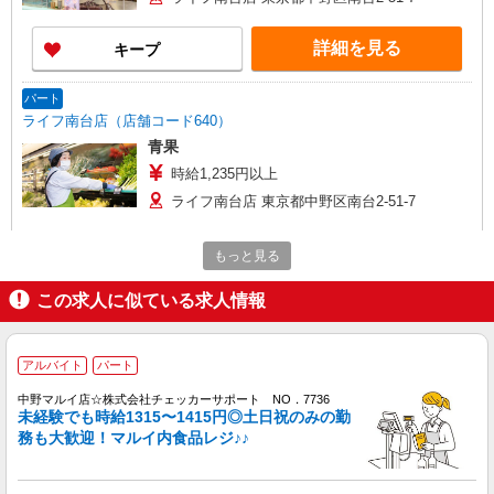
詳細を見る
キープ
パート
ライフ南台店（店舗コード640）
青果
時給1,235円以上
ライフ南台店 東京都中野区南台2-51-7
詳細を見る
キープ
もっと見る
この求人に似ている求人情報
アルバイト
ライフ東中野店（店舗コード842）
夜間店舗運営補助
アルバイト
パート
時給1,360円
中野マルイ店☆株式会社チェッカーサポート NO．7736
ライフ東中野店 東京都中野区東中野3-9-7
未経験でも時給1315〜1415円◎土日祝のみの勤
務も大歓迎！マルイ内食品レジ♪♪
詳細を見る
キープ