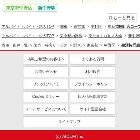
レジ
東京都中野区
新中野駅
時給1,235円以上
もっと見る
ライフ南台店 東京都中野区南台2-51-7
アルバイト・バイト・求人TOP
関東
東京都
中野区
生活協同組合コー
アルバイト・バイト・求人TOP
東京都の路線
東京メトロ丸ノ内線
新中野
詳細を見る
キープ
職種・条件一覧
販売・接客サービス
関東
東京都
中野区
生活協同組
アルバイト
ライフ中野駅前店（店舗コード833）
掲載ご希望のお客様へ
よくある質問
ベーカリー
お問い合わせ
利用規約
時給1,235円以上
ライフ中野駅前店 東京都中野区中野5-33-13
リンクについて
プライバシーポリシー
詳細を見る
キープ
Cookieポリシー
個人情報保護方針
メールサービスについて
サイト運営会社
サイトマップ
(c) AIDEM Inc.