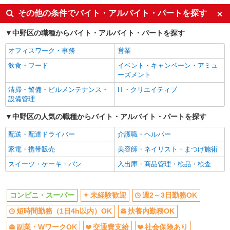
詳細を見る
キープ
同じ特徴から新中野駅の求人を探す
その他の条件でバイト・アルバイト・パートを探す
未経験歓迎
週2～3日勤務OK
パート
中野区の職種からバイト・アルバイト・パートを探す
ライフ中野坂上店（店舗コード896）
短時間勤務（1日4h以内）OK
扶養内勤務OK
オフィスワーク・事務
営業
鮮魚
副業・WワークOK
交通費支給
時給1,235円以上
飲食・フード
イベント・キャンペーン・アミュ
社会保険あり
ーズメント
ライフ中野坂上店 東京都中野区中央1-36-3
清掃・警備・ビルメンテナンス・
IT・クリエイティブ
同じ職種から求人を探す
設備管理
詳細を見る
キープ
販売・接客サービス
中野区の人気の職種からバイト・アルバイト・パートを探す
コンビニ・スーパー
アルバイト
配送・配達ドライバー
ライフ東中野店（店舗コード842）
介護職・ヘルパー
同じ特徴から求人を探す
品出し（商品陳列）
家電・携帯販売
美容師・ネイリスト・まつげ施術
時給1,265円
未経験歓迎
週2～3日勤務OK
スイーツ・ケーキ・パン
入出庫・商品管理・検品・検査
ライフ東中野店 東京都中野区東中野3-9-7
短時間勤務（1日4h以内）OK
扶養内勤務OK
副業・WワークOK
交通費支給
コンビニ・スーパー
未経験歓迎
週2～3日勤務OK
詳細を見る
キープ
社会保険あり
短時間勤務（1日4h以内）OK
扶養内勤務OK
パート
副業・WワークOK
交通費支給
社会保険あり
ライフ南台店（店舗コード640）