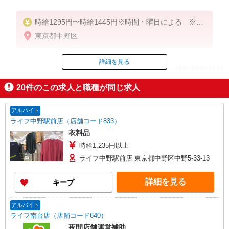
時給1295円〜時給1445円※時間・曜日による ※加
給含む
東京都中野区
時給1295円〜
詳細を見る
ID：AE0608942141
※9時迄 時給＋100円
※16時（17時）以降 時給＋150円
20
件のこの求人と職種が同じ求人
※日・祝日 時給＋150円
掲載期間終了
アルバイト
ライフ中野駅前店（店舗コード833）
衣料品
時給1,235円以上
ライフ中野駅前店 東京都中野区中野5-33-13
詳細を見る
キープ
アルバイト
ライフ南台店（店舗コード640）
夜間店舗運営補助