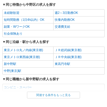
時給1,360円以上 ※24:15まで勤務が条件とな
同じ特徴から中野区の求人を探す
ります。
ライフ東中野店 東京都中野区東中野3-9-7
未経験歓迎
週2～3日勤務OK
短時間勤務（1日4h以内）OK
扶養内勤務OK
詳細を見る
キープ
副業・WワークOK
交通費支給
アルバイト
社会保険あり
ライフ中野坂上店（店舗コード896）
同じ沿線・駅から求人を探す
品出し（商品陳列）
時給1,235円
東京メトロ丸ノ内線(東京都)
ＪＲ総武線(東京都)
ライフ中野坂上店 東京都中野区中央1-36-3
東京メトロ東西線(東京都)
ＪＲ中央線(東京都)
新中野駅
東高円寺駅
詳細を見る
キープ
中野(東京)駅
パート
同じ職種から新中野駅の求人を探す
ライフ中野坂上店（店舗コード896）
精肉
コンビニ・スーパー
時給1,235円以上
関連する条件をもっと見る
同じ雇用形態から新中野駅の求人を探す
ライフ中野坂上店 東京都中野区中央1-36-3
パート