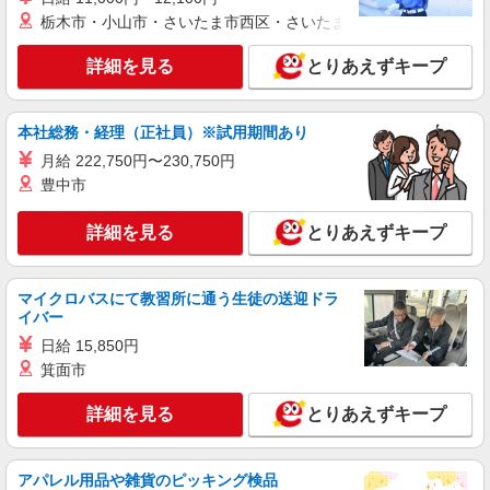
栃木市・小山市・さいたま市西区・さいたま市岩槻区・久喜市・
詳細を見る
キープ
詳細を見る
とりあえずキープ
アルバイト
ライフ中野坂上店（店舗コード896）
作業場清掃
本社総務・経理（正社員）※試用期間あり
時給1,235円
月給 222,750円〜230,750円
ライフ中野坂上店 東京都中野区中央1-36-3
豊中市
詳細を見る
キープ
詳細を見る
とりあえずキープ
アルバイト
マイクロバスにて教習所に通う生徒の送迎ドラ
ライフ中野坂上店（店舗コード896）
イバー
品出し（商品陳列）
日給 15,850円
時給1,235円
箕面市
ライフ中野坂上店 東京都中野区中央1-36-3
詳細を見る
とりあえずキープ
詳細を見る
キープ
アパレル用品や雑貨のピッキング検品
アルバイト