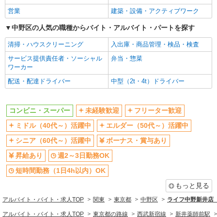
営業
建築・設備・アクティブワーク
交通費支給
社会保険あり
中野区の人気の職種からバイト・アルバイト・パートを探す
同じ職種から求人を探す
清掃・ハウスクリーニング
入出庫・商品管理・検品・検査
販売・接客サービス
サービス提供責任者・ソーシャル
弁当・惣菜
コンビニ・スーパー
ワーカー
同じ特徴から求人を探す
配送・配達ドライバー
中型（2t・4t）ドライバー
未経験歓迎
ミドル（40代～）活躍中
ボーナス・賞与あり
週2～3日勤務OK
コンビニ・スーパー
未経験歓迎
フリーター歓迎
短時間勤務（1日4h以内）OK
扶養内勤務OK
ミドル（40代～）活躍中
エルダー（50代～）活躍中
交通費支給
社会保険あり
シニア（60代～）活躍中
ボーナス・賞与あり
昇給あり
週2～3日勤務OK
短時間勤務（1日4h以内）OK
もっと見る
アルバイト・バイト・求人TOP
関東
東京都
中野区
ライフ中野新井店（
アルバイト・バイト・求人TOP
東京都の路線
西武新宿線
新井薬師前駅