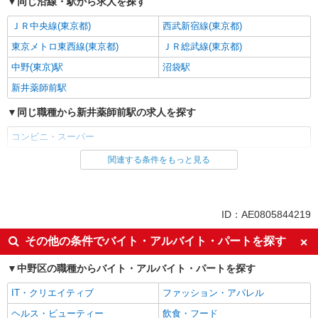
同じ沿線・駅から求人を探す
ＪＲ中央線(東京都)
西武新宿線(東京都)
東京メトロ東西線(東京都)
ＪＲ総武線(東京都)
中野(東京)駅
沼袋駅
新井薬師前駅
同じ職種から新井薬師前駅の求人を探す
コンビニ・スーパー
関連する条件をもっと見る
同じ雇用形態から新井薬師前駅の求人を探す
パート
同じ特徴から新井薬師前駅の求人を探す
ID：AE0805844219
未経験歓迎
フリーター歓迎
その他の条件でバイト・アルバイト・パートを探す
ミドル（40代～）活躍中
エルダー（50代～）活躍中
中野区の職種からバイト・アルバイト・パートを探す
シニア（60代～）活躍中
ボーナス・賞与あり
IT・クリエイティブ
ファッション・アパレル
昇給あり
週2～3日勤務OK
ヘルス・ビューティー
飲食・フード
短時間勤務（1日4h以内）OK
扶養内勤務OK