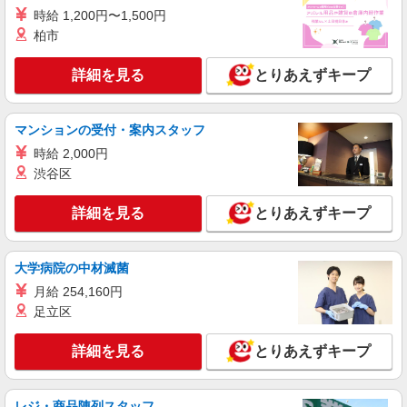
ライフ南台店（店舗コード640）
時給 1,200円〜1,500円
作業場清掃
柏市
時給1,235円以上
詳細を見る
とりあえずキープ
ライフ南台店 東京都中野区南台2-51-7
詳細を見る
キープ
マンションの受付・案内スタッフ
時給 2,000円
アルバイト
渋谷区
ライフ中野駅前店（店舗コード833）
衣料品
詳細を見る
とりあえずキープ
時給1,235円以上
ライフ中野駅前店 東京都中野区中野5-33-13
大学病院の中材滅菌
詳細を見る
キープ
月給 254,160円
足立区
パート
ライフ中野坂上店（店舗コード896）
詳細を見る
とりあえずキープ
登録販売者
時給1,435円以上 登録販売者手当込み 時給
レジ・商品陳列スタッフ
1,435円