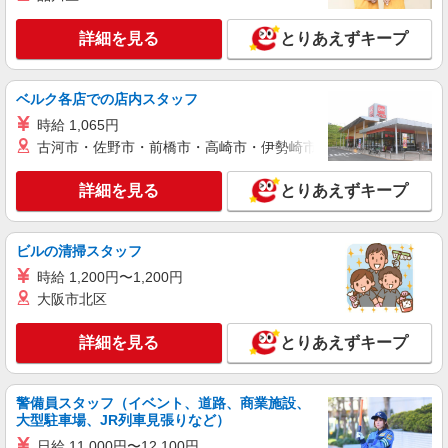
レジ
時給1,235円以上
詳細を見る
とりあえずキープ
ライフ南台店 東京都中野区南台2-51-7
ベルク各店での店内スタッフ
詳細を見る
キープ
時給 1,065円
古河市・佐野市・前橋市・高崎市・伊勢崎市・太田市・館林市・
パート
ライフ南台店（店舗コード640）
詳細を見る
レジ
とりあえずキープ
時給1,235円以上
ライフ南台店 東京都中野区南台2-51-7
ビルの清掃スタッフ
時給 1,200円〜1,200円
詳細を見る
キープ
大阪市北区
パート
詳細を見る
とりあえずキープ
ライフ中野新井店（店舗コード812）
青果
時給1,235円以上
警備員スタッフ（イベント、道路、商業施設、
大型駐車場、JR列車見張りなど）
ライフ中野新井店 東京都中野区新井3-8-12
日給 11,000円〜12,100円