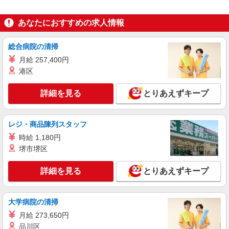
アルバイト
あなたにおすすめの求人情報
ライフ東中野店（店舗コード842）
品出し（商品陳列）
総合病院の清掃
時給1,265円
月給 257,400円
ライフ東中野店 東京都中野区東中野3-9-7
港区
詳細を見る
キープ
詳細を見る
とりあえずキープ
パート
レジ・商品陳列スタッフ
ライフ東中野店（店舗コード842）
青果
時給 1,180円
堺市堺区
時給1,265円以上
ライフ東中野店 東京都中野区東中野3-9-7
詳細を見る
とりあえずキープ
詳細を見る
キープ
大学病院の清掃
アルバイト
月給 273,650円
ライフ南台店（店舗コード640）
品川区