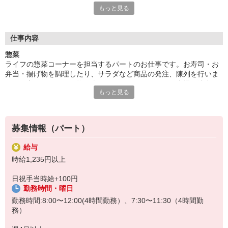
もっと見る
らっしゃるので、温かいコミュニケーションが生まれます。接客
の本当の面白さを実感できるお仕事です。
■がんばり次第でボーナス有
仕事内容
ライフのパート求人はボーナスあり！規定の等級に達したパート
惣菜
さんには、そのがんばりに「ありがとう」の気持ちをこめてボー
ライフの惣菜コーナーを担当するパートのお仕事です。お寿司・お
ナスを支給いたします。等級が上がれば時給が上がりさらにボー
弁当・揚げ物を調理したり、サラダなど商品の発注、陳列を行いま
ナスもゲットできるので、がんばりが目に見えてやる気もますま
す。お客さまにお買い物を楽しんでいただけるよう、売場を演出す
すアップ！無理のないパート勤務でもやりがいを得られます。
もっと見る
るのも大事なお仕事！自分のお買い物経験や家庭料理の延長で始め
やすい！主婦さんなどさまざまな方が活躍中です！
募集情報（パート）
給与
時給1,235円以上
日祝手当時給+100円
勤務時間・曜日
勤務時間:8:00〜12:00(4時間勤務）、7:30〜11:30（4時間勤
務）