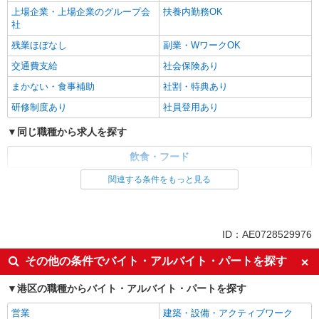
上場企業・上場企業のグループ会
扶養内勤務OK
社
残業ほぼなし
副業・WワークOK
交通費支給
社会保険あり
まかない・食事補助
社割・特典あり
研修制度あり
社員登用あり
同じ職種から求人を探す
飲食・フード
関連する条件をもっと見る
同じ特徴から求人を探す
未経験歓迎
高校生OK
大学生歓迎
週1日勤務OK
ID：AE0728529976
週2～3日勤務OK
短時間勤務（1日4h以内）OK
その他の条件でバイト・アルバイト・パートを探す
オープニングスタッフ
上場企業・上場企業のグループ会
社
港区の職種からバイト・アルバイト・パートを探す
扶養内勤務OK
副業・WワークOK
営業
建築・設備・アクティブワーク