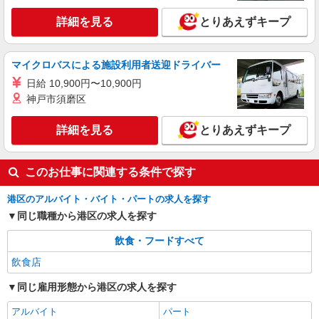
店舗スタッフ
詳細を見る
とりあえずキープ
時給1,300円 ※給与幅は経験・能力による ■食
事補助あり ⇒1食200円 ■昇給あり（年2回） ⇒ト
レーナーになったら… 通常時給＋300円！！ ■
東京都港区芝5-31-24 勝文館共同ビル4F
マイクロバスによる施設利用者送迎ドライバー
研修時給 ⇒通常時給より変動なし ■高校生時給 ⇒
通常時給より変動なし ■深夜時給 ⇒22時以降時給
日給 10,900円〜10,900円
詳細を見る
キープ
25％UP↑
神戸市須磨区
アルバイト
パート
詳細を見る
とりあえずキープ
全席個室楽蔵うたげ赤坂見附店
店舗スタッフ
時給1,300円 ※給与幅は経験・能力による ■食
このお仕事に関連する条件で探す
事補助あり ⇒1食200円 ■昇給あり（年2回） ⇒ト
レーナーになったら… 通常時給＋300円！！ ■
港区のアルバイト・バイト・パートの求人を探す
東京都港区赤坂3-1-10 赤坂ISOビル3F
研修時給 ⇒通常時給より変動なし ■高校生時給 ⇒
同じ職種から港区の求人を探す
通常時給より変動なし ■深夜時給 ⇒22時以降時給
詳細を見る
キープ
25％UP↑
飲食・フードすべて
飲食店
同じ雇用形態から港区の求人を探す
アルバイト
パート