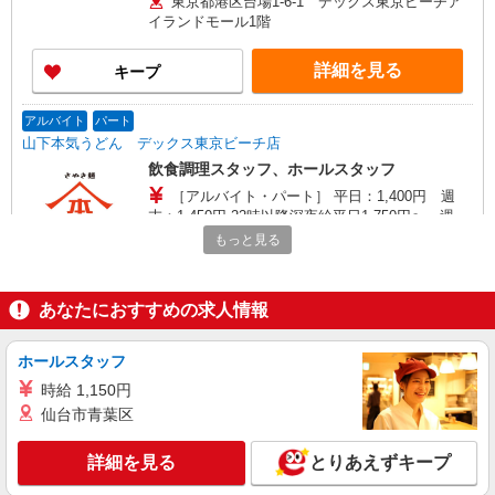
東京都港区台場1-6-1 デックス東京ビーチア
イランドモール1階
詳細を見る
キープ
アルバイト
パート
山下本気うどん デックス東京ビーチ店
飲食調理スタッフ、ホールスタッフ
［アルバイト・パート］ 平日：1,400円 週
末：1,450円 22時以降深夜給平日1,750円〜、週末
1,812円〜です！
もっと見る
東京都港区台場1-6-1 デックス東京ビーチ
シーサイドモール3F
あなたにおすすめの求人情報
詳細を見る
キープ
ホールスタッフ
アルバイト
劇団四季SHOP&DINING 四季食堂
時給 1,150円
ホールスタッフ・キッチンスタッフ・グッズ販
仙台市青葉区
売スタッフ
［アルバイト］時給1,330円 ※研修期間 時給
詳細を見る
とりあえずキープ
1,300円 研修期間は最長6ヵ月（研修の進捗によ