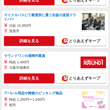
詳細を見る
キープ
とりあえずキープ
25％UP↑
アルバイト
パート
マイクロバスにて教習所に通う生徒の送迎ドラ
ダーツ＆パーティーREGALO品川港南口店
イバー
店舗スタッフ
日給 15,850円
時給1,300円 ※給与幅は経験・能力による ■食
箕面市
事補助あり ⇒1食200円 ■昇給あり（年2回） ⇒ト
レーナーになったら… 通常時給＋300円！！ ■
東京都港区港南2丁目2-1 第二ミナトビル1・
詳細を見る
とりあえずキープ
研修時給 ⇒通常時給より変動なし ■高校生時給 ⇒
2F
通常時給より変動なし ■深夜時給 ⇒22時以降時給
25％UP↑
詳細を見る
キープ
ラウンドワンの清掃作業員
時給 1,400円
アルバイト
パート
大阪市城東区
CELTS新橋烏森口駅前店
店舗スタッフ
詳細を見る
とりあえずキープ
時給1,300円 ※給与幅は経験・能力による ■食
事補助あり ⇒1食200円 ■昇給あり（年2回） ⇒ト
レーナーになったら… 通常時給＋300円！！ ■
東京都港区新橋3-16-5 DK新橋烏森口ビル2F
アパレル用品や雑貨のピッキング検品
研修時給 ⇒通常時給より変動なし ■高校生時給 ⇒
通常時給より変動なし ■深夜時給 ⇒22時以降時給
時給 1,200円〜1,500円
詳細を見る
キープ
25％UP↑
柏市