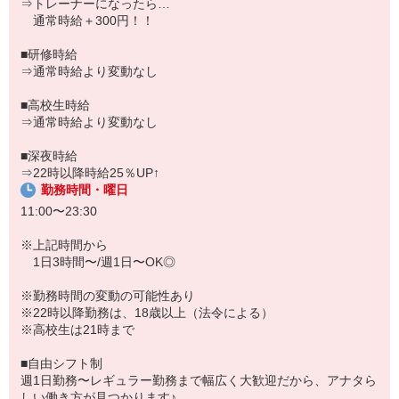
⇒トレーナーになったら…
未経験から始めたスタッフも多く、研修制度があるのでブランクが
通常時給＋300円！！
あっても安心です。
接客を通じて気分転換にもなり、新しい仲間との出会いも魅力のひ
■研修時給
とつ。
⇒通常時給より変動なし
さらに、系列飲食店やビッグエコーの社割制度が利用できるため、
■高校生時給
ご家族との外食やレジャーもお得に楽しめます。
⇒通常時給より変動なし
■深夜時給
⇒22時以降時給25％UP↑
勤務時間・曜日
11:00〜23:30
※上記時間から
1日3時間〜/週1日〜OK◎
※勤務時間の変動の可能性あり
※22時以降勤務は、18歳以上（法令による）
※高校生は21時まで
■自由シフト制
週1日勤務〜レギュラー勤務まで幅広く大歓迎だから、アナタら
しい働き方が見つかります♪