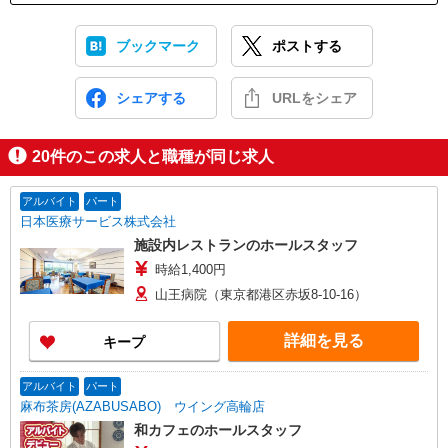
ブックマーク
ポストする
シェアする
URLをシェア
20
件のこの求人と職種が同じ求人
アルバイト
パート
日本医療サービス株式会社
施設内レストランのホールスタッフ
時給1,400円
山王病院（東京都港区赤坂8-10-16）
詳細を見る
キープ
アルバイト
パート
麻布茶房(AZABUSABO) ウイング高輪店
和カフェのホールスタッフ