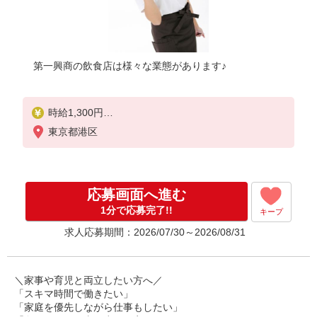
第一興商の飲食店は様々な業態があります♪
時給1,300円
※給与幅は経験・能力による
東京都港区
■食事補助あり
⇒1食200円
応募画面へ進む
■昇給あり（年2回）
⇒トレーナーになったら…
1分で応募完了!!
キープ
通常時給＋300円！！
求人応募期間：2026/07/30～2026/08/31
■研修時給
⇒通常時給より変動なし
＼家事や育児と両立したい方へ／
■高校生時給
「スキマ時間で働きたい」
⇒通常時給より変動なし
「家庭を優先しながら仕事もしたい」