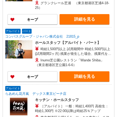
分単位で別途支給します。
グランクレール芝浦 （東京都港区芝浦4-18-
25）
詳細を見る
キープ
アルバイト
パート
コンパスグループ・ジャパン株式会社 21815_p
ホールスタッフ【アルバイト・パート】
時給1,500円以上 試用期間中 時給1,500円以上
(試用期間2ヶ月) 残業が発生した場合、残業代を1
分単位で別途支給します。
Inumo芝公園レストラン「Wande Shiba」
（東京都港区芝公園1-6-6）
詳細を見る
キープ
アルバイト
らあめん花月嵐 デックス東京ビーチ店
キッチン・ホールスタッフ
［アルバイト］ 一般：時給1,400円 高校生：
時給1,300円 ※22:00以降は時給25％アップ