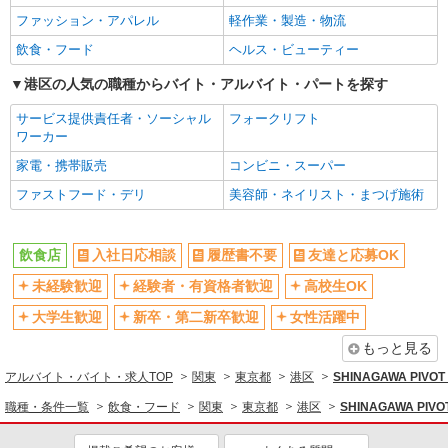
交通費支給
社会保険あり
ファッション・アパレル
軽作業・製造・物流
まかない・食事補助
社員登用あり
飲食・フード
ヘルス・ビューティー
港区の人気の職種からバイト・アルバイト・パートを探す
サービス提供責任者・ソーシャル
フォークリフト
ワーカー
家電・携帯販売
コンビニ・スーパー
ファストフード・デリ
美容師・ネイリスト・まつげ施術
飲食店
入社日応相談
履歴書不要
友達と応募OK
未経験歓迎
経験者・有資格者歓迎
高校生OK
大学生歓迎
新卒・第二新卒歓迎
女性活躍中
もっと見る
アルバイト・バイト・求人TOP
関東
東京都
港区
SHINAGAWA P
職種・条件一覧
飲食・フード
関東
東京都
港区
SHINAGAWA P