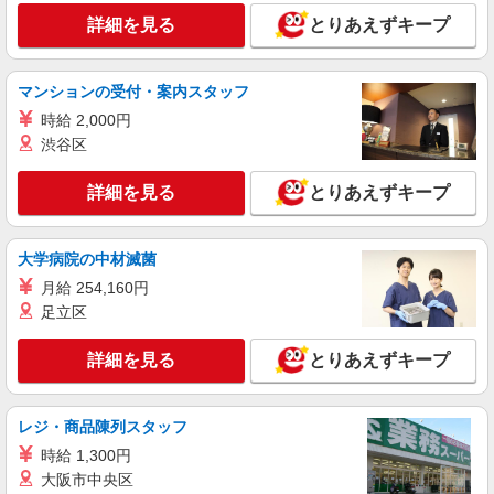
アルバイト
パート
詳細を見る
とりあえずキープ
全席個室楽蔵うたげ赤坂見附店
店舗スタッフ
マンションの受付・案内スタッフ
時給1,300円 ※給与幅は経験・能力による ■食
事補助あり ⇒1食200円 ■昇給あり（年2回） ⇒ト
時給 2,000円
レーナーになったら… 通常時給＋300円！！ ■
東京都港区赤坂3-1-10 赤坂ISOビル3F
渋谷区
研修時給 ⇒通常時給より変動なし ■高校生時給 ⇒
通常時給より変動なし ■深夜時給 ⇒22時以降時給
詳細を見る
キープ
詳細を見る
とりあえずキープ
25％UP↑
アルバイト
パート
大学病院の中材滅菌
全席個室じぶんどき品川港南口店
月給 254,160円
店舗スタッフ
足立区
時給1,300円 ※給与幅は経験・能力による ■食
事補助あり ⇒1食200円 ■昇給あり（年2回） ⇒ト
レーナーになったら… 通常時給＋300円！！ ■
詳細を見る
とりあえずキープ
東京都港区港南2-5-14 CANALE品川3F
研修時給 ⇒通常時給より変動なし ■高校生時給 ⇒
通常時給より変動なし ■深夜時給 ⇒22時以降時給
詳細を見る
キープ
25％UP↑
レジ・商品陳列スタッフ
時給 1,300円
アルバイト
パート
大阪市中央区
全席個室じぶんどき田町三田口駅前店