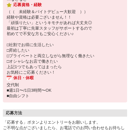
応募資格・経験
（（ 未経験＆バイトデビュー大歓迎 ））
経験や資格は必要ございません！！
「頑張りたい」というキモチがあれば大丈夫◎
最初は丁寧に先輩スタッフがサポートするので
初めてで不安な方もご安心ください♪
□社割でお得に生活したい
□昇給したい
□プライベートと両立しながら無理なく働きたい
□オシャレなお店で働きたい
上記1つでもあってはまったら
お気軽にご応募ください！
休日・休暇
交代制
■週1日〜/1日3時間〜OK
■自由シフト
応募方法
「応募する」ボタンよりエントリーをお願いします。
ご不明な点がございましたら、お電話でのお問い合わせもお待ちし