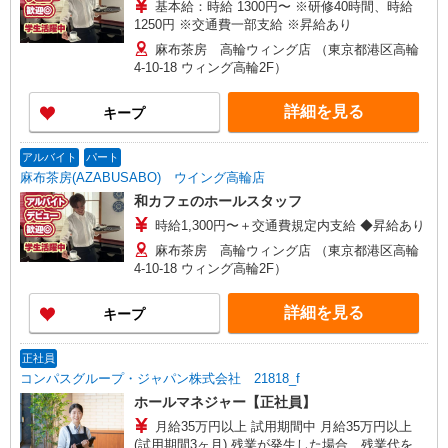
基本給：時給 1300円〜 ※研修40時間、時給
1250円 ※交通費一部支給 ※昇給あり
麻布茶房 高輪ウィング店 （東京都港区高輪
4-10-18 ウィング高輪2F）
詳細を見る
キープ
アルバイト
パート
麻布茶房(AZABUSABO) ウイング高輪店
和カフェのホールスタッフ
時給1,300円〜＋交通費規定内支給 ◆昇給あり
麻布茶房 高輪ウィング店 （東京都港区高輪
4-10-18 ウィング高輪2F）
詳細を見る
キープ
正社員
コンパスグループ・ジャパン株式会社 21818_f
ホールマネジャー【正社員】
月給35万円以上 試用期間中 月給35万円以上
(試用期間3ヶ月) 残業が発生した場合、残業代を1