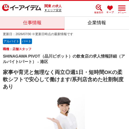
関東
の求人
▼エリア変更
仕事情報
企業情報
更新日：2026/07/30 ※更新日時点の最新情報です
アルバイト
パート
職種：店舗スタッフ
SHINAGAWA PIVOT（品川ピボット）の飲食店の求人情報詳細（ア
ルバイト/パート） - 港区
家事や育児と無理なく両立◎週1日・短時間OKの柔
軟シフトで安心して働けます/系列店含めた社割制度
あり