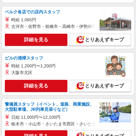
5F
通常時給より変動なし ■深夜時給 ⇒22時以降時給
25％UP↑
ベルク各店での店内スタッフ
詳細を見る
キープ
時給 1,065円
古河市・佐野市・前橋市・高崎市・伊勢崎市・太田市・館林市・
アルバイト
パート
CELTS新橋烏森口駅前店
詳細を見る
とりあえずキープ
店舗スタッフ
時給1,300円 ※給与幅は経験・能力による ■食
事補助あり ⇒1食200円 ■昇給あり（年2回） ⇒ト
ビルの清掃スタッフ
レーナーになったら… 通常時給＋300円！！ ■
東京都港区新橋3-16-5 DK新橋烏森口ビル2F
研修時給 ⇒通常時給より変動なし ■高校生時給 ⇒
時給 1,200円〜1,200円
通常時給より変動なし ■深夜時給 ⇒22時以降時給
大阪市北区
詳細を見る
キープ
25％UP↑
詳細を見る
とりあえずキープ
アルバイト
パート
個室ダイニング ウメ子の家 品川駅前店
店舗スタッフ
警備員スタッフ（イベント、道路、商業施設、
大型駐車場、JR列車見張りなど）
時給1,300円 ※給与幅は経験・能力による ■食
事補助あり ⇒1食200円 ■昇給あり（年2回） ⇒ト
日給 11,000円〜12,100円
レーナーになったら… 通常時給＋300円！！ ■
東京都港区港南2-6-9 DK品川ビル2F
栃木市・小山市・さいたま市西区・さいたま市岩槻区・久喜市・
研修時給 ⇒通常時給より変動なし ■高校生時給 ⇒
通常時給より変動なし ■深夜時給 ⇒22時以降時給
詳細を見る