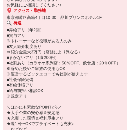
お気軽にご相談してください♪
アクセス・勤務地
東京都港区高輪4丁目10-30 品川プリンスホテル1F
待遇
■昇給アリ（年2回）
■賞与アリ
※トレーナーなど役職がある人のみ
■友人紹介制度あり
⇒紹介金最大3万円（店舗により異なる）
■まかないアリ（1食200円）
■社割あり（カラオケ系列店：50％OFF、飲食店：20％OFF）
※辞めた後やご家族の使用もOK
※運営するビックエコーでも社割が使えます
■社会保険完備
■有給休暇アリ
■給与前払い相談OK
※規定アリ
＼ほかにも素敵なPOINTが♪／
★大手企業の安心感＆安定感
★充実した環境＆福利厚生アリ
★週1日〜OKでプライベートも充実♪
…などなど