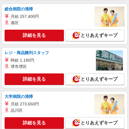
り変動） ※昇給制度あり
アトレ竹芝 シアター棟／東京都港区海岸1-10-
45
総合病院の清掃
月給 257,400円
詳細を見る
キープ
港区
アルバイト
パート
契約社員
詳細を見る
とりあえずキープ
北京ダック専門店 嘉園 デックス東京ビーチ店
ホールスタッフ
レジ・商品陳列スタッフ
［アルバイト・パート・契約社員］時給1,300
円〜1,500円 ◇研修期間はございません。 ◇能
時給 1,180円
力・経験等を考慮のうえ優遇します。
東京都港区台場1-6-1
堺市堺区
詳細を見る
詳細を見る
とりあえずキープ
キープ
アルバイト
パート
大学病院の清掃
ダーツ＆パーティーREGALO浜松町駅前店
月給 273,650円
店舗スタッフ
品川区
時給1,300円 ※給与幅は経験・能力による ■食
事補助あり ⇒1食200円 ■昇給あり（年2回） ⇒ト
レーナーになったら… 通常時給＋300円！！ ■
詳細を見る
とりあえずキープ
東京都港区浜松町1-30-11 浜松町FGビル4・
研修時給 ⇒通常時給より変動なし ■高校生時給 ⇒