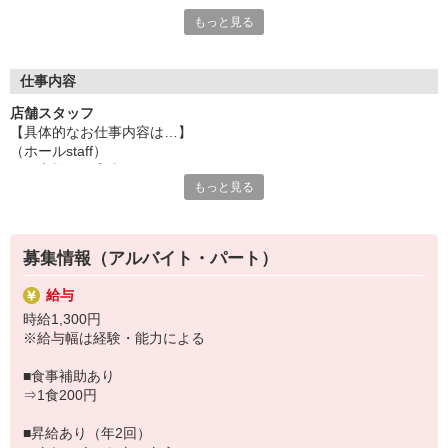
「久しぶりの仕事で少し不安…」
■深夜時給
もっと見る
そんな方も大歓迎です◎
⇒22時以降時給25％UP↑
第一興商は≪無理なく続けられる環境≫に自信あり！
■シフトはとっても柔軟
仕事内容
週1日・1日3h〜OK！
店舗スタッフ
お子様の予定や家庭の事情に合わせて働けます◎
【具体的なお仕事内容は…】
■ブランク・未経験OK
（ホールstaff）
難しい作業はなし！丁寧な研修ありで安心スタート♪
・お客様のご案内
久しぶりのお仕事でも大丈夫です。
もっと見る
・ご注文のお伺い
■無理なく続けられる
・料理のご提供
落ち着いた環境で、自分のペースで勤務可能◎
・お会計
同世代のスタッフも活躍中です。
・テーブルの片づけ など…
■嬉しい社割あり
募集情報（アルバイト・パート）
系列店やカラオケが割引で利用可能！
（キッチンstaff）
家族との時間もお得に楽しめます♪
給与
・調理補助
時給1,300円
・お皿洗い など
「家庭を大事にしながら働きたい」
※給与幅は経験・能力による
そんな方にぴったりのお仕事です◎
＼家事や育児の合間に無理なく働きたい方を応援します！／
お気軽にご応募ください！
■食事補助あり
第一興商グループの飲食店では、
⇒1食200円
短時間勤務や扶養内勤務の相談も可能◎
お子さまの学校行事や急なお休みにも配慮しながら働ける環境づく
■昇給あり（年2回）
りを心掛けています。