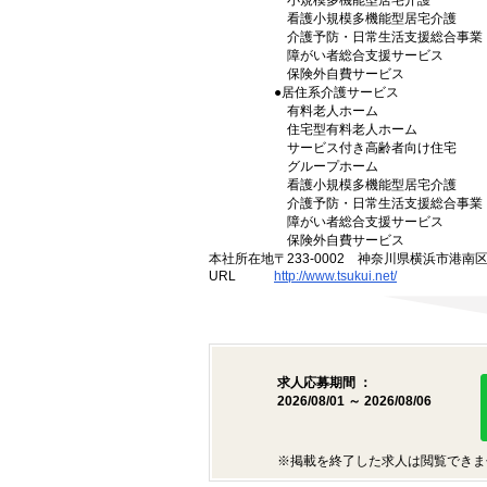
小規模多機能型居宅介護
看護小規模多機能型居宅介護
介護予防・日常生活支援総合事業
障がい者総合支援サービス
保険外自費サービス
●居住系介護サービス
有料老人ホーム
住宅型有料老人ホーム
サービス付き高齢者向け住宅
グループホーム
看護小規模多機能型居宅介護
介護予防・日常生活支援総合事業
障がい者総合支援サービス
保険外自費サービス
本社所在地
〒233-0002 神奈川県横浜市港南
URL
http://www.tsukui.net/
求人応募期間 ：
2026/08/01 ～ 2026/08/06
※掲載を終了した求人は閲覧できま