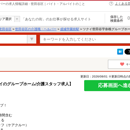
よくある
ーの求人情報詳細 - 世田谷区｜バイト・アルバイトのこと
保存した
0
リア選択
「あなたの街」のお仕事が探せる求人サイト
検索条件
世田谷区
>
世田谷区の介護職・ヘルパー
>
成城学園前駅
> ツクイ世田谷宇奈根グループホ
キ
更新日：2026/08/01 ※更新日時点
イのグループホーム/介護スタッフ求人】
応募画面へ進
ップ！
/時間含む
よる
ッフ（ケアクルー）