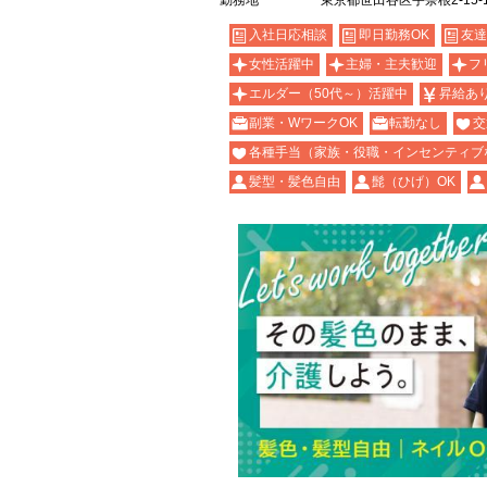
勤務地
東京都世田谷区宇奈根2-15-
入社日応相談
即日勤務OK
友達
女性活躍中
主婦・主夫歓迎
フ
エルダー（50代～）活躍中
昇給あ
副業・WワークOK
転勤なし
交
各種手当（家族・役職・インセンティブ
髪型・髪色自由
髭（ひげ）OK