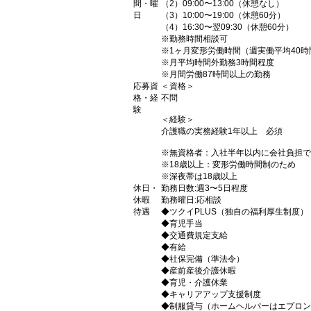
間・曜
（2）09:00〜13:00（休憩なし）
日
（3）10:00〜19:00（休憩60分）
（4）16:30〜翌09:30（休憩60分）
※勤務時間相談可
※1ヶ月変形労働時間（週実働平均40時
※月平均時間外勤務3時間程度
※月間労働87時間以上の勤務
応募資
＜資格＞
格・経
不問
験
＜経験＞
介護職の実務経験1年以上 必須
※無資格者：入社半年以内に会社負担で
※18歳以上：変形労働時間制のため
※深夜帯は18歳以上
休日・
勤務日数:週3〜5日程度
休暇
勤務曜日:応相談
待遇
◆ツクイPLUS（独自の福利厚生制度）
◆育児手当
◆交通費規定支給
◆有給
◆社保完備（準法令）
◆産前産後介護休暇
◆育児・介護休業
◆キャリアアップ支援制度
◆制服貸与（ホームヘルパーはエプロン