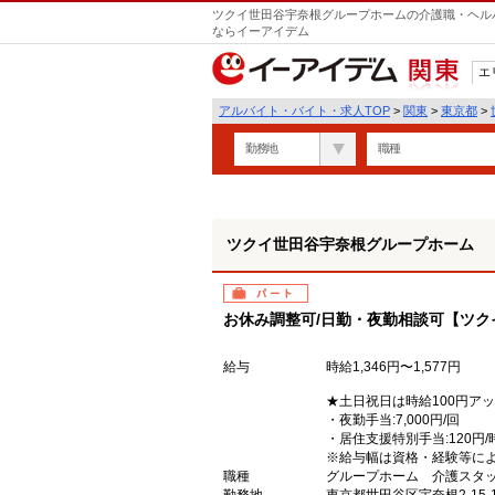
ツクイ世田谷宇奈根グループホームの介護職・ヘルパ
ならイーアイデム
エ
関東
アルバイト・バイト・求人TOP
>
関東
>
東京都
>
勤務地
職種
ツクイ世田谷宇奈根グループホーム
パート
お休み調整可/日勤・夜勤相談可【ツク
給与
時給1,346円〜1,577円
★土日祝日は時給100円ア
・夜勤手当:7,000円/回
・居住支援特別手当:120円
※給与幅は資格・経験等に
職種
グループホーム 介護スタ