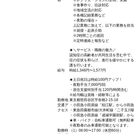
容
※レクリエーションの企画、実施
※食事作り、往診対応
※地域交流の対応
※各種記録業務など
＜夜勤の場合＞
上記業務に加えて、以下の業務を担当
※就寝・起床介助
※2時間ごとの巡回
※定時連絡と報告など
★＼サービス・職種の魅力／
認知症の高齢者が共同生活を営む中で、
症の症状を和らげ、進行を緩やかにする
護を行います。
給与
時給1,346円〜1,577円
★土日祝日は時給100円アップ！
・夜勤手当:7,000円/回
・居住支援特別手当:120円/時間含む
※給与幅は資格・経験等による
勤務地
東京都世田谷区宇奈根2-15-18
交通ア
・小田急小田原線「狛江駅」から小田急
クセス
・東急田園都市線/大井町線「二子玉川駅
・小田急小田原線「成城学園前駅」から
★車・バイク・自転車通勤可（無料駐車
※夜勤者のみ車通勤可能となります。
勤務時
（1）08:00〜17:00（休憩60分）