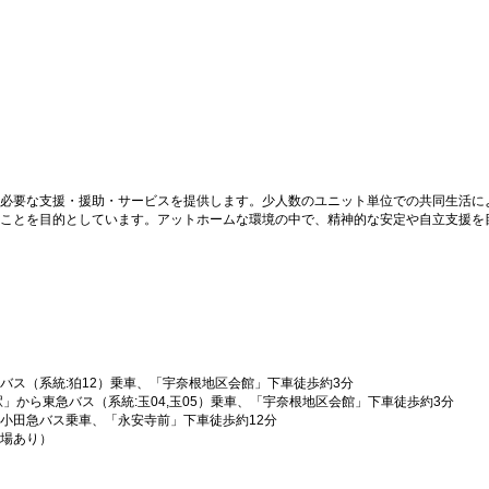
必要な支援・援助・サービスを提供します。少人数のユニット単位での共同生活に
ことを目的としています。アットホームな環境の中で、精神的な安定や自立支援を
バス（系統:狛12）乗車、「宇奈根地区会館」下車徒歩約3分
」から東急バス（系統:玉04,玉05）乗車、「宇奈根地区会館」下車徒歩約3分
小田急バス乗車、「永安寺前」下車徒歩約12分
場あり）