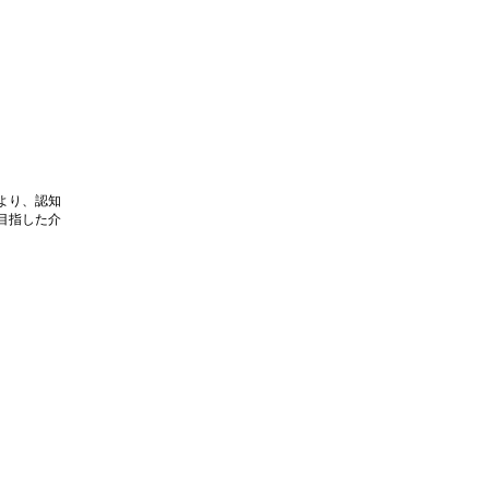
より、認知
目指した介