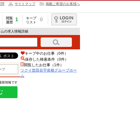
質問
サイトマップ
掲載ご希望のお客様へ
閲覧
キープ
1
0
履歴
リスト
ログイン
ームの求人情報詳細
キープ中のお仕事（0件）
保存した検索条件（
0
件）
閲覧したお仕事（1件）
ープ
ツクイ世田谷宇奈根グループホー
ム
の最新情報です
む