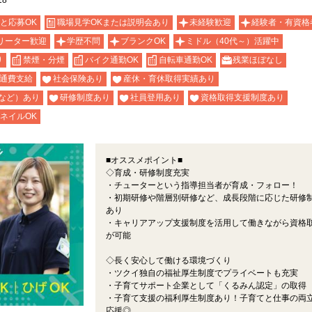
18
と応募OK
職場見学OKまたは説明会あり
未経験歓迎
経験者・有資格
リーター歓迎
学歴不問
ブランクOK
ミドル（40代～）活躍中
り
禁煙・分煙
バイク通勤OK
自転車通勤OK
残業ほぼなし
通費支給
社会保険あり
産休・育休取得実績あり
など）あり
研修制度あり
社員登用あり
資格取得支援制度あり
ネイルOK
■オススメポイント■
◇育成・研修制度充実
・チューターという指導担当者が育成・フォロー！
・初期研修や階層別研修など、成長段階に応じた研修
あり
・キャリアアップ支援制度を活用して働きながら資格
が可能
◇長く安心して働ける環境づくり
・ツクイ独自の福祉厚生制度でプライベートも充実
・子育てサポート企業として「くるみん認定」の取得
・子育て支援の福利厚生制度あり！子育てと仕事の両
応援◎