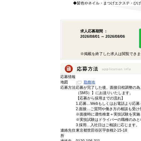
◆髪色やネイル・まつげエクステ・ひげ
求人応募期間 ：
2026/08/01 ～ 2026/08/06
※掲載を終了した求人は閲覧できま
応募情報
地図
勤務地
応募方法
応募が完了した後、面接日程調整の為
（SMS）】にお送りいたします。
【応募から採用までの流れ】
1.応募…Webもしくはお電話より応
2.面接…ご質問や働き方の相談も受け
※面接時に適性検査＋実技試験を実施
※実技試験はドライバーの職種のみと
3.採用…入社日はご相談に応じます。
連絡先住
東京都世田谷区宇奈根2-15-18
所