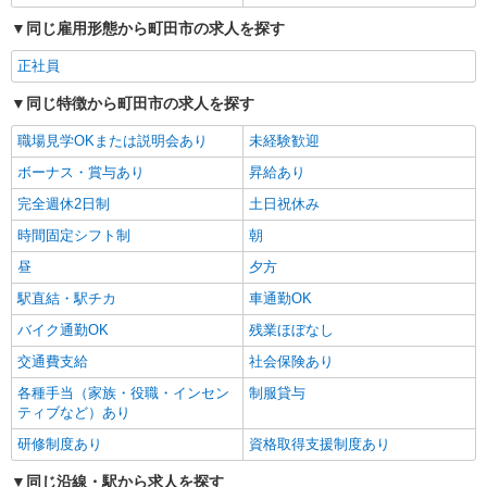
【期中採用】生活協同組合コープみらい：宅配 町田センター
同じ雇用形態から町田市の求人を探す
ルート配送ドライバー/土日休み/年間休日120
日/AT限定OK/充実の福利厚生
正社員
■35歳以上の方／月給24万1,700円〜 ■30歳以
上の方／月給23万8,700円〜 ■22歳以上の方／月給
同じ特徴から町田市の求人を探す
23万700円〜 ■20歳〜21歳の方／月給21万700円〜
コープデリ 町田センター（東京都町田市小山
■19歳以下の方／月給20万8,700円〜 ※初任給は入
職場見学OKまたは説明会あり
未経験歓迎
ｹ丘3-5-2） ※配属先は、入職時期や各センターの
職（入社）時の年齢によって異なります ※別途、
人員状況を踏まえ本人の希望を考慮した上で、募
ボーナス・賞与あり
昇給あり
時間外手当あり（1分ごとに支給） 年収例 545万
集場所を含む自宅から通勤可能な範囲のセンター
詳細を見る
キープ
円／35歳 リーダー職・子ども2人／月給295,700円
完全週休2日制
土日祝休み
から決定します。
450万円／35歳 担当職・子ども2人／月給247,100
時間固定シフト制
朝
円 405万円／25歳 担当職／月給237,700円 ※各種
正社員
手当・賞与別途支給 平均残業時間 月20時間
昼
株式会社オビタス 相模原支店
夕方
（2025年実績）
2tトラック／住宅資材の配送ドライバー（日勤
駅直結・駅チカ
車通勤OK
のみ）
バイク通勤OK
残業ほぼなし
月給300,000円〜350,000円（配送業務経験３
年以上の方） ※給与幅は経験・能力による ※固定
交通費支給
社会保険あり
残業手当64,000円、35時間相当分含む。 時間外手
〒195-0063 東京都町田市野津田町５７５－７
各種手当（家族・役職・インセン
制服貸与
当は時間外労働の有無にかかわらず35時間相当分
ティブなど）あり
を支給。 35時間を超える時間外労働は追加で支
詳細を見る
キープ
給。 ※配送業務未経験の方は月給280,000円〜
研修制度あり
資格取得支援制度あり
（要相談）
同じ沿線・駅から求人を探す