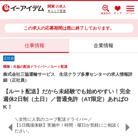
関東
の求人
▼エリア変更
この求人の応募期間は既に終了しております。
仕事情報
企業情報
正社員
職種：生協の配送ドライバー／ルート配達
株式会社三協運輸サービス 生活クラブ多摩センターの求人情報詳
細（正社員）
【ルート配送】だから未経験でも始めやすい！完全
週休2日制（土日）／普通免許（AT限定）あればO
K！
＼女性に人気のコープ配送ドライバー／
【1日職場体験】実施中！時間・曜日か気軽にご相談く
て長く活
ださい。
給与や
...
躍でき