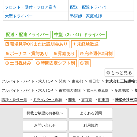
各種手当（家族・役職・インセン
制服貸与
フロント・受付・フロア案内
配送・配達ドライバー
ティブなど）あり
大型ドライバー
塾講師・家庭教師
研修制度あり
資格取得支援制度あり
同じ職種から求人を探す
配送・配達ドライバー
中型（2t・4t）ドライバー
ドライバー・配達
職場見学OKまたは説明会あり
未経験歓迎
配送・配達ドライバー
ボーナス・賞与あり
昇給あり
完全週休2日制
同じ特徴から求人を探す
土日祝休み
時間固定シフト制
朝
未経験歓迎
ボーナス・賞与あり
もっと見る
土日祝休み
車通勤OK
アルバイト・バイト・求人TOP
関東
東京都
町田市
株式会社三協運輸
交通費支給
社会保険あり
アルバイト・バイト・求人TOP
東京都の路線
京王相模原線
多摩境駅
職種・条件一覧
ドライバー・配達
関東
東京都
町田市
株式会社三協
掲載ご希望のお客様へ
よくある質問
お問い合わせ
利用規約