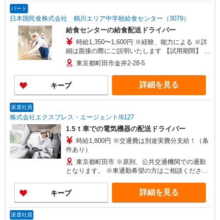
パート
日本国民食株式会社 鶴川エリア中学校給食センター（3079）
給食センターの給食配送ドライバー
時給1,350〜1,600円 ※経験、能力による ※詳
細は面接の際にご説明いたします 【試用期間】 試
用期間：有（2ヶ月） 試用期間中の労働条件：変
東京都町田市金井2-28-5
更なし
詳細を見る
キープ
派遣社員
株式会社エクスプレス・エージェント/6127
1.5ｔ車での電気機器の配送ドライバー
時給1,800円 ※交通費は別途実費分支給！（条
件あり）
東京都町田市 ※原則、公共交通機関での通勤
となります。 ※車通勤希望の方はご相談くださ
い。 JR横浜線「成瀬駅」徒歩14分 東急田園都市
線「つくし野駅」徒歩15分
詳細を見る
キープ
派遣社員