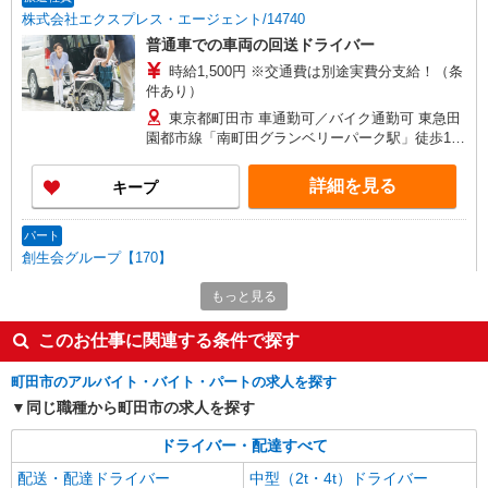
株式会社エクスプレス・エージェント/14740
普通車での車両の回送ドライバー
時給1,500円 ※交通費は別途実費分支給！（条
件あり）
東京都町田市 車通勤可／バイク通勤可 東急田
園都市線「南町田グランベリーパーク駅」徒歩10
分 小田急江ノ島線「鶴間駅」車9分
詳細を見る
キープ
パート
創生会グループ【170】
介護助手B
もっと見る
時給1,226円 ◆社会保険 ※法定通り就労日
数、就労時間に応じて加入 ◆制服貸与
このお仕事に関連する条件で探す
エルダーホームケア町田 東京都町田市木曽東
1-33-16
町田市のアルバイト・バイト・パートの求人を探す
同じ職種から町田市の求人を探す
詳細を見る
キープ
ドライバー・配達すべて
正社員
配送・配達ドライバー
中型（2t・4t）ドライバー