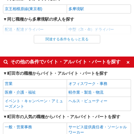
京王相模原線(東京都)
多摩境駅
同じ職種から多摩境駅の求人を探す
配送・配達ドライバー
中型（2t・4t）ドライバー
関連する条件をもっと見る
同じ雇用形態から多摩境駅の求人を探す
正社員
同じ特徴から多摩境駅の求人を探す
その他の条件でバイト・アルバイト・パートを探す
職場見学OKまたは説明会あり
未経験歓迎
町田市の職種からバイト・アルバイト・パートを探す
ボーナス・賞与あり
昇給あり
営業
オフィスワーク・事務
完全週休2日制
土日祝休み
医療・介護・福祉
軽作業・製造・物流
時間固定シフト制
朝
イベント・キャンペーン・アミュ
ヘルス・ビューティー
昼
夕方
ーズメント
駅直結・駅チカ
車通勤OK
町田市の人気の職種からバイト・アルバイト・パートを探す
バイク通勤OK
残業ほぼなし
一般・営業事務
サービス提供責任者・ソーシャル
交通費支給
社会保険あり
ワーカー