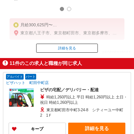
月給300,625円〜
※研修期間（1ヶ月〜3ヶ月）は、月給291,375円〜
東京都八王子市、東京都町田市、東京都多摩市、神
奈川県相模原市緑区、神奈川県相模原市中央区、神
奈川県相模原市南区
詳細を見る
ID：AE0605919161
11
件のこの求人と職種が同じ求人
掲載期間終了
アルバイト
パート
ピザハット 町田中町店
ピザの宅配／デリバリー・配達
時給1,260円以上 平日 時給1,260円以上 土日・
祝日 時給1,260円以上
東京都町田市中町3-24-8 シティーユー中町
2 1Ｆ
詳細を見る
キープ