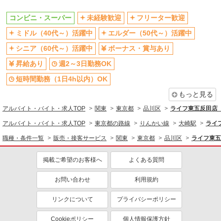
ボーナス・賞与あり
週2～3日勤務OK
コンビニ・スーパー
未経験歓迎
フリーター歓迎
短時間勤務（1日4h以内）OK
扶養内勤務OK
ミドル（40代～）活躍中
エルダー（50代～）活躍中
交通費支給
社会保険あり
シニア（60代～）活躍中
ボーナス・賞与あり
昇給あり
週2～3日勤務OK
短時間勤務（1日4h以内）OK
もっと見る
アルバイト・バイト・求人TOP
関東
東京都
品川区
ライフ東五反田店（
アルバイト・バイト・求人TOP
東京都の路線
りんかい線
大崎駅
ライ
職種・条件一覧
販売・接客サービス
関東
東京都
品川区
ライフ東五
掲載ご希望のお客様へ
よくある質問
お問い合わせ
利用規約
リンクについて
プライバシーポリシー
Cookieポリシー
個人情報保護方針