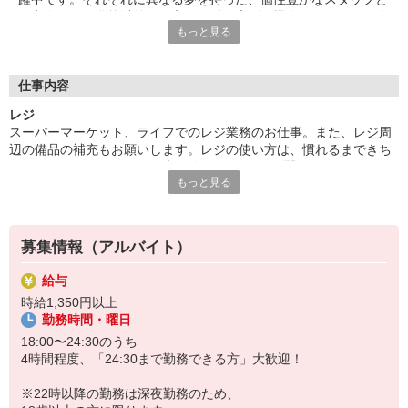
の出会いは、学校以外での交友関係を広げる機会となります。休
もっと見る
日には、一緒に遊ぶ友達ができることも！同年代の仲間からいい
刺激を受け、成長しながら働きたい方大歓迎です！
■笑顔で働ける職場
仕事内容
たくさんの地元のお客さまがお買い物に訪れるライフは、とても
レジ
アットホームな雰囲気のお店です。長期で活躍するスタッフに
スーパーマーケット、ライフでのレジ業務のお仕事。また、レジ周
は、お客さまから笑顔でお声がけをいただくことも。最初は、覚
辺の備品の補充もお願いします。レジの使い方は、慣れるまできち
えていただく作業が多く感じるかもしれませんが、難しいお仕事
んとフォローしますので、未経験スタートでも問題なし！お釣りは
はありませんので、どなたでも楽しく働くことができます。
もっと見る
自動で出てくるので、ミスが少なく安心です。お客さまとのコミュ
ニケーションが楽しいお仕事です！
募集情報（アルバイト）
給与
時給1,350円以上
勤務時間・曜日
18:00〜24:30のうち
4時間程度、「24:30まで勤務できる方」大歓迎！
※22時以降の勤務は深夜勤務のため、