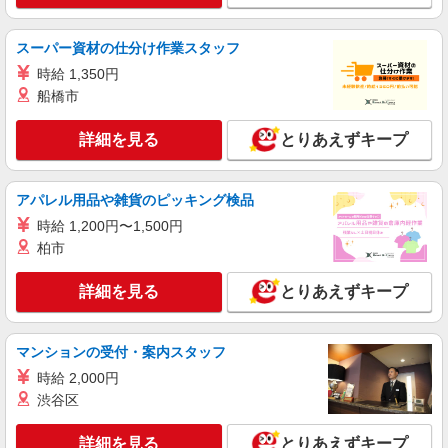
詳細を見る
キープ
スーパー資材の仕分け作業スタッフ
NEW
アルバイト
時給 1,350円
ライフ武蔵小山店（店舗コード836）
船橋市
夜間店舗運営補助
詳細を見る
とりあえずキープ
時給1,350円以上
ライフ武蔵小山店 東京都品川区小山2－7－14
アパレル用品や雑貨のピッキング検品
詳細を見る
キープ
時給 1,200円〜1,500円
柏市
NEW
パート
ライフ大崎百反通店（店舗コード864）
詳細を見る
とりあえずキープ
登録販売者
時給1,435円以上 管理要件を満たさない方 時
給1,335円
マンションの受付・案内スタッフ
ライフ大崎百反通店 東京都品川区大崎4-13-2
時給 2,000円
渋谷区
詳細を見る
キープ
詳細を見る
とりあえずキープ