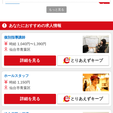
NEW
アルバイト
もっと見る
ライフ大崎ニューシティ店（店舗コード878）
（早朝）荷受け・商品陳列
時給1,500円
あなたにおすすめの求人情報
ライフ大崎ニューシティ店 東京都品川区大崎
1-6-45号館
個別指導講師
時給 1,040円〜1,390円
詳細を見る
キープ
仙台市青葉区
NEW
アルバイト
詳細を見る
とりあえずキープ
ライフ武蔵小山店（店舗コード836）
作業場清掃
時給1,300円以上 高校生 時給1,235円
ホールスタッフ
ライフ武蔵小山店 東京都品川区小山2－7－14
時給 1,150円
仙台市青葉区
詳細を見る
キープ
詳細を見る
とりあえずキープ
NEW
アルバイト
ライフ大崎ニューシティ店（店舗コード878）