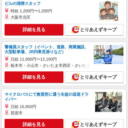
1-6-45号館
ビルの清掃スタッフ
時給 1,200円〜1,200円
詳細を見る
キープ
大阪市北区
NEW
パート
詳細を見る
とりあえずキープ
ライフ大井町トラックス店（店舗コード683）
ベーカリー
警備員スタッフ（イベント、道路、商業施設、
時給1,300円以上 日曜祝日 時給1,400円以上 17
大型駐車場、JR列車見張りなど）
時以降 時給1,400円以上 20時以降 時給1,500円以
上
日給 11,000円〜12,100円
ライフ大井町トラックス店 東京都品川区広町
栃木市・小山市・さいたま市西区・さいたま市岩槻区・久喜市・
二丁目1番3号
詳細を見る
とりあえずキープ
詳細を見る
キープ
NEW
パート
マイクロバスにて教習所に通う生徒の送迎ドラ
ライフドラッグプラス品川御殿山店（店舗コード618）
イバー
レジ
日給 15,850円
時給1,235円以上
箕面市
ライフドラッグプラス品川御殿山店 東京都品
川区北品川5-4-1
詳細を見る
とりあえずキープ