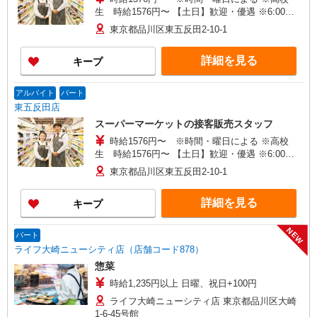
生 時給1576円〜 【土日】歓迎・優遇 ※6:00〜
8:00 時給＋200円 ※22:00以降 基本時給より
東京都品川区東五反田2-10-1
25％UP
詳細を見る
キープ
アルバイト
パート
東五反田店
スーパーマーケットの接客販売スタッフ
時給1576円〜 ※時間・曜日による ※高校
生 時給1576円〜 【土日】歓迎・優遇 ※6:00〜
8:00 時給＋200円 ※22:00以降 基本時給より
東京都品川区東五反田2-10-1
25％UP
詳細を見る
キープ
NEW
パート
ライフ大崎ニューシティ店（店舗コード878）
惣菜
時給1,235円以上 日曜、祝日+100円
ライフ大崎ニューシティ店 東京都品川区大崎
1-6-45号館