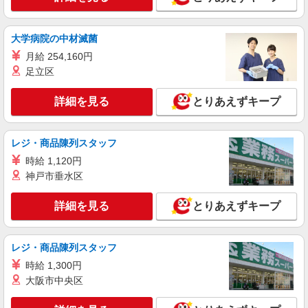
NEW
パート
ライフ大崎百反通店（店舗コード864）
ネットスーパー
大学病院の中材滅菌
時給1,235円以上
月給 254,160円
足立区
ライフ大崎百反通店 東京都品川区大崎4-13-2
詳細を見る
とりあえずキープ
詳細を見る
キープ
NEW
パート
レジ・商品陳列スタッフ
ライフ武蔵小山店（店舗コード836）
時給 1,120円
青果
神戸市垂水区
時給1,250円以上
ライフ武蔵小山店 東京都品川区小山2－7－14
詳細を見る
とりあえずキープ
詳細を見る
キープ
レジ・商品陳列スタッフ
時給 1,300円
大阪市中央区