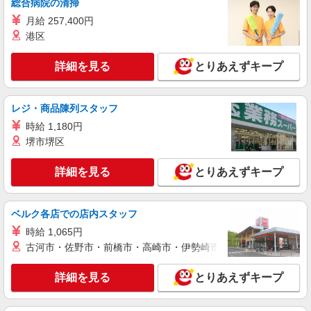
総合病院の清掃
鮮魚
月給 257,400円
時給1,235円
港区
ライフ大崎ニューシティ店 東京都品川区大崎
1-6-45号館
詳細を見る
とりあえずキープ
詳細を見る
キープ
レジ・商品陳列スタッフ
NEW
パート
時給 1,180円
ライフ武蔵小山店（店舗コード836）
堺市堺区
レジ
時給1,300円以上
詳細を見る
とりあえずキープ
ライフ武蔵小山店 東京都品川区小山2－7－14
詳細を見る
キープ
ベルク各店での店内スタッフ
時給 1,065円
NEW
アルバイト
古河市・佐野市・前橋市・高崎市・伊勢崎市・太田市・館林市・
ライフ大崎ニューシティ店（店舗コード878）
ベーカリー
詳細を見る
とりあえずキープ
時給1,235円
ライフ大崎ニューシティ店 東京都品川区大崎