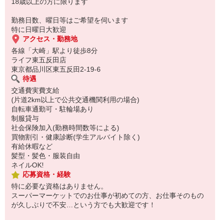
18歳以上の方に限ります
勤務日数、曜日等はご希望を伺います
特に日曜日大歓迎
アクセス・勤務地
各線「大崎」駅より徒歩8分
ライフ東五反田店
東京都品川区東五反田2-19-6
待遇
交通費実費支給
(片道2km以上で公共交通機関利用の場合)
自転車通勤可・駐輪場あり
制服貸与
社会保険加入(勤務時間数等による)
買物割引・健康診断(学生アルバイト除く)
有給休暇など
髪型・髪色・服装自由
ネイルOK!
応募資格・経験
特に必要な資格はありません。
スーパーマーケットでのお仕事が初めての方、お仕事そのもの
が久しぶりで不安…という方でも大歓迎です！