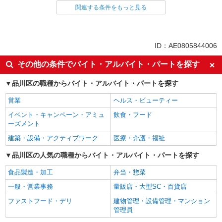
関連する条件をもっと見る
同じ雇用形態から大崎駅の求人を探す
アルバイト
同じ特徴から大崎駅の求人を探す
ID：AE0805844006
未経験歓迎
フリーター歓迎
その他の条件でバイト・アルバイト・パートを探す
ミドル（40代～）活躍中
エルダー（50代～）活躍中
品川区の職種からバイト・アルバイト・パートを探す
シニア（60代～）活躍中
ボーナス・賞与あり
営業
ヘルス・ビューティー
昇給あり
週2～3日勤務OK
イベント・キャンペーン・アミュ
飲食・フード
短時間勤務（1日4h以内）OK
扶養内勤務OK
ーズメント
交通費支給
社会保険あり
建築・設備・アクティブワーク
医療・介護・福祉
同じ職種から求人を探す
品川区の人気の職種からバイト・アルバイト・パートを探す
販売・接客サービス
食品製造・加工
弁当・惣菜
コンビニ・スーパー
一般・営業事務
量販店・大型SC・百貨店
同じ特徴から求人を探す
ファストフード・デリ
建物管理・設備管理・マンション
管理員
未経験歓迎
ミドル（40代～）活躍中