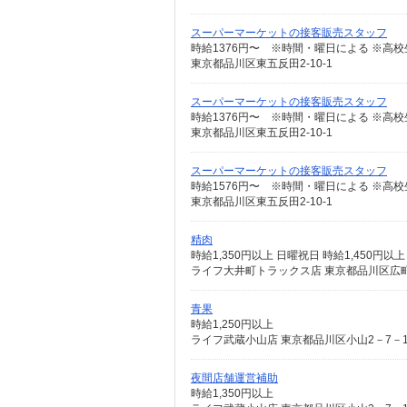
スーパーマーケットの接客販売スタッフ
時給1376円〜 ※時間・曜日による ※高校生 
東京都品川区東五反田2-10-1
スーパーマーケットの接客販売スタッフ
東京都品川区東五反田2-10-1
スーパーマーケットの接客販売スタッフ
時給1576円〜 ※時間・曜日による ※高校生 
東京都品川区東五反田2-10-1
精肉
時給1,350円以上 日曜祝日 時給1,450円以上
ライフ大井町トラックス店 東京都品川区広町
青果
時給1,250円以上
ライフ武蔵小山店 東京都品川区小山2－7－1
夜間店舗運営補助
時給1,350円以上