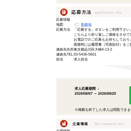
応募情報
地図
勤務地
応募方法
「応募する」ボタンをご利用下さい
こちらより折り返しご連絡をさせて
お電話でのご応募もお待ちしており
面接時には履歴書（写真貼付）をご
連絡先住所
東京都品川区大崎4-13-2
連絡先TEL
03-5436-5601
担当
求人担当
求人応募期間 ：
2026/08/07 ～ 2026/08/20
※掲載を終了した求人は閲覧できま