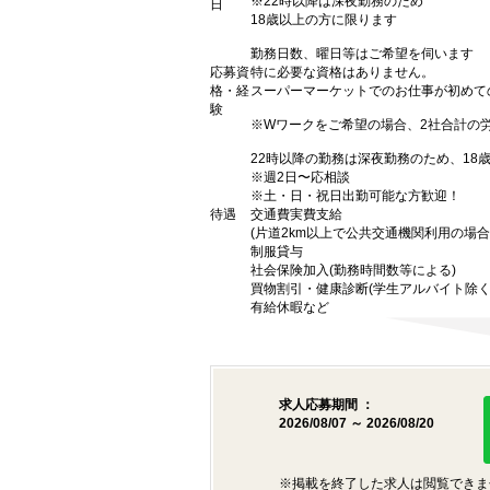
※22時以降は深夜勤務のため
日
18歳以上の方に限ります
勤務日数、曜日等はご希望を伺います
応募資
特に必要な資格はありません。
格・経
スーパーマーケットでのお仕事が初めて
験
※Wワークをご希望の場合、2社合計の
22時以降の勤務は深夜勤務のため、18
※週2日〜応相談
※土・日・祝日出勤可能な方歓迎！
待遇
交通費実費支給
(片道2km以上で公共交通機関利用の場合
制服貸与
社会保険加入(勤務時間数等による)
買物割引・健康診断(学生アルバイト除く
有給休暇など
求人応募期間 ：
2026/08/07 ～ 2026/08/20
※掲載を終了した求人は閲覧できま