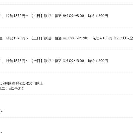
時給1376円〜 【土日】歓迎・優遇 ※6:00〜8:00 時給＋200円
時給1576円〜 【土日】歓迎・優遇 ※6:00〜8:00 時給＋200円
 17時以降 時給1,450円以上
二丁目1番3号
4