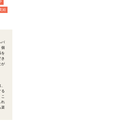
中
支給
ルバ
、個
係を
でき
なが
は、
する
くこ
しれ
も楽