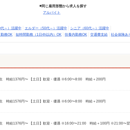
同じ雇用形態から求人を探す
アルバイト
0代～）活躍中
エルダー（50代～）活躍中
シニア（60代～）活躍中
日勤務OK
短時間勤務（1日4h以内）OK
扶養内勤務OK
交通費支給
社会保険あ
時給1376円〜 【土日】歓迎・優遇 ※6:00〜8:00 時給＋200円
時給1576円〜 【土日】歓迎・優遇 ※6:00〜8:00 時給＋200円