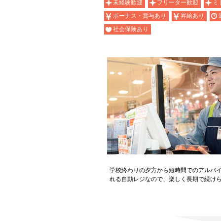
未経験歓迎
フリーター歓迎
ミ
ボーナス・賞与あり
昇給あり
社会保険あり
学校終わりの夕方から短時間でのアルバイ
れる自動レジなので、楽しく長期で続け