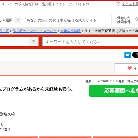
よくある
・スーパーの求人情報詳細 - 品川区｜バイト・アルバイトの
保存した
0
リア選択
「あなたの街」のお仕事が探せる求人サイト
検索条件
品川区
>
品川区のコンビニ・スーパー
>
大崎広小路駅
> ライフ大崎百反通店（店舗コード8
）
キ
更新日：2026/08/07 ※更新日時点
ムプログラムがあるから未経験も安心。
応募画面へ進
当別途支給
店
13-2