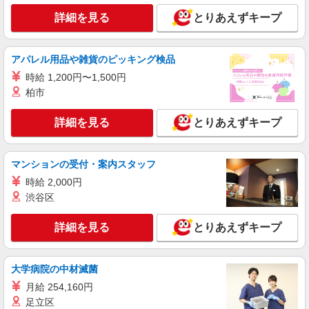
アルバイト
詳細を見る
とりあえずキープ
ライフ大崎百反通店（店舗コード864）
（早朝）荷受け・商品陳列
時給1,400円
アパレル用品や雑貨のピッキング検品
ライフ大崎百反通店 東京都品川区大崎4-13-2
時給 1,200円〜1,500円
柏市
詳細を見る
キープ
詳細を見る
とりあえずキープ
パート
ライフ大井町トラックス店（店舗コード683）
マンションの受付・案内スタッフ
精肉
時給 2,000円
時給1,350円以上 日曜祝日 時給1,450円以上 17
渋谷区
時以降 時給1,450円以上
ライフ大井町トラックス店 東京都品川区広町
詳細を見る
とりあえずキープ
二丁目1番3号
詳細を見る
キープ
大学病院の中材滅菌
月給 254,160円
アルバイト
足立区
ライフ大崎ニューシティ店（店舗コード878）