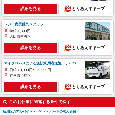
店内清掃
詳細を見る
とりあえずキープ
時給1,235円以上
ライフ大崎ニューシティ店 東京都品川区大崎
1-6-45号館
レジ・商品陳列スタッフ
時給 1,300円
詳細を見る
キープ
大阪市中央区
パート
詳細を見る
とりあえずキープ
ライフ大崎ニューシティ店（店舗コード878）
レジ
時給1,235円以上 日曜祝日時給+100円
マイクロバスによる施設利用者送迎ドライバー
ライフ大崎ニューシティ店 東京都品川区大崎
日給 10,900円〜10,900円
1-6-45号館
神戸市須磨区
詳細を見る
キープ
詳細を見る
とりあえずキープ
このお仕事に関連する条件で探す
品川区のアルバイト・バイト・パートの求人を探す