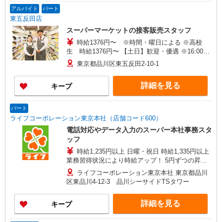
アルバイト
パート
東五反田店
スーパーマーケットの接客販売スタッフ
時給1376円〜 ※時間・曜日による ※高校
生 時給1376円〜 【土日】歓迎・優遇 ※16:00〜
21:00 時給＋100円 ※21:00〜翌2:00 時給＋200
東京都品川区東五反田2-10-1
円
詳細を見る
キープ
パート
ライフコーポレーション東京本社（店舗コード600）
電話対応やデータ入力のスーパー本社事務スタ
ッフ
時給1,235円以上 日曜・祝日 時給1,335円以上
業務習得状況により時給アップ！ 5円ずつの昇給
ステップで最大200円加給！
ライフコーポレーション東京本社 東京都品川
区東品川4-12-3 品川シーサイドTSタワー
詳細を見る
キープ