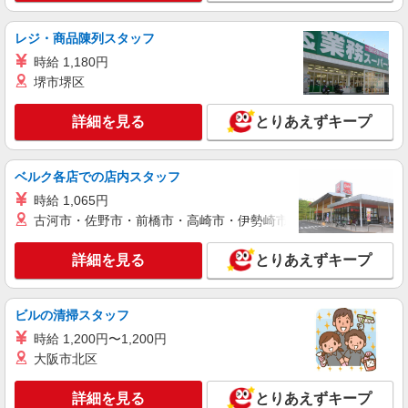
時給1,235円
レジ・商品陳列スタッフ
ライフ大崎ニューシティ店 東京都品川区大崎
1-6-45号館
時給 1,180円
堺市堺区
詳細を見る
キープ
詳細を見る
とりあえずキープ
アルバイト
ライフ武蔵小山店（店舗コード836）
ベルク各店での店内スタッフ
品出し（商品陳列）
時給 1,065円
時給1,300円以上
古河市・佐野市・前橋市・高崎市・伊勢崎市・太田市・館林市・
ライフ武蔵小山店 東京都品川区小山2－7－14
詳細を見る
とりあえずキープ
詳細を見る
キープ
パート
ビルの清掃スタッフ
ライフ武蔵小山店（店舗コード836）
時給 1,200円〜1,200円
レジ
大阪市北区
時給1,300円以上
ライフ武蔵小山店 東京都品川区小山2－7－14
詳細を見る
とりあえずキープ