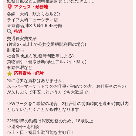
勤務日数など面接時相談させていただきます。
アクセス・勤務地
各線「大崎」駅より徒歩2分
ライフ大崎ニューシティ店
東京都品川区大崎1-6-45号館
待遇
交通費実費支給
(片道2km以上で公共交通機関利用の場合)
制服貸与
社会保険加入(勤務時間数等による)
買物割引・健康診断(学生アルバイト除く)
有給休暇など
応募資格・経験
特に必要な資格はありません。
スーパーマーケットでのお仕事が初めての方、お仕事そのもの
が久しぶりで不安…という方でも大歓迎です！
※Wワークをご希望の場合、2社合計の労働時間を週40時間以内
としていただくことが条件となります
22時以降の勤務は深夜勤務のため、18歳以上
※週3日〜応相談
※土・日・祝日出勤可能な方歓迎！