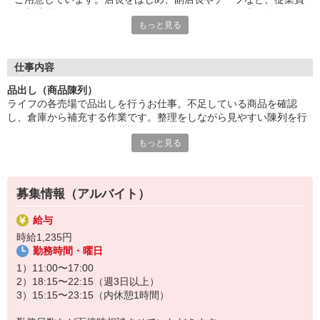
が入社時からしっかりとサポートを行いますので、未経験やアル
もっと見る
バイトデビューの方も安心。雰囲気やチームワークのよさなど、
スタッフみんなが気持ちよく働ける環境が自慢です！
■笑顔で働ける職場
仕事内容
たくさんの地元のお客さまがお買い物に訪れるライフは、とても
品出し（商品陳列）
アットホームな雰囲気のお店です。長期で活躍するスタッフには
ライフの各売場で品出しを行うお仕事。不足している商品を確認
お客さまから笑顔でお声がけをいただくことも。最初は、覚えて
し、倉庫から補充する作業です。整理をしながら見やすい陳列を行
いただく作業が多く感じるかもしれませんが、難しいお仕事はあ
い、同時に賞味期限や消費期限の管理も行います。売り切り作業や
りませんので、どなたでも楽しく働くことができます。
もっと見る
簡単な清掃をお任せすることも。困っているお客さまへのお声がけ
や、笑顔での接客ができる方のご応募大歓迎です！
募集情報（アルバイト）
給与
時給1,235円
勤務時間・曜日
1）11:00〜17:00
2）18:15〜22:15（週3日以上）
3）15:15〜23:15（内休憩1時間）