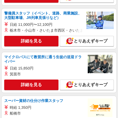
詳細を見る
キープ
警備員スタッフ（イベント、道路、商業施設、
大型駐車場、JR列車見張りなど）
アルバイト
日給 11,000円〜12,100円
ライフ大井町トラックス店（店舗コード683）
栃木市・小山市・さいたま市西区・さいたま市岩槻区・久喜市・
レジ
時給1,300円 別途深夜手当あり
詳細を見る
とりあえずキープ
ライフ大井町トラックス店 東京都品川区広町
二丁目1番3号
マイクロバスにて教習所に通う生徒の送迎ドラ
イバー
詳細を見る
キープ
日給 15,850円
パート
箕面市
ライフ武蔵小山店（店舗コード836）
詳細を見る
とりあえずキープ
青果
時給1,250円以上
ライフ武蔵小山店 東京都品川区小山2－7－14
スーパー資材の仕分け作業スタッフ
時給 1,350円
詳細を見る
キープ
船橋市