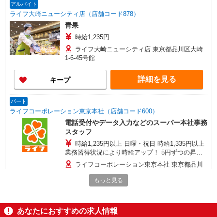
アルバイト
ライフ大崎ニューシティ店（店舗コード878）
青果
時給1,235円
ライフ大崎ニューシティ店 東京都品川区大崎
1-6-45号館
詳細を見る
キープ
パート
ライフコーポレーション東京本社（店舗コード600）
電話受付やデータ入力などのスーパー本社事務
スタッフ
時給1,235円以上 日曜・祝日 時給1,335円以上
業務習得状況により時給アップ！ 5円ずつの昇給
ステップで最大200円加給！
ライフコーポレーション東京本社 東京都品川
区東品川4-12-3 品川シーサイドTSタワー
もっと見る
詳細を見る
キープ
あなたにおすすめの求人情報
アルバイト