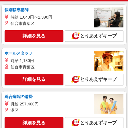
ライフ武蔵小山店（店舗コード836）
個別指導講師
夜間店舗運営補助
時給 1,040円〜1,390円
時給1,350円以上
仙台市青葉区
ライフ武蔵小山店 東京都品川区小山2－7－14
詳細を見る
とりあえずキープ
詳細を見る
キープ
ホールスタッフ
パート
ライフ大井町トラックス店（店舗コード683）
時給 1,150円
レジ
仙台市青葉区
時給1,300円以上 日曜祝日 時給1,400円以上 17
時以降 時給1,400円以上 20時以降 時給1,500円以
詳細を見る
とりあえずキープ
上
ライフ大井町トラックス店 東京都品川区広町
二丁目1番3号
総合病院の清掃
詳細を見る
キープ
月給 257,400円
港区
アルバイト
ライフ大崎ニューシティ店（店舗コード878）
詳細を見る
とりあえずキープ
鮮魚