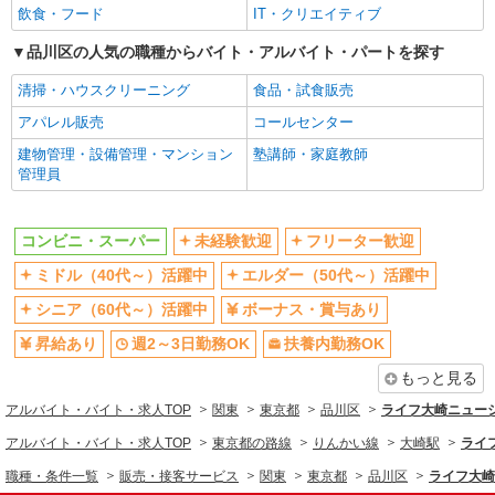
飲食・フード
IT・クリエイティブ
同じ職種から求人を探す
品川区の人気の職種からバイト・アルバイト・パートを探す
販売・接客サービス
清掃・ハウスクリーニング
食品・試食販売
コンビニ・スーパー
アパレル販売
コールセンター
同じ特徴から求人を探す
建物管理・設備管理・マンション
塾講師・家庭教師
管理員
未経験歓迎
ミドル（40代～）活躍中
ボーナス・賞与あり
週2～3日勤務OK
コンビニ・スーパー
未経験歓迎
フリーター歓迎
扶養内勤務OK
交通費支給
ミドル（40代～）活躍中
エルダー（50代～）活躍中
社会保険あり
シニア（60代～）活躍中
ボーナス・賞与あり
昇給あり
週2～3日勤務OK
扶養内勤務OK
もっと見る
アルバイト・バイト・求人TOP
関東
東京都
品川区
ライフ大崎ニュー
アルバイト・バイト・求人TOP
東京都の路線
りんかい線
大崎駅
ライ
職種・条件一覧
販売・接客サービス
関東
東京都
品川区
ライフ大崎