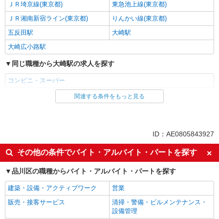
ＪＲ埼京線(東京都)
東急池上線(東京都)
ＪＲ湘南新宿ライン(東京都)
りんかい線(東京都)
五反田駅
大崎駅
大崎広小路駅
同じ職種から大崎駅の求人を探す
コンビニ・スーパー
関連する条件をもっと見る
同じ雇用形態から大崎駅の求人を探す
アルバイト
同じ特徴から大崎駅の求人を探す
ID：AE0805843927
未経験歓迎
フリーター歓迎
その他の条件でバイト・アルバイト・パートを探す
ミドル（40代～）活躍中
エルダー（50代～）活躍中
品川区の職種からバイト・アルバイト・パートを探す
シニア（60代～）活躍中
ボーナス・賞与あり
建築・設備・アクティブワーク
営業
昇給あり
週2～3日勤務OK
販売・接客サービス
清掃・警備・ビルメンテナンス・
扶養内勤務OK
交通費支給
設備管理
社会保険あり