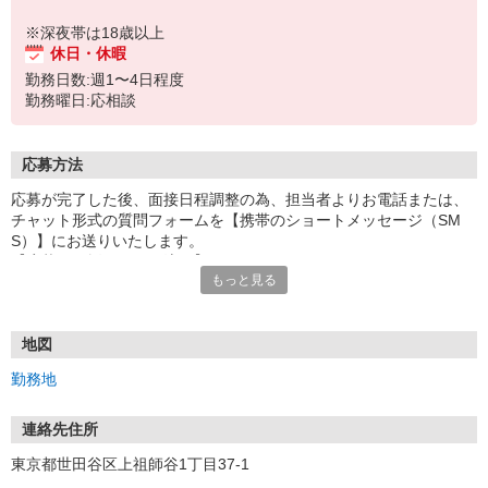
※深夜帯は18歳以上
休日・休暇
勤務日数:週1〜4日程度
勤務曜日:応相談
応募方法
応募が完了した後、面接日程調整の為、担当者よりお電話または、
チャット形式の質問フォームを【携帯のショートメッセージ（SM
S）】にお送りいたします。
【応募から採用までの流れ】
もっと見る
1.応募…Webもしくはお電話より応募ください。
2.面接…ご質問や働き方の相談も受け付けます。
※面接時に適性検査＋実技試験を実施
※実技試験はドライバーの職種のみとなります。
地図
3.採用…入社日はご相談に応じます。
勤務地
連絡先住所
東京都世田谷区上祖師谷1丁目37-1