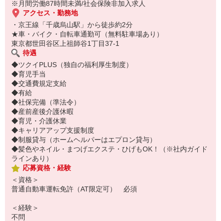
※月間労働87時間未満/社会保険非加入求人
アクセス・勤務地
・京王線「千歳烏山駅」から徒歩約2分
★車・バイク・自転車通勤可（無料駐車場あり）
東京都世田谷区上祖師谷1丁目37-1
待遇
◆ツクイPLUS（独自の福利厚生制度）
◆育児手当
◆交通費規定支給
◆有給
◆社保完備（準法令）
◆産前産後介護休暇
◆育児・介護休業
◆キャリアアップ支援制度
◆制服貸与（ホームヘルパーはエプロン貸与）
◆髪色やネイル・まつげエクステ・ひげもOK！（※社内ガイド
ラインあり）
応募資格・経験
＜資格＞
普通自動車運転免許（AT限定可） 必須
＜経験＞
不問