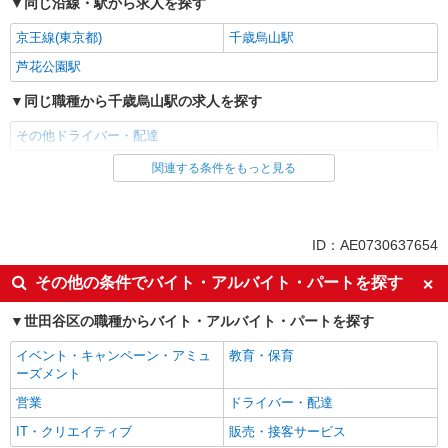
同じ沿線・駅から求人を探す
京王線(東京都)
千歳烏山駅
芦花公園駅
同じ職種から千歳烏山駅の求人を探す
その他ドライバー・配達
関連する条件をもっと見る
同じ雇用形態から千歳烏山駅の求人を探す
パート
同じ特徴から千歳烏山駅の求人を探す
ID：AE0730637654
入社日応相談
即日勤務OK
その他の条件でバイト・アルバイト・パートを探す
友達と応募OK
職場見学OKまたは説明会あり
世田谷区の職種からバイト・アルバイト・パートを探す
未経験歓迎
経験者・有資格者歓迎
イベント・キャンペーン・アミュ
教育・保育
女性活躍中
主婦・主夫歓迎
ーズメント
フリーター歓迎
学歴不問
営業
ドライバー・配達
ブランクOK
ミドル（40代～）活躍中
IT・クリエイティブ
販売・接客サービス
エルダー（50代～）活躍中
昇給あり