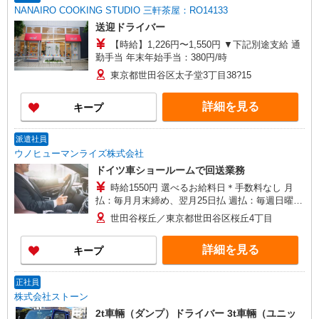
NANAIRO COOKING STUDIO 三軒茶屋：RO14133
送迎ドライバー
【時給】1,226円〜1,550円 ▼下記別途支給 通
勤手当 年末年始手当：380円/時
東京都世田谷区太子堂3丁目38?15
詳細を見る
キープ
派遣社員
ウノヒューマンライズ株式会社
ドイツ車ショールームで回送業務
時給1550円 選べるお給料日＊手数料なし 月
払：毎月月末締め、翌月25日払 週払：毎週日曜日
締め、翌週金曜日払
世田谷桜丘／東京都世田谷区桜丘4丁目
詳細を見る
キープ
正社員
株式会社ストーン
2t車輛（ダンプ）ドライバー 3t車輛（ユニッ