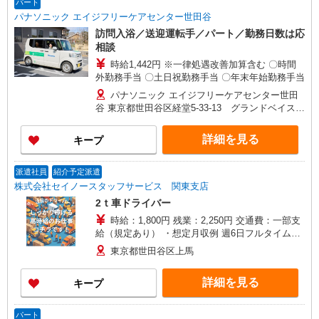
パート
パナソニック エイジフリーケアセンター世田谷
訪問入浴／送迎運転手／パート／勤務日数は応
相談
時給1,442円 ※一律処遇改善加算含む 〇時間
外勤務手当 〇土日祝勤務手当 〇年末年始勤務手当
パナソニック エイジフリーケアセンター世田
谷 東京都世田谷区経堂5-33-13 グランドベイス経
堂レジデンス101
詳細を見る
キープ
派遣社員
紹介予定派遣
株式会社セイノースタッフサービス 関東支店
2ｔ車ドライバー
時給：1,800円 残業：2,250円 交通費：一部支
給（規定あり） ・想定月収例 週6日フルタイム勤
務 302,400円＝日給12,600円×24日（交通費・残業
東京都世田谷区上馬
代は別途御支給） 給料日 〇月払い 給与日：18日
（月末締め） 〇日払い・週払い ※手数料 165円
詳細を見る
キープ
／1回
パート