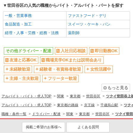
世田谷区の人気の職種からバイト・アルバイト・パートを探す
禁煙・分煙
バイク通勤OK
一般・営業事務
ファストフード・デリ
自転車通勤OK
残業ほぼなし
食品製造・加工
スイーツ・ケーキ・パン
副業・WワークOK
転勤なし
経理・人事・労務・総務・法務
薬剤師
交通費支給
社会保険あり
産休・育休取得実績あり
各種手当（家族・役職・インセン
ティブなど）あり
その他ドライバー・配達
入社日応相談
即日勤務OK
研修制度あり
社員登用あり
友達と応募OK
職場見学OKまたは説明会あり
資格取得支援制度あり
髪型・髪色自由
未経験歓迎
経験者・有資格者歓迎
女性活躍中
髭（ひげ）OK
ネイルOK
主婦・主夫歓迎
フリーター歓迎
同じ職種から求人を探す
もっと見る
ドライバー・配達
アルバイト・バイト・求人TOP
関東
東京都
世田谷区
ツクイ世田谷上
同じ特徴から求人を探す
アルバイト・バイト・求人TOP
東京都の路線
京王線
千歳烏山駅
ツク
職種・条件一覧
ドライバー・配達
関東
東京都
世田谷区
ツクイ世田
未経験歓迎
ミドル（40代～）活躍中
副業・WワークOK
交通費支給
掲載ご希望のお客様へ
よくある質問
社会保険あり
産休・育休取得実績あり