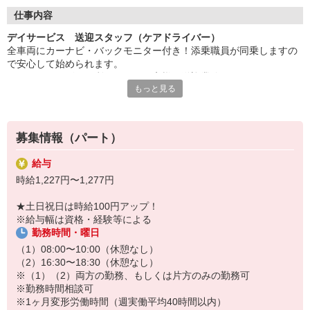
◇長く安心して働ける環境づくり
・ツクイ独自の福祉厚生制度でプライベートも充実
仕事内容
・子育てサポート企業として「くるみん認定」の取得
デイサービス 送迎スタッフ（ケアドライバー）
・子育て支援の福利厚生制度あり！子育てと仕事の両立を応援◎
全車両にカーナビ・バックモニター付き！添乗職員が同乗しますの
・スタッフ何でも相談窓口やライフキャリア相談など、各相談窓
で安心して始められます。
口あり
※デイサービスを利用されるお客様の送迎業務
もっと見る
※専用車両（キャラバン・ハイエース）の運転、各種点検
◇頑張った分、スタッフに還元！
※乗降時の介護補助（歩行介助・車いす移動時など）
・2024年冬季賞与からインセンティブ賞与を導入
※その他送迎表の作成、車両清掃作業など
・パートは特別手当の支給あり
募集情報（パート）
★＼サービス・職種の魅力／
送迎業務を通して、お客様から感謝の言葉を直接いただけたり、信
給与
頼関係を築いていくことができ、異なる職種がチームでお客様を支
時給1,227円〜1,277円
え、支援していくことに大きなやりがいがあります。日勤の勤務で
ワークライフバランスに合わせた働き方ができます。
★土日祝日は時給100円アップ！
※給与幅は資格・経験等による
勤務時間・曜日
（1）08:00〜10:00（休憩なし）
（2）16:30〜18:30（休憩なし）
※（1）（2）両方の勤務、もしくは片方のみの勤務可
※勤務時間相談可
※1ヶ月変形労働時間（週実働平均40時間以内）