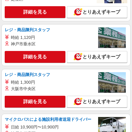
詳細を見る
キープ
詳細を見る
とりあえずキープ
アルバイト
パート
SOMPOケア ラヴィーレ 二子玉川
調理・食器洗浄・発注
レジ・商品陳列スタッフ
時給1360円〜1510円 ※経験等による ★早朝時
時給 1,120円
給（5:00〜8:00）時給＋100円 ★希望収入があり
神戸市垂水区
ましたら、ご相談いただければ希望条件に合うか
東京都世田谷区鎌田3丁目27-3
の確認もいたします。 ★時間外手当別途支給 ★上
詳細を見る
とりあえずキープ
記金額は働きがい向上手当を含みます。 ★働きが
詳細を見る
キープ
い向上手当※26年6月改定（地域により異なる）
社会保険加入者は更に＋50円
レジ・商品陳列スタッフ
アルバイト
パート
コンパスグループ・ジャパン株式会社 39261_p
時給 1,300円
調理補助【アルバイト・パート】
大阪市中央区
時給1,300円以上 試用期間中 時給1,300円以上
(試用期間2ヶ月) 残業が発生した場合、残業代を1
詳細を見る
とりあえずキープ
分単位で別途支給します。
芦花翠風邸 （東京都世田谷区南烏山1-1017
芦花翠風邸）
マイクロバスによる施設利用者送迎ドライバー
詳細を見る
キープ
日給 10,900円〜10,900円