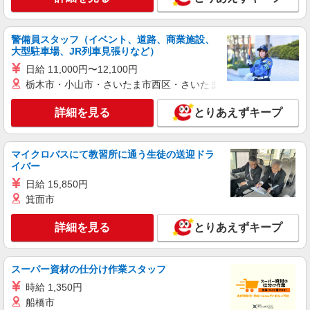
田谷区経堂2-1-33 経堂コルティ4F
詳細を見る
キープ
警備員スタッフ（イベント、道路、商業施設、
大型駐車場、JR列車見張りなど）
アルバイト
パート
日給 11,000円〜12,100円
SOMPOケア ラヴィーレ 駒沢公園
栃木市・小山市・さいたま市西区・さいたま市岩槻区・久喜市・
調理・食器洗浄・発注
時給1290円〜1340円 ※経験等による ★希望収
詳細を見る
とりあえずキープ
入がありましたら、ご相談いただければ希望条件
に合うかの確認もいたします。 ★時間外手当別途
東京都世田谷区深沢4丁目8-11
支給 ★上記金額は働きがい向上手当を含みます。
マイクロバスにて教習所に通う生徒の送迎ドラ
★働きがい向上手当※26年6月改定（地域により異
イバー
詳細を見る
キープ
なる） 社会保険加入者は更に＋50円
日給 15,850円
箕面市
アルバイト
パート
コンパスグループ・ジャパン株式会社 21237_p
詳細を見る
とりあえずキープ
調理師【アルバイト・パート】
時給1,600円以上 試用期間中 時給1,600円以上
(試用期間2ヶ月) 6:00〜8:00 時給1,800円以上 残業
スーパー資材の仕分け作業スタッフ
が発生した場合、残業代を1分単位で別途支給しま
楽天クリムゾンハウス （東京都世田谷区玉川
す。
時給 1,350円
一丁目14番1号 タワーオフィス9F）
船橋市