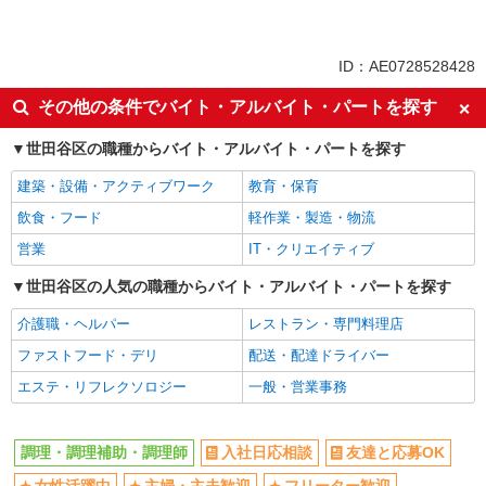
同じ特徴から求人を探す
ミドル（40代～）活躍中
交通費支給
ID：AE0728528428
社会保険あり
社員登用あり
その他の条件でバイト・アルバイト・パートを探す
未経験歓迎
週2～3日勤務OK
世田谷区の職種からバイト・アルバイト・パートを探す
短時間勤務（1日4h以内）OK
深夜
副業・WワークOK
まかない・食事補助
建築・設備・アクティブワーク
教育・保育
飲食・フード
軽作業・製造・物流
営業
IT・クリエイティブ
世田谷区の人気の職種からバイト・アルバイト・パートを探す
介護職・ヘルパー
レストラン・専門料理店
ファストフード・デリ
配送・配達ドライバー
エステ・リフレクソロジー
一般・営業事務
調理・調理補助・調理師
入社日応相談
友達と応募OK