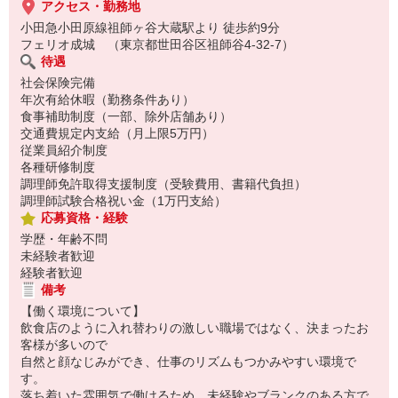
アクセス・勤務地
小田急小田原線祖師ヶ谷大蔵駅より 徒歩約9分
フェリオ成城 （東京都世田谷区祖師谷4-32-7）
待遇
社会保険完備
年次有給休暇（勤務条件あり）
食事補助制度（一部、除外店舗あり）
交通費規定内支給（月上限5万円）
従業員紹介制度
各種研修制度
調理師免許取得支援制度（受験費用、書籍代負担）
調理師試験合格祝い金（1万円支給）
応募資格・経験
学歴・年齢不問
未経験者歓迎
経験者歓迎
備考
【働く環境について】
飲食店のように入れ替わりの激しい職場ではなく、決まったお
客様が多いので
自然と顔なじみができ、仕事のリズムもつかみやすい環境で
す。
落ち着いた雰囲気で働けるため、未経験やブランクのある方で