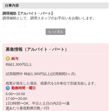
●20代〜50代の幅広い年代のスタッフが活躍中
仕事内容
主婦(夫)・フリーター・学生の方等、幅広い年代のスタッフが活
調理補助【アルバイト・パート】
躍中
調理補助として、調理スタッフのお手伝いをお願いします。
●安心の教育体制
主なお仕事内容
入社後は先輩たちが優しくフォローしながら進めますので、
もっと見る
〇小鉢や付け合わせをお皿に盛り付ける
安心してお仕事を始められます。
〇キッチンの片付け
〇料理提供の準備、洗い場
【会社について】
給食受託の外資系大手企業、コンパスグループ・ジャパン。
募集情報（アルバイト・パート）
調理員が調理を行う為、包丁などは基本的には使いません。
全国約1,500ヵ所で「コントラクトフードサービス」を展開して
料理が苦手、普段は料理をあまりしないという方もご安心下さい♪
います
給与
盛り付けのお仕事が終わったら、料理提供の準備や洗い場など、
時給1,300円以上
別の担当のお手伝いをお願いすることもあります◎
試用期間中 時給1,300円以上(試用期間2ヶ月)
残業が発生した場合、残業代を1分単位で別途支給します。
勤務時間・曜日
6:00〜10:00
17:00〜20:00
1日3時間〜OK、平日と土日の内2日〜/週
週あたり最低勤務日数／2日