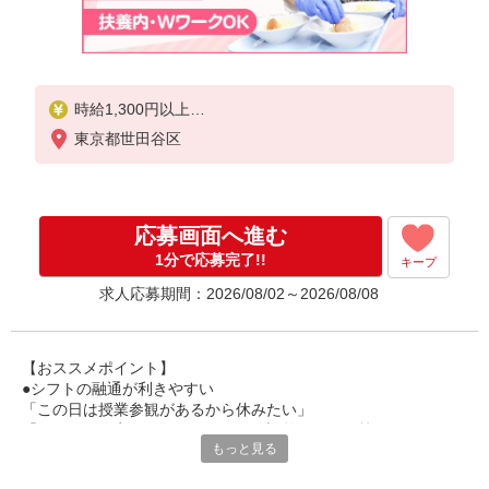
時給1,300円以上
東京都世田谷区
試用期間中 時給1,300円以上(試用期間2ヶ月)
残業が発生した場合、残業代を1分単位で別途支給し
ます。
応募画面へ進む
1分で応募完了!!
キープ
求人応募期間：2026/08/02～2026/08/08
【おススメポイント】
●シフトの融通が利きやすい
「この日は授業参観があるから休みたい」
「その日は予定があるのでシフトを調整したい」等
もっと見る
家庭や趣味の都合にも柔軟に対応しますので、お気軽にご相談く
ださい