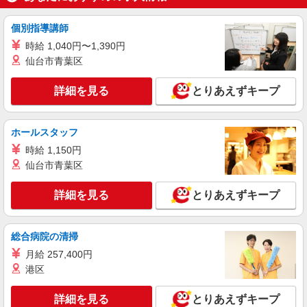
カウンター・キッチンスタッフ ＜優先募集日
時＞日曜 11:00〜17:00
個別指導講師
時給1300円
時給 1,040円〜1,390円
東京都世田谷区砧1-2-16
仙台市青葉区
詳細を見る
キープ
詳細を見る
とりあえずキープ
アルバイト
パート
ケンタッキーフライドチキン 三軒茶屋店
ホールスタッフ
カウンター・キッチンスタッフ ＜優先募集日
時給 1,150円
時＞平日（月〜金） フルタイム
仙台市青葉区
時給1300円
東京都世田谷区太子堂4-23-15
詳細を見る
とりあえずキープ
詳細を見る
キープ
総合病院の清掃
アルバイト
パート
月給 257,400円
ケンタッキーフライドチキン 上野毛
港区
カウンター・キッチンスタッフ
時給1300円
詳細を見る
とりあえずキープ