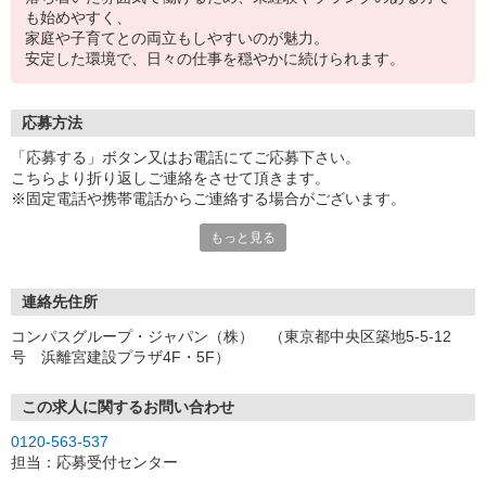
も始めやすく、
家庭や子育てとの両立もしやすいのが魅力。
安定した環境で、日々の仕事を穏やかに続けられます。
応募方法
「応募する」ボタン又はお電話にてご応募下さい。
こちらより折り返しご連絡をさせて頂きます。
※固定電話や携帯電話からご連絡する場合がございます。
もっと見る
【WEB応募受付後の流れ】
［1］「応募する」ボタンよりご応募下さい♪
↓
［2］携帯のショートメッセージ（SMS）に質問フォームをお送り
連絡先住所
させて頂きますので、
コンパスグループ・ジャパン（株） （東京都中央区築地5-5-12
メッセージに従ってご質問にご回答頂き、ご都合の良い面接日
号 浜離宮建設プラザ4F・5F）
程をご選択ください♪
※携帯電話番号の登録不備等、SMSが配信されない場合には別途ご
連絡させて頂きます。
この求人に関するお問い合わせ
↓
0120-563-537
［3］面接実施。履歴書（写真貼付）をお持ちください。
担当：応募受付センター
面接では仕事内容や職場についてなど、気になることやご希望は