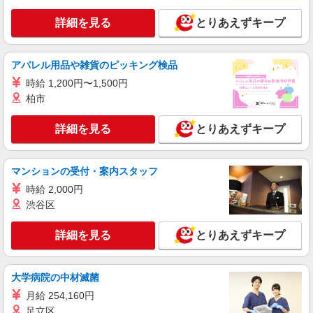
詳細を見る
キープ
詳細を見る
とりあえずキープ
アルバイト
パート
コンパスグループ・ジャパン株式会社 39654_p
アパレル用品や雑貨のピッキング検品
調理補助【アルバイト・パート】
時給 1,200円〜1,500円
時給1,300円以上 試用期間中 時給1,300円以上
柏市
(試用期間2ヶ月) 残業が発生した場合、残業代を1
分単位で別途支給します。
三軒茶屋リハビリテーション病院 （東京都世
詳細を見る
とりあえずキープ
田谷区１丁目２４－３）
詳細を見る
キープ
マンションの受付・案内スタッフ
時給 2,000円
アルバイト
パート
渋谷区
コンパスグループ・ジャパン株式会社 39417_p
調理補助【アルバイト・パート】
詳細を見る
とりあえずキープ
時給1,300円以上 試用期間中 時給1,300円以上
(試用期間2ヶ月) 残業が発生した場合、残業代を1
分単位で別途支給します。
グランダ桜新町 （東京都世田谷区桜新町2-
大学病院の中材滅菌
12-4）
月給 254,160円
足立区