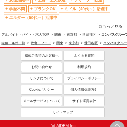
女性活躍中
主婦・主夫歓迎
フリーター歓迎
学歴不問
ブランクOK
ミドル（40代～）活躍中
エルダー（50代～）活躍中
もっと見る
アルバイト・バイト・求人TOP
関東
東京都
世田谷区
コンパスグループ
職種・条件一覧
飲食・フード
関東
東京都
世田谷区
コンパスグルー
掲載ご希望のお客様へ
よくある質問
お問い合わせ
利用規約
リンクについて
プライバシーポリシー
Cookieポリシー
個人情報保護方針
メールサービスについて
サイト運営会社
サイトマップ
(c) AIDEM Inc.