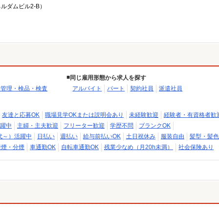
ネルダムビル2-B）
同じ雇用形態から求人を探す
品管理・検品・検査
アルバイト
パート
契約社員
派遣社員
友達と応募OK
職場見学OKまたは説明会あり
未経験歓迎
経験者・有資格者歓
躍中
主婦・主夫歓迎
フリーター歓迎
学歴不問
ブランクOK
代～）活躍中
日払い
週払い
給与前払いOK
土日祝休み
服装自由
髪型・髪色
禁煙・分煙
車通勤OK
自転車通勤OK
残業少なめ（月20h未満）
社会保険あり