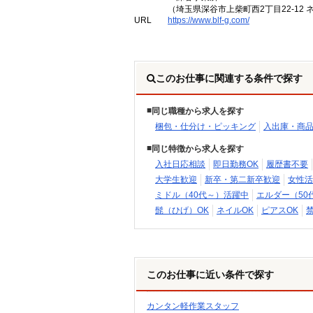
（埼玉県深谷市上柴町西2丁目22-12 
URL
https://www.blf-g.com/
このお仕事に関連する条件で探す
同じ職種から求人を探す
梱包・仕分け・ピッキング
入出庫・商
同じ特徴から求人を探す
入社日応相談
即日勤務OK
履歴書不要
大学生歓迎
新卒・第二新卒歓迎
女性活
ミドル（40代～）活躍中
エルダー（50
髭（ひげ）OK
ネイルOK
ピアスOK
このお仕事に近い条件で探す
カンタン軽作業スタッフ