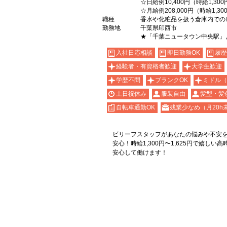
☆日給例10,400円（時給1,300
☆月給例208,000円（時給1,30
職種
香水や化粧品を扱う倉庫内での
勤務地
千葉県印西市
★「千葉ニュータウン中央駅」
入社日応相談
即日勤務OK
履歴
経験者・有資格者歓迎
大学生歓迎
学歴不問
ブランクOK
ミドル（
土日祝休み
服装自由
髪型・髪
自転車通勤OK
残業少なめ（月20h
ビリーフスタッフがあなたの悩みや不安
安心！時給1,300円〜1,625円で嬉しい
安心して働けます！