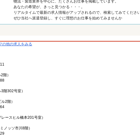
物流・製造業界を中心に、たくさんお仕事を掲載しています。
あなたの希望が、きっと見つかる・・・。
リアルタイムで最新の求人情報がアップされるので、検索してみてくださ
ぜひ当社へ派遣登録し、すぐに理想のお仕事を始めてみませんか
フの他の求人をみる
11
ル2階）
88
3階302号室）
ビル2階）
64
グレースヒル橋本201号室）
ルミノッソ市川8階）
29