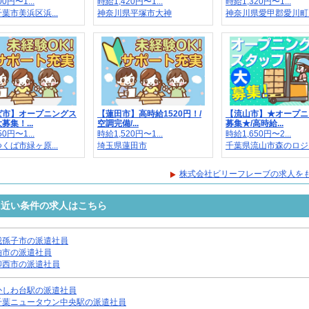
0円〜1...
時給1,420円〜1...
時給1,320円〜1...
葉市美浜区浜...
神奈川県平塚市大神
神奈川県愛甲郡愛川町..
ば市】オープニングス
【蓮田市】高時給1520円！/
【流山市】★オープニ
募集！...
空調完備/...
募集★/高時給...
0円〜1...
時給1,520円〜1...
時給1,650円〜2...
くば市緑ヶ原...
埼玉県蓮田市
千葉県流山市森のロジ..
株式会社ビリーフレーブの求人を
に近い条件の求人はこちら
我孫子市の派遣社員
柏市の派遣社員
印西市の派遣社員
かしわ台駅の派遣社員
千葉ニュータウン中央駅の派遣社員