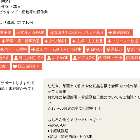
円×8h）
0円×8h×20日）
ピッキング・梱包等の軽作業
より路線バスで10分
書不要
友達と応募OK
職場見学OKまたは説明会あり
未経験歓迎
新卒・第二新卒歓迎
女性活躍中
主婦・主夫歓迎
フリーター歓迎
40代～）活躍中
エルダー（50代～）活躍中
日払い
週払い
給与
色自由
髭（ひげ）OK
ネイルOK
ピアスOK
禁煙・分煙
車通
未満）
社会保険あり
をサポートしますので
ただ今、印西市で香水や化粧品を扱う倉庫での軽作業
高時給！未経験からでも
ッフ大募集！
お気軽に希望部署・希望勤務日数についてもご相談く
い。
☆18〜60歳迄の男女活躍中！！
もちろん働くメリットいっぱい！
●前払いOK
●未経験歓迎
●髪型・髪色自由・ヒゲOK