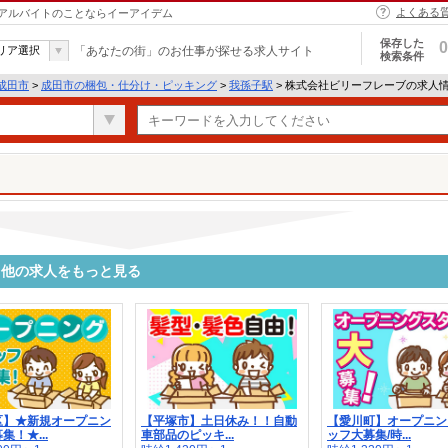
よくある
アルバイトのことならイーアイデム
保存した
0
リア選択
「あなたの街」のお仕事が探せる求人サイト
検索条件
成田市
>
成田市の梱包・仕分け・ピッキング
>
我孫子駅
> 株式会社ビリーフレーブの求人
る他の求人をもっと見る
区】★新規オープニン
【平塚市】土日休み！！自動
【愛川町】オープニン
集！★...
車部品のピッキ...
ッフ大募集/時...