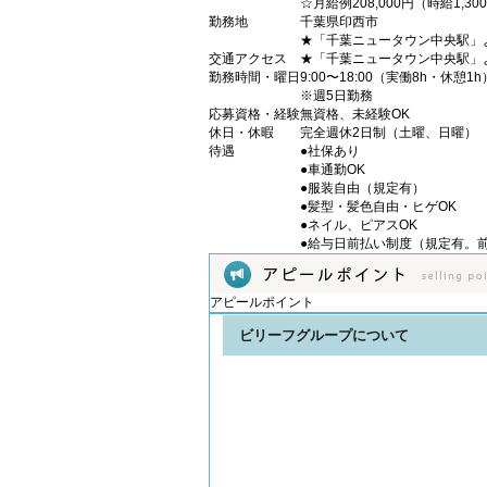
☆月給例208,000円（時給1,30
勤務地
千葉県印西市
★「千葉ニュータウン中央駅」
交通アクセス
★「千葉ニュータウン中央駅」
勤務時間・曜日
9:00〜18:00（実働8h・休憩1h
※週5日勤務
応募資格・経験
無資格、未経験OK
休日・休暇
完全週休2日制（土曜、日曜）
待遇
●社保あり
●車通勤OK
●服装自由（規定有）
●髪型・髪色自由・ヒゲOK
●ネイル、ピアスOK
●給与日前払い制度（規定有。
アピールポイント
ビリーフグループについて