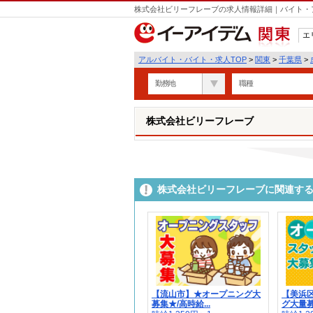
株式会社ビリーフレーブの求人情報詳細｜バイト・
エ
関東
アルバイト・バイト・求人TOP
>
関東
>
千葉県
>
勤務地
職種
株式会社ビリーフレーブ
株式会社ビリーフレーブに関連す
【流山市】★オープニング大
【美浜
募集★/高時給...
グ大量募