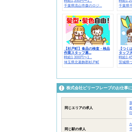
時給1,350円〜1...
時給1,20
千葉県流山市森のロジ...
千葉県千
【杉戸町】食品の検査・検品
【つく
作業スタッフ募...
タッフ大
時給1,300円〜1...
時給1,45
埼玉県北葛飾郡杉戸町
茨城県つ
株式会社ビリーフレーブのお仕事
同じエリアの求人
同じ駅の求人