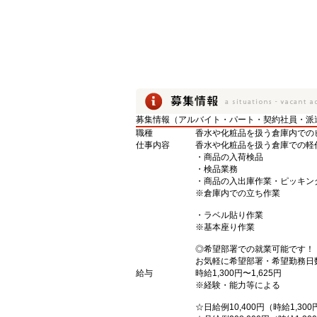
募集情報（アルバイト・パート・契約社員・派
職種
香水や化粧品を扱う倉庫内での
仕事内容
香水や化粧品を扱う倉庫での軽
・商品の入荷検品
・検品業務
・商品の入出庫作業・ピッキン
※倉庫内での立ち作業
・ラベル貼り作業
※基本座り作業
◎希望部署での就業可能です！
お気軽に希望部署・希望勤務日
給与
時給1,300円〜1,625円
※経験・能力等による
☆日給例10,400円（時給1,300