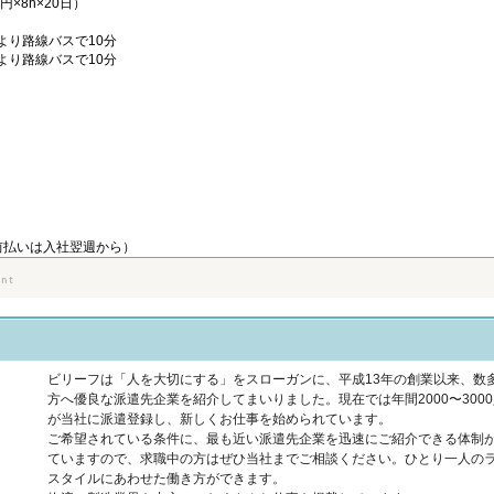
0円×8h×20日）
より路線バスで10分
より路線バスで10分
）
前払いは入社翌週から）
ビリーフは「人を大切にする」をスローガンに、平成13年の創業以来、数
方へ優良な派遣先企業を紹介してまいりました。現在では年間2000〜300
が当社に派遣登録し、新しくお仕事を始められています。
ご希望されている条件に、最も近い派遣先企業を迅速にご紹介できる体制
ていますので、求職中の方はぜひ当社までご相談ください。ひとり一人の
スタイルにあわせた働き方ができます。