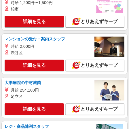
時給 1,200円〜1,500円
詳細を見る
柏市
キープ
詳細を見る
とりあえずキープ
派遣社員
株式会社kotrio /●TC-H-1885204
京王多摩センター駅◎負担少なめの障がい者支
マンションの受付・案内スタッフ
援員★見守りなど
時給 2,000円
時給1600円〜2250円 ＜日払い有/週払い有/交
通費全支給(ガソリン代含む)＞
渋谷区
多摩市
詳細を見る
とりあえずキープ
詳細を見る
キープ
大学病院の中材滅菌
職業紹介
月給 254,160円
株式会社kotrio /●YK-S-2097913
足立区
介護職の正社員で夜勤一切ナシ！デイサービス
★京王多摩センター駅
詳細を見る
とりあえずキープ
【正社員】月給240,000〜400,000円 ・基本
給：200,000円〜220,000円 ・資格手当：10,000〜
30,000円 ・役職手当：10,000〜70,000円 ・処遇改
東京都多摩市
善手当：20,000〜60,000円（勤続年数、保有資格
レジ・商品陳列スタッフ