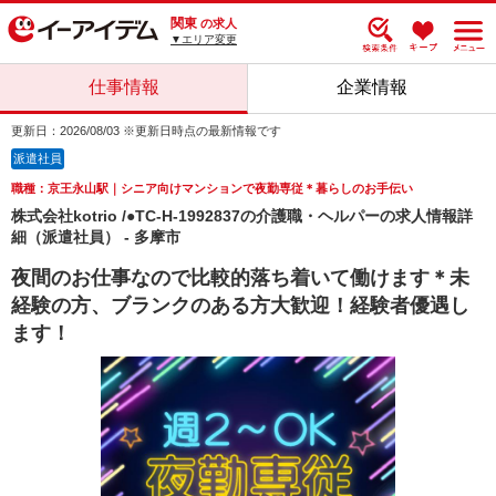
関東
の求人
▼エリア変更
仕事情報
企業情報
更新日：2026/08/03 ※更新日時点の最新情報です
派遣社員
職種：京王永山駅｜シニア向けマンションで夜勤専従＊暮らしのお手伝い
株式会社kotrio /●TC-H-1992837の介護職・ヘルパーの求人情報詳
細（派遣社員） - 多摩市
夜間のお仕事なので比較的落ち着いて働けます＊未
経験の方、ブランクのある方大歓迎！経験者優遇し
ます！