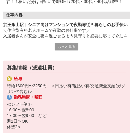
す！！稼いだ分は日払いで即GET♪20代・30代・40代活躍中！
仕事内容
京王永山駅｜シニア向けマンションで夜勤専従＊暮らしのお手伝い
＼住宅型有料老人ホームで夜勤のお仕事です／
入居者さんが安全に夜を過ごせるよう見守りと必要に応じて介助を
お願いします＊?°
もっと見る
日収例
1,600円×6h＋2000円×5h＋2,400円×3h＝26,800円（深夜手当、残
業手当を含む）
募集情報（派遣社員）
≪お仕事内容≫
給与
・夜間巡回
時給1600円〜2250円 ＜日払い有/週払い有/交通費全支給(ガソ
・入居者さんの安否確認
リン代含む)＞
・簡単な事務作業
勤務時間・曜日
・生活介助 など
≪シフト例≫
★夜勤専従のいいところ★
16:00〜翌8:00
・日中より静かで落ち着いている
17:00〜翌9:00 など
・人間関係が少ない
週2日〜OK
・夜勤手当がつく
休憩2h
・日中自由時間を作りやすい