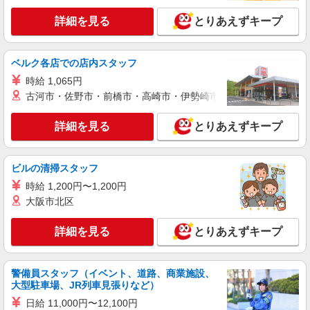
最寄り：聖蹟桜ヶ丘駅
詳細を見る
とりあえずキープ
詳細を見る
キープ
ベルク各店での店内スタッフ
派遣社員
株式会社kotrio /●TC-H-1992668
時給 1,065円
聖蹟桜ケ丘＊グループホームSTAFF＊生活の
古河市・佐野市・前橋市・高崎市・伊勢崎市・太田市・館林市・
サポート業務を担当
時給1600円〜2250円 ＜日払い有/週払い有/交
詳細を見る
とりあえずキープ
通費全支給(ガソリン代含む)＞
多摩市 聖蹟桜ヶ丘
ビルの清掃スタッフ
詳細を見る
キープ
時給 1,200円〜1,200円
大阪市北区
派遣社員
株式会社kotrio /●TC-H-2010417
詳細を見る
とりあえずキープ
京王多摩センター駅＊少人数グルホで利用者さ
んと家事や掃除等♪
警備員スタッフ（イベント、道路、商業施設、
時給1600円〜2250円 ＜日払い有/週払い有/交
大型駐車場、JR列車見張りなど）
通費全支給(ガソリン代含む)＞
日給 11,000円〜12,100円
多摩市