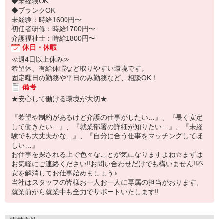
◆未経験OK
◆ブランクOK
未経験：時給1600円〜
初任者研修：時給1700円〜
介護福祉士：時給1800円〜
休日・休暇
≪週4日以上休み≫
希望休、有給休暇など取りやすい環境です。
固定曜日の勤務や平日のみ勤務など、相談OK！
備考
★安心して働ける環境が大切★
『希望や制約があるけど介護の仕事がしたい…』、『長く安定
して働きたい…』、『就業部署の詳細が知りたい…』、『未経
験でも大丈夫かな…』、『自分に合う仕事をマッチングしてほ
しい…』
お仕事を探される上で色々なことが気になりますよね☆まずは
お気軽にご連絡ください!!お問い合わせだけでも構いません!!不
安を解消してお仕事始めましょう♪
当社はスタッフの皆様お一人お一人に専属の担当がおります。
就業前から就業中も全力でサポートいたします!!