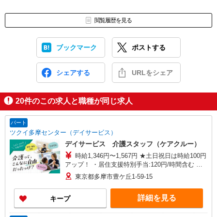
閲覧履歴を見る
ブックマーク
ポストする
シェアする
URLをシェア
20
件のこの求人と職種が同じ求人
パート
ツクイ多摩センター（デイサービス）
デイサービス 介護スタッフ（ケアクルー）
時給1,346円〜1,567円 ★土日祝日は時給100円
アップ！ ・居住支援特別手当:120円/時間含む ※
給与幅は資格・経験等による
東京都多摩市豊ケ丘1-59-15
詳細を見る
キープ