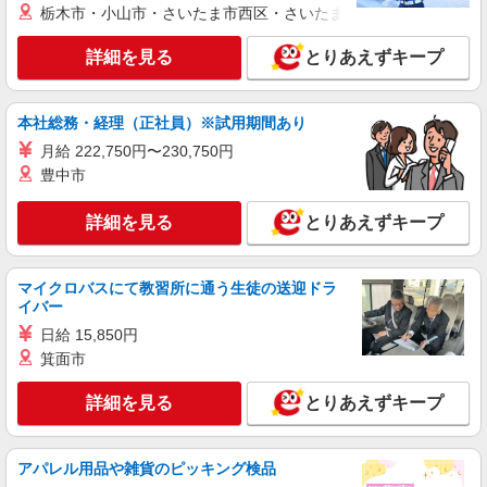
栃木市・小山市・さいたま市西区・さいたま市岩槻区・久喜市・
詳細を見る
キープ
詳細を見る
とりあえずキープ
派遣社員
株式会社kotrio /●TC-H-1883037
本社総務・経理（正社員）※試用期間あり
【聖蹟桜ケ丘駅近く】病院でシーツ交換や備品
月給 222,750円〜230,750円
管理など★看護助手
豊中市
時給1600円〜2250円 ＜日払い有/週払い有/交
通費全支給(ガソリン代含む)＞
詳細を見る
とりあえずキープ
東京都多摩市
詳細を見る
キープ
マイクロバスにて教習所に通う生徒の送迎ドラ
イバー
派遣社員
日給 15,850円
株式会社kotrio /●TC-H-1992735
箕面市
京王多摩センター｜サ高住STAFF＊落ち着い
た雰囲気でお仕事♪
詳細を見る
とりあえずキープ
時給1600円〜2250円 ＜日払い有/週払い有/交
通費全支給(ガソリン代含む)＞
アパレル用品や雑貨のピッキング検品
多摩市