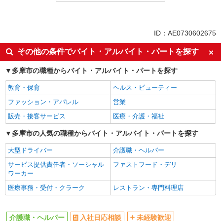
派遣社員
同じ特徴から京王永山駅の求人を探す
ID：AE0730602675
入社日応相談
未経験歓迎
その他の条件でバイト・アルバイト・パートを探す
経験者・有資格者歓迎
新卒・第二新卒歓迎
多摩市の職種からバイト・アルバイト・パートを探す
女性活躍中
主婦・主夫歓迎
教育・保育
ヘルス・ビューティー
フリーター歓迎
学歴不問
ファッション・アパレル
営業
ブランクOK
ミドル（40代～）活躍中
販売・接客サービス
医療・介護・福祉
エルダー（50代～）活躍中
シニア（60代～）活躍中
高収入・高額
多摩市の人気の職種からバイト・アルバイト・パートを探す
ボーナス・賞与あり
昇給あり
完全週休2日制
大型ドライバー
介護職・ヘルパー
フルタイム歓迎
禁煙・分煙
サービス提供責任者・ソーシャル
ファストフード・デリ
ワーカー
駅直結・駅チカ
車通勤OK
医療事務・受付・クラーク
レストラン・専門料理店
バイク通勤OK
自転車通勤OK
残業少なめ（月20h未満）
交通費支給
介護職・ヘルパー
入社日応相談
未経験歓迎
社会保険あり
産休・育休取得実績あり