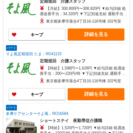
定期巡回 介護スタッフ
【月給】300,800円〜308,920円 ▼給与詳細 処
遇改善手当：34,320円 ▼下記別途支給 通勤手当
年末年始手当：380円/時 ※12/300時〜1/324時 昇
東京都多摩市落合4丁目16-116号棟 102号室
給年1回（4月） 寸志あり：年2回（6月・12月）
※業績による 特別報酬：平均11.6万円（最高額90
詳細を見る
キープ
万円） ※2025年6月支給実績 ※処遇改善手当は試
用期間中(3ヶ月)は支給なし
パート
そよ風定期巡回 たま：RO41133
定期巡回 介護スタッフ
【時給】1,598円〜1,628円 ▼給与詳細 処遇改
善手当：200〜220円/時 ▼下記別途支給 通勤手当
夜勤手当:6,000円/回 年末年始手当：380円/時 昇給
東京都多摩市落合4丁目16-116号棟 102号室
あり：年1回（4月） 寸志あり：年2回（6月・12
月） ※業績による ※処遇改善手当は試用期間中(3
詳細を見る
キープ
ヶ月)は支給なし
パート
多摩ケアセンターそよ風：RO16584
ショートステイ 夜勤専従介護職
【時給】1,520円〜1,720円 ▼給与詳細 処遇改