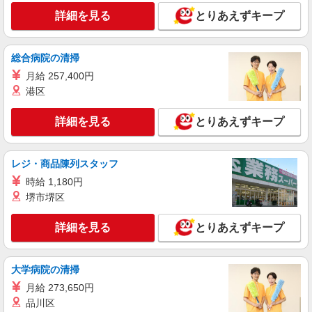
30,000円 ・役職手当：10,000〜70,000円 ・処遇改
東京都多摩市
善手当：20,000〜60,000円（勤続年数、保有資格
詳細を見る
とりあえずキープ
により変動） ・固定残業手当：20,000円（10時
詳細を見る
キープ
間） ※固定残業時間を超過する場合には超過勤務
手当として別途支給 ・夜勤手当：10,000円/1回
総合病院の清掃
（上記給与とは別に支給） 下記資格をお持ちの方
派遣社員
月給 257,400円
歓迎 ・認知症介護基礎研修 ・初任者研修 ・実務
株式会社kotrio /●TC-H-1992836
者研修 ・介護福祉士 など
港区
京王多摩センター｜シニア向けマンションで夜
勤専従＊
詳細を見る
とりあえずキープ
時給1600円〜2250円 ＜日払い有/週払い有/交
通費全支給(ガソリン代含む)＞
多摩市
レジ・商品陳列スタッフ
時給 1,180円
詳細を見る
キープ
堺市堺区
職業紹介
詳細を見る
とりあえずキープ
株式会社kotrio /●YK-S-2114753
≪聖蹟桜ケ丘駅≫未経験歓迎！高級老人ホーム
で見守り/生活支援など
大学病院の清掃
時給1550円〜2312円 ＜交通費全支給(ガソリ
月給 273,650円
ン代含む)＞
品川区