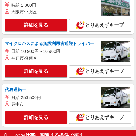
により変動） ・固定残業手当：20,000円（10時
時給 1,300円
詳細を見る
キープ
間） ※固定残業時間を超過する場合には超過勤務
大阪市中央区
手当として別途支給 ・夜勤手当：10,000円/1回
（上記給与とは別に支給） 下記資格をお持ちの方
職業紹介
歓迎 ・認知症介護基礎研修 ・初任者研修 ・実務
詳細を見る
とりあえずキープ
株式会社kotrio /●YK-S-1869766
者研修 ・介護福祉士 など
シニアマンション▼安否確認や生活補助がメイ
ン
マイクロバスによる施設利用者送迎ドライバー
時給1550円〜2312円 ＜交通費全支給(ガソリ
日給 10,900円〜10,900円
ン代含む)＞
神戸市須磨区
多摩市内に多数
詳細を見る
とりあえずキープ
詳細を見る
キープ
派遣社員
代務運転士
株式会社kotrio /●TC-H-1885230
月給 253,500円
ホテルのような空間＊。京王多摩センター▼サ
豊中市
高住で見回りなど
時給1600円〜2250円 ＜日払い有/週払い有/交
詳細を見る
とりあえずキープ
通費全支給(ガソリン代含む)＞
多摩市
このお仕事に関連する条件で探す