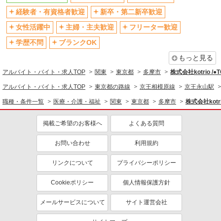
経験者・有資格者歓迎
新卒・第二新卒歓迎
退職金・財形貯蓄制度あり
各種手当（家族・役職・インセン
ティブなど）あり
女性活躍中
主婦・主夫歓迎
フリーター歓迎
制服貸与
研修制度あり
学歴不問
ブランクOK
資格取得支援制度あり
もっと見る
同じ職種から求人を探す
アルバイト・バイト・求人TOP
関東
東京都
多摩市
株式会社kotrio /
医療・介護・福祉
アルバイト・バイト・求人TOP
東京都の路線
京王相模原線
京王永山駅
介護職・ヘルパー
職種・条件一覧
医療・介護・福祉
関東
東京都
多摩市
株式会社kotr
同じ特徴から求人を探す
掲載ご希望のお客様へ
よくある質問
未経験歓迎
ミドル（40代～）活躍中
お問い合わせ
利用規約
ボーナス・賞与あり
車通勤OK
交通費支給
社会保険あり
リンクについて
プライバシーポリシー
産休・育休取得実績あり
Cookieポリシー
個人情報保護方針
メールサービスについて
サイト運営会社