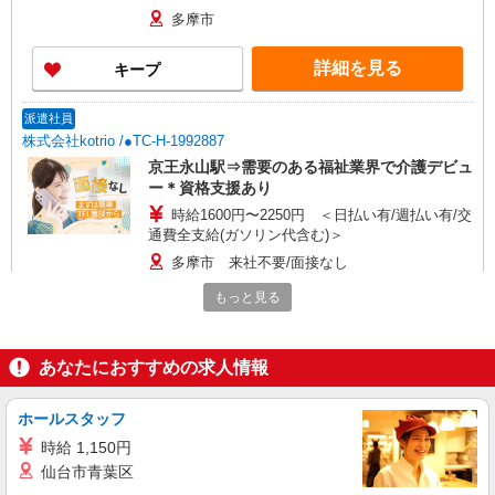
多摩市
詳細を見る
キープ
派遣社員
株式会社kotrio /●TC-H-1992887
京王永山駅⇒需要のある福祉業界で介護デビュ
ー＊資格支援あり
時給1600円〜2250円 ＜日払い有/週払い有/交
通費全支給(ガソリン代含む)＞
多摩市 来社不要/面接なし
もっと見る
詳細を見る
キープ
職業紹介
あなたにおすすめの求人情報
株式会社kotrio /●YK-S-2096833
正社員で採用します。最短2週間で内定でま
ホールスタッフ
す。就労支援STAFF募集
時給 1,150円
【正社員】月給240,000〜400,000円 ・基本
仙台市青葉区
給：200,000円〜220,000円 ・資格手当：10,000〜