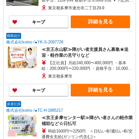
善手当：220円/時 夜勤手当:6,000円/回 ▼下記別途
支給 通勤手当 年末年始手当：380円/時 ※12/300
東京都多摩市連光寺二丁目29-9
時〜1/324時 寸志あり：年2回（6月・12月） ※業
績による ※処遇改善手当は試用期間中(3ヶ月)は支
詳細を見る
キープ
給なし
職業紹介
株式会社kotrio /●YK-S-2097728
≪京王永山駅≫障がい者支援員さん募集★送
迎・軽作業の見守りなど
【正社員】月給240,000〜400,000円 ・基本
給：200,000円〜220,000円 ・資格手当：10,000〜
30,000円 ・役職手当：10,000〜70,000円 ・処遇改
東京都多摩市
善手当：20,000〜60,000円（勤続年数、保有資格
により変動） ・固定残業手当：20,000円（10時
詳細を見る
キープ
間） ※固定残業時間を超過する場合には超過勤務
手当として別途支給 ・夜勤手当：10,000円/1回
（上記給与とは別に支給） 下記資格をお持ちの方
派遣社員
歓迎 ・認知症介護基礎研修 ・初任者研修 ・実務
株式会社kotrio /●TC-H-1885217
者研修 ・介護福祉士 など
≪京王多摩センター駅≫障がい者さんの軽作業
補助など☆日払可
時給1600円〜2250円 ＜日払い有/週払い有/交
通費全支給(ガソリン代含む)＞