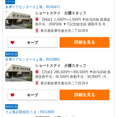
パート
多摩ケアセンターそよ風：RO30471
ショートステイ 介護スタッフ
【時給】1,426円〜1,550円 ▼給与詳細 処遇改
善手当：200円/時 ▼下記別途支給 通勤手当 年末
年始手当：380円/時 ※12/300時〜1/324時 寸志あ
東京都多摩市連光寺二丁目29-9
り：年2回（6月・12月） ※業績による ※処遇改
善手当は試用期間中(3ヶ月)は支給なし
詳細を見る
キープ
契約社員
多摩ケアセンターそよ風：RO29901
ショートステイ 介護スタッフ
【月給】285,920円〜305,920円 ▼給与詳細 処
遇改善手当：35,920円 夜勤手当：30,000円（5回
分） ※6回目以降は1回6,000円支給 ▼下記別途支
東京都多摩市連光寺二丁目29-9
給 通勤手当 年末年始手当：380円/時 寸志あり：
年2回（6月・12月） ※業績による 特別報酬：平
詳細を見る
キープ
均34.1万円（最高額135万円） ※2025年6月支給実
績 ※処遇改善手当は試用期間中(3ヶ月)は支給なし
契約社員
そよ風定期巡回 たま：RO13593