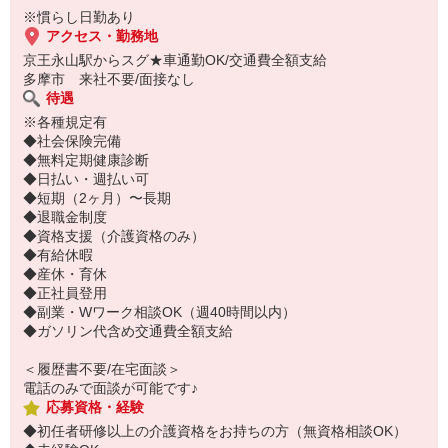
※慣らし日勤あり
「夜勤でガッツリ稼ぎたい」「少人数で黙々と働きたい」という方
アクセス・勤務地
にオススメな求人です♪
京王永山駅からスグ★車通勤OK/交通費全額支給
多摩市 来社不要/面接なし
※慣らし日勤あり
待遇
※各種規定有
◆社会保険完備
◆無料定期健康診断
◆日払い・週払い可
◆短期（2ヶ月）〜長期
◆退職金制度
◆資格支援（介護資格のみ）
◆有給休暇
◆産休・育休
◆正社員登用
◆副業・Wワーク相談OK（週40時間以内）
◆ガソリン代含め交通費全額支給
＜履歴書不要/在宅面談＞
電話のみで面談が可能です♪
応募資格・経験
◆初任者研修以上の介護資格をお持ちの方（無資格相談OK）