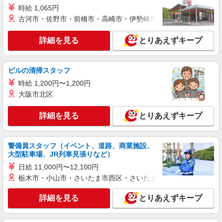
む)＞
時給 1,065円
古河市・佐野市・前橋市・高崎市・伊勢崎市・太田市・館林市・
北区
詳細を見る
とりあえずキープ
詳細を見る
キープ
アルバイト
パート
職業紹介
ビルの清掃スタッフ
株式会社トラストグロース 新宿本社 第3営業部
時給 1,200円〜1,200円
病院での夜専看護師
大阪市北区
1夜勤：准看護師25000円〜/看護師27000円〜
※資格や経験などによる
詳細を見る
とりあえずキープ
東京都北区
詳細を見る
キープ
警備員スタッフ（イベント、道路、商業施設、
大型駐車場、JR列車見張りなど）
職業紹介
日給 11,000円〜12,100円
株式会社kotrio /●SW-S-2087040
栃木市・小山市・さいたま市西区・さいたま市岩槻区・久喜市・
浮間舟渡駅★未経験から高時給1550円〜★病
院の看護助手
詳細を見る
とりあえずキープ
時給1550円〜2312円 ＜交通費全支給(ガソリ
ン代含む)＞