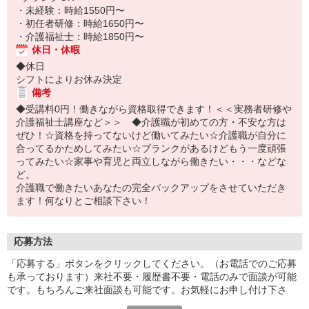
・未経験：時給1550円〜
・初任者研修：時給1650円〜
・介護福祉士：時給1850円〜
休日・休暇
◆休日
シフトによりお休み決定
備考
◆受講料0円！働きながら資格取得できます！＜＜実務者研修や
介護福祉士講座など＞＞ ◆介護職が初めての方・不安な方は
ぜひ！☆資格を持ってないけど働いてみたい☆介護職が自分に
合ってるかためしてみたい☆ブランクがあるけどもう一度頑張
ってみたい☆家事や育児と両立しながら働きたい・・・などな
ど。
介護職で働きたいあなたの完全バックアップをさせていただき
ます！何なりとご相談下さい！
応募方法
「応募する」ボタンをクリックしてください。（お電話でのご応募
も承っております）来社不要・履歴書不要・電話のみで面談が可能
です。もちろんご来社面談も可能です。お気軽にお申し付け下さ
い。