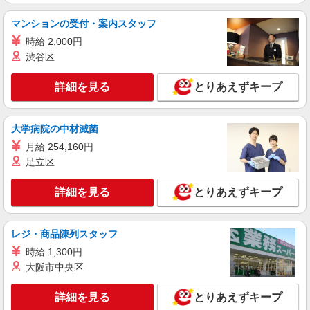
東京都北区
マンションの受付・案内スタッフ
詳細を見る
キープ
時給 2,000円
渋谷区
派遣社員
株式会社kotrio /●SW-H1-2099264
詳細を見る
とりあえずキープ
東十条駅★病院でお掃除/食事の配膳など♪★激
募★
時給1650円〜2312円 ＜日払い有/週払い有/交
大学病院の中材滅菌
通費全支給(ガソリン代含む)＞
月給 254,160円
東京都北区
足立区
詳細を見る
キープ
詳細を見る
とりあえずキープ
職業紹介
株式会社kotrio /●SW-S-2078460
レジ・商品陳列スタッフ
赤羽駅☆子育て世代活躍！綺麗な病院で補助業
時給 1,300円
務☆未経験OK♪
大阪市中央区
時給1550円〜2312円 ＜交通費全支給(ガソリ
ン代含む)＞
詳細を見る
とりあえずキープ
北区/駅チカで好アクセス★