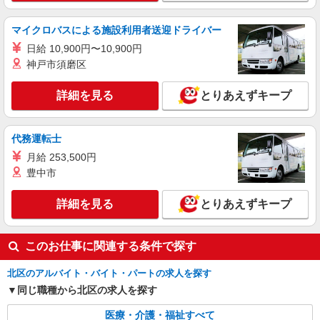
詳細を見る
キープ
マイクロバスによる施設利用者送迎ドライバー
日給 10,900円〜10,900円
職業紹介
神戸市須磨区
株式会社kotrio /●SW-S-2022605
十条駅チカ≫医療現場で専門スキルを磨く看護
詳細を見る
とりあえずキープ
助手！未経験歓迎
時給1550円〜2312円 ＜交通費全支給(ガソリ
ン代含む)＞
代務運転士
東京都北区上十条
月給 253,500円
豊中市
詳細を見る
キープ
詳細を見る
とりあえずキープ
このお仕事に関連する条件で探す
北区のアルバイト・バイト・パートの求人を探す
同じ職種から北区の求人を探す
医療・介護・福祉すべて