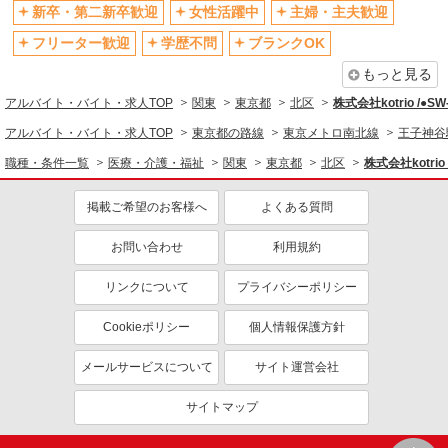
新卒・第二新卒歓迎
女性活躍中
主婦・主夫歓迎
制服貸与
研修制度あり
フリーター歓迎
学歴不問
ブランクOK
資格取得支援制度あり
もっと見る
同じ職種から求人を探す
アルバイト・バイト・求人TOP
関東
東京都
北区
株式会社kotrio /●S
医療・介護・福祉
アルバイト・バイト・求人TOP
東京都の路線
東京メトロ南北線
王子神谷
看護師・保健師・看護助手・助産師
職種・条件一覧
医療・介護・福祉
関東
東京都
北区
株式会社kotrio
同じ特徴から求人を探す
掲載ご希望のお客様へ
よくある質問
未経験歓迎
ミドル（40代～）活躍中
お問い合わせ
利用規約
ボーナス・賞与あり
車通勤OK
交通費支給
社会保険あり
リンクについて
プライバシーポリシー
産休・育休取得実績あり
Cookieポリシー
個人情報保護方針
メールサービスについて
サイト運営会社
サイトマップ