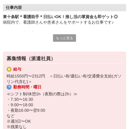
仕事内容
東十条駅＊看護助手＊日払いOK！推し活の軍資金も即ゲット◎
病院内で、看護師さんや患者さんをサポートするお仕事です♪
＜おもな仕事内容＞
もっと見る
・シーツ交換
・病室の清掃
・医療器具の消毒
・患者さんのお手伝い、介助
募集情報（派遣社員）
など
給与
サポート業務が中心なので、難しいことは特にありません！無資
時給1550円〜2312円 ＜日払い有/週払い有/交通費全支給(ガソ
格・未経験でもすぐに活躍できますよ♪ブランクがあっても問題な
リン代含む)＞
し！
勤務時間・曜日
残業もありません！プライベートの予定も立てやすい♪お仕事のあと
≪シフト制/休憩1h（夜勤の際は2h）≫
にスグ推し事もできます◎
・7:30〜16:30
・9:00〜18:00
ご応募お待ちしております！
・夜勤16:00〜翌9:00
など
※週3日〜OK
※残業なし