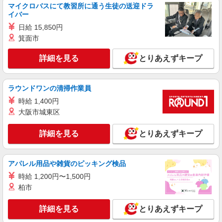
最寄り駅：拝島
マイクロバスにて教習所に通う生徒の送迎ドラ
イバー
詳細を見る
日給 15,850円
キープ
箕面市
職業紹介
詳細を見る
とりあえずキープ
株式会社kotrio /●SW-S-2080045
十条駅＊病院の看護助手│残業ほぼなし！経験
不問・資格不問◎
ラウンドワンの清掃作業員
【正社員】月給240,000〜400,000円 ・基本
時給 1,400円
給：200,000円〜220,000円 ・資格手当：10,000〜
30,000円 ・役職手当：10,000〜70,000円 ・処遇改
大阪市城東区
東京都北区上十条
善手当：20,000〜60,000円（勤続年数、保有資格
により変動） ・固定残業手当：20,000円（10時
詳細を見る
とりあえずキープ
詳細を見る
キープ
間） ※固定残業時間を超過する場合には超過勤務
手当として別途支給 ・夜勤手当：10,000円/1回
（上記給与とは別に支給） 下記資格をお持ちの方
職業紹介
アパレル用品や雑貨のピッキング検品
歓迎 ・認知症介護基礎研修 ・初任者研修 ・実務
株式会社kotrio /●SW-S-2096644
者研修 ・介護福祉士 など
時給 1,200円〜1,500円
定員で即終了！時給2400円〜★東十条駅＊高
柏市
級老人ホームの看護師
時給2400円〜＜交通費全額支給(ガソリン代含
詳細を見る
とりあえずキープ
む)＞