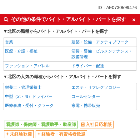
同じ特徴から王子神谷駅の求人を探す
ID：AE0730599476
入社日応相談
未経験歓迎
その他の条件でバイト・アルバイト・パートを探す
経験者・有資格者歓迎
新卒・第二新卒歓迎
北区の職種からバイト・アルバイト・パートを探す
女性活躍中
主婦・主夫歓迎
営業
建築・設備・アクティブワーク
フリーター歓迎
学歴不問
医療・介護・福祉
清掃・警備・ビルメンテナンス・
ブランクOK
ミドル（40代～）活躍中
設備管理
エルダー（50代～）活躍中
シニア（60代～）活躍中
ファッション・アパレル
ドライバー・配達
高収入・高額
ボーナス・賞与あり
北区の人気の職種からバイト・アルバイト・パートを探す
昇給あり
完全週休2日制
栄養士・管理栄養士
エステ・リフレクソロジー
フルタイム歓迎
禁煙・分煙
中型（2t・4t）ドライバー
コールセンター
駅直結・駅チカ
車通勤OK
医療事務・受付・クラーク
家電・携帯販売
バイク通勤OK
自転車通勤OK
残業少なめ（月20h未満）
交通費支給
看護師・保健師・看護助手・助産師
入社日応相談
社会保険あり
産休・育休取得実績あり
未経験歓迎
経験者・有資格者歓迎
退職金・財形貯蓄制度あり
各種手当（家族・役職・インセン
ティブなど）あり