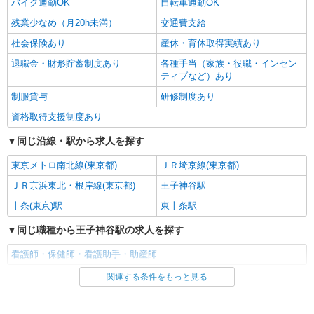
バイク通勤OK
自転車通勤OK
残業少なめ（月20h未満）
交通費支給
社会保険あり
産休・育休取得実績あり
退職金・財形貯蓄制度あり
各種手当（家族・役職・インセン
ティブなど）あり
制服貸与
研修制度あり
資格取得支援制度あり
同じ沿線・駅から求人を探す
東京メトロ南北線(東京都)
ＪＲ埼京線(東京都)
ＪＲ京浜東北・根岸線(東京都)
王子神谷駅
十条(東京)駅
東十条駅
同じ職種から王子神谷駅の求人を探す
看護師・保健師・看護助手・助産師
関連する条件をもっと見る
同じ雇用形態から王子神谷駅の求人を探す
派遣社員