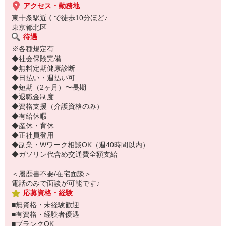
アクセス・勤務地
東十条駅近くで徒歩10分ほど♪
東京都北区
待遇
※各種規定有
◆社会保険完備
◆無料定期健康診断
◆日払い・週払い可
◆短期（2ヶ月）〜長期
◆退職金制度
◆資格支援（介護資格のみ）
◆有給休暇
◆産休・育休
◆正社員登用
◆副業・Wワーク相談OK（週40時間以内）
◆ガソリン代含め交通費全額支給
＜履歴書不要/在宅面談＞
電話のみで面談が可能です♪
応募資格・経験
■無資格・未経験歓迎
■有資格・経験者優遇
■ブランクOK