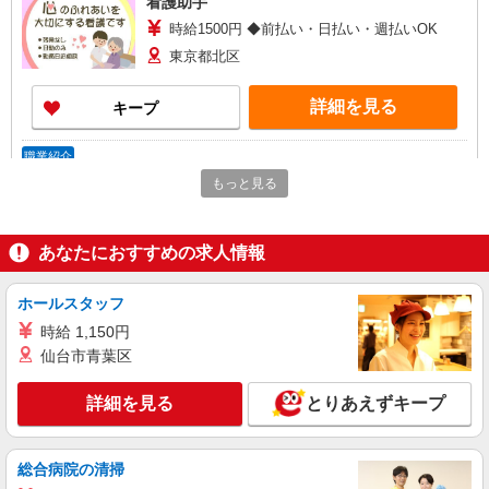
看護助手
時給1500円 ◆前払い・日払い・週払いOK
東京都北区
詳細を見る
キープ
職業紹介
株式会社kotrio /●SW-S-2078073
もっと見る
何歳から始めても浮かない職場◎幅広い年齢層
が働く看護助手＊
あなたにおすすめの求人情報
時給1550円〜2312円 ＜交通費全支給(ガソリ
ン代含む)＞
北区
ホールスタッフ
時給 1,150円
詳細を見る
キープ
仙台市青葉区
派遣社員
詳細を見る
とりあえずキープ
株式会社kotrio /●SW-H1-2098841
赤羽駅＊サ高住＊シフト融通が利くため子育て
世代から大人気♪
総合病院の清掃