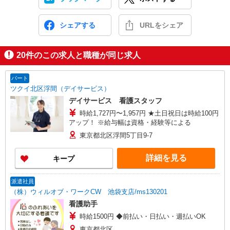
シェアする
URLをシェア
20
件のこの求人と職種が同じ求人
パート
ツクイ北区浮間（デイサービス）
デイサービス 看護スタッフ
時給1,727円〜1,957円 ★土日祝日は時給100円
アップ！ ※給与幅は資格・経験等による
東京都北区浮間5丁目9-7
詳細を見る
キープ
派遣社員
（株）ウィルオブ・ワークCW 池袋支店/ms130201
看護助手
時給1500円 ◆前払い・日払い・週払いOK
東京都北区