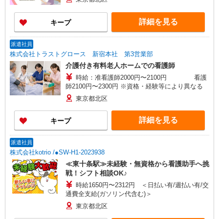
詳細を見る
キープ
派遣社員
株式会社トラストグロース 新宿本社 第3営業部
介護付き有料老人ホームでの看護師
時給：准看護師2000円〜2100円 看護
師2100円〜2300円 ※資格・経験等により異なる
東京都北区
詳細を見る
キープ
派遣社員
株式会社kotrio /●SW-H1-2023938
≪東十条駅≫未経験・無資格から看護助手へ挑
戦！シフト相談OK♪
時給1650円〜2312円 ＜日払い有/週払い有/交
通費全支給(ガソリン代含む)＞
東京都北区