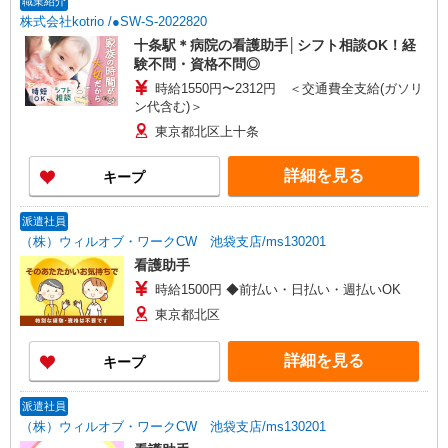
職業紹介
株式会社kotrio /●SW-S-2022820
十条駅＊病院の看護助手│シフト相談OK！経
験不問・資格不問◎
時給1550円〜2312円 ＜交通費全支給(ガソリ
ン代含む)＞
東京都北区上十条
詳細を見る
キープ
派遣社員
（株）ウィルオブ・ワークCW 池袋支店/ms130201
看護助手
時給1500円 ◆前払い・日払い・週払いOK
東京都北区
詳細を見る
キープ
派遣社員
（株）ウィルオブ・ワークCW 池袋支店/ms130201