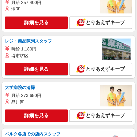
時給2400円〜3000円 ＜日払い有/週払い有/交
月給 257,400円
通費全支給(ガソリン代含む)＞
港区
東京都北区≪最寄駅：赤羽≫
詳細を見る
とりあえずキープ
詳細を見る
キープ
レジ・商品陳列スタッフ
職業紹介
株式会社kotrio /●SW-S-2023249
時給 1,180円
【十条駅】看護助手募集(パート)＊柔軟性があ
堺市堺区
る働き方♪
時給1550円〜2312円 ＜交通費全支給(ガソリ
詳細を見る
とりあえずキープ
ン代含む)＞
東京都北区上十条
大学病院の清掃
詳細を見る
キープ
月給 273,650円
品川区
職業紹介
株式会社kotrio /●SW-S-2078250
詳細を見る
とりあえずキープ
住宅型有料老人ホームの看護師＊ブランクあっ
ても問題なし◎
ベルク各店での店内スタッフ
時給2400円〜＜交通費全額支給(ガソリン代含