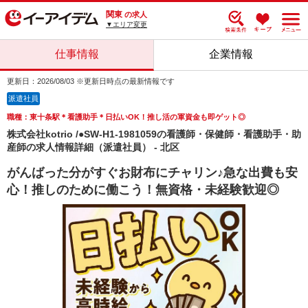
関東
の求人
▼エリア変更
仕事情報
企業情報
更新日：2026/08/03 ※更新日時点の最新情報です
派遣社員
職種：東十条駅＊看護助手＊日払いOK！推し活の軍資金も即ゲット◎
株式会社kotrio /●SW-H1-1981059の看護師・保健師・看護助手・助
産師の求人情報詳細（派遣社員） - 北区
がんばった分がすぐお財布にチャリン♪急な出費も安
心！推しのために働こう！無資格・未経験歓迎◎