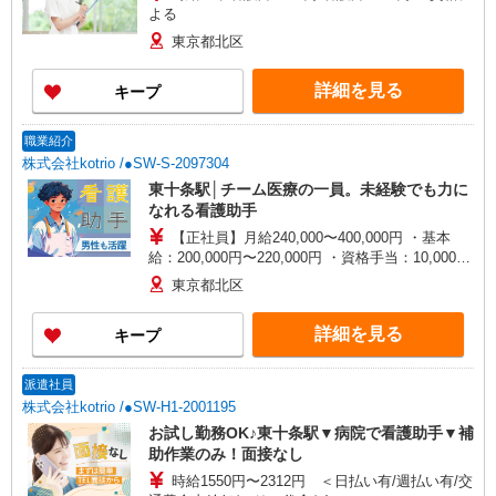
よる
東京都北区
詳細を見る
キープ
職業紹介
株式会社kotrio /●SW-S-2097304
東十条駅│チーム医療の一員。未経験でも力に
なれる看護助手
【正社員】月給240,000〜400,000円 ・基本
給：200,000円〜220,000円 ・資格手当：10,000〜
30,000円 ・役職手当：10,000〜70,000円 ・処遇改
東京都北区
善手当：20,000〜60,000円（勤続年数、保有資格
により変動） ・固定残業手当：20,000円（10時
詳細を見る
キープ
間） ※固定残業時間を超過する場合には超過勤務
手当として別途支給 ・夜勤手当：10,000円/1回
（上記給与とは別に支給） 下記資格をお持ちの方
派遣社員
歓迎 ・認知症介護基礎研修 ・初任者研修 ・実務
株式会社kotrio /●SW-H1-2001195
者研修 ・介護福祉士 など
お試し勤務OK♪東十条駅▼病院で看護助手▼補
助作業のみ！面接なし
時給1550円〜2312円 ＜日払い有/週払い有/交