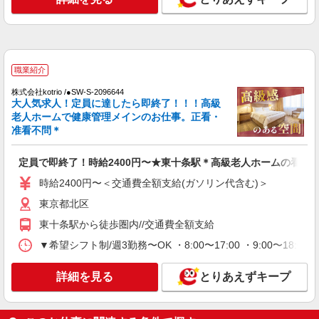
円〜2100円 ※資格や経験などによる
東京都北区
詳細を見る
キープ
職業紹介
派遣社員
株式会社kotrio /●SW-S-2096644
株式会社kotrio /●SW-H1-1854588
大人気求人！定員に達したら即終了！！！高級
老人ホームで健康管理メインのお仕事。正看・
東十条駅近く＊綺麗な病院で看護助手デビュー
准看不問＊
♪無資格・未経験OK
時給1650円〜2312円 ＜日払い有/週払い有/交
通費全支給(ガソリン代含む)＞
定員で即終了！時給2400円〜★東十条駅＊高級老人ホームの看護
東京都北区
時給2400円〜＜交通費全額支給(ガソリン代含む)＞
東京都北区
詳細を見る
キープ
東十条駅から徒歩圏内//交通費全額支給
派遣社員
▼希望シフト制/週3勤務〜OK ・8:00〜17:00 ・9:00〜18:00
株式会社kotrio /●SW-H1-1855696
東十条駅≫タイパ重視で稼げる看護助手＊無料
詳細を見る
とりあえずキープ
資格支援で時給UP
時給1650円〜2312円 ＜日払い有/週払い有/交
通費全支給(ガソリン代含む)＞