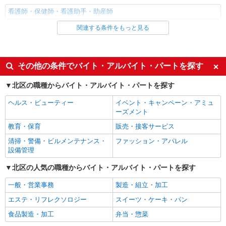
看護師・保健師・看護助手・助産師
関連する条件をもっと見る
同じ雇用形態から王子駅の求人を探す
職業紹介
同じ特徴から王子駅の求人を探す
その他の条件でバイト・アルバイト・パートを探す
入社日応相談
未経験歓迎
北区の職種からバイト・アルバイト・パートを探す
経験者・有資格者歓迎
新卒・第二新卒歓迎
ヘルス・ビューティー
イベント・キャンペーン・アミュ
女性活躍中
主婦・主夫歓迎
ーズメント
フリーター歓迎
学歴不問
教育・保育
販売・接客サービス
ブランクOK
ミドル（40代～）活躍中
清掃・警備・ビルメンテナンス・
ファッション・アパレル
設備管理
エルダー（50代～）活躍中
シニア（60代～）活躍中
北区の人気の職種からバイト・アルバイト・パートを探す
高収入・高額
ボーナス・賞与あり
昇給あり
完全週休2日制
一般・営業事務
製造・組立・加工
フルタイム歓迎
禁煙・分煙
エステ・リフレクソロジー
スイーツ・ケーキ・パン
駅直結・駅チカ
車通勤OK
食品製造・加工
弁当・惣菜