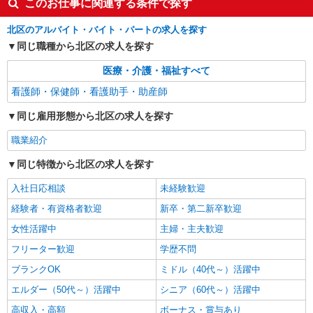
このお仕事に関連する条件で探す
東京都北区
北区のアルバイト・バイト・パートの求人を探す
同じ職種から北区の求人を探す
詳細を見る
キープ
医療・介護・福祉すべて
派遣社員
看護師・保健師・看護助手・助産師
株式会社kotrio /●SW-H1-2100311
東十条駅｜家庭と両立できる＊デイサービス看
同じ雇用形態から北区の求人を探す
護師【夜勤なし】
時給2400円〜3000円 ＜日払い有/週払い有/交
職業紹介
通費全支給(ガソリン代含む)＞
同じ特徴から北区の求人を探す
東京都北区
入社日応相談
未経験歓迎
詳細を見る
キープ
経験者・有資格者歓迎
新卒・第二新卒歓迎
女性活躍中
主婦・主夫歓迎
フリーター歓迎
学歴不問
ブランクOK
ミドル（40代～）活躍中
エルダー（50代～）活躍中
シニア（60代～）活躍中
高収入・高額
ボーナス・賞与あり