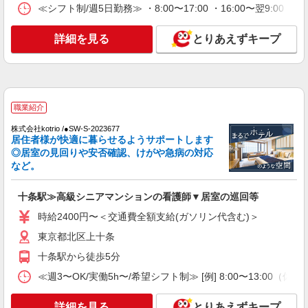
保育園での看護師
≪シフト制/週5日勤務≫ ・8:00〜17:00 ・16:00〜翌9:0
時給：2100円
詳細を見る
東京都北区
とりあえずキープ
詳細を見る
キープ
派遣社員
職業紹介
株式会社kotrio /●SW-H1-2099266
株式会社kotrio /●SW-S-2023677
王子駅★病院でお掃除/食事の配膳など♪★激募
居住者様が快適に暮らせるようサポートします
★
◎居室の見回りや安否確認、けがや急病の対応
時給1650円〜2312円 ＜日払い有/週払い有/交
など。
通費全支給(ガソリン代含む)＞
北区 来社不要♪
十条駅≫高級シニアマンションの看護師▼居室の巡回等
時給2400円〜＜交通費全額支給(ガソリン代含む)＞
詳細を見る
キープ
東京都北区上十条
派遣社員
十条駅から徒歩5分
株式会社トラストグロース 新宿本社 第3営業部
≪週3〜OK/実働5h〜/希望シフト制≫ [例] 8:00〜13
デイサービスでの看護師
時給：准看護師1900円〜2000円/看護師2000
詳細を見る
とりあえずキープ