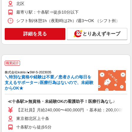
北区
≪十条駅≫無資格・未経験OKの看護助手！医
療行為なし♪
最寄り駅：十条駅⇒徒歩10分以下
【正社員】月給240,000〜400,000円 ・基本
シフト制/休憩1h（夜勤時は2h）/週3〜OK （シフト例） ・7:00〜16
給：200,000円〜220,000円 ・資格手当：10,000〜
30,000円 ・役職手当：10,000〜70,000円 ・処遇改
東京都北区上十条
善手当：20,000〜60,000円（勤続年数、保有資格
詳細を見る
とりあえずキープ
により変動） ・固定残業手当：20,000円（10時
詳細を見る
キープ
間） ※固定残業時間を超過する場合には超過勤務
手当として別途支給 ・夜勤手当：10,000円/1回
（上記給与とは別に支給） 下記資格をお持ちの方
正社員
歓迎 ・認知症介護基礎研修 ・初任者研修 ・実務
小規模多機能型居宅介護 せらび王子/1380000193-023
職業紹介
者研修 ・介護福祉士 など
介護施設看護師（役職なし）
株式会社kotrio /●SW-S-2023035
月給292,200円〜302,200円（経験・能力等に
＼特別な資格や経験は不要／患者さんの毎日を
よる）
支えるサポーター♪医療行為はないので、未経験
からOK★
東京都北区堀船1-23-8 ◆東京メトロ/都電荒川
線の王子駅からは徒歩10分程度です！
≪十条駅≫無資格・未経験OKの看護助手！医療行為なし♪
詳細を見る
キープ
【正社員】月給240,000〜400,000円 ・基本給：200,0
東京都北区上十条
派遣社員
株式会社トラストグロース 新宿本社 第3営業部
十条駅から徒歩5分