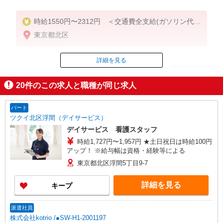
時給1550円〜2312円 ＜交通費全支給(ガソリン代含
む)＞
東京都北区
詳細を見る
ID：AE0527662218
20
件のこの求人と職種が同じ求人
掲載期間終了
パート
ツクイ北区浮間（デイサービス）
デイサービス 看護スタッフ
時給1,727円〜1,957円 ★土日祝日は時給100円
アップ！ ※給与幅は資格・経験等による
東京都北区浮間5丁目9-7
詳細を見る
キープ
派遣社員
株式会社kotrio /●SW-H1-2001197