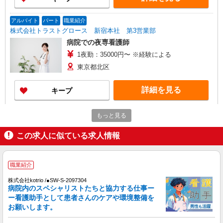
アルバイト
パート
職業紹介
株式会社トラストグロース 新宿本社 第3営業部
病院での夜専看護師
1夜勤：35000円〜 ※経験による
東京都北区
詳細を見る
キープ
職業紹介
もっと見る
株式会社kotrio /●SW-S-2078250
住宅型有料老人ホームの看護師＊ブランクあっ
この求人に似ている求人情報
ても問題なし◎
時給2400円〜＜交通費全額支給(ガソリン代含
む)＞
職業紹介
北区
株式会社kotrio /●SW-S-2097304
病院内のスペシャリストたちと協力する仕事ー
ー看護助手として患者さんのケアや環境整備を
詳細を見る
キープ
お願いします。
派遣社員