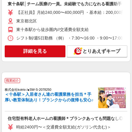
東十条駅│チーム医療の一員。未経験でも力になれる看護助手
株式会社kotrio /●SW-H1-2098840
【正社員】月給240,000〜400,000円 ・基本給：200,0
東十条駅＊サ高住＊シフト融通が利くため子育
て世代から大人気♪
東京都北区
時給2400円〜3000円 ＜日払い有/週払い有/交
東十条駅から徒歩圏内//交通費全額支給
通費全支給(ガソリン代含む)＞
シフト制/週5日勤務 （例） ・7:30〜16:00 ・9:00〜17:00 
東京都北区
詳細を見る
詳細を見る
とりあえずキープ
キープ
派遣社員
株式会社トラストグロース 新宿本社 第3営業部
特別養護老人ホームでの看護師
職業紹介
時給：准看護師2500円/看護師2600円 ※資格や
経験などによる
株式会社kotrio /●SW-S-2078250
＜十条駅＞入居者さん達の看護業務を担当＊手
東京都北区
厚い教育体制あり！ブランクからの復帰も安心♪
詳細を見る
キープ
住宅型有料老人ホームの看護師＊ブランクあっても問題なし◎
職業紹介
時給2400円〜＜交通費全額支給(ガソリン代含む)＞
株式会社kotrio /●SW-S-2023035