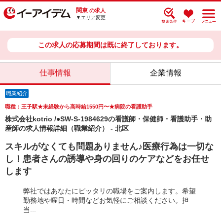
関東
の求人
▼エリア変更
この求人の応募期間は既に終了しております。
仕事情報
企業情報
職業紹介
職種：王子駅★未経験から高時給1550円〜★病院の看護助手
株式会社kotrio /●SW-S-1984629の看護師・保健師・看護助手・助
産師の求人情報詳細（職業紹介） - 北区
スキルがなくても問題ありません♪医療行為は一切な
し！患者さんの誘導や身の回りのケアなどをお任せ
します
弊社ではあなたにピッタリの職場をご案内します。希望
勤務地や曜日・時間などお気軽にご相談ください。担
当...