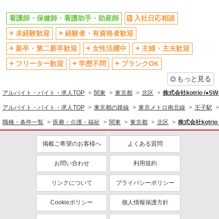
バイク通勤OK
自転車通勤OK
残業少なめ（月20h未満）
交通費支給
看護師・保健師・看護助手・助産師
入社日応相談
社会保険あり
産休・育休取得実績あり
未経験歓迎
経験者・有資格者歓迎
退職金・財形貯蓄制度あり
各種手当（家族・役職・インセン
新卒・第二新卒歓迎
女性活躍中
主婦・主夫歓迎
ティブなど）あり
フリーター歓迎
学歴不問
ブランクOK
制服貸与
研修制度あり
もっと見る
資格取得支援制度あり
アルバイト・バイト・求人TOP
関東
東京都
北区
株式会社kotrio /●S
同じ職種から求人を探す
アルバイト・バイト・求人TOP
東京都の路線
東京メトロ南北線
王子駅
医療・介護・福祉
職種・条件一覧
医療・介護・福祉
関東
東京都
北区
株式会社kotrio
看護師・保健師・看護助手・助産師
掲載ご希望のお客様へ
よくある質問
同じ特徴から求人を探す
未経験歓迎
お問い合わせ
ミドル（40代～）活躍中
利用規約
ボーナス・賞与あり
車通勤OK
リンクについて
プライバシーポリシー
交通費支給
社会保険あり
Cookieポリシー
個人情報保護方針
産休・育休取得実績あり