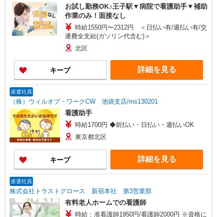
お試し勤務OK♪王子駅▼病院で看護助手▼補助
作業のみ！面接なし
時給1550円〜2312円 ＜日払い有/週払い有/交
通費全支給(ガソリン代含む)＞
北区
詳細を見る
キープ
派遣社員
（株）ウィルオブ・ワークCW 池袋支店/ms130201
看護助手
時給1700円 ◆前払い・日払い・週払いOK
東京都北区
詳細を見る
キープ
派遣社員
株式会社トラストグロース 新宿本社 第3営業部
有料老人ホームでの看護師
時給：准看護師1950円/看護師2000円 ※資格に