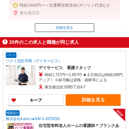
時給1400円〜＜交通費全額支給(ガソリン代含む)/日
払い有/経験者時給優遇＞
東京都北区
詳細を見る
ID：AE0527628302
20
件のこの求人と職種が同じ求人
掲載期間終了
パート
ツクイ北区浮間（デイサービス）
デイサービス 看護スタッフ
時給1,727円〜1,957円 ★土日祝日は時給100円
アップ！ ※給与幅は資格・経験等による
東京都北区浮間5丁目9-7
詳細を見る
キープ
NEW
職業紹介
株式会社kotrio /●SW-S-2078250
住宅型有料老人ホームの看護師＊ブランクあ