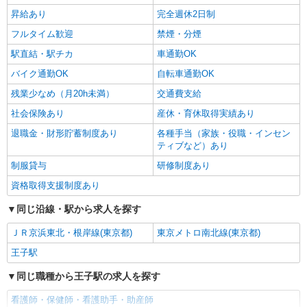
東京都北区
善手当：20,000〜60,000円（勤続年数、保有資格
昇給あり
完全週休2日制
により変動） ・固定残業手当：20,000円（10時
詳細を見る
キープ
フルタイム歓迎
間） ※固定残業時間を超過する場合には超過勤務
禁煙・分煙
手当として別途支給 ・夜勤手当：10,000円/1回
駅直結・駅チカ
車通勤OK
（上記給与とは別に支給） 下記資格をお持ちの方
歓迎 ・認知症介護基礎研修 ・初任者研修 ・実務
バイク通勤OK
自転車通勤OK
者研修 ・介護福祉士 など
残業少なめ（月20h未満）
交通費支給
社会保険あり
産休・育休取得実績あり
退職金・財形貯蓄制度あり
各種手当（家族・役職・インセン
ティブなど）あり
制服貸与
研修制度あり
資格取得支援制度あり
同じ沿線・駅から求人を探す
ＪＲ京浜東北・根岸線(東京都)
東京メトロ南北線(東京都)
王子駅
同じ職種から王子駅の求人を探す
看護師・保健師・看護助手・助産師