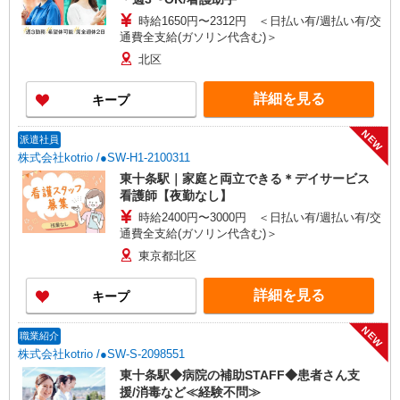
時給1650円〜2312円 ＜日払い有/週払い有/交
通費全支給(ガソリン代含む)＞
北区
詳細を見る
キープ
NEW
派遣社員
株式会社kotrio /●SW-H1-2100311
東十条駅｜家庭と両立できる＊デイサービス
看護師【夜勤なし】
時給2400円〜3000円 ＜日払い有/週払い有/交
通費全支給(ガソリン代含む)＞
東京都北区
詳細を見る
キープ
NEW
職業紹介
株式会社kotrio /●SW-S-2098551
東十条駅◆病院の補助STAFF◆患者さん支
援/消毒など≪経験不問≫