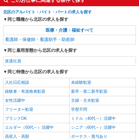
このお仕事に関連する条件で探す
北区内【赤羽駅近く】
北区のアルバイト・バイト・パートの求人を探す
詳細を見る
キープ
同じ職種から北区の求人を探す
NEW
医療・介護・福祉すべて
派遣社員
株式会社kotrio /●SW-H1-2099265
看護師・保健師・看護助手・助産師
赤羽駅★病院でお掃除/食事の配膳など♪★激
同じ雇用形態から北区の求人を探す
募★
時給1650円〜2312円 ＜日払い有/週払い有/交
派遣社員
通費全支給(ガソリン代含む)＞
同じ特徴から北区の求人を探す
北区内【赤羽駅近く】
入社日応相談
未経験歓迎
詳細を見る
キープ
経験者・有資格者歓迎
新卒・第二新卒歓迎
NEW
職業紹介
女性活躍中
主婦・主夫歓迎
株式会社kotrio /●SW-S-2097304
フリーター歓迎
学歴不問
東十条駅│チーム医療の一員。未経験でも力
ブランクOK
ミドル（40代～）活躍中
になれる看護助手
【正社員】月給240,000〜400,000円 ・基本
エルダー（50代～）活躍中
シニア（60代～）活躍中
給：200,000円〜220,000円 ・資格手当：10,000〜
高収入・高額
ボーナス・賞与あり
30,000円 ・役職手当：10,000〜70,000円 ・処遇改