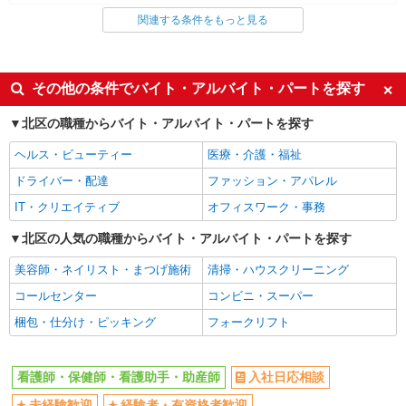
関連する条件をもっと見る
同じ雇用形態から王子駅の求人を探す
派遣社員
同じ特徴から王子駅の求人を探す
その他の条件でバイト・アルバイト・パートを探す
入社日応相談
未経験歓迎
北区の職種からバイト・アルバイト・パートを探す
経験者・有資格者歓迎
新卒・第二新卒歓迎
ヘルス・ビューティー
医療・介護・福祉
女性活躍中
主婦・主夫歓迎
ドライバー・配達
ファッション・アパレル
フリーター歓迎
学歴不問
IT・クリエイティブ
オフィスワーク・事務
ブランクOK
ミドル（40代～）活躍中
北区の人気の職種からバイト・アルバイト・パートを探す
エルダー（50代～）活躍中
シニア（60代～）活躍中
美容師・ネイリスト・まつげ施術
清掃・ハウスクリーニング
高収入・高額
ボーナス・賞与あり
コールセンター
コンビニ・スーパー
昇給あり
完全週休2日制
梱包・仕分け・ピッキング
フォークリフト
フルタイム歓迎
禁煙・分煙
駅直結・駅チカ
車通勤OK
看護師・保健師・看護助手・助産師
入社日応相談
バイク通勤OK
自転車通勤OK
残業少なめ（月20h未満）
未経験歓迎
経験者・有資格者歓迎
交通費支給