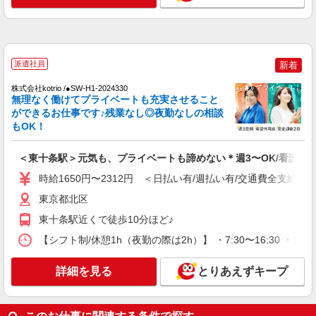
30,000円 ・役職手当：10,000〜70,000円 ・処遇改
東京都北区上十条
善手当：20,000〜60,000円（勤続年数、保有資格
により変動） ・固定残業手当：20,000円（10時
詳細を見る
キープ
間） ※固定残業時間を超過する場合には超過勤務
手当として別途支給 ・夜勤手当：10,000円/1回
派遣社員
新着
（上記給与とは別に支給） 下記資格をお持ちの方
NEW
派遣社員
歓迎 ・認知症介護基礎研修 ・初任者研修 ・実務
株式会社kotrio /●SW-H1-2024330
株式会社kotrio /●SW-H1-1983908
者研修 ・介護福祉士 など
無理なく働けてプライベートも充実させること
東十条駅＊日勤のみ/残業なし！健康管理メイ
ができるお仕事です♪残業なし◎夜勤なしの相談
ンの看護スタッフ
もOK！
時給2400円〜3000円＜交通費全額支給(ガソリ
ン代含む)/日払い可/週払い可＞
＜東十条駅＞元気も、プライベートも諦めない＊週3〜OK/看護助
北区【最寄駅：東十条駅】
時給1650円〜2312円 ＜日払い有/週払い有/交通費全支給(ガ
東京都北区
詳細を見る
キープ
東十条駅近くで徒歩10分ほど♪
NEW
派遣社員
【シフト制/休憩1h（夜勤の際は2h）】 ・7:30〜16:30 ・9:0
株式会社kotrio /●SW-H1-2001196
お試し勤務OK♪赤羽駅▼病院で看護助手▼補
詳細を見る
とりあえずキープ
助作業のみ！面接なし
時給1550円〜2312円 ＜日払い有/週払い有/交
通費全支給(ガソリン代含む)＞