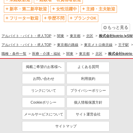
社会保険あり
産休・育休取得実績あり
新卒・第二新卒歓迎
女性活躍中
主婦・主夫歓迎
退職金・財形貯蓄制度あり
各種手当（家族・役職・インセン
フリーター歓迎
学歴不問
ブランクOK
ティブなど）あり
もっと見る
制服貸与
研修制度あり
アルバイト・バイト・求人TOP
関東
東京都
北区
株式会社kotrio /●S
資格取得支援制度あり
アルバイト・バイト・求人TOP
東京都の路線
東京メトロ南北線
王子駅
同じ職種から求人を探す
職種・条件一覧
医療・介護・福祉
関東
東京都
北区
株式会社kotrio
医療・介護・福祉
掲載ご希望のお客様へ
よくある質問
看護師・保健師・看護助手・助産師
お問い合わせ
利用規約
同じ特徴から求人を探す
未経験歓迎
ミドル（40代～）活躍中
リンクについて
プライバシーポリシー
ボーナス・賞与あり
車通勤OK
Cookieポリシー
個人情報保護方針
交通費支給
社会保険あり
メールサービスについて
サイト運営会社
産休・育休取得実績あり
サイトマップ