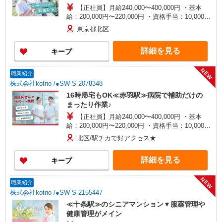
【正社員】月給240,000〜400,000円 ・基本
給：200,000円〜220,000円 ・資格手当：10,000〜
30,000円 ・役職手当：10,000〜70,000円 ・処遇改
東京都北区
善手当：20,000〜60,000円（勤続年数、保有資格
により変動） ・固定残業手当：20,000円（10時
詳細を見る
キープ
間） ※固定残業時間を超過する場合には超過勤務
手当として別途支給 ・夜勤手当：10,000円/1回
（上記給与とは別に支給） 下記資格をお持ちの方
NEW
職業紹介
歓迎 ・認知症介護基礎研修 ・初任者研修 ・実務
株式会社kotrio /●SW-S-2078348
者研修 ・介護福祉士 など
16時帰宅もOK≪赤羽駅≫病院で補助だけの
まったり作業♪
【正社員】月給240,000〜400,000円 ・基本
給：200,000円〜220,000円 ・資格手当：10,000〜
30,000円 ・役職手当：10,000〜70,000円 ・処遇改
北区/駅チカで好アクセス★
善手当：20,000〜60,000円（勤続年数、保有資格
により変動） ・固定残業手当：20,000円（10時
詳細を見る
キープ
間） ※固定残業時間を超過する場合には超過勤務
手当として別途支給 ・夜勤手当：10,000円/1回
（上記給与とは別に支給） 下記資格をお持ちの方
NEW
職業紹介
歓迎 ・認知症介護基礎研修 ・初任者研修 ・実務
株式会社kotrio /●SW-S-2155447
者研修 ・介護福祉士 など
≪十条駅≫のシニアマンション▼服薬管理や
健康管理がメイン