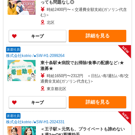
っても問題なし◎
時給2400円〜＜交通費全額支給(ガソリン代含
む)＞
北区
詳細を見る
キープ
NEW
派遣社員
株式会社kotrio /●SW-H1-2099264
東十条駅★病院でお掃除/食事の配膳など♪★
激募★
時給1650円〜2312円 ＜日払い有/週払い有/交
通費全支給(ガソリン代含む)＞
東京都北区
詳細を見る
キープ
NEW
派遣社員
株式会社kotrio /●SW-H1-2024331
＜王子駅＞元気も、プライベートも諦めない
＊週3〜OK/看護助手