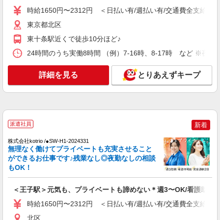
通費全支給(ガソリン代含む)＞
時給1650円〜2312円 ＜日払い有/週払い有/交通費全支給(ガ
東京都北区
東京都北区
東十条駅近くで徒歩10分ほど♪
詳細を見る
キープ
24時間のうち実働8時間 （例）7-16時、8-17時 など ※
NEW
派遣社員
詳細を見る
とりあえずキープ
株式会社kotrio /●SW-H1-2024330
＜東十条駅＞元気も、プライベートも諦めな
い＊週3〜OK/看護助手
時給1650円〜2312円 ＜日払い有/週払い有/交
通費全支給(ガソリン代含む)＞
派遣社員
新着
東京都北区
株式会社kotrio /●SW-H1-2024331
無理なく働けてプライベートも充実させること
詳細を見る
キープ
ができるお仕事です♪残業なし◎夜勤なしの相談
もOK！
NEW
職業紹介
株式会社kotrio /●SW-S-2078073
＜王子駅＞元気も、プライベートも諦めない＊週3〜OK/看護助手
何歳から始めても浮かない職場◎幅広い年齢
時給1650円〜2312円 ＜日払い有/週払い有/交通費全支給(ガ
層が働く看護助手＊
時給1550円〜2312円 ＜交通費全支給(ガソリ
北区