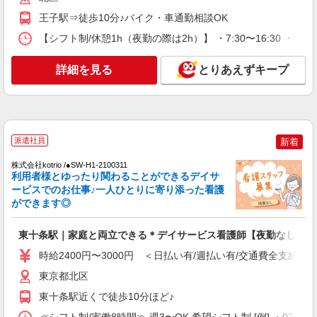
ン代含む)＞
王子駅⇒徒歩10分♪バイク・車通勤相談OK
北区
【シフト制/休憩1h（夜勤の際は2h）】 ・7:30〜16:30 ・9:0
詳細を見る
キープ
詳細を見る
とりあえずキープ
NEW
職業紹介
株式会社kotrio /●SW-S-2157106
＼正社員／資格も経験も手に入る◎病院の看
護助手募集！
派遣社員
新着
【正社員】月給240,000〜400,000円 ・基本
給：200,000円〜220,000円 ・資格手当：10,000〜
株式会社kotrio /●SW-H1-2100311
30,000円 ・役職手当：10,000〜70,000円 ・処遇改
利用者様とゆったり関わることができるデイサ
東京都北区上十条
善手当：20,000〜60,000円（勤続年数、保有資格
ービスでのお仕事♪一人ひとりに寄り添った看護
により変動） ・固定残業手当：20,000円（10時
ができます◎
詳細を見る
キープ
間） ※固定残業時間を超過する場合には超過勤務
手当として別途支給 ・夜勤手当：10,000円/1回
東十条駅｜家庭と両立できる＊デイサービス看護師【夜勤なし】
（上記給与とは別に支給） 下記資格をお持ちの方
NEW
派遣社員
歓迎 ・認知症介護基礎研修 ・初任者研修 ・実務
時給2400円〜3000円 ＜日払い有/週払い有/交通費全支給(ガ
株式会社kotrio /●SW-H1-2098841
者研修 ・介護福祉士 など
赤羽駅＊サ高住＊シフト融通が利くため子育
東京都北区
て世代から大人気♪
東十条駅近くで徒歩10分ほど♪
時給2400円〜3000円 ＜日払い有/週払い有/交