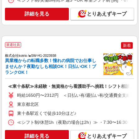
≪シフト制/実働8時間≫ 週3〜OK 希望シフト制 [例] ・07:00 〜 16
通費全支給(ガソリン代含む)＞
東京都北区≪最寄駅：赤羽≫
詳細を見る
とりあえずキープ
詳細を見る
キープ
NEW
派遣社員
株式会社kotrio /●SW-H1-1981059
派遣社員
新着
東十条駅＊看護助手＊日払いOK！推し活の
軍資金も即ゲット◎
株式会社kotrio /●SW-H1-2023938
異業種からの転職多数！憧れの病院でお仕事し
時給1550円〜2312円 ＜日払い有/週払い有/交
ませんか？夜勤なしも相談OK！日払いOK！ブ
通費全支給(ガソリン代含む)＞
ランクOK！
東京都北区
≪東十条駅≫未経験・無資格から看護助手へ挑戦！シフト相談OK♪
詳細を見る
キープ
時給1650円〜2312円 ＜日払い有/週払い有/交通費全支給(ガ
NEW
東京都北区
職業紹介
株式会社kotrio /●SW-S-2156783
東十条駅近くで徒歩10分ほど♪
十条駅｜70％が未経験からスタート！綺麗な
≪シフト制/休憩1h（夜勤の場合は2h）≫ ・7:30〜16:30 ・
病院で看護助手
【正社員】月給240,000〜400,000円 ・基本
詳細を見る
とりあえずキープ
給：200,000円〜220,000円 ・資格手当：10,000〜