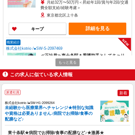
月給32万〜50万円＜昇給年1回/賞与年2回/交通
費全額支給/経験考慮＞
東京都北区上十条
詳細を見る
キープ
NEW
職業紹介
株式会社kotrio /●SW-S-2097469
≪正社員≫東十条駅＊看護助手としてキャリ
アを築くチャンス！
もっと見る
【正社員】月給240,000〜400,000円 ・基本
給：200,000円〜220,000円 ・資格手当：10,000〜
この求人に似ている求人情報
30,000円 ・役職手当：10,000〜70,000円 ・処遇改
東京都北区
善手当：20,000〜60,000円（勤続年数、保有資格
により変動） ・固定残業手当：20,000円（10時
派遣社員
新着
詳細を見る
キープ
間） ※固定残業時間を超過する場合には超過勤務
手当として別途支給 ・夜勤手当：10,000円/1回
株式会社kotrio /●SW-H1-2099264
（上記給与とは別に支給） 下記資格をお持ちの方
NEW
未経験から医療業界へチャレンジ★特別な知識
派遣社員
歓迎 ・認知症介護基礎研修 ・初任者研修 ・実務
や資格は必要ありません♪病院でお掃除/食事の
株式会社kotrio /●SW-H1-2023938
者研修 ・介護福祉士 など
配膳など♪
≪東十条駅≫未経験・無資格から看護助手へ
挑戦！シフト相談OK♪
東十条駅★病院でお掃除/食事の配膳など♪★激募★
時給1650円〜2312円 ＜日払い有/週払い有/交