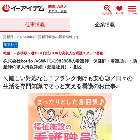
関東
の求人
▼エリア変更
仕事情報
企業情報
更新日：2026/08/03 ※更新日時点の最新情報です
派遣社員
職種：＜赤羽駅＞週3〜＆日払いOK◎高収入な看護スタッフ募集！
株式会社kotrio /●SW-H1-1983968の看護師・保健師・看護助手・助
産師の求人情報詳細（派遣社員） - 北区
＼難しい対応なし！ブランク明けも安心◎／日々の
生活を専門知識でそっと支える看護のお仕事♪