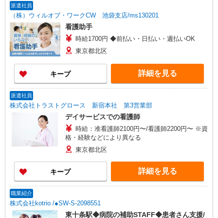
派遣社員
（株）ウィルオブ・ワークCW 池袋支店/ms130201
看護助手
時給1700円 ◆前払い・日払い・週払いOK
東京都北区
詳細を見る
キープ
派遣社員
株式会社トラストグロース 新宿本社 第3営業部
デイサービスでの看護師
時給：准看護師2100円〜/看護師2200円〜 ※資
格・経験などにより異なる
東京都北区
詳細を見る
キープ
職業紹介
株式会社kotrio /●SW-S-2098551
東十条駅◆病院の補助STAFF◆患者さん支援/