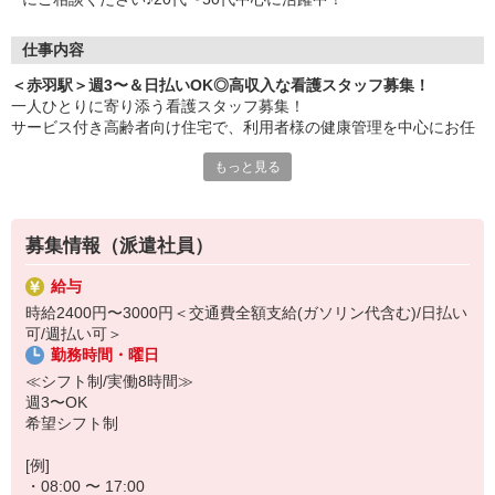
仕事内容
＜赤羽駅＞週3〜＆日払いOK◎高収入な看護スタッフ募集！
一人ひとりに寄り添う看護スタッフ募集！
サービス付き高齢者向け住宅で、利用者様の健康管理を中心にお任
せします♪
もっと見る
▼主なお仕事
・服薬管理
・バイタルチェック
募集情報（派遣社員）
・健康管理や見守り
・けがや急病の対応
給与
・お話相手/健康相談 など
時給2400円〜3000円＜交通費全額支給(ガソリン代含む)/日払い
可/週払い可＞
[日収例]
勤務時間・曜日
時給2400円×実働8h＝19,200円
≪シフト制/実働8時間≫
▼人気なポイント！
週3〜OK
・急な出費にも安心な「日払い・週払い」制度あり◎
希望シフト制
・週3〜で柔軟なシフト制！家事や趣味との両立も思いのまま♪
・健康管理がメインのため、ブランクがあっても安心して復帰でき
[例]
ます！
・08:00 〜 17:00