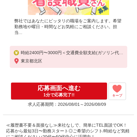
弊社ではあなたにピッタリの職場をご案内します。希望
勤務地や曜日・時間などお気軽にご相談ください。担
当...
時給2400円〜3000円＜交通費全額支給(ガソリン代含
む)/日払い可/週払い可＞
東京都北区
応募画面へ進む
1分で応募完了!!
キープ
求人応募期間：2026/08/01～2026/08/09
≪履歴書不要＆面接なし≫来社なしで、簡単にTEL面談でOK！
応募から最短3日〜勤務スタート◎ご希望のシフト/時給など気軽
にご相談ください♪20代〜50代中心に活躍中！