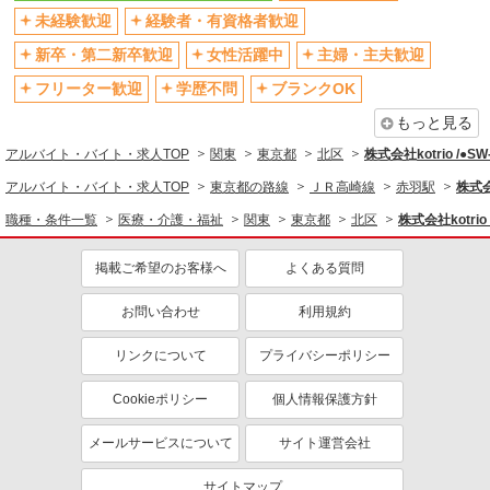
退職金・財形貯蓄制度あり
各種手当（家族・役職・インセン
未経験歓迎
経験者・有資格者歓迎
ティブなど）あり
制服貸与
研修制度あり
新卒・第二新卒歓迎
女性活躍中
主婦・主夫歓迎
資格取得支援制度あり
フリーター歓迎
学歴不問
ブランクOK
同じ職種から求人を探す
もっと見る
アルバイト・バイト・求人TOP
関東
東京都
北区
株式会社kotrio /●S
医療・介護・福祉
アルバイト・バイト・求人TOP
東京都の路線
ＪＲ高崎線
赤羽駅
株式会
看護師・保健師・看護助手・助産師
職種・条件一覧
医療・介護・福祉
関東
東京都
北区
株式会社kotrio
同じ特徴から求人を探す
掲載ご希望のお客様へ
よくある質問
未経験歓迎
ミドル（40代～）活躍中
ボーナス・賞与あり
車通勤OK
お問い合わせ
利用規約
交通費支給
社会保険あり
リンクについて
プライバシーポリシー
産休・育休取得実績あり
Cookieポリシー
個人情報保護方針
メールサービスについて
サイト運営会社
サイトマップ