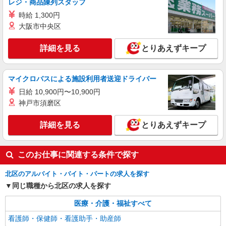
レジ・商品陳列スタッフ
時給 1,300円
派遣社員
大阪市中央区
株式会社kotrio /●SW-H1-2098840
東十条駅＊サ高住＊シフト融通が利くため子育
詳細を見る
て世代から大人気♪
とりあえずキープ
時給2400円〜3000円 ＜日払い有/週払い有/交
通費全支給(ガソリン代含む)＞
マイクロバスによる施設利用者送迎ドライバー
東京都北区
日給 10,900円〜10,900円
神戸市須磨区
詳細を見る
キープ
詳細を見る
とりあえずキープ
紹介予定派遣
株式会社トラストグロース 新宿本社 第3営業部
特別養護老人ホームでの看護師
このお仕事に関連する条件で探す
時給：准看護師2000円/看護師2100円 ※資格や
経験などによる
北区のアルバイト・バイト・パートの求人を探す
東京都北区
同じ職種から北区の求人を探す
医療・介護・福祉すべて
詳細を見る
キープ
看護師・保健師・看護助手・助産師