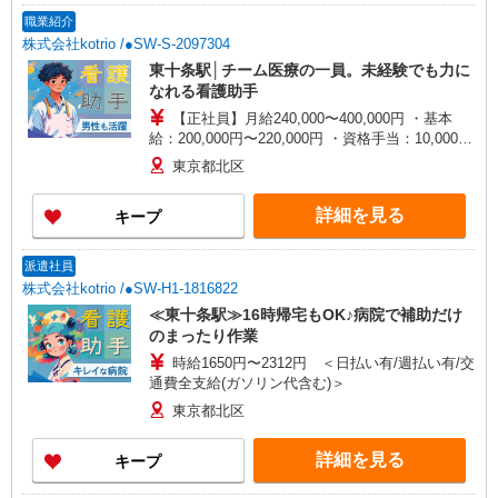
職業紹介
株式会社kotrio /●SW-S-2097304
東十条駅│チーム医療の一員。未経験でも力に
なれる看護助手
【正社員】月給240,000〜400,000円 ・基本
給：200,000円〜220,000円 ・資格手当：10,000〜
30,000円 ・役職手当：10,000〜70,000円 ・処遇改
東京都北区
善手当：20,000〜60,000円（勤続年数、保有資格
により変動） ・固定残業手当：20,000円（10時
詳細を見る
キープ
間） ※固定残業時間を超過する場合には超過勤務
手当として別途支給 ・夜勤手当：10,000円/1回
（上記給与とは別に支給） 下記資格をお持ちの方
派遣社員
歓迎 ・認知症介護基礎研修 ・初任者研修 ・実務
株式会社kotrio /●SW-H1-1816822
者研修 ・介護福祉士 など
≪東十条駅≫16時帰宅もOK♪病院で補助だけ
のまったり作業
時給1650円〜2312円 ＜日払い有/週払い有/交
通費全支給(ガソリン代含む)＞
東京都北区
詳細を見る
キープ