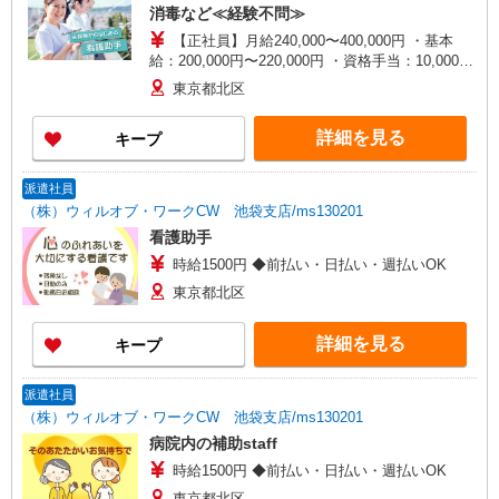
消毒など≪経験不問≫
【正社員】月給240,000〜400,000円 ・基本
給：200,000円〜220,000円 ・資格手当：10,000〜
30,000円 ・役職手当：10,000〜70,000円 ・処遇改
東京都北区
善手当：20,000〜60,000円（勤続年数、保有資格
により変動） ・固定残業手当：20,000円（10時
詳細を見る
キープ
間） ※固定残業時間を超過する場合には超過勤務
手当として別途支給 ・夜勤手当：10,000円/1回
（上記給与とは別に支給） 下記資格をお持ちの方
派遣社員
歓迎 ・認知症介護基礎研修 ・初任者研修 ・実務
（株）ウィルオブ・ワークCW 池袋支店/ms130201
者研修 ・介護福祉士 など
看護助手
時給1500円 ◆前払い・日払い・週払いOK
東京都北区
詳細を見る
キープ
派遣社員
（株）ウィルオブ・ワークCW 池袋支店/ms130201
病院内の補助staff
時給1500円 ◆前払い・日払い・週払いOK
東京都北区