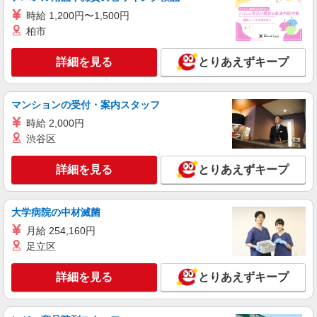
時給 1,200円〜1,500円
派遣社員
柏市
株式会社kotrio /●SW-H1-2024331
＜王子駅＞元気も、プライベートも諦めない＊
詳細を見る
とりあえずキープ
週3〜OK/看護助手
時給1650円〜2312円 ＜日払い有/週払い有/交
通費全支給(ガソリン代含む)＞
マンションの受付・案内スタッフ
北区
時給 2,000円
渋谷区
詳細を見る
キープ
詳細を見る
とりあえずキープ
派遣社員
株式会社kotrio /●SW-H1-1855696
大学病院の中材滅菌
東十条駅≫タイパ重視で稼げる看護助手＊無料
資格支援で時給UP
月給 254,160円
足立区
時給1650円〜2312円 ＜日払い有/週払い有/交
通費全支給(ガソリン代含む)＞
詳細を見る
東京都北区
とりあえずキープ
詳細を見る
キープ