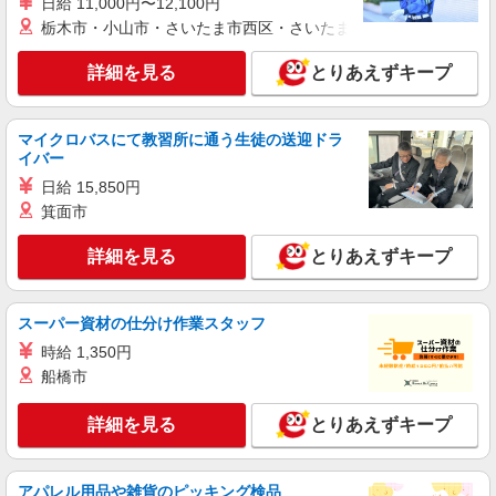
詳細を見る
日給 11,000円〜12,100円
キープ
栃木市・小山市・さいたま市西区・さいたま市岩槻区・久喜市・
派遣社員
詳細を見る
とりあえずキープ
株式会社kotrio /●SW-H1-2098841
赤羽駅＊サ高住＊シフト融通が利くため子育て
世代から大人気♪
マイクロバスにて教習所に通う生徒の送迎ドラ
時給2400円〜3000円 ＜日払い有/週払い有/交
イバー
通費全支給(ガソリン代含む)＞
日給 15,850円
東京都北区≪最寄駅：赤羽≫
箕面市
詳細を見る
キープ
詳細を見る
とりあえずキープ
派遣社員
株式会社kotrio /●SW-H1-1981059
スーパー資材の仕分け作業スタッフ
東十条駅＊看護助手＊日払いOK！推し活の軍
時給 1,350円
資金も即ゲット◎
船橋市
時給1550円〜2312円 ＜日払い有/週払い有/交
通費全支給(ガソリン代含む)＞
詳細を見る
とりあえずキープ
東京都北区
詳細を見る
アパレル用品や雑貨のピッキング検品
キープ