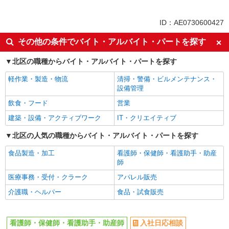
派遣社員
同じ特徴から赤羽駅の求人を探す
ID：AE0730600427
入社日応相談
未経験歓迎
その他の条件でバイト・アルバイト・パートを探す
経験者・有資格者歓迎
新卒・第二新卒歓迎
北区の職種からバイト・アルバイト・パートを探す
女性活躍中
主婦・主夫歓迎
軽作業・製造・物流
清掃・警備・ビルメンテナンス・
フリーター歓迎
学歴不問
設備管理
ブランクOK
ミドル（40代～）活躍中
飲食・フード
営業
エルダー（50代～）活躍中
シニア（60代～）活躍中
建築・設備・アクティブワーク
IT・クリエイティブ
高収入・高額
ボーナス・賞与あり
北区の人気の職種からバイト・アルバイト・パートを探す
昇給あり
完全週休2日制
食品製造・加工
看護師・保健師・看護助手・助産
フルタイム歓迎
禁煙・分煙
師
駅直結・駅チカ
車通勤OK
医療事務・受付・クラーク
アパレル販売
バイク通勤OK
自転車通勤OK
介護職・ヘルパー
食品・試食販売
残業少なめ（月20h未満）
交通費支給
社会保険あり
産休・育休取得実績あり
看護師・保健師・看護助手・助産師
入社日応相談