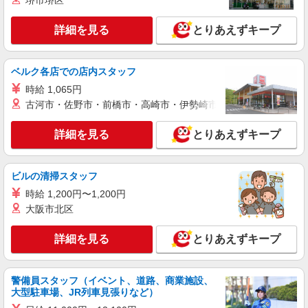
堺市堺区
詳細を見る
キープ
詳細を見る
とりあえずキープ
派遣社員
株式会社kotrio /●SW-H1-2099265
赤羽駅★病院でお掃除/食事の配膳など♪★激募
ベルク各店での店内スタッフ
★
時給 1,065円
時給1650円〜2312円 ＜日払い有/週払い有/交
古河市・佐野市・前橋市・高崎市・伊勢崎市・太田市・館林市・
通費全支給(ガソリン代含む)＞
北区内【赤羽駅近く】
詳細を見る
とりあえずキープ
詳細を見る
キープ
ビルの清掃スタッフ
派遣社員
時給 1,200円〜1,200円
株式会社kotrio /●SW-H1-2023938
大阪市北区
≪東十条駅≫未経験・無資格から看護助手へ挑
戦！シフト相談OK♪
詳細を見る
とりあえずキープ
時給1650円〜2312円 ＜日払い有/週払い有/交
通費全支給(ガソリン代含む)＞
東京都北区
警備員スタッフ（イベント、道路、商業施設、
大型駐車場、JR列車見張りなど）