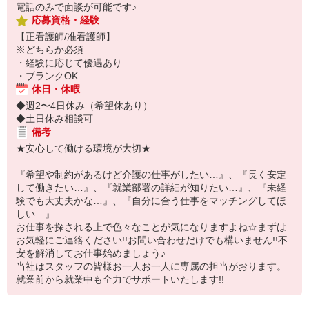
電話のみで面談が可能です♪
応募資格・経験
【正看護師/准看護師】
※どちらか必須
・経験に応じて優遇あり
・ブランクOK
休日・休暇
◆週2〜4日休み（希望休あり）
◆土日休み相談可
備考
★安心して働ける環境が大切★
『希望や制約があるけど介護の仕事がしたい…』、『長く安定
して働きたい…』、『就業部署の詳細が知りたい…』、『未経
験でも大丈夫かな…』、『自分に合う仕事をマッチングしてほ
しい…』
お仕事を探される上で色々なことが気になりますよね☆まずは
お気軽にご連絡ください!!お問い合わせだけでも構いません!!不
安を解消してお仕事始めましょう♪
当社はスタッフの皆様お一人お一人に専属の担当がおります。
就業前から就業中も全力でサポートいたします!!