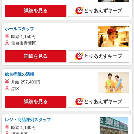
により変動） ・固定残業手当：20,000円（10時
詳細を見る
キープ
間） ※固定残業時間を超過する場合には超過勤務
詳細を見る
とりあえずキープ
手当として別途支給 ・夜勤手当：10,000円/1回
（上記給与とは別に支給） 下記資格をお持ちの方
派遣社員
歓迎 ・認知症介護基礎研修 ・初任者研修 ・実務
株式会社kotrio /●SW-H1-1983850
者研修 ・介護福祉士 など
ホールスタッフ
20代〜50代活躍中！デイサービスの看護師＊
時給 1,150円
残業なし◎日勤のみ
仙台市青葉区
時給2400円〜3000円＜交通費全額支給(ガソリ
ン代含む)/日払い可/週払い可＞
詳細を見る
とりあえずキープ
十条駅付近
詳細を見る
キープ
総合病院の清掃
月給 257,400円
派遣社員
港区
株式会社kotrio /●SW-H1-1983849
20代〜50代活躍中！デイサービスの看護師＊
詳細を見る
とりあえずキープ
残業なし◎日勤のみ
時給2400円〜3000円＜交通費全額支給(ガソリ
ン代含む)/日払い可/週払い可＞
レジ・商品陳列スタッフ
東京都北区
時給 1,180円