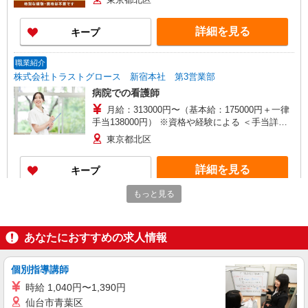
詳細を見る
キープ
職業紹介
株式会社トラストグロース 新宿本社 第3営業部
病院での看護師
月給：313000円〜（基本給：175000円＋一律
手当138000円） ※資格や経験による ＜手当詳細
＞ ＊加給手当：30,000円〜80,000円 ＊夜勤手当：
東京都北区
14,000円/回 （夜勤は月4回程度） ＊皆勤手当：
6,000円 ＊精勤手当：6,000円 ＊資格手当：准看護
詳細を見る
キープ
師20,000円/看護師30,000円 ＊調整手当：20,000
円〜50,000円
もっと見る
職業紹介
株式会社kotrio /●SW-S-2080045
十条駅＊病院の看護助手│残業ほぼなし！経験
あなたにおすすめの求人情報
不問・資格不問◎
【正社員】月給240,000〜400,000円 ・基本
個別指導講師
給：200,000円〜220,000円 ・資格手当：10,000〜
30,000円 ・役職手当：10,000〜70,000円 ・処遇改
時給 1,040円〜1,390円
東京都北区上十条
善手当：20,000〜60,000円（勤続年数、保有資格
仙台市青葉区