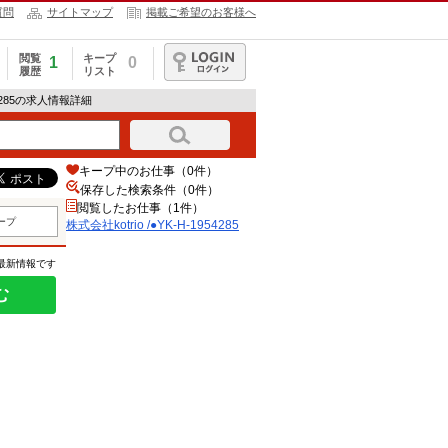
質問
サイトマップ
掲載ご希望のお客様へ
閲覧
キープ
1
0
履歴
リスト
ログイン
954285の求人情報詳細
キープ中のお仕事（0件）
保存した検索条件（
0
件）
閲覧したお仕事（1件）
ープ
株式会社kotrio /●YK-H-1954285
の最新情報です
む