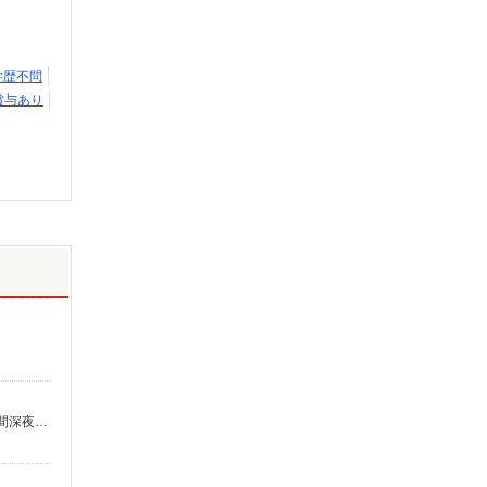
学歴不問
賞与あり
時給1,305円〜1,892円 ★土日祝日は時給100円アップ！ ・特定事業所加算手当:60円/時間 ・身体介護手当:500円/時間 ・早朝夜間深夜手当:300円/時間 （18:00〜翌07:59の時間帯） ・ICT手当:2,000円/月 ・深夜割増は別途支給 ・ケア→ケアの移動時間も賃金（時給）を支給 ※給与幅は資格・経験等による