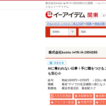
株式会社kotrio /●YK-H-1954285の介護職
とならイーアイデム
エ
関東
アルバイト・バイト・求人TOP
>
関東
>
神奈川県
勤務地
職種
株式会社kotrio /●YK-H-1954285
派遣社員
AIに奪われない仕事！手に職をつける
も安心☆
給与
時給1600円〜2250円 ＜日払い
職種
菊名*デイでの生活補助☆新たなス
勤務地
横浜市港北区 菊名駅スグ
入社日応相談
未経験歓迎
経験
フリーター歓迎
学歴不問
ブラ