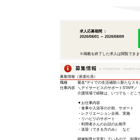
求人応募期間 ：
2026/08/01 ～ 2026/08/09
※掲載を終了した求人は閲覧できま
募集情報（派遣社員）
職種
菊名*デイでの生活補助☆新たなスキ
仕事内容
＼デイサービスのサポートSTAFF／
介護現場で経験は、いつでも・どこ
▼お仕事内容
・食事や入浴等の介助、サポート
・レクリエーション企画、実施
・リハビリのサポート
・利用者さんのお話のお相手
・送迎（できる方のみ） など
研修制度が充実しているので、知識