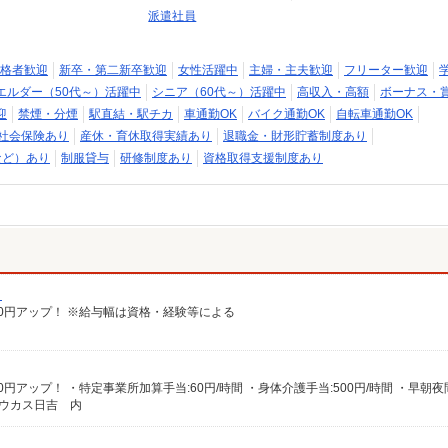
派遣社員
格者歓迎
新卒・第二新卒歓迎
女性活躍中
主婦・主夫歓迎
フリーター歓迎
エルダー（50代～）活躍中
シニア（60代～）活躍中
高収入・高額
ボーナス・
迎
禁煙・分煙
駅直結・駅チカ
車通勤OK
バイク通勤OK
自転車通勤OK
社会保険あり
産休・育休取得実績あり
退職金・財形貯蓄制度あり
など）あり
制服貸与
研修制度あり
資格取得支援制度あり
）
給100円アップ！ ※給与幅は資格・経験等による
オウカス日吉 内