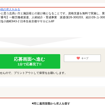
の他の求人をみる
いと思う志高い方と施設様との架け橋となることです。資格支援を無料で実施し、業
一般労働者派遣、人材紹介・育成事業 派遣/派26-300203、紹介/26-ユ-300
小路町843-2 日本生命京都ヤサカビル8F
応募画面へ進む
キープ
1分で応募完了!!
せんので、プリントアウトして保管をお願いします。
同じ雇用形態から求人を探す