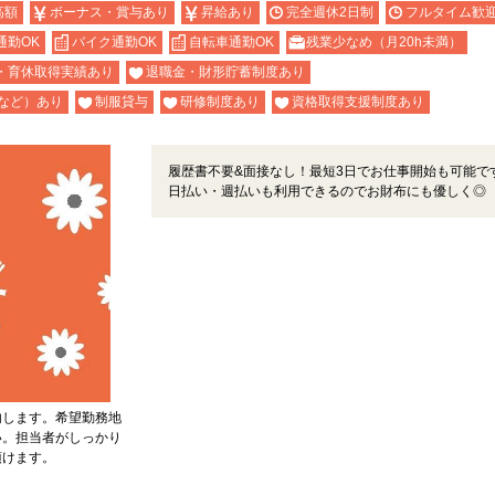
高額
ボーナス・賞与あり
昇給あり
完全週休2日制
フルタイム歓
通勤OK
バイク通勤OK
自転車通勤OK
残業少なめ（月20h未満）
・育休取得実績あり
退職金・財形貯蓄制度あり
など）あり
制服貸与
研修制度あり
資格取得支援制度あり
履歴書不要&面接なし！最短3日でお仕事開始も可能で
日払い・週払いも利用できるのでお財布にも優しく◎
内します。希望勤務地
い。担当者がしっかり
頂けます。