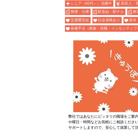
シニア（60代～）活躍中
高収入・
禁煙・分煙
駅直結・駅チカ
車
交通費支給
社会保険あり
産休
各種手当（家族・役職・インセンティブ
弊社ではあなたにピッタリの職場をご案
や曜日・時間などお気軽にご相談くださ
サポートしますので、安心して就業して