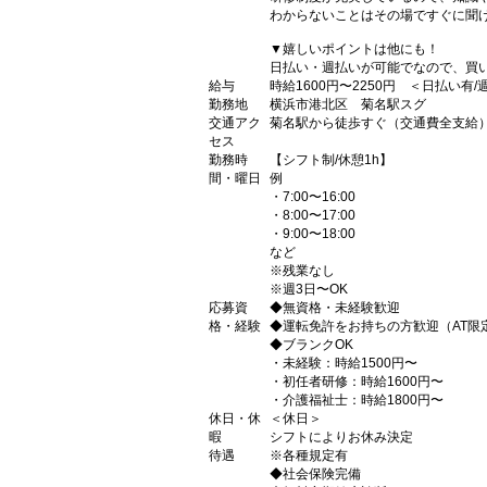
わからないことはその場ですぐに聞け
▼嬉しいポイントは他にも！
日払い・週払いが可能でなので、買
給与
時給1600円〜2250円 ＜日払い有
勤務地
横浜市港北区 菊名駅スグ
交通アク
菊名駅から徒歩すぐ（交通費全支給
セス
勤務時
【シフト制/休憩1h】
間・曜日
例
・7:00〜16:00
・8:00〜17:00
・9:00〜18:00
など
※残業なし
※週3日〜OK
応募資
◆無資格・未経験歓迎
格・経験
◆運転免許をお持ちの方歓迎（AT限
◆ブランクOK
・未経験：時給1500円〜
・初任者研修：時給1600円〜
・介護福祉士：時給1800円〜
休日・休
＜休日＞
暇
シフトによりお休み決定
待遇
※各種規定有
◆社会保険完備