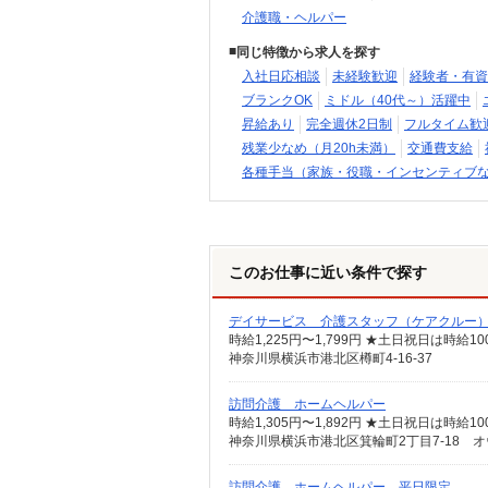
介護職・ヘルパー
同じ特徴から求人を探す
入社日応相談
未経験歓迎
経験者・有資
ブランクOK
ミドル（40代～）活躍中
昇給あり
完全週休2日制
フルタイム歓
残業少なめ（月20h未満）
交通費支給
各種手当（家族・役職・インセンティブ
このお仕事に近い条件で探す
デイサービス 介護スタッフ（ケアクルー
時給1,225円〜1,799円 ★土日祝日は時
神奈川県横浜市港北区樽町4-16-37
訪問介護 ホームヘルパー
神奈川県横浜市港北区箕輪町2丁目7-18 
訪問介護 ホームヘルパー 平日限定