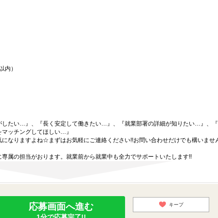
間以内）
がしたい…』、『長く安定して働きたい…』、『就業部署の詳細が知りたい…』、『
をマッチングしてほしい…』
になりますよね☆まずはお気軽にご連絡ください!!お問い合わせだけでも構いません
専属の担当がおります。就業前から就業中も全力でサポートいたします!!
応募画面へ進む
キープ
1分で応募完了!!