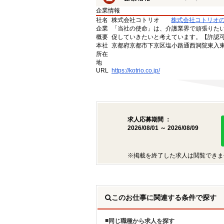
企業情報
社名
株式会社コトリオ
株式会社コトリオ
企業
「当社の使命」は、介護業界で頑張りた
概要
促していきたいと考えています。【許認可番号】
本社
京都府京都市下京区塩小路通西洞院東入東塩
所在
地
URL
https://kotrio.co.jp/
求人応募期間 ：
2026/08/01 ～ 2026/08/09
※掲載を終了した求人は閲覧できま
このお仕事に関連する条件で探す
同じ職種から求人を探す