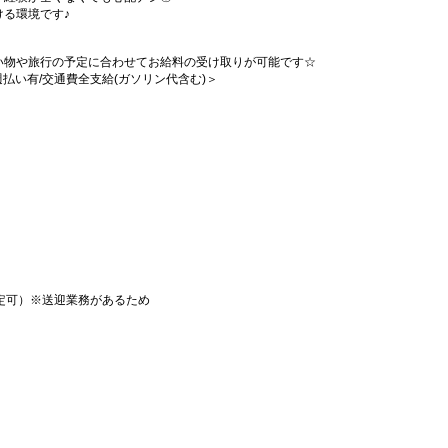
る環境です♪
い物や旅行の予定に合わせてお給料の受け取りが可能です☆
/週払い有/交通費全支給(ガソリン代含む)＞
）
定可）※送迎業務があるため