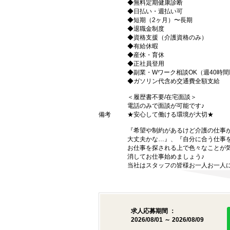
◆無料定期健康診断
◆日払い・週払い可
◆短期（2ヶ月）〜長期
◆退職金制度
◆資格支援（介護資格のみ）
◆有給休暇
◆産休・育休
◆正社員登用
◆副業・Wワーク相談OK（週40時
◆ガソリン代含め交通費全額支給
＜履歴書不要/在宅面談＞
電話のみで面談が可能です♪
備考
★安心して働ける環境が大切★
『希望や制約があるけど介護の仕事
大丈夫かな…』、『自分に合う仕事
お仕事を探される上で色々なことが気
消してお仕事始めましょう♪
当社はスタッフの皆様お一人お一人に
求人応募期間 ：
2026/08/01 ～ 2026/08/09