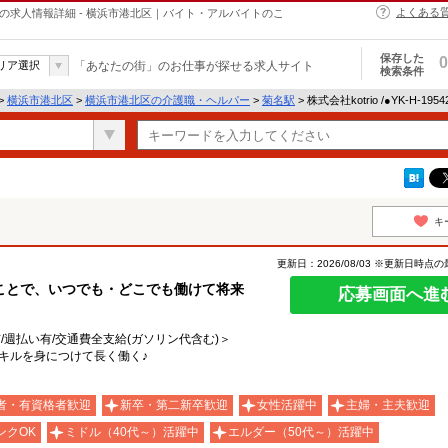
よくある
・ヘルパーの求人情報詳細 - 横浜市港北区｜バイト・アルバイトのこ
保存した
0
リア選択
「あなたの街」のお仕事が探せる求人サイト
検索条件
>
横浜市港北区
>
横浜市港北区の介護職・ヘルパー
>
菊名駅
> 株式会社kotrio /●YK-H-1
キ
更新日：2026/08/03 ※更新日時点
ことで、いつでも・どこでも働けて将来
応募画面へ進
有/週払い有/交通費全支給(ガソリン代含む)＞
キルを身につけて長く働く♪
者・有資格者歓迎
新卒・第二新卒歓迎
女性活躍中
主婦・主夫歓迎
ンクOK
ミドル（40代～）活躍中
エルダー（50代～）活躍中