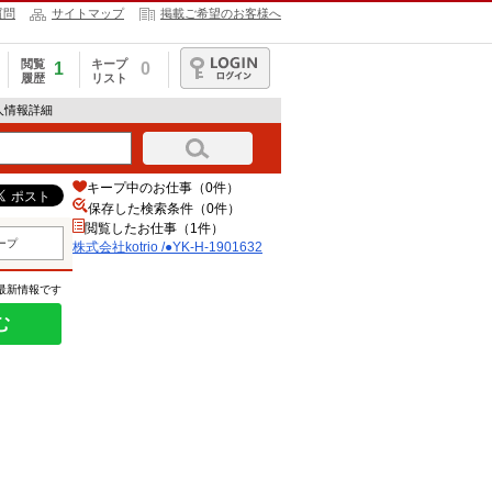
質問
サイトマップ
掲載ご希望のお客様へ
閲覧
キープ
1
0
履歴
リスト
ログイン
の求人情報詳細
キープ中のお仕事（0件）
保存した検索条件（
0
件）
閲覧したお仕事（1件）
ープ
株式会社kotrio /●YK-H-1901632
の最新情報です
む