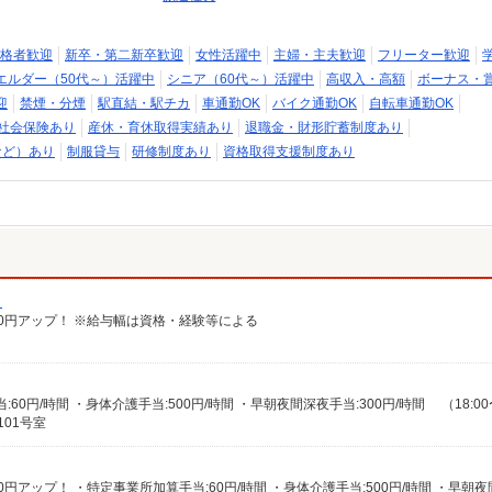
格者歓迎
新卒・第二新卒歓迎
女性活躍中
主婦・主夫歓迎
フリーター歓迎
エルダー（50代～）活躍中
シニア（60代～）活躍中
高収入・高額
ボーナス・
迎
禁煙・分煙
駅直結・駅チカ
車通勤OK
バイク通勤OK
自転車通勤OK
社会保険あり
産休・育休取得実績あり
退職金・財形貯蓄制度あり
など）あり
制服貸与
研修制度あり
資格取得支援制度あり
）
給100円アップ！ ※給与幅は資格・経験等による
101号室