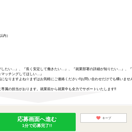
間以内）
がしたい…』、『長く安定して働きたい…』、『就業部署の詳細が知りたい…』、『
をマッチングしてほしい…』
になりますよね☆まずはお気軽にご連絡ください!!お問い合わせだけでも構いません
専属の担当がおります。就業前から就業中も全力でサポートいたします!!
応募画面へ進む
キープ
1分で応募完了!!