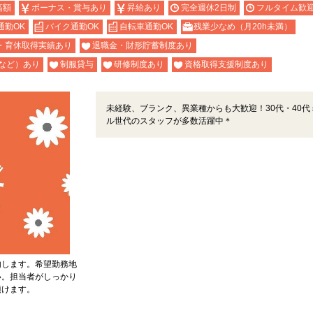
高額
ボーナス・賞与あり
昇給あり
完全週休2日制
フルタイム歓
通勤OK
バイク通勤OK
自転車通勤OK
残業少なめ（月20h未満）
・育休取得実績あり
退職金・財形貯蓄制度あり
など）あり
制服貸与
研修制度あり
資格取得支援制度あり
未経験、ブランク、異業種からも大歓迎！30代・40代
ル世代のスタッフが多数活躍中＊
内します。希望勤務地
い。担当者がしっかり
頂けます。