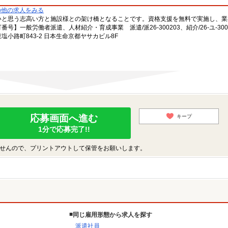
の他の求人をみる
いと思う志高い方と施設様との架け橋となることです。資格支援を無料で実施し、業
一般労働者派遣、人材紹介・育成事業 派遣/派26-300203、紹介/26-ユ-300
小路町843-2 日本生命京都ヤサカビル8F
応募画面へ進む
キープ
1分で応募完了!!
せんので、プリントアウトして保管をお願いします。
同じ雇用形態から求人を探す
派遣社員