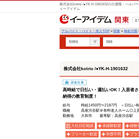
株式会社kotrio /●YK-H-1901632の介護職
イーアイデム
エ
関東
アルバイト・バイト・求人TOP
>
関東
>
神奈川県
勤務地
職種
株式会社kotrio /●YK-H-1901632
派遣社員
高時給で日払い・週払いOK！入居者
納得の教育制度！
給与
時給1450円〜2187円 ＜日払い
職種
高座渋谷駅＠有料老人ホーム◎上
勤務地
大和市 最寄駅：高座渋谷駅
入社日応相談
未経験歓迎
経験
フリーター歓迎
学歴不問
ブラ