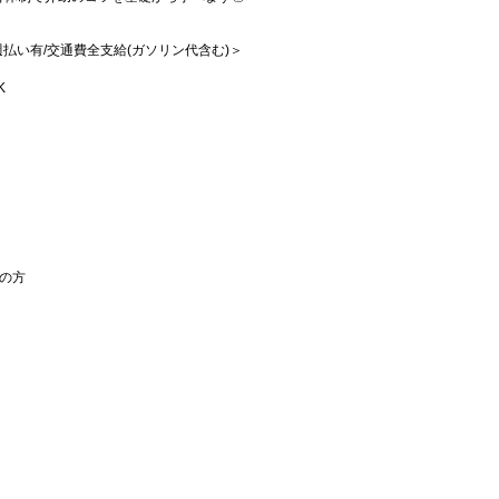
/週払い有/交通費全支給(ガソリン代含む)＞
K
の方