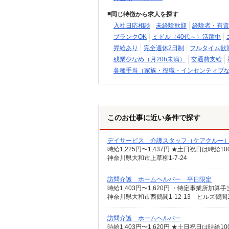
同じ特徴から求人を探す
入社日応相談
未経験歓迎
経験者・有資
ブランクOK
ミドル（40代～）活躍中
昇給あり
完全週休2日制
フルタイム歓
残業少なめ（月20h未満）
交通費支給
各種手当（家族・役職・インセンティブ
このお仕事に近い条件で探す
デイサービス 介護スタッフ（ケアクルー
時給1,225円〜1,437円 ★土日祝日は時
神奈川県大和市上草柳1-7-24
訪問介護 ホームヘルパー 平日限定
神奈川県大和市西鶴間1-12-13 ヒルズ鶴間
訪問介護 ホームヘルパー