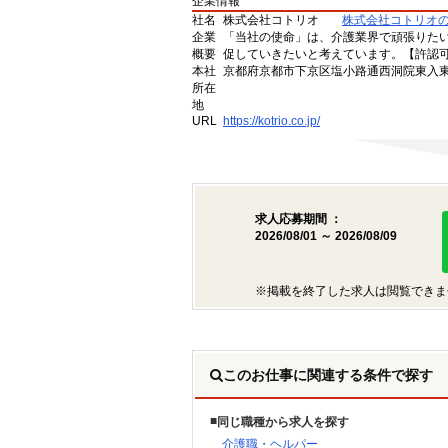
企業情報
社名
株式会社コトリオ
株式会社コトリオ
企業
「当社の使命」は、介護業界で頑張りた
概要
促していきたいと考えています。【許認可番号】
本社
京都府京都市下京区塩小路通西洞院東入東塩
所在
地
URL
https://kotrio.co.jp/
求人応募期間 ：
2026/08/01 ～ 2026/08/09
※掲載を終了した求人は閲覧できま
このお仕事に関連する条件で探す
同じ職種から求人を探す
介護職・ヘルパー