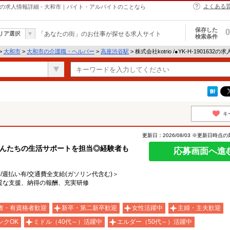
よくある
・ヘルパーの求人情報詳細 - 大和市｜バイト・アルバイトのことなら
保存した
0
リア選択
「あなたの街」のお仕事が探せる求人サイト
検索条件
>
大和市
>
大和市の介護職・ヘルパー
>
高座渋谷駅
> 株式会社kotrio /●YK-H-1901632
キ
更新日：2026/08/03 ※更新日時点
さんたちの生活サポートを担当◎経験者も
応募画面へ進
有/週払い有/交通費全支給(ガソリン代含む)＞
質な支援、納得の報酬、充実研修
者・有資格者歓迎
新卒・第二新卒歓迎
女性活躍中
主婦・主夫歓迎
ンクOK
ミドル（40代～）活躍中
エルダー（50代～）活躍中