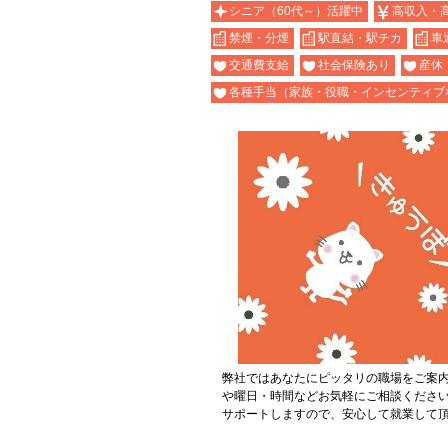
シニア（60代～）活躍中
高収入・
禁煙・分煙
駅直結・駅チカ
車
交通費支給
社会保険あり
産休
各種手当（家族・役職・インセンティブ
弊社ではあなたにピッタリの職場をご案
や曜日・時間などお気軽にご相談くださ
サポートしますので、安心して就業して