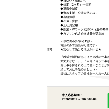
◆日払い・週払い可
◆短期（2ヶ月）〜長期
◆退職金制度
◆資格支援（介護資格のみ）
◆有給休暇
◆産休・育休
◆正社員登用
◆副業・Wワーク相談OK（週40時
◆ガソリン代含め交通費全額支給
＜履歴書不要/在宅面談＞
電話のみで面談が可能です♪
備考
★安心して働ける環境が大切★
『希望や制約があるけど介護の仕事
大丈夫かな…』、『自分に合う仕事
お仕事を探される上で色々なことが気
消してお仕事始めましょう♪
当社はスタッフの皆様お一人お一人に
求人応募期間 ：
2026/08/01 ～ 2026/08/09