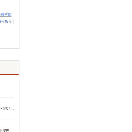
学歴不問
賞与あり
時給1,403円〜1,620円 ・特定事業所加算手当:60円/時間 ・身体介護手当:500円/時間 ・早朝夜間深夜手当:300円/時間 （18:00〜翌07:59の時間帯） ・ICT手当:2,000円/月 ・深夜割増は別途支給 ・ケア→ケアの移動時間も賃金（時給）を支給 ※給与幅は資格・経験等による
時給1,403円〜1,620円 ★土日祝日は時給100円アップ！ ・特定事業所加算手当:60円/時間 ・身体介護手当:500円/時間 ・早朝夜間深夜手当:300円/時間 （18:00〜翌07:59の時間帯） ・ICT手当:2,000円/月 ・深夜割増は別途支給 ・ケア→ケアの移動時間も賃金（時給）を支給 ※給与幅は資格・経験等による