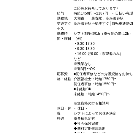
ご応募お待ちしております♪
給与
時給1450円〜2187円 ＜日払い有
勤務地
大和市 最寄駅：高座渋谷駅
交通アク
高座渋谷駅⇒徒歩すぐ│自転車通勤O
セス
勤務時
シフト制/休憩1h（※夜勤の際は2h）
間・曜日
（例）
・8:30-17:30
・9:30-18:30
・16:00-翌9:00（希望者のみ）
など
※残業なし
※週3日〜OK
応募資
■初任者研修などの介護資格をお持ち
格・経験
介護福祉士：時給1750円〜
初任者研修：時給1550円〜
■未経験OK
未経験：時給1450円〜
※無資格の方も相談可
休日・休
＜休日＞
暇
シフトによってお休み決定
待遇
※各種規定有
◆社会保険完備
◆無料定期健康診断