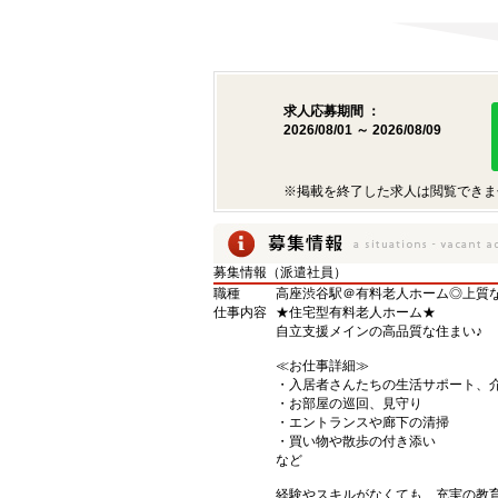
求人応募期間 ：
2026/08/01 ～ 2026/08/09
※掲載を終了した求人は閲覧できま
募集情報（派遣社員）
職種
高座渋谷駅＠有料老人ホーム◎上質
仕事内容
★住宅型有料老人ホーム★
自立支援メインの高品質な住まい♪
≪お仕事詳細≫
・入居者さんたちの生活サポート、
・お部屋の巡回、見守り
・エントランスや廊下の清掃
・買い物や散歩の付き添い
など
経験やスキルがなくても、充実の教