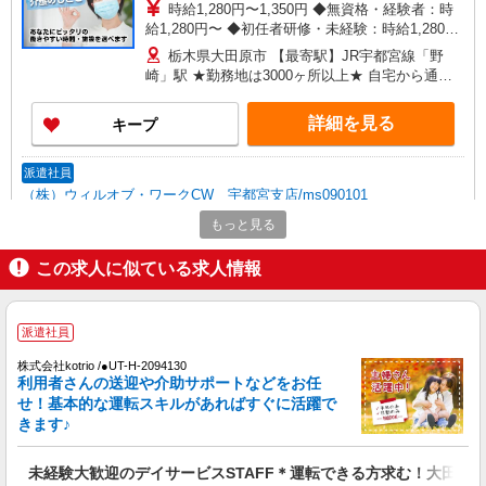
時給1,280円〜1,350円 ◆無資格・経験者：時
給1,280円〜 ◆初任者研修・未経験：時給1,280
円〜 ◆初任者研修・経験者：時給1,300円〜 ◆介
栃木県大田原市 【最寄駅】JR宇都宮線「野
護福祉士：時給1,350円〜 ※経験者は3ヶ月以上 ※
崎」駅 ★勤務地は3000ヶ所以上★ 自宅から通い
給与幅は経験・能力による ★週払いOK（規定あ
やすいエリアなど、お好きな勤務地をお選び下さ
り）
い！！
詳細を見る
キープ
派遣社員
（株）ウィルオブ・ワークCW 宇都宮支店/ms090101
高齢者向け住宅staff
もっと見る
時給1500円 ◆前払い・日払い・週払いOK
この求人に似ている求人情報
栃木県大田原市
詳細を見る
キープ
派遣社員
株式会社kotrio /●UT-H-2094130
派遣社員
利用者さんの送迎や介助サポートなどをお任
株式会社kotrio /●UT-H-1811208
せ！基本的な運転スキルがあればすぐに活躍で
障がい者デイで送迎、見守りなど★大田原市★
きます♪
運転できる方急募
時給1500円〜2125円 ＜日払い有/週払い有/交
未経験大歓迎のデイサービスSTAFF＊運転できる方求む！大田原