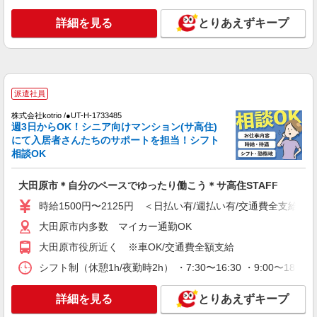
大田原市
詳細を見る
とりあえずキープ
詳細を見る
キープ
派遣社員
株式会社kotrio /●UT-H-2067124
派遣社員
大田原市≫家庭的でこぢんまりしたグルホ＊家
事サポートなど
株式会社kotrio /●UT-H-1733485
週3日からOK！シニア向けマンション(サ高住)
時給1500円〜2125円 ＜日払い有/週払い有/交
にて入居者さんたちのサポートを担当！シフト
通費全支給(ガソリン代含む)＞
相談OK
大田原市内多数 マイカー通勤OK
大田原市＊自分のペースでゆったり働こう＊サ高住STAFF
詳細を見る
キープ
時給1500円〜2125円 ＜日払い有/週払い有/交通費全支給(ガ
大田原市内多数 マイカー通勤OK
派遣社員
株式会社kotrio /●UT-H-1905882
大田原市役所近く ※車OK/交通費全額支給
大田原市▼綺麗なサ高住で生活ケア▼清掃やフ
シフト制（休憩1h/夜勤時2h） ・7:30〜16:30 ・9:00〜18:
ロアの巡回など
時給1500円〜2125円 ＜日払い有/週払い有/交
詳細を見る
とりあえずキープ
通費全支給(ガソリン代含む)＞