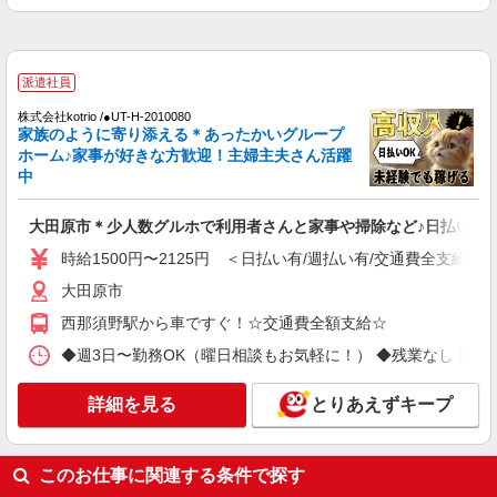
大田原市
詳細を見る
キープ
派遣社員
派遣社員
株式会社kotrio /●UT-H-2010080
株式会社kotrio /●UT-H-2094130
家族のように寄り添える＊あったかいグループ
未経験大歓迎のデイサービスSTAFF＊運転で
ホーム♪家事が好きな方歓迎！主婦主夫さん活躍
きる方求む！大田原市
中
時給1500円〜2125円 ＜日払い有/週払い有/交
通費全支給(ガソリン代含む)＞
大田原市＊少人数グルホで利用者さんと家事や掃除など♪日払いOK
大田原市
時給1500円〜2125円 ＜日払い有/週払い有/交通費全支給(ガ
大田原市
詳細を見る
キープ
西那須野駅から車ですぐ！☆交通費全額支給☆
派遣社員
◆週3日〜勤務OK（曜日相談もお気軽に！） ◆残業なし！日勤のみの勤務も
株式会社kotrio /●UT-H-2068864
大田原市の小さいデイサービス★残業なし♪日
詳細を見る
とりあえずキープ
勤のみ◎夜はおうち時間
時給1500円〜2125円 ＜日払い有/週払い有/交
通費全支給(ガソリン代含む)＞
このお仕事に関連する条件で探す
大田原市 大田原市役所そば