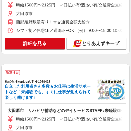
通費全支給(ガソリン代含む)＞
時給1500円〜2125円 ＜日払い有/週払い有/交通費全支給(ガ
大田原市
大田原市
詳細を見る
キープ
西那須野駅最寄り！☆交通費全額支給☆
シフト制／休憩1h／週3日〜OK （例） 9:00〜18:00 10:00〜1
派遣社員
株式会社kotrio /●UT-H-2068740
詳細を見る
とりあえずキープ
＼収入アップを全面サポート／小規模デイ
STAFF｜資格支援制度あり
時給1500円〜2125円 ＜日払い有/週払い有/交
通費全支給(ガソリン代含む)＞
大田原市 大田原市役所そば
派遣社員
株式会社kotrio /●UT-H-1959413
詳細を見る
キープ
自立した利用者さん多数★お仕事は生活サポー
トなど！未経験でも、すぐに仕事が覚えられて
楽しく働けます♪
派遣社員
株式会社kotrio /●UT-H-2005855
大田原市｜リハビリ補助などのデイサービスSTAFF♪未経験OK
大田原市★シフト柔軟で長く働きやすいシニア
向けマンション
時給1500円〜2125円 ＜日払い有/週払い有/交通費全支給(ガ
時給1500円〜2125円 ＜日払い有/週払い有/交
大田原市
通費全支給(ガソリン代含む)＞