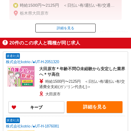
時給1500円〜2125円 ＜日払い有/週払い有/交通費
全支給(ガソリン代含む)＞
栃木県大田原市
詳細を見る
ID：AE0527650794
20
件のこの求人と職種が同じ求人
掲載期間終了
派遣社員
株式会社kotrio /●UT-H-2051320
大田原市＊年齢不問◎未経験から安定した業界
へ＊サ高住
時給1500円〜2125円 ＜日払い有/週払い有/交
通費全支給(ガソリン代含む)＞
大田原市
詳細を見る
キープ
派遣社員
株式会社kotrio /●UT-H-1876081