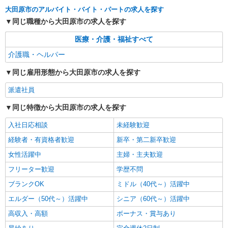
大田原市のアルバイト・バイト・パートの求人を探す
詳細を見る
キープ
同じ職種から大田原市の求人を探す
医療・介護・福祉すべて
派遣社員
株式会社kotrio /●UT-H-2010080
介護職・ヘルパー
大田原市＊少人数グルホで利用者さんと家事や
同じ雇用形態から大田原市の求人を探す
掃除など♪日払いOK
時給1500円〜2125円 ＜日払い有/週払い有/交
派遣社員
通費全支給(ガソリン代含む)＞
同じ特徴から大田原市の求人を探す
大田原市
入社日応相談
未経験歓迎
詳細を見る
キープ
経験者・有資格者歓迎
新卒・第二新卒歓迎
女性活躍中
主婦・主夫歓迎
派遣社員
株式会社kotrio /●UT-H-1732749
フリーター歓迎
学歴不問
サ高住職員＊残業しているようじゃダメか、定
ブランクOK
ミドル（40代～）活躍中
時でね、帰らないと
エルダー（50代～）活躍中
シニア（60代～）活躍中
時給1500円〜2125円 ＜日払い有/週払い有/交
通費全支給(ガソリン代含む)＞
高収入・高額
ボーナス・賞与あり
大田原市内多数 マイカー通勤OK