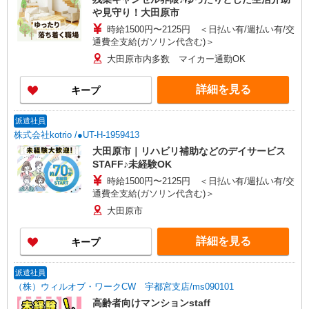
や見守り！大田原市
時給1500円〜2125円 ＜日払い有/週払い有/交
通費全支給(ガソリン代含む)＞
大田原市内多数 マイカー通勤OK
詳細を見る
キープ
派遣社員
株式会社kotrio /●UT-H-1959413
大田原市｜リハビリ補助などのデイサービス
STAFF♪未経験OK
時給1500円〜2125円 ＜日払い有/週払い有/交
通費全支給(ガソリン代含む)＞
大田原市
詳細を見る
キープ
派遣社員
（株）ウィルオブ・ワークCW 宇都宮支店/ms090101
高齢者向けマンションstaff