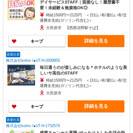
デイサービスSTAFF｜面接なし！履歴書不
要！未経験＆無資格OK◎
時給1500円〜2125円 ＜日払い有/週払い有/交
通費全支給(ガソリン代含む)＞
大田原市 【西那須野駅そば】
詳細を見る
キープ
派遣社員
株式会社kotrio /●UT-H-2009855
毎日通うのが楽しみになる＊ホテルのような美
しいサ高住のSTAFF
時給1500円〜2125円 ＜日払い有/週払い有/交
通費全支給(ガソリン代含む)＞
大田原市
詳細を見る
キープ
派遣社員
株式会社kotrio /●UT-H-1732576
残業キャンセル界隈♪ゆったりとした生活介助