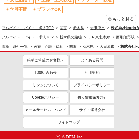
退職金・財形貯蓄制度あり
各種手当（家族・役職・インセン
ティブなど）あり
学歴不問
ブランクOK
制服貸与
研修制度あり
もっと見る
資格取得支援制度あり
アルバイト・バイト・求人TOP
関東
栃木県
大田原市
株式会社kotrio 
同じ職種から求人を探す
アルバイト・バイト・求人TOP
栃木県の路線
ＪＲ東北本線
西那須野駅
職種・条件一覧
医療・介護・福祉
関東
栃木県
大田原市
株式会社kot
医療・介護・福祉
介護職・ヘルパー
掲載ご希望のお客様へ
よくある質問
同じ特徴から求人を探す
お問い合わせ
利用規約
未経験歓迎
ミドル（40代～）活躍中
リンクについて
プライバシーポリシー
ボーナス・賞与あり
車通勤OK
交通費支給
社会保険あり
Cookieポリシー
個人情報保護方針
産休・育休取得実績あり
メールサービスについて
サイト運営会社
サイトマップ
(c) AIDEM Inc.