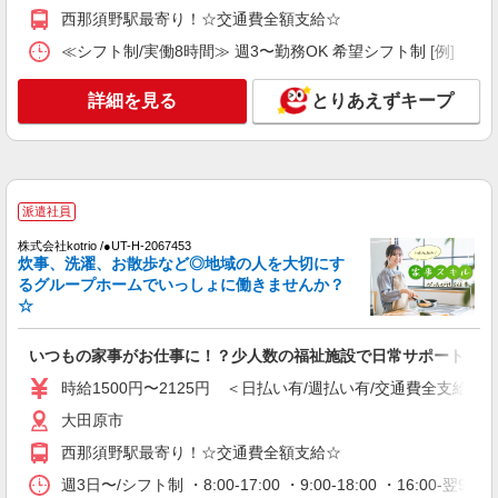
西那須野駅最寄り！☆交通費全額支給☆
大田原市
≪シフト制/実働8時間≫ 週3〜勤務OK 希望シフト制 [例] ・7:30〜1
詳細を見る
キープ
詳細を見る
とりあえずキープ
派遣社員
株式会社kotrio /●UT-H-2093971
＼健康的に働こう／利用者さんと一緒に体操や
リハビリサポート等
派遣社員
時給1500円〜2125円 ＜日払い有/週払い有/交
通費全支給(ガソリン代含む)＞
株式会社kotrio /●UT-H-2067453
炊事、洗濯、お散歩など◎地域の人を大切にす
大田原市
るグループホームでいっしょに働きませんか？
☆
詳細を見る
キープ
いつもの家事がお仕事に！？少人数の福祉施設で日常サポート！
派遣社員
株式会社kotrio /●UT-H-2067383
時給1500円〜2125円 ＜日払い有/週払い有/交通費全支給(ガ
大田原市/未経験OK★誰かの支えになれる人
大田原市
に！グルホの世話人♪
西那須野駅最寄り！☆交通費全額支給☆
時給1500円〜2125円 ＜日払い有/週払い有/交
通費全支給(ガソリン代含む)＞
週3日〜/シフト制 ・8:00-17:00 ・9:00-18:00 ・16:0