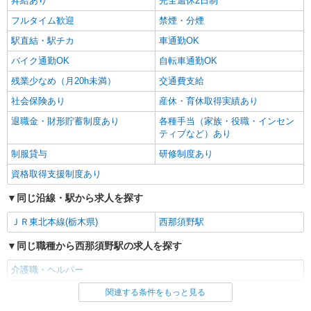
昇給あり
完全週休2日制
フルタイム歓迎
禁煙・分煙
詳細を見る
キープ
駅直結・駅チカ
車通勤OK
バイク通勤OK
自転車通勤OK
残業少なめ（月20h未満）
交通費支給
社会保険あり
産休・育休取得実績あり
退職金・財形貯蓄制度あり
各種手当（家族・役職・インセン
ティブなど）あり
制服貸与
研修制度あり
資格取得支援制度あり
同じ沿線・駅から求人を探す
ＪＲ東北本線(栃木県)
西那須野駅
同じ職種から西那須野駅の求人を探す
介護職・ヘルパー
関連する条件をもっと見る
同じ雇用形態から西那須野駅の求人を探す