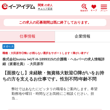
関東
の求人
▼エリア変更
この求人の応募期間は既に終了しております。
仕事情報
企業情報
派遣社員
職種：大田原市◎悔いが残らない選択をサポートします！障がい者デイ
株式会社kotrio /●UT-H-1899315の介護職・ヘルパーの求人情報詳
細（派遣社員） - 大田原市
【面接なし】未経験・無資格大歓迎◎障がいをお持
ちの方を支えるお仕事です。性別不問/年齢不問
弊社ではあなたにピッタリの職場をご案内します。希望
勤務地や曜日・時間などお気軽にご相談ください。担
当...