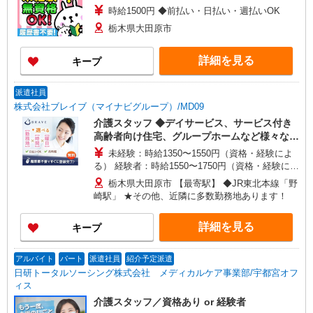
時給1500円 ◆前払い・日払い・週払いOK
栃木県大田原市
詳細を見る
キープ
派遣社員
株式会社ブレイブ（マイナビグループ）/MD09
介護スタッフ ◆デイサービス、サービス付き
高齢者向け住宅、グループホームなど様々な勤
務先から選べます。
未経験：時給1350〜1550円（資格・経験によ
る） 経験者：時給1550〜1750円（資格・経験によ
る） ◎月収例 時給1750円×1日8時間×22日（週5
栃木県大田原市 【最寄駅】 ◆JR東北本線「野
日）＝30万8000円 ◆昇給あり ◆支払い方法 ※日
崎駅」 ★その他、近隣に多数勤務地あります！
払い/週払い/月払い対応も可能です。詳しくは面談
時にご相談ください。 ◆交通費：別途全額支給 ※
詳細を見る
キープ
当社規定あり
アルバイト
パート
派遣社員
紹介予定派遣
日研トータルソーシング株式会社 メディカルケア事業部/宇都宮オフ
ィス
介護スタッフ／資格あり or 経験者