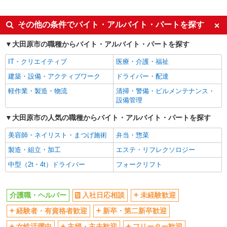
派遣社員
同じ特徴から西那須野駅の求人を探す
その他の条件でバイト・アルバイト・パートを探す
入社日応相談
未経験歓迎
大田原市の職種からバイト・アルバイト・パートを探す
経験者・有資格者歓迎
新卒・第二新卒歓迎
IT・クリエイティブ
医療・介護・福祉
女性活躍中
主婦・主夫歓迎
建築・設備・アクティブワーク
ドライバー・配達
フリーター歓迎
学歴不問
軽作業・製造・物流
清掃・警備・ビルメンテナンス・
ブランクOK
ミドル（40代～）活躍中
設備管理
エルダー（50代～）活躍中
シニア（60代～）活躍中
大田原市の人気の職種からバイト・アルバイト・パートを探す
高収入・高額
ボーナス・賞与あり
美容師・ネイリスト・まつげ施術
弁当・惣菜
昇給あり
完全週休2日制
製造・組立・加工
エステ・リフレクソロジー
フルタイム歓迎
禁煙・分煙
中型（2t・4t）ドライバー
フォークリフト
駅直結・駅チカ
車通勤OK
バイク通勤OK
自転車通勤OK
介護職・ヘルパー
入社日応相談
未経験歓迎
残業少なめ（月20h未満）
交通費支給
経験者・有資格者歓迎
新卒・第二新卒歓迎
社会保険あり
産休・育休取得実績あり
女性活躍中
主婦・主夫歓迎
フリーター歓迎