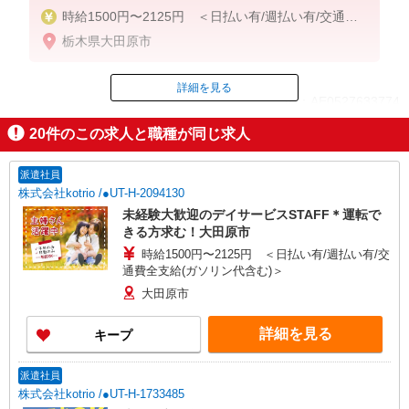
時給1500円〜2125円 ＜日払い有/週払い有/交通費
全支給(ガソリン代含む)＞
栃木県大田原市
詳細を見る
ID：AE0527633774
20
件のこの求人と職種が同じ求人
掲載期間終了
派遣社員
株式会社kotrio /●UT-H-2094130
未経験大歓迎のデイサービスSTAFF＊運転で
きる方求む！大田原市
時給1500円〜2125円 ＜日払い有/週払い有/交
通費全支給(ガソリン代含む)＞
大田原市
詳細を見る
キープ
派遣社員
株式会社kotrio /●UT-H-1733485