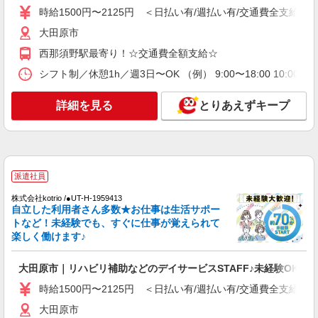
<大田原市>高時給&シフト柔軟でいいとこ取り
時給1500円〜2125円 ＜日払い有/週払い有/交通費全支給(ガ
♪サ高住の補助STAFF
大田原市
時給1500円〜2125円 ＜日払い有/週払い有/交
通費全支給(ガソリン代含む)＞
西那須野駅最寄り！☆交通費全額支給☆
大田原市
シフト制／休憩1h／週3日〜OK （例） 9:00〜18:00 10:00〜1
詳細を見る
キープ
詳細を見る
とりあえずキープ
派遣社員
株式会社kotrio /●UT-H-2028496
≪大田原市≫日勤のみ＆残業ナシ！お迎えに間
に合うデイサービス
派遣社員
時給1500円〜2125円 ＜日払い有/週払い有/交
株式会社kotrio /●UT-H-1959413
通費全支給(ガソリン代含む)＞
自立した利用者さん多数★お仕事は生活サポー
トなど！未経験でも、すぐに仕事が覚えられて
大田原市
楽しく働けます♪
詳細を見る
キープ
大田原市｜リハビリ補助などのデイサービスSTAFF♪未経験OK
派遣社員
時給1500円〜2125円 ＜日払い有/週払い有/交通費全支給(ガ
（株）ウィルオブ・ワークCW 宇都宮支店/ms090101
大田原市