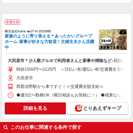
大田原市
詳細を見る
キープ
派遣社員
株式会社kotrio /●UT-H-2010080
派遣社員
家族のように寄り添える＊あったかいグループ
株式会社kotrio /●UT-H-1816013
ホーム♪家事が好きな方歓迎！主婦主夫さん活躍
[ 綺麗 ]高級シニアマンションで生活ケア/見守
中
りなど/大田原市
時給1500円〜2125円 ＜日払い有/週払い有/交
大田原市＊少人数グルホで利用者さんと家事や掃除など♪日払いOK
通費全支給(ガソリン代含む)＞
時給1500円〜2125円 ＜日払い有/週払い有/交通費全支給(ガ
大田原市 大田原市役所そば
大田原市
詳細を見る
キープ
西那須野駅から車ですぐ！☆交通費全額支給☆
◆週3日〜勤務OK（曜日相談もお気軽に！） ◆残業なし！日勤のみの勤務も
派遣社員
株式会社ブレイブ（マイナビグループ）/MD09
詳細を見る
とりあえずキープ
介護スタッフ ◆デイサービス、サービス付き
高齢者向け住宅、グループホームなど様々な勤
務先から選べます。
未経験：時給1350〜1550円（資格・経験によ
このお仕事に関連する条件で探す
る） 経験者：時給1550〜1750円（資格・経験によ