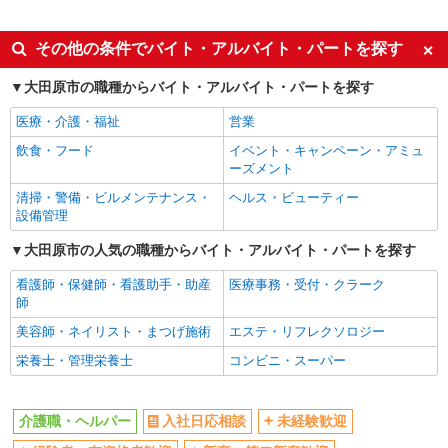
派遣社員
同じ特徴から西那須野駅の求人を探す
その他の条件でバイト・アルバイト・パートを探す
入社日応相談
未経験歓迎
大田原市の職種からバイト・アルバイト・パートを探す
経験者・有資格者歓迎
新卒・第二新卒歓迎
医療・介護・福祉
営業
女性活躍中
主婦・主夫歓迎
飲食・フード
イベント・キャンペーン・アミュ
フリーター歓迎
学歴不問
ーズメント
ブランクOK
ミドル（40代～）活躍中
清掃・警備・ビルメンテナンス・
ヘルス・ビューティー
設備管理
エルダー（50代～）活躍中
シニア（60代～）活躍中
大田原市の人気の職種からバイト・アルバイト・パートを探す
高収入・高額
ボーナス・賞与あり
昇給あり
完全週休2日制
看護師・保健師・看護助手・助産
医療事務・受付・クラーク
師
フルタイム歓迎
禁煙・分煙
美容師・ネイリスト・まつげ施術
エステ・リフレクソロジー
駅直結・駅チカ
車通勤OK
栄養士・管理栄養士
コンビニ・スーパー
バイク通勤OK
自転車通勤OK
残業少なめ（月20h未満）
交通費支給
介護職・ヘルパー
入社日応相談
未経験歓迎
社会保険あり
産休・育休取得実績あり