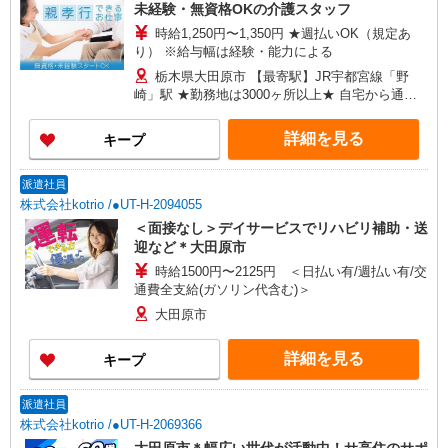
未経験・無資格OKの介護スタッフ
時給1,250円〜1,350円 ★週払いOK（規定あ
り） ※給与幅は経験・能力による
栃木県大田原市 【最寄駅】JR宇都宮線「野
崎」駅 ★勤務地は3000ヶ所以上★ 自宅から通い
やすいエリアなど、お好きな勤務地をお選び下さ
い！！
詳細を見る
キープ
派遣社員
株式会社kotrio /●UT-H-2094055
＜面接なし＞デイサービスでリハビリ補助・送
迎など＊大田原市
時給1500円〜2125円 ＜日払い有/週払い有/交
通費全支給(ガソリン代含む)＞
大田原市
詳細を見る
キープ
派遣社員
株式会社kotrio /●UT-H-2069366