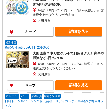
STAFF♪未経験OK
時給1500円〜2125円 ＜日払い有/週払い有/交
通費全支給(ガソリン代含む)＞
大田原市
詳細を見る
キープ
派遣社員
株式会社kotrio /●UT-H-2010080
大田原市＊少人数グルホで利用者さんと家事や
掃除など♪日払いOK
時給1500円〜2125円 ＜日払い有/週払い有/交
通費全支給(ガソリン代含む)＞
大田原市
詳細を見る
キープ
アルバイト
パート
派遣社員
紹介予定派遣
日研トータルソーシング株式会社 メディカルケア事業部/宇都宮オフ
ィス