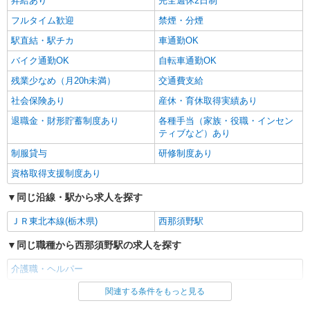
昇給あり
完全週休2日制
大田原市
フルタイム歓迎
禁煙・分煙
駅直結・駅チカ
車通勤OK
詳細を見る
キープ
バイク通勤OK
自転車通勤OK
残業少なめ（月20h未満）
交通費支給
社会保険あり
産休・育休取得実績あり
退職金・財形貯蓄制度あり
各種手当（家族・役職・インセン
ティブなど）あり
制服貸与
研修制度あり
資格取得支援制度あり
同じ沿線・駅から求人を探す
ＪＲ東北本線(栃木県)
西那須野駅
同じ職種から西那須野駅の求人を探す
介護職・ヘルパー
関連する条件をもっと見る
同じ雇用形態から西那須野駅の求人を探す