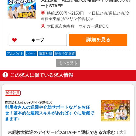
大田原市＊幅広い世代が活動中！サ高住のサポ
ートSTAFF
時給1500円〜2150円 ＜日払い有/週払い有/交
通費全支給(ガソリン代含む)＞
大田原市内多数 マイカー通勤OK
詳細を見る
キープ
アルバイト
パート
派遣社員
紹介予定派遣
日研トータルソーシング株式会社 メディカルケア事業部/宇都宮オフ
もっと見る
ィス
介護スタッフ／資格あり or 経験者
この求人に似ている求人情報
時給1,280円〜1,350円 ◆無資格・経験者：時
給1,280円〜 ◆初任者研修・未経験：時給1,280
円〜 ◆初任者研修・経験者：時給1,300円〜 ◆介
栃木県大田原市 【最寄駅】JR宇都宮線「野
派遣社員
護福祉士：時給1,350円〜 ※経験者は3ヶ月以上 ※
崎」駅 ★勤務地は3000ヶ所以上★ 自宅から通い
給与幅は経験・能力による ★週払いOK（規定あ
株式会社kotrio /●UT-H-2094130
やすいエリアなど、お好きな勤務地をお選び下さ
利用者さんの送迎や介助サポートなどをお任
り）
い！！
詳細を見る
キープ
せ！基本的な運転スキルがあればすぐに活躍で
きます♪
派遣社員
株式会社kotrio /●UT-H-1981042
未経験大歓迎のデイサービスSTAFF＊運転できる方求む！大田原