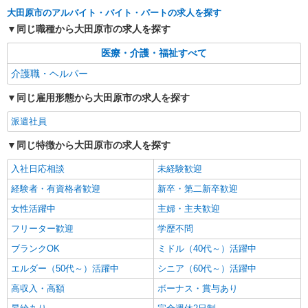
る） ◎月収例 時給1750円×1日8時間×22日（週5
栃木県大田原市 【最寄駅】 ◆JR東北本線「野
大田原市のアルバイト・バイト・パートの求人を探す
日）＝30万8000円 ◆昇給あり ◆支払い方法 ※日
崎駅」 ★その他、近隣に多数勤務地あります！
払い/週払い/月払い対応も可能です。詳しくは面談
同じ職種から大田原市の求人を探す
時にご相談ください。 ◆交通費：別途全額支給 ※
詳細を見る
キープ
当社規定あり
医療・介護・福祉すべて
介護職・ヘルパー
派遣社員
株式会社kotrio /●UT-H-1811208
同じ雇用形態から大田原市の求人を探す
障がい者デイで送迎、見守りなど★大田原市★
派遣社員
運転できる方急募
時給1500円〜2125円 ＜日払い有/週払い有/交
同じ特徴から大田原市の求人を探す
通費全支給(ガソリン代含む)＞
入社日応相談
未経験歓迎
大田原市
経験者・有資格者歓迎
新卒・第二新卒歓迎
詳細を見る
キープ
女性活躍中
主婦・主夫歓迎
フリーター歓迎
学歴不問
派遣社員
株式会社kotrio /●UT-H-2099818
ブランクOK
ミドル（40代～）活躍中
介護は人生のサポーター。サ高住STAFF募
エルダー（50代～）活躍中
シニア（60代～）活躍中
集。日払いOK！
高収入・高額
ボーナス・賞与あり
時給1500円〜2150円 ＜日払い有/週払い有/交
通費全支給(ガソリン代含む)＞