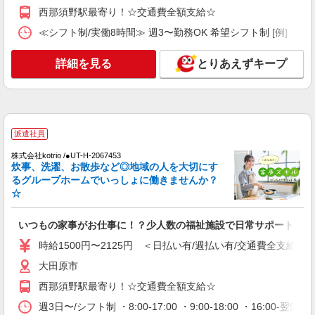
高齢者向けマンションstaff
西那須野駅最寄り！☆交通費全額支給☆
時給1500円 ◆前払い・日払い・週払いOK
≪シフト制/実働8時間≫ 週3〜勤務OK 希望シフト制 [例] ・7:30〜1
栃木県大田原市
詳細を見る
とりあえずキープ
詳細を見る
キープ
派遣社員
（株）ウィルオブ・ワークCW 宇都宮支店/ms090101
介護スタッフ
派遣社員
時給1400円 ◆前払い・日払い・週払いOK
株式会社kotrio /●UT-H-2067453
栃木県大田原市
炊事、洗濯、お散歩など◎地域の人を大切にす
るグループホームでいっしょに働きませんか？
☆
詳細を見る
キープ
いつもの家事がお仕事に！？少人数の福祉施設で日常サポート！
派遣社員
株式会社kotrio /●UT-H-2093971
時給1500円〜2125円 ＜日払い有/週払い有/交通費全支給(ガ
＼健康的に働こう／利用者さんと一緒に体操や
大田原市
リハビリサポート等
西那須野駅最寄り！☆交通費全額支給☆
時給1500円〜2125円 ＜日払い有/週払い有/交
通費全支給(ガソリン代含む)＞
週3日〜/シフト制 ・8:00-17:00 ・9:00-18:00 ・16:0