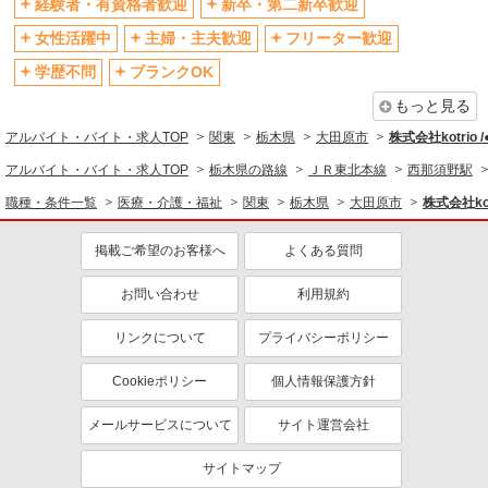
経験者・有資格者歓迎
新卒・第二新卒歓迎
退職金・財形貯蓄制度あり
各種手当（家族・役職・インセン
ティブなど）あり
女性活躍中
主婦・主夫歓迎
フリーター歓迎
制服貸与
研修制度あり
学歴不問
ブランクOK
資格取得支援制度あり
もっと見る
同じ職種から求人を探す
アルバイト・バイト・求人TOP
関東
栃木県
大田原市
株式会社kotrio 
医療・介護・福祉
アルバイト・バイト・求人TOP
栃木県の路線
ＪＲ東北本線
西那須野駅
介護職・ヘルパー
職種・条件一覧
医療・介護・福祉
関東
栃木県
大田原市
株式会社kot
同じ特徴から求人を探す
掲載ご希望のお客様へ
よくある質問
未経験歓迎
ミドル（40代～）活躍中
お問い合わせ
利用規約
ボーナス・賞与あり
車通勤OK
交通費支給
リンクについて
社会保険あり
プライバシーポリシー
産休・育休取得実績あり
Cookieポリシー
個人情報保護方針
メールサービスについて
サイト運営会社
サイトマップ