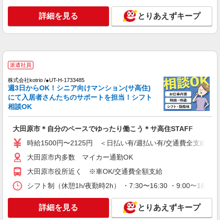
大田原市
詳細を見る
とりあえずキープ
詳細を見る
キープ
アルバイト
パート
派遣社員
紹介予定派遣
日研トータルソーシング株式会社 メディカルケア事業部/宇都宮オフ
派遣社員
ィス
未経験・無資格OKの介護スタッフ
株式会社kotrio /●UT-H-1733485
週3日からOK！シニア向けマンション(サ高住)
時給1,250円〜1,350円 ★週払いOK（規定あ
にて入居者さんたちのサポートを担当！シフト
り） ※給与幅は経験・能力による
相談OK
栃木県大田原市 【最寄駅】JR宇都宮線「野
崎」駅 ★勤務地は3000ヶ所以上★ 自宅から通い
大田原市＊自分のペースでゆったり働こう＊サ高住STAFF
やすいエリアなど、お好きな勤務地をお選び下さ
い！！
詳細を見る
時給1500円〜2125円 ＜日払い有/週払い有/交通費全支給(ガ
キープ
大田原市内多数 マイカー通勤OK
派遣社員
大田原市役所近く ※車OK/交通費全額支給
株式会社kotrio /●UT-H-2012140
シフト制（休憩1h/夜勤時2h） ・7:30〜16:30 ・9:00〜18:
大田原市｜未経験でも大丈夫◎研修が手厚い有
料住宅の介護♪
詳細を見る
とりあえずキープ
時給1500円〜2125円 ＜日払い有/週払い有/交
通費全支給(ガソリン代含む)＞