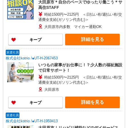
大田原市＊自分のペースでゆったり働こう＊サ
高住STAFF
時給1500円〜2125円 ＜日払い有/週払い有/交
通費全支給(ガソリン代含む)＞
大田原市内多数 マイカー通勤OK
詳細を見る
キープ
派遣社員
株式会社kotrio /●UT-H-2067453
いつもの家事がお仕事に！？少人数の福祉施設
で日常サポート！
時給1500円〜2125円 ＜日払い有/週払い有/交
通費全支給(ガソリン代含む)＞
大田原市
詳細を見る
キープ
派遣社員
株式会社kotrio /●UT-H-1959413
大田原市｜リハビリ補助などのデイサービス