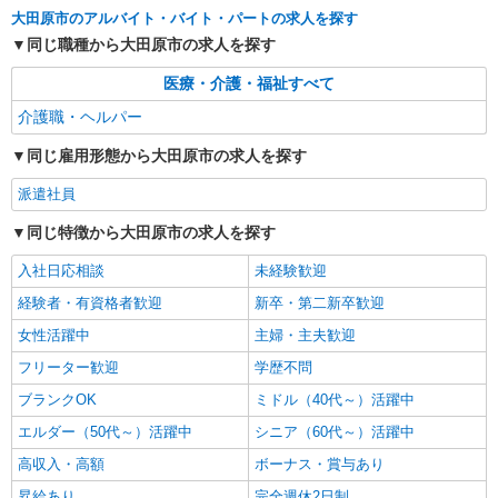
通費全支給(ガソリン代含む)＞
大田原市のアルバイト・バイト・パートの求人を探す
大田原市
同じ職種から大田原市の求人を探す
詳細を見る
キープ
医療・介護・福祉すべて
介護職・ヘルパー
派遣社員
株式会社kotrio /●UT-H-2011870
同じ雇用形態から大田原市の求人を探す
≪大田原市≫夜勤なし！未経験・ブランクOK
派遣社員
のデイスタッフ
時給1500円〜2125円 ＜日払い有/週払い有/交
同じ特徴から大田原市の求人を探す
通費全支給(ガソリン代含む)＞
入社日応相談
未経験歓迎
大田原市
経験者・有資格者歓迎
新卒・第二新卒歓迎
詳細を見る
キープ
女性活躍中
主婦・主夫歓迎
フリーター歓迎
学歴不問
派遣社員
ブランクOK
株式会社kotrio /●UT-H-1733241
ミドル（40代～）活躍中
＜大田原市＞障がい者デイサービスSTAFF＊
エルダー（50代～）活躍中
シニア（60代～）活躍中
40代・50代も活躍中
高収入・高額
ボーナス・賞与あり
時給1500円〜2125円 ＜日払い有/週払い有/交
通費全支給(ガソリン代含む)＞
昇給あり
完全週休2日制