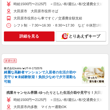
時給1500円〜2125円 ＜日払い有/週払い有/交通費全支給(ガ
時給1500円〜2125円 ＜日払い有/週払い有/交
通費全支給(ガソリン代含む)＞
大田原市 大田原市役所そば
大田原市
大田原市役所から車ですぐ／交通費全額支給
シフト制 ・7:30〜16:30 ・8:30〜17:30 など ※休憩1時間
詳細を見る
キープ
詳細を見る
とりあえずキープ
派遣社員
株式会社kotrio /●UT-H-2067383
大田原市/未経験OK★誰かの支えになれる人
に！グルホの世話人♪
時給1500円〜2125円 ＜日払い有/週払い有/交
派遣社員
通費全支給(ガソリン代含む)＞
株式会社kotrio /●UT-H-1732576
大田原市
綺麗な高齢者マンションで入居者の生活介助や
見守り★未経験歓迎！負担少なめで夕方退勤も
詳細を見る
キープ
可能
派遣社員
残業キャンセル界隈♪ゆったりとした生活介助や見守り！大田原市
株式会社kotrio /●UT-H-2005855
時給1500円〜2125円 ＜日払い有/週払い有/交通費全支給(ガ
大田原市★シフト柔軟で長く働きやすいシニア
向けマンション
大田原市内多数 マイカー通勤OK