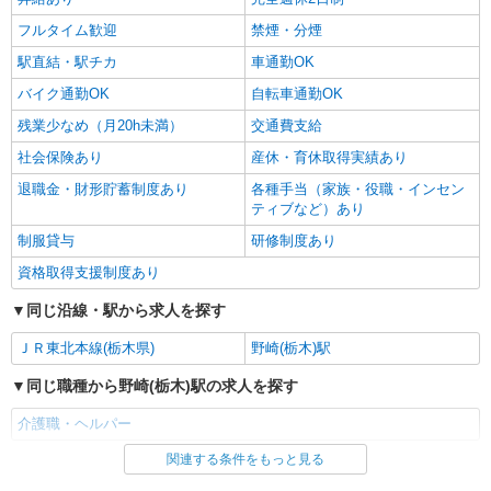
大田原市内多数 マイカー通勤OK
フルタイム歓迎
禁煙・分煙
駅直結・駅チカ
車通勤OK
詳細を見る
キープ
バイク通勤OK
自転車通勤OK
残業少なめ（月20h未満）
交通費支給
社会保険あり
産休・育休取得実績あり
退職金・財形貯蓄制度あり
各種手当（家族・役職・インセン
ティブなど）あり
制服貸与
研修制度あり
資格取得支援制度あり
同じ沿線・駅から求人を探す
ＪＲ東北本線(栃木県)
野崎(栃木)駅
同じ職種から野崎(栃木)駅の求人を探す
介護職・ヘルパー
関連する条件をもっと見る
同じ雇用形態から野崎(栃木)駅の求人を探す