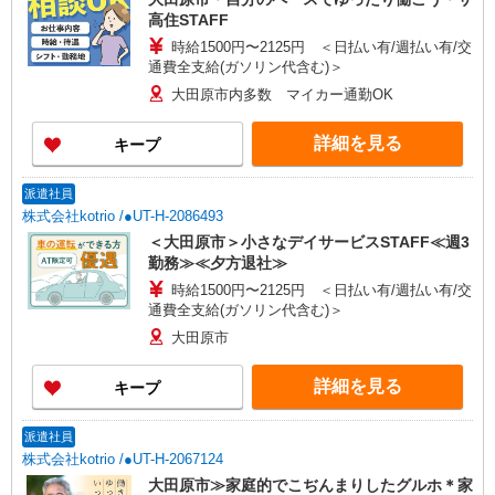
高住STAFF
時給1500円〜2125円 ＜日払い有/週払い有/交
通費全支給(ガソリン代含む)＞
大田原市内多数 マイカー通勤OK
詳細を見る
キープ
派遣社員
株式会社kotrio /●UT-H-2086493
＜大田原市＞小さなデイサービスSTAFF≪週3
勤務≫≪夕方退社≫
時給1500円〜2125円 ＜日払い有/週払い有/交
通費全支給(ガソリン代含む)＞
大田原市
詳細を見る
キープ
派遣社員
株式会社kotrio /●UT-H-2067124
大田原市≫家庭的でこぢんまりしたグルホ＊家