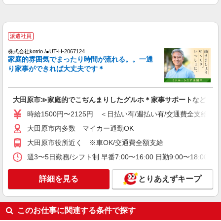
通費全支給(ガソリン代含む)＞
大田原市内多数 マイカー通勤OK
派遣社員
詳細を見る
キープ
株式会社kotrio /●UT-H-2067124
家庭的雰囲気でまったり時間が流れる。。一通
派遣社員
り家事ができれば大丈夫です＊
株式会社kotrio /●UT-H-2099818
介護は人生のサポーター。サ高住STAFF募
集。日払いOK！
大田原市≫家庭的でこぢんまりしたグルホ＊家事サポートなど
時給1500円〜2150円 ＜日払い有/週払い有/交
時給1500円〜2125円 ＜日払い有/週払い有/交通費全支給(ガ
通費全支給(ガソリン代含む)＞
大田原市
大田原市内多数 マイカー通勤OK
大田原市役所近く ※車OK/交通費全額支給
詳細を見る
キープ
週3〜5日勤務/シフト制 早番7:00〜16:00 日勤9:00〜18:00 
派遣社員
詳細を見る
とりあえずキープ
株式会社kotrio /●UT-H-2051178
タイパ最強！希望の働き方が叶う有料住宅のス
タッフ★＠大田原市
このお仕事に関連する条件で探す
時給1500円〜2125円 ＜日払い有/週払い有/交