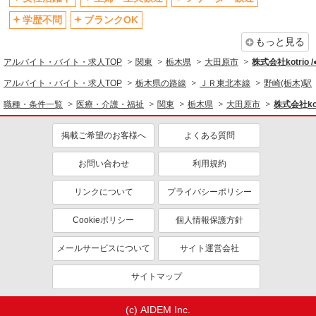
退職金・財形貯蓄制度あり
各種手当（家族・役職・インセン
ティブなど）あり
学歴不問
ブランクOK
制服貸与
研修制度あり
もっと見る
資格取得支援制度あり
アルバイト・バイト・求人TOP
関東
栃木県
大田原市
株式会社kotrio 
同じ職種から求人を探す
アルバイト・バイト・求人TOP
栃木県の路線
ＪＲ東北本線
野崎(栃木)駅
職種・条件一覧
医療・介護・福祉
関東
栃木県
大田原市
株式会社kot
医療・介護・福祉
介護職・ヘルパー
掲載ご希望のお客様へ
よくある質問
同じ特徴から求人を探す
お問い合わせ
利用規約
未経験歓迎
ミドル（40代～）活躍中
リンクについて
プライバシーポリシー
ボーナス・賞与あり
車通勤OK
交通費支給
社会保険あり
Cookieポリシー
個人情報保護方針
産休・育休取得実績あり
メールサービスについて
サイト運営会社
サイトマップ
(c) AIDEM Inc.