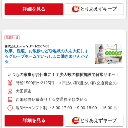
時給1500円〜2125円 ＜日払い有/週払い有/交
通費全支給(ガソリン代含む)＞
詳細を見る
とりあえずキープ
大田原市
詳細を見る
キープ
派遣社員
派遣社員
株式会社kotrio /●UT-H-2051320
株式会社kotrio /●UT-H-2067453
炊事、洗濯、お散歩など◎地域の人を大切にす
大田原市＊年齢不問◎未経験から安定した業界
るグループホームでいっしょに働きませんか？
へ＊サ高住
☆
時給1500円〜2125円 ＜日払い有/週払い有/交
通費全支給(ガソリン代含む)＞
いつもの家事がお仕事に！？少人数の福祉施設で日常サポート！
大田原市
時給1500円〜2125円 ＜日払い有/週払い有/交通費全支給(ガ
詳細を見る
キープ
大田原市
西那須野駅最寄り！☆交通費全額支給☆
派遣社員
株式会社kotrio /●UT-H-2068373
週3日〜/シフト制 ・8:00-17:00 ・9:00-18:00 ・16:0
≪大田原市≫介護の現場で心を燃やせ！！！デ
イサービスSTAFF
詳細を見る
とりあえずキープ
時給1500円〜2125円 ＜日払い有/週払い有/交