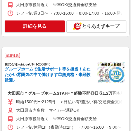
時給1500円〜2125円 ＜日払い有/週払い有/交
大田原市役所近く ※車OK/交通費全額支給
通費全支給(ガソリン代含む)＞
シフト制/週3日〜 ・7:00-16:00 ・8:00-17:00 ・16:00
大田原市
詳細を見る
とりあえずキープ
詳細を見る
キープ
派遣社員
株式会社kotrio /●UT-H-1876081
デイサービスSTAFF｜面接なし！履歴書不
派遣社員
要！未経験＆無資格OK◎
株式会社kotrio /●UT-H-2066945
時給1500円〜2125円 ＜日払い有/週払い有/交
グループホームで生活サポート等を担当！あた
通費全支給(ガソリン代含む)＞
たかい雰囲気の中で働けます◎無資格・未経験
歓迎♪
大田原市 【西那須野駅そば】
詳細を見る
大田原市＊グループホームSTAFF＊経験不問◎日収1.2万円も可
キープ
時給1500円〜2125円 ＜日払い有/週払い有/交通費全支給(ガ
派遣社員
大田原市内多数 マイカー通勤OK
株式会社kotrio /●UT-H-1977803
大田原市役所近く ※車OK/交通費全額支給
大田原市≫日払いですぐゲッツ！グルホで家
事・生活サポートなど
シフト制/休憩1h（夜勤時は2h） ・7:00〜16:00 ・9:00〜18: