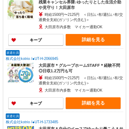
残業キャンセル界隈♪ゆったりとした生活介助
や見守り！大田原市
時給1500円〜2125円 ＜日払い有/週払い有/交
通費全支給(ガソリン代含む)＞
大田原市内多数 マイカー通勤OK
詳細を見る
キープ
派遣社員
株式会社kotrio /●UT-H-2066945
大田原市＊グループホームSTAFF＊経験不問
◎日収1.2万円も可
時給1500円〜2125円 ＜日払い有/週払い有/交
通費全支給(ガソリン代含む)＞
大田原市内多数 マイカー通勤OK
詳細を見る
キープ
派遣社員
株式会社kotrio /●UT-H-1733485
大田原市＊自分のペースでゆったり働こう＊サ