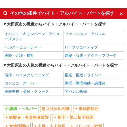
派遣社員
同じ特徴から野崎(栃木)駅の求人を探す
その他の条件でバイト・アルバイト・パートを探す
入社日応相談
未経験歓迎
大田原市の職種からバイト・アルバイト・パートを探す
経験者・有資格者歓迎
新卒・第二新卒歓迎
イベント・キャンペーン・アミュ
ファッション・アパレル
女性活躍中
主婦・主夫歓迎
ーズメント
フリーター歓迎
学歴不問
ヘルス・ビューティー
IT・クリエイティブ
ブランクOK
ミドル（40代～）活躍中
医療・介護・福祉
建築・設備・アクティブワーク
エルダー（50代～）活躍中
シニア（60代～）活躍中
大田原市の人気の職種からバイト・アルバイト・パートを探す
高収入・高額
ボーナス・賞与あり
清掃・ハウスクリーニング
配送・配達ドライバー
昇給あり
完全週休2日制
コンビニ・スーパー
調理・調理補助・調理師
フルタイム歓迎
禁煙・分煙
医療事務・受付・クラーク
アパレル販売
駅直結・駅チカ
車通勤OK
バイク通勤OK
自転車通勤OK
介護職・ヘルパー
入社日応相談
未経験歓迎
残業少なめ（月20h未満）
交通費支給
経験者・有資格者歓迎
新卒・第二新卒歓迎
社会保険あり
産休・育休取得実績あり
女性活躍中
主婦・主夫歓迎
フリーター歓迎