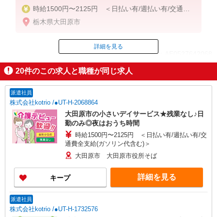
時給1500円〜2125円 ＜日払い有/週払い有/交通費
全支給(ガソリン代含む)＞
栃木県大田原市
詳細を見る
ID：AE0527642068
20
件のこの求人と職種が同じ求人
掲載期間終了
派遣社員
株式会社kotrio /●UT-H-2068864
大田原市の小さいデイサービス★残業なし♪日
勤のみ◎夜はおうち時間
時給1500円〜2125円 ＜日払い有/週払い有/交
通費全支給(ガソリン代含む)＞
大田原市 大田原市役所そば
詳細を見る
キープ
派遣社員
株式会社kotrio /●UT-H-1732576