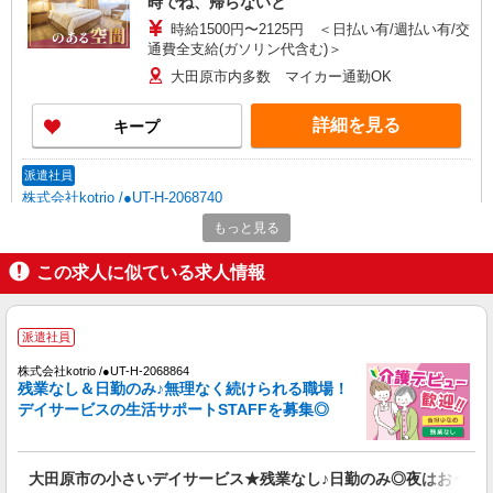
時でね、帰らないと
時給1500円〜2125円 ＜日払い有/週払い有/交
通費全支給(ガソリン代含む)＞
大田原市内多数 マイカー通勤OK
詳細を見る
キープ
派遣社員
株式会社kotrio /●UT-H-2068740
＼収入アップを全面サポート／小規模デイ
もっと見る
STAFF｜資格支援制度あり
この求人に似ている求人情報
時給1500円〜2125円 ＜日払い有/週払い有/交
通費全支給(ガソリン代含む)＞
大田原市 大田原市役所そば
派遣社員
詳細を見る
キープ
株式会社kotrio /●UT-H-2068864
残業なし＆日勤のみ♪無理なく続けられる職場！
デイサービスの生活サポートSTAFFを募集◎
派遣社員
株式会社kotrio /●UT-H-1959413
大田原市｜リハビリ補助などのデイサービス
大田原市の小さいデイサービス★残業なし♪日勤のみ◎夜はおうち
STAFF♪未経験OK