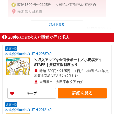
時給1500円〜2125円 ＜日払い有/週払い有/交通費
全支給(ガソリン代含む)＞
栃木県大田原市
詳細を見る
ID：AE0527629607
20
件のこの求人と職種が同じ求人
掲載期間終了
派遣社員
株式会社kotrio /●UT-H-2068740
＼収入アップを全面サポート／小規模デイ
STAFF｜資格支援制度あり
時給1500円〜2125円 ＜日払い有/週払い有/交
通費全支給(ガソリン代含む)＞
大田原市 大田原市役所そば
詳細を見る
キープ
派遣社員
株式会社kotrio /●UT-H-2012140