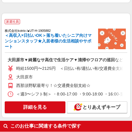
通費全支給(ガソリン代含む)＞
大田原市
派遣社員
詳細を見る
キープ
株式会社kotrio /●UT-H-1905882
＜高収入×日払いOK＞落ち着いたシニア向けマ
派遣社員
ンションスタッフ★入居者様の生活相談やサポ
株式会社kotrio /●UT-H-2093971
ート
＼健康的に働こう／利用者さんと一緒に体操や
リハビリサポート等
大田原市▼綺麗なサ高住で生活ケア▼清掃やフロアの巡回など
時給1500円〜2125円 ＜日払い有/週払い有/交
時給1500円〜2125円 ＜日払い有/週払い有/交通費全支給(ガ
通費全支給(ガソリン代含む)＞
大田原市
大田原市
西那須野駅最寄り！☆交通費全額支給☆
詳細を見る
キープ
＜週3〜シフト制＞ ・8:00-17:00 ・9:00-18:00 ・16:
派遣社員
詳細を見る
とりあえずキープ
株式会社kotrio /●UT-H-1875970
デイサービスSTAFF＊日払いOK！推し活の軍
資金も即ゲット◎
このお仕事に関連する条件で探す
時給1500円〜2125円 ＜日払い有/週払い有/交