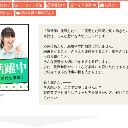
給あり
フルタイム歓迎
車通勤OK
バイク通勤OK
転勤なし
保険あり
資格取得支援制度あり
「製造業に挑戦したい」「安定した環境で長く働きた
当社は、そんな想いを大切にしています。
応募にあたり、経験や専門知識は問いません。
約束を守ること、きちんと連絡をすること、前向きに
へ取り組むこと。
そんな姿勢を大切にできる方を歓迎します。
また、勤務時間やシフトなど柔軟に対応いただける方
ご紹介できるお仕事の幅も広がります。
長く働きたい――
その想いを、ここで実現しませんか？
製造業で正社員としてキャリアを築きたい方、ぜひご
能≫
ください。
よ。