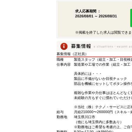
求人応募期間 ：
2026/08/01 ～ 2026/08/31
※掲載を終了した求人は閲覧できま
募集情報（正社員）
職種
製造スタッフ（組立・加工・目視検
仕事内容
製造業や工場での作業（組立・加工
具体的には・・・
製品に不備がないか目視チェック
部品を機械にセットしてボタン操作
複雑な作業や力仕事はほとんどなく
未経験の方もすぐに慣れていただけ
※当社（株）テクノ・サービスに正
給与
月給210000〜260000円（スキル
勤務地
埼玉県川口市
（他にも埼玉県内に多数あり）
※勤務地はご希望を考慮の上、ご自