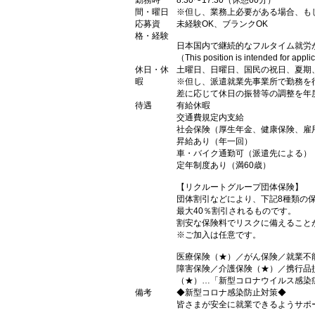
勤務時
8:30〜17:30（休憩60分）
間・曜日
※但し、業務上必要がある場合、も
応募資
未経験OK、ブランクOK
格・経験
日本国内で継続的なフルタイム就労
（This position is intended for appl
休日・休
土曜日、日曜日、国民の祝日、夏期
暇
※但し、派遣就業先事業所で勤務を
差に応じて休日の振替等の調整を年
待遇
有給休暇
交通費規定内支給
社会保険（厚生年金、健康保険、雇
昇給あり（年一回）
車・バイク通勤可（派遣先による）
定年制度あり（満60歳）
【リクルートグループ団体保険】
団体割引などにより、下記8種類の
最大40％割引されるものです。
割安な保険料でリスクに備えること
※ご加入は任意です。
医療保険（★）／がん保険／就業不
障害保険／介護保険（★）／携行品
（★）…「新型コロナウイルス感染
備考
◆新型コロナ感染防止対策◆
皆さまが安全に就業できるようサポ