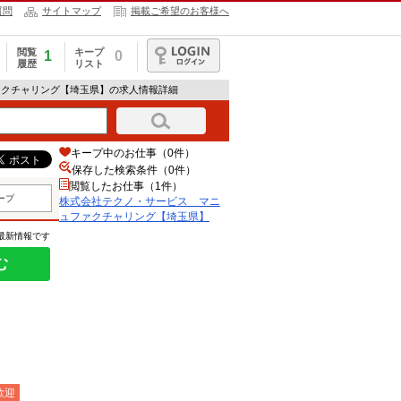
質問
サイトマップ
掲載ご希望のお客様へ
閲覧
キープ
1
0
履歴
リスト
ログイン
ァクチャリング【埼玉県】の求人情報詳細
キープ中のお仕事（0件）
保存した検索条件（
0
件）
閲覧したお仕事（1件）
ープ
株式会社テクノ・サービス マニ
ュファクチャリング【埼玉県】
の最新情報です
む
歓迎