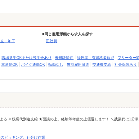
同じ雇用形態から求人を探す
組立・加工
正社員
職場見学OKまたは説明会あり
未経験歓迎
経験者・有資格者歓迎
フリーター
車通勤OK
バイク通勤OK
転勤なし
無期雇用派遣
交通費支給
社会保険あり
でのピッキング、仕分け作業