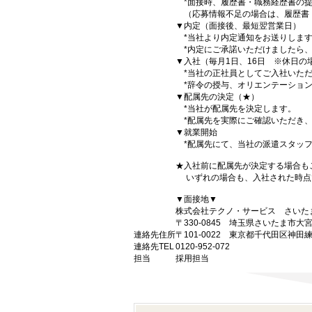
*面接時、履歴書・職務経歴書の提
（応募情報不足の場合は、履歴書
▼内定（面接後、最短翌営業日）
*当社より内定通知をお送りしま
*内定にご承諾いただけましたら、
▼入社（毎月1日、16日 ※休日の
*当社の正社員としてご入社いただ
*辞令の授与、オリエンテーション
▼配属先の決定（★）
*当社が配属先を決定します。
*配属先を実際にご確認いただき、
▼就業開始
*配属先にて、当社の派遣スタッフ
★入社前に配属先が決定する場合も
いずれの場合も、入社された時点
▼面接地▼
株式会社テクノ・サービス さいた
〒330-0845 埼玉県さいたま市大
連絡先住所
〒101-0022 東京都千代田区神田
連絡先TEL
0120-952-072
担当
採用担当