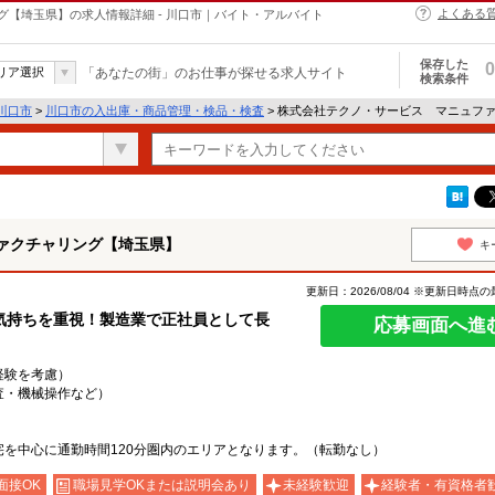
よくある
【埼玉県】の求人情報詳細 - 川口市｜バイト・アルバイト
保存した
0
リア選択
「あなたの街」のお仕事が探せる求人サイト
検索条件
川口市
>
川口市の入出庫・商品管理・検品・検査
> 株式会社テクノ・サービス マニュフ
ァクチャリング【埼玉県】
キ
更新日：2026/08/04 ※更新日時点
気持ちを重視！製造業で正社員として長
応募画面へ進
・経験を考慮）
査・機械操作など）
を中心に通勤時間120分圏内のエリアとなります。（転勤なし）
面接OK
職場見学OKまたは説明会あり
未経験歓迎
経験者・有資格者