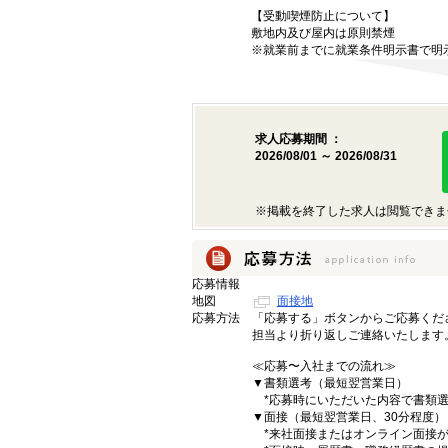
【受動喫煙防止について】
敷地内及び屋内は原則禁煙
※就業前までに就業条件明示書で明
求人応募期間 ：
2026/08/01 ～ 2026/08/31
※掲載を終了した求人は閲覧できま
応募情報
地図
面接地
応募方法
「応募する」ボタンからご応募くだ
担当より折り返しご連絡いたします
≪応募〜入社までの流れ≫
▼書類選考（最短翌営業日）
*応募時にいただいた内容で書類選
▼面接（最短翌営業日、30分程度）
*来社面接またはオンライン面接が