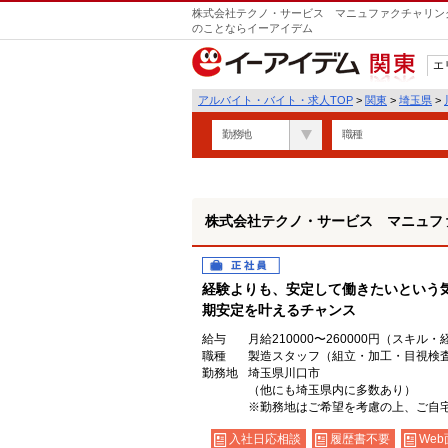
株式会社テクノ・サービス マニュファクチャリング
のことならイーアイデム
エ
関東
アルバイト・バイト・求人TOP
>
関東
>
埼玉県
>
勤務地
職種
株式会社テクノ・サービス マニュフ
正社員
経験よりも、安定して働きたいという
期安定を叶えるチャンス
給与
月給210000〜260000円（スキル
職種
製造スタッフ（組立・加工・目視検
勤務地
埼玉県川口市
（他にも埼玉県内に多数あり）
※勤務地はご希望を考慮の上、ご自宅
入社日応相談
履歴書不要
Web