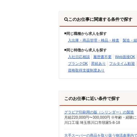
このお仕事に関連する条件で探す
同じ職種から求人を探す
入出庫・商品管理・検品・検査
製造・
同じ特徴から求人を探す
入社日応相談
履歴書不要
Web面接OK
ブランクOK
昇給あり
フルタイム歓迎
資格取得支援制度あり
このお仕事に近い条件で探す
グラビア印刷用の版（シリンダー）の製造
川口工場 埼玉県川口市領家5-8-18
大手スーパーの商品を取り扱う物流倉庫内