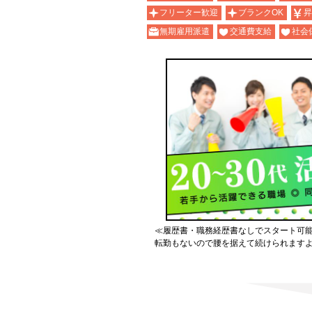
フリーター歓迎
ブランクOK
昇
無期雇用派遣
交通費支給
社会
≪履歴書・職務経歴書なしでスタート可
転勤もないので腰を据えて続けられます