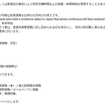
しくは派遣先の都合により所定労働時間および始業・終業時刻を変更することがあ
が可能な在留資格をお持ちの方向けの求人です。
icants who hold a residence status in Japan that allows continuous full time emplo
、年末年始
行う者は、派遣先就業形態に応じ定められる日を休日とし、当社の休日数と差があ
度末に行います。
用保険、労災）
保険の保険料が
ができます。
能保険（★）／個人賠償責任保険
損害保険／ホールインワン保険
症」補償対象。
ートいたします。