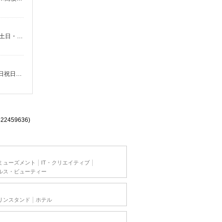
時給1280円 ※22:00以降は時給1600円 ※高校生時給1250円 ※労働組合費あり（基本時給×月間時間数×1.8％） ■土日・祝手当 土日・祝は時給＋50円
時給1,250円 18歳未満（高校生含む）時給1,250円 深夜（22時以降 年少者不可）時給1,562円 ☆早朝手当：時給＋100円 ☆土日祝日手当：時給＋100円 ☆12月31日〜1月3日まで年末年始手当有（時給アップ）
522459636)
ミューズメント
IT・クリエイティブ
ルス・ビューティー
リンスタンド
ホテル