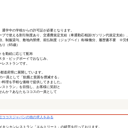
、通学中の学校からの許可証が必要となります。
ープで使える割引制度あり、交通費規定支給（車通勤応相談/ガソリン代規定支給）
助、制服貸与、敷地内禁煙、前払制度（ジョブペイ）有/稼働分、履歴書不要 ※労
り（65歳）
トを勤続に応じて配布
スタ・ビッグボーイでおなじみ、
ーレストランです。
47都道府県に展開しています。
プの一員として「飢餓と貧困を撲滅する」
い料理を手軽な価格で提供してきました。
レストラン」を目指し、お客様に笑顔と
せんか？あなたもココスの一員として
社ココスジャパンの他の求人をみる
メキシカンレストラン「エルトリート」の経営を行っております。