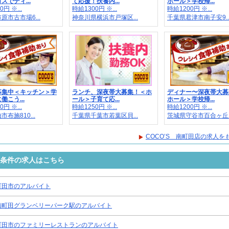
スでディ...
て応援！扶養内...
ホール＞学校帰...
円 ※...
時給1300円 ※...
時給1200円 ※...
原市古市場6...
神奈川県横浜市戸塚区...
千葉県君津市南子安9..
募集中＜キッチン＞学
ランチ、深夜帯大募集！＜ホ
ディナー〜深夜帯大募
働こう...
ール＞子育て応...
ホール＞学校帰...
円 ※...
時給1250円 ※...
時給1200円 ※...
布施810...
千葉県千葉市若葉区貝...
茨城県守谷市百合ヶ丘..
COCO’S 南町田店の求人を
い条件の求人はこちら
町田市のアルバイト
南町田グランベリーパーク駅のアルバイト
町田市のファミリーレストランのアルバイト