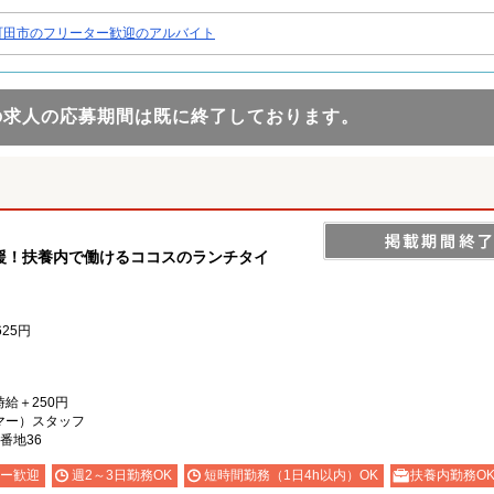
町田市のフリーター歓迎のアルバイト
の求人の応募期間は既に終了しております。
援！扶養内で働けるココスのランチタイ
625円
時給＋250円
マー）スタッフ
番地36
ー歓迎
週2～3日勤務OK
短時間勤務（1日4h以内）OK
扶養内勤務O