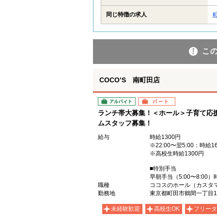
同じ特徴の求人
こ
COCO’S 南町田店
アルバイト
パート
ランチ帯大募集！＜ホール＞子育て応
ムスタッフ募集！
給与
時給1300円
※22:00〜翌5:00：時給1
※高校生時給1300円
■特別手当
早朝手当（5:00〜8:00）
職種
ココスのホール（カスタ
勤務地
東京都町田市鶴間一丁目1
未経験歓迎
高校生OK
フリータ