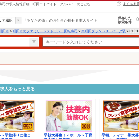
よくある
寿司の求人情報詳細 - 町田市｜バイト・アルバイトのことな
保存した
0
リア選択
「あなたの街」のお仕事が探せる求人サイト
検索条件
町田市
>
町田市のファミリーレストラン・回転寿司
>
南町田グランベリーパーク駅
> CO
の求人をもっと見る
ル＞学校帰りに働こ
早朝大募集！＜ホール＞子育
早朝、ディナー帯大募