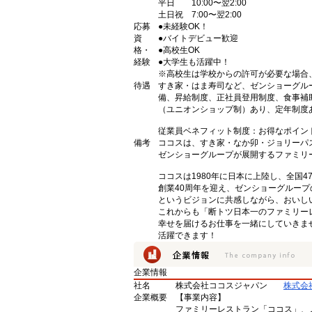
平日 10:00〜翌2:00
土日祝 7:00〜翌2:00
応募
●未経験OK！
資
●バイトデビュー歓迎
格・
●高校生OK
経験
●大学生も活躍中！
※高校生は学校からの許可が必要な場合
待遇
すき家・はま寿司など、ゼンショーグル
備、昇給制度、正社員登用制度、食事補
（ユニオンショップ制）あり、定年制度あ
従業員ベネフィット制度：お得なポイン
備考
ココスは、すき家・なか卯・ジョリーパ
ゼンショーグループが展開するファミリ
ココスは1980年に日本に上陸し、全国
創業40周年を迎え、ゼンショーグルー
というビジョンに共感しながら、おいし
これからも「断トツ日本一のファミリー
幸せを届けるお仕事を一緒にしていきま
活躍できます！
企業情報
社名
株式会社ココスジャパン
株式会
企業概要
【事業内容】
ファミリーレストラン「ココス」、