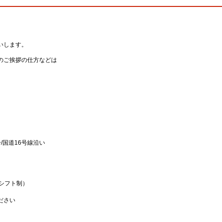
いします。
のご挨拶の仕方などは
/国道16号線沿い
（シフト制）
ださい