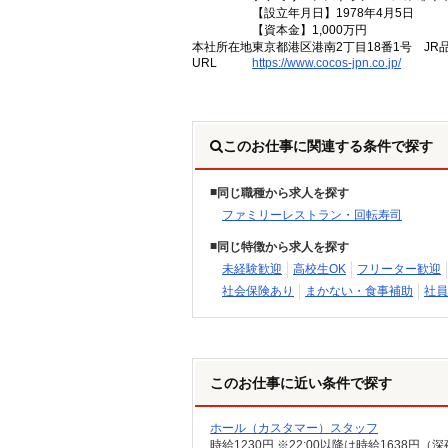
【設立年月日】1978年4月5日
【資本金】1,000万円
本社所在地
東京都港区港南2丁目18番1号 JR
URL
https://www.cocos-jpn.co.jp/
このお仕事に関連する条件で探す
同じ職種から求人を探す
ファミリーレストラン・回転寿司
同じ特徴から求人を探す
未経験歓迎
高校生OK
フリーター歓迎
社会保険あり
まかない・食事補助
社員
このお仕事に近い条件で探す
ホール（カスタマー）スタッフ