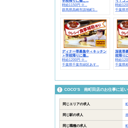
学校帰りに働こ...
う！ココ
時給1150円 ※...
時給1200
群馬県高崎市請地町1...
千葉県市
ディナー帯募集中＜キッチン
深夜帯
＞学校帰りに働...
校帰りに
時給1200円 ※...
時給1200
千葉県千葉市緑区あす...
千葉県柏市
COCO’S 南町田店のお仕事に近
同じエリアの求人
同じ駅の求人
同じ職種の求人