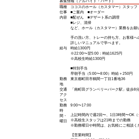
募集情報（アルバイト・パート）
職種
ココスのホール（カスタマー）スタッフ
仕事
■ご案内 ■オーダー
内容
■配ぜん ■デザート系の調理
■レジ、清掃
など、ホール（カスタマー）業務をお願
手の洗い方、トレーの持ち方、お客様へ
詳しいマニュアルで学べます。
給与
時給1300円
※22:00〜翌5:00：時給1625円
※高校生時給1300円
■特別手当
早朝手当（5:00〜8:00）時給＋250円
勤務
東京都町田市鶴間一丁目1番地36
地
交通
「南町田グランベリーパーク駅」徒歩8分
アク
セス
勤務
9:00〜17:00
時
上記時間内で週2回〜、1日3時間〜OK
間・
※高校生スタッフは21時までの勤務
曜日
※勤務曜日や時間は、お気軽にご相談く
【営業時間】