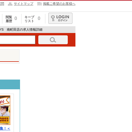
質問
サイトマップ
掲載ご希望のお客様へ
閲覧
キープ
0
0
履歴
リスト
ログイン
CO’S 南町田店の求人情報詳細
集！＜