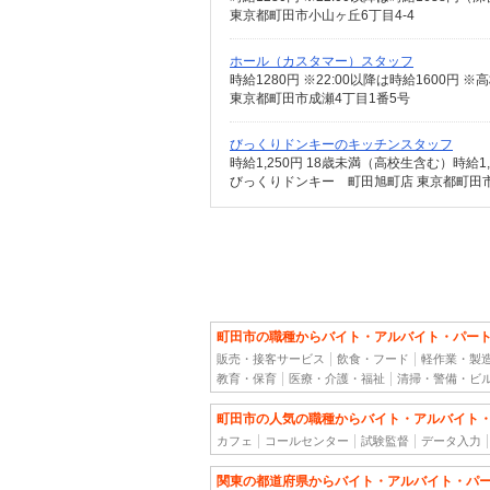
東京都町田市小山ヶ丘6丁目4-4
ホール（カスタマー）スタッフ
東京都町田市成瀬4丁目1番5号
びっくりドンキーのキッチンスタッフ
びっくりドンキー 町田旭町店 東京都町田市
町田市の職種からバイト・アルバイト・パー
販売・接客サービス
飲食・フード
軽作業・製
教育・保育
医療・介護・福祉
清掃・警備・ビ
町田市の人気の職種からバイト・アルバイト
カフェ
コールセンター
試験監督
データ入力
関東の都道府県からバイト・アルバイト・パ