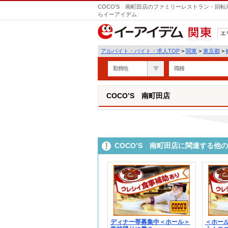
COCO’S 南町田店のファミリーレストラン・回転
らイーアイデム
エ
関東
アルバイト・バイト・求人TOP
>
関東
>
東京都
>
勤務地
職種
COCO’S 南町田店
COCO’S 南町田店に関連する他
ディナー帯募集中＜ホール＞
＜ホー