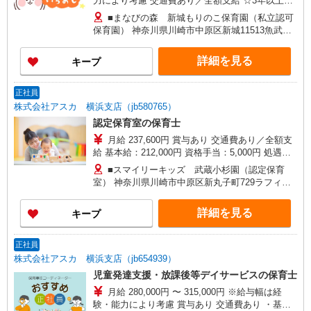
力により考慮 交通費あり／全額支給 ☆3年以上保
育士正社員経験ある方☆ 《経験手当 時給＋20
■まなびの森 新城もりのこ保育園（私立認可
円》 ☆〜9:00/18:00〜の勤務☆ 《早番・遅番手
保育園） 神奈川県川崎市中原区新城11513魚武ビ
当 時給＋50円》
ル2階
詳細を見る
キープ
正社員
株式会社アスカ 横浜支店（jb580765）
認定保育室の保育士
月給 237,600円 賞与あり 交通費あり／全額支
給 基本給：212,000円 資格手当：5,000円 処遇改
善Ⅰ：20,600円 --------------------------- 月給合計：
■スマイリーキッズ 武蔵小杉園（認定保育
237,600円 試用期間6ヶ月。条件変更なし。 お給
室） 神奈川県川崎市中原区新丸子町729ラフィネ
料は前職考慮いたします。
コート102
詳細を見る
キープ
正社員
株式会社アスカ 横浜支店（jb654939）
児童発達支援・放課後等デイサービスの保育士
月給 280,000円 〜 315,000円 ※給与幅は経
験・能力により考慮 賞与あり 交通費あり ・基本