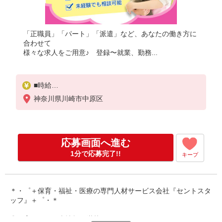
「正職員」「パート」「派遣」など、あなたの働き方に
合わせて
様々な求人をご用意♪ 登録〜就業、勤務...
■時給
1,500円〜1,700円
神奈川県川崎市中原区
※交通費別途全額支給（規定あり）
（月収例）
時給1,500円×1日7.5時間×月20日の場合
応募画面へ進む
225,000円
1分で応募完了!!
キープ
※給与幅は経験・能力による
＊・゜＋保育・福祉・医療の専門人材サービス会社『セントスタ
ッフ』＋゜・＊
◎保育園のお仕事情報が満載です！