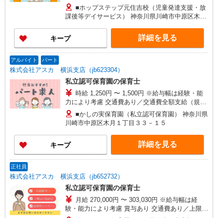
給 180,000円 ・固定残業代 40,000円〜 （20時
■ホップステップ元住吉校（児童発達支援・放
間分・超過分は法定通り支給） ・処遇改善加算
課後等デイサービス） 神奈川県川崎市中原区木月
60,000円〜
32510
詳細を見る
キープ
アルバイト
パート
株式会社アスカ 横浜支店（jb623304）
私立認可保育園の保育士
時給 1,250円 〜 1,500円 ※給与幅は経験・能
力により考慮 交通費あり／交通費全額支給（規定
有） ※手当あり
■かしの実保育園（私立認可保育園） 神奈川県
川崎市中原区木月１丁目３３－１５
詳細を見る
キープ
正社員
株式会社アスカ 横浜支店（jb652732）
私立認可保育園の保育士
月給 270,000円 〜 303,030円 ※給与幅は経
験・能力により考慮 賞与あり 交通費あり／上限5
万円/月 基本給 ：209,800円 資格手当：20,000円