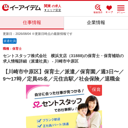
関東
の求人
▼エリア変更
仕事情報
企業情報
更新日：2026/08/04 ※更新日時点の最新情報です
派遣社員
職種：保育士
セントスタッフ株式会社 横浜支店（31888)の保育士・保育補助の
求人情報詳細（派遣社員） - 川崎市中原区
【川崎市中原区】保育士／派遣／保育園／週3日〜／
9〜17時／定員45名／元住吉駅／社会保険／退職金