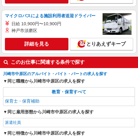
詳細を見る
キープ
マイクロバスによる施設利用者送迎ドライバー
アルバイト
パート
株式会社アスカ 横浜支店（jb602335）
日給 10,900円〜10,900円
私立認可保育園の保育士
神戸市須磨区
時給 1,250円 〜 1,300円 ※給与幅は経験・能
力により考慮 交通費あり／全額支給 有資格の方：
詳細を見る
とりあえずキープ
1300円〜
■しらかし保育園（私立認可保育園） 神奈川県
川崎市中原区上丸子山王町11454
このお仕事に関連する条件で探す
詳細を見る
キープ
川崎市中原区のアルバイト・バイト・パートの求人を探す
同じ職種から川崎市中原区の求人を探す
派遣社員
株式会社アスカ 横浜支店（jb374983）
教育・保育すべて
企業内保育園・企業主導型の保育士
保育士・保育補助
時給 1,600円 〜 1,650円 ※給与幅は経験・能
力により考慮 交通費あり／全額支給 ※交通費によ
同じ雇用形態から川崎市中原区の求人を探す
り変動あり
■ブルーベル元住吉保育園（企業内保育園・企
派遣社員
業主導型） 神奈川県川崎市中原区木月１丁目３３
－１７
同じ特徴から川崎市中原区の求人を探す
詳細を見る