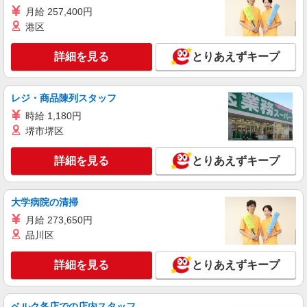
神奈川県川崎市中原区にある私立認可保育園
月給 257,400円
港区
詳細を見る
キープ
詳細を見る
とりあえずキープ
正社員
株式会社アスカ 横浜支店（jb582468）
私立認可保育園の保育士
レジ・商品陳列スタッフ
月給 240,000円 〜 300,000円 ※給与幅は経
時給 1,180円
験・能力により考慮 賞与あり 交通費あり／交通費
堺市堺区
規定支給 給与内訳 ・月給 240,000円〜300,000
■小杉もりのこ保育園（私立認可保育園） 神奈
円 ・調整手当：3万7000円〜5万8000円 ・役職手
川県川崎市中原区市ノ坪3864
詳細を見る
とりあえずキープ
当：0〜2万円 ・固定残業代（4時間分）：1万円
※別途、経験手当・管理職手当・リーダー手当あ
詳細を見る
キープ
り
大学病院の清掃
正社員
月給 273,650円
株式会社アスカ 横浜支店（jb587360）
品川区
私立認可保育園の保育士
月給 239,300円 〜 364,300円 ※給与幅は経
詳細を見る
とりあえずキープ
験・能力により考慮 賞与あり 交通費あり／全額支
給 ※年齢・経験・能力を考慮いたします。
■ChaCha Children Imai（私立認可保育園） 神
奈川県川崎市中原区今井仲町５－３１
ベルク各店での店内スタッフ