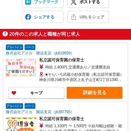
ブックマーク
ポストする
シェアする
URLをシェア
20
件のこの求人と職種が同じ求人
アルバイト
パート
株式会社アスカ 横浜支店（jb619659）
私立認可保育園の保育士
時給 1,400円 交通費あり／交通費支給
■そらいろ武蔵小杉保育園（私立認可保育園）
神奈川県川崎市中原区上丸子山王町1丁目1390番
地白井ビル1F
詳細を見る
キープ
アルバイト
パート
株式会社アスカ 横浜支店（jb397765）
私立認可保育園の保育士
時給 1,330円 〜 1,500円 ※給与幅は経験・能