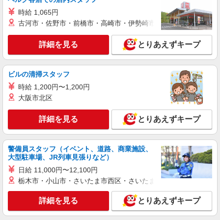
時給 1,065円
詳細を見る
キープ
古河市・佐野市・前橋市・高崎市・伊勢崎市・太田市・館林市・
正社員
詳細を見る
とりあえずキープ
株式会社アスカ 横浜支店（jb519009）
私立認可保育園の保育士
ビルの清掃スタッフ
月給 228,000円 〜 299,000円 ※給与幅は経
験・能力により考慮 賞与あり 交通費あり／※規定
時給 1,200円〜1,200円
あり ◇大卒の場合 108日型：月給246,000円 122
■都市型保育園ポポラー 川崎武蔵小杉園（私
大阪市北区
日型：月給230,000円 ◇短大・専門学校卒 108日
立認可保育園） 神奈川県川崎市中原区市ノ坪449
型：月給244,000円 122日型：月給228,000円
－3シティタワー武蔵小杉2階
詳細を見る
とりあえずキープ
詳細を見る
キープ
警備員スタッフ（イベント、道路、商業施設、
派遣社員
大型駐車場、JR列車見張りなど）
株式会社アスカ 横浜支店（jb428586）
日給 11,000円〜12,100円
私立認可保育園の保育士
栃木市・小山市・さいたま市西区・さいたま市岩槻区・久喜市・
時給 1,600円 〜 1,700円 ※給与幅は経験・能
力により考慮 交通費あり／全額支給♪
詳細を見る
とりあえずキープ
■アスク武蔵小杉保育園（私立認可保育園） 神
奈川県川崎市中原区小杉町１丁目５２６－５プレ