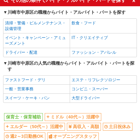
その他の条件でバイト・アルバイト・パートを探す
高収入・高額
土日祝休み
川崎市中原区の職種からバイト・アルバイト・パートを探す
週2～3日勤務OK
オープニングスタッフ
清掃・警備・ビルメンテナンス・
飲食・フード
駅直結・駅チカ
社会保険あり
設備管理
退職金・財形貯蓄制度あり
イベント・キャンペーン・アミュ
IT・クリエイティブ
ーズメント
同じ職種から求人を探す
ドライバー・配達
ファッション・アパレル
教育・保育
川崎市中原区の人気の職種からバイト・アルバイト・パートを探
保育士・保育補助
す
同じ特徴から求人を探す
ファストフード・デリ
エステ・リフレクソロジー
ミドル（40代～）活躍中
土日祝休み
一般・営業事務
コンビニ・スーパー
週2～3日勤務OK
オープニングスタッフ
スイーツ・ケーキ・パン
大型ドライバー
社会保険あり
保育士・保育補助
ミドル（40代～）活躍中
エルダー（50代～）活躍中
高収入・高額
土日祝休み
週2～3日勤務OK
オープニングスタッフ