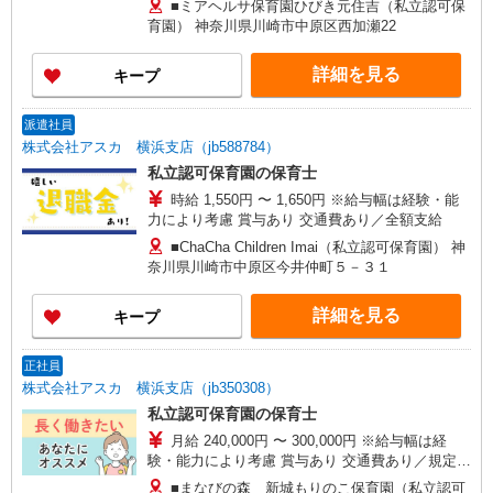
■ミアヘルサ保育園ひびき元住吉（私立認可保
調整手当：40,200円
育園） 神奈川県川崎市中原区西加瀬22
詳細を見る
キープ
派遣社員
株式会社アスカ 横浜支店（jb588784）
私立認可保育園の保育士
時給 1,550円 〜 1,650円 ※給与幅は経験・能
力により考慮 賞与あり 交通費あり／全額支給
■ChaCha Children Imai（私立認可保育園） 神
奈川県川崎市中原区今井仲町５－３１
詳細を見る
キープ
正社員
株式会社アスカ 横浜支店（jb350308）
私立認可保育園の保育士
月給 240,000円 〜 300,000円 ※給与幅は経
験・能力により考慮 賞与あり 交通費あり／規定あ
り 給与内訳 ・月給 240,000円〜300,000円 ・調
■まなびの森 新城もりのこ保育園（私立認可