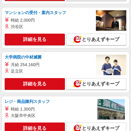
善手当(年度により支給額が異なります) ・経験手
詳細を見る
キープ
当(過去の保育園等の勤務年数(在籍証明書より)に
応じて支給)
マンションの受付・案内スタッフ
正社員
時給 2,000円
株式会社アスカ 横浜支店（jb582464）
渋谷区
私立認可保育園の保育士
月給 240,000円 〜 300,000円 ※給与幅は経
詳細を見る
とりあえずキープ
験・能力により考慮 賞与あり 交通費あり／交通費
規定支給 給与内訳 ・月給 240,000円〜300,000
■まなびの森保育園向河原（私立認可保育園）
円 ・調整手当：3万7000円〜5万8000円 ・役職手
神奈川県川崎市中原区中丸子324－1
大学病院の中材滅菌
当：0〜2万円 ・固定残業代（4時間分）：1万円
月給 254,160円
※残業時間超過分は別途支給 ※別途、経験手当・
詳細を見る
キープ
管理職手当・リーダー手当あり
足立区
正社員
詳細を見る
とりあえずキープ
株式会社アスカ 横浜支店（jb570371）
企業内保育園・企業主導型の保育士
レジ・商品陳列スタッフ
月給 213,000円 〜 280,000円 ※給与幅は経
験・能力により考慮 賞与あり 交通費あり／上限
時給 1,300円
50,000円 ★給与は経験年数を加味して設定します
大阪市中央区
■ニチイキッズ武蔵小杉保育園（企業内保育
♪ ◇早朝・夜間手当加算あり 開園 〜 8時：400
園・企業主導型） 神奈川県川崎市中原区中丸子１
円/時間 18時〜閉園：400円/時間 ◇残業手当は
１９５－１
詳細を見る
とりあえずキープ
全額支給！