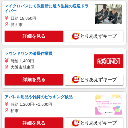
ジリア武蔵小杉1・2F
マイクロバスにて教習所に通う生徒の送迎ドラ
詳細を見る
キープ
イバー
日給 15,850円
正社員
箕面市
株式会社アスカ 横浜支店（jb350334）
私立認可保育園の保育士
詳細を見る
とりあえずキープ
月給 240,000円 〜 300,000円 ※給与幅は経
験・能力により考慮 賞与あり 交通費あり／交通費
規定支給 給与内訳 ・月給 240,000円〜300,000
■まなびの森保育園武蔵中原（私立認可保育
ラウンドワンの清掃作業員
円 ・調整手当：3万7000円〜5万8000円 ・役職手
園） 神奈川県川崎市中原区下小田中61513
時給 1,400円
当：0〜2万円 ・固定残業代（4時間分）：1万円
※残業時間超過分は別途支給 ※別途、経験手当・
大阪市城東区
詳細を見る
キープ
管理職手当・リーダー手当あり
詳細を見る
とりあえずキープ
正社員
株式会社アスカ 横浜支店（jb361686）
私立認可保育園の保育士
アパレル用品や雑貨のピッキング検品
月給 233,000円 〜 295,000円 ※給与幅は経
時給 1,200円〜1,500円
験・能力により考慮 賞与あり 交通費あり／実費支
柏市
給(上限￥50000/月) ・基本給 214,000円 ・調整
■エクセレント西宮内保育園（私立認可保育
手当 20,000円 ・皆勤手当 5,000円 ・資格手
園） 神奈川県川崎市中原区宮内1丁目247
詳細を見る
とりあえずキープ
当 5,000円 ★下記別途支給いたします ・処遇改