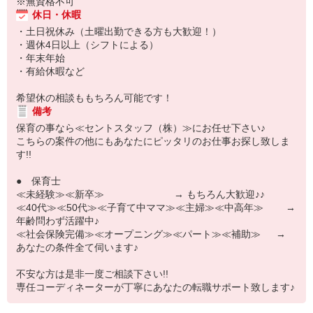
※無資格不可
休日・休暇
・土日祝休み（土曜出勤できる方も大歓迎！）
・週休4日以上（シフトによる）
・年末年始
・有給休暇など
希望休の相談ももちろん可能です！
備考
保育の事なら≪セントスタッフ（株）≫にお任せ下さい♪
こちらの案件の他にもあなたにピッタリのお仕事お探し致しま
す!!
● 保育士
≪未経験≫≪新卒≫ → もちろん大歓迎♪♪
≪40代≫≪50代≫≪子育て中ママ≫≪主婦≫≪中高年≫ →
年齢問わず活躍中♪
≪社会保険完備≫≪オープニング≫≪パート≫≪補助≫ →
あなたの条件全て伺います♪
不安な方は是非一度ご相談下さい!!
専任コーディネーターが丁寧にあなたの転職サポート致します♪