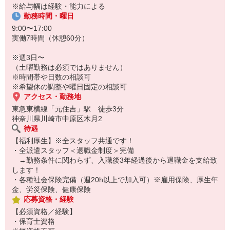
※給与幅は経験・能力による
・乳児クラスメインの業務！書類は日誌・連絡帳をお願いします。
勤務時間・曜日
・知育・英会話・体育指導など独自のカリキュラムも行っていま
す！
9:00〜17:00
・即日から勤務OK！時期先がでもご相談可能！
実働7時間（休憩60分）
・自転車通勤を希望の方もぜひ！
※週3日〜
（土曜勤務は必須ではありません）
※時間帯や日数の相談可
※希望休の調整や曜日固定の相談可
アクセス・勤務地
東急東横線「元住吉」駅 徒歩3分
神奈川県川崎市中原区木月2
待遇
【福利厚生】※全スタッフ共通です！
・全派遣スタッフ＜退職金制度＞完備
→勤務条件に関わらず、入職後3年経過後から退職金を支給致
します！
・各種社会保険完備（週20h以上で加入可）※雇用保険、厚生年
金、労災保険、健康保険
応募資格・経験
【必須資格／経験】
・保育士資格