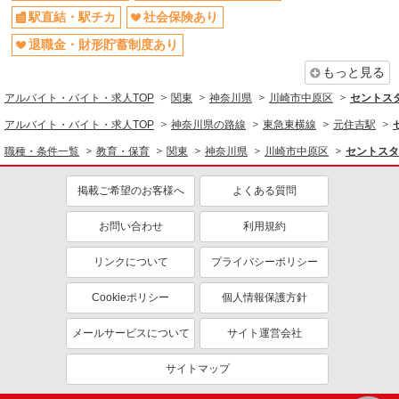
駅直結・駅チカ
社会保険あり
退職金・財形貯蓄制度あり
もっと見る
アルバイト・バイト・求人TOP
関東
神奈川県
川崎市中原区
セントスタ
アルバイト・バイト・求人TOP
神奈川県の路線
東急東横線
元住吉駅
職種・条件一覧
教育・保育
関東
神奈川県
川崎市中原区
セントスタ
掲載ご希望のお客様へ
よくある質問
お問い合わせ
利用規約
リンクについて
プライバシーポリシー
Cookieポリシー
個人情報保護方針
メールサービスについて
サイト運営会社
サイトマップ