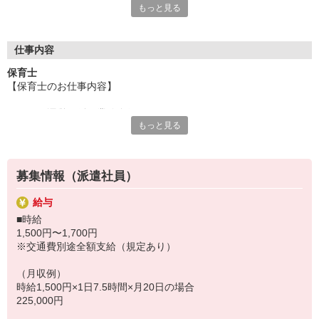
もっと見る
保育専門の人材サービスをしているからこそ、豊富な求人情報を
ご用意！
「せっかくなら通いやすい園が良い」「こんな園を探している」
「短時間で探してる」「いずれ正職員になりたい！」
仕事内容
など、あなたのご要望や気になることは何でも相談して下さい
保育士
ネ！
【保育士のお仕事内容】
≪クラス運営に係る業務全般≫
もっと見る
・クラス担任のお手伝い
・食事、排泄、着脱の介助
・日々の遊びの提供
・簡単な書類業務
募集情報（派遣社員）
・消毒、清掃業務
・お子さまの見守り
給与
・・・等
■時給
1,500円〜1,700円
ーー【お仕事先情報】ーー
※交通費別途全額支給（規定あり）
施設形態：認可保育園
定員：45名（1歳児：6名、2歳児：9名、3歳児：10名、4歳児：10
（月収例）
名、5歳児：10名）
時給1,500円×1日7.5時間×月20日の場合
開設：2012年4月
225,000円
【おすすめポイント】