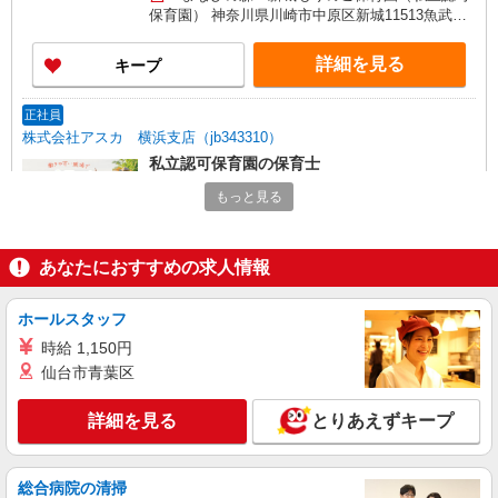
整手当：3万7000円〜5万8000円 ・役職手当：0〜
保育園） 神奈川県川崎市中原区新城11513魚武ビ
2万円 ・固定残業代（4時間分）：1万円 ※別途、
ル2階
経験手当・管理職手当・リーダー手当あり
詳細を見る
キープ
正社員
株式会社アスカ 横浜支店（jb343310）
私立認可保育園の保育士
月給 260,700円 〜 326,700円 ※給与幅は経
もっと見る
験・能力により考慮 賞与あり 交通費あり／上限5
万円まで ・早朝、夜間手当 開園 〜 8時：400
■ニチイキッズひらま保育園（私立認可保育
円/時間 18時〜閉園：400円/時間
園） 神奈川県川崎市中原区北谷町24－3
あなたにおすすめの求人情報
詳細を見る
キープ
ホールスタッフ
時給 1,150円
派遣社員
紹介予定派遣
仙台市青葉区
ベルサンテ株式会社 京都支社
保育士/月・水・金 14時退勤 フリー担当
詳細を見る
とりあえずキープ
武蔵小杉駅
【時給】1,500円〜＋交通費別途全額支給 ・交
通費全額支給 （車通勤の場合も駐車場代・ガソリ
総合病院の清掃
ン代は弊社負担） ・各種保険完備 ・昇給あり