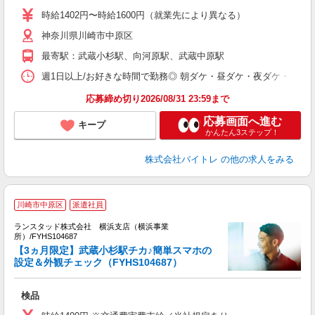
活
時給1402円〜時給1600円（就業先により異なる）
（
神奈川県川崎市中原区
短
K
最寄駅：武蔵小杉駅、向河原駅、武蔵中原駅
日
髪
週1日以上/お好きな時間で勤務◎ 朝ダケ・昼ダケ・夜ダケ・夜勤など、 ご自
応募締め切り2026/08/31 23:59まで
応募画面へ進む
キープ
かんたん3ステップ！
株式会社バイトレ
の他の求人をみる
川崎市中原区
派遣社員
調
ランスタッド株式会社 横浜支店（横浜事業
で
所）/FYHS104687
【3ヵ月限定】武蔵小杉駅チカ♪簡単スマホの
上
設定＆外観チェック（FYHS104687）
＞
未
検品