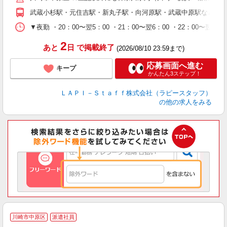
期
武蔵小杉駅・元住吉駅・新丸子駅・向河原駅・武蔵中原駅など
休
シ
▼夜勤 ・20：00〜翌5：00 ・21：00〜翌6：00 ・22
深
2
あと
日
で掲載終了
(2026/08/10 23:59まで)
応募画面へ進む
キープ
かんたん3ステップ！
ＬＡＰＩ－Ｓｔａｆｆ株式会社（ラピースタッフ）
の他の求人をみる
川崎市中原区
派遣社員