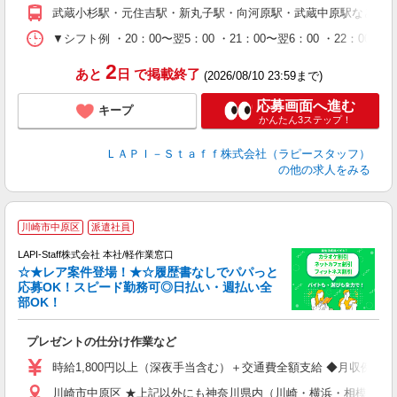
期
武蔵小杉駅・元住吉駅・新丸子駅・向河原駅・武蔵中原駅など
休
シ
▼シフト例 ・20：00〜翌5：00 ・21：00〜翌6：00 ・
深
2
あと
日
で掲載終了
(2026/08/10 23:59まで)
応募画面へ進む
キープ
かんたん3ステップ！
ＬＡＰＩ－Ｓｔａｆｆ株式会社（ラピースタッフ）
の他の求人をみる
川崎市中原区
派遣社員
LAPI-Staff株式会社 本社/軽作業窓口
☆★レア案件登場！★☆履歴書なしでパパっと
応募OK！スピード勤務可◎日払い・週払い全
部OK！
ト
プレゼントの仕分け作業など
入
量
時給1,800円以上（深夜手当含む）＋交通費全額支給 ◆月収例 316,8
迎
川崎市中原区 ★上記以外にも神奈川県内（川崎・横浜・相模原な
給