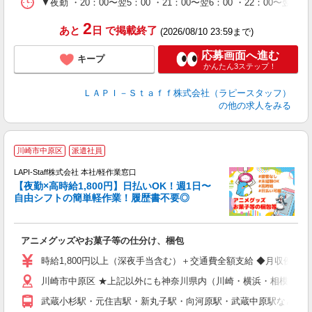
シ
▼夜勤 ・20：00〜翌5：00 ・21：00〜翌6：00 ・22
深
2
あと
日
で掲載終了
(2026/08/10 23:59まで)
応募画面へ進む
キープ
かんたん3ステップ！
ＬＡＰＩ－Ｓｔａｆｆ株式会社（ラピースタッフ）
の他の求人をみる
川崎市中原区
派遣社員
時
LAPI-Staff株式会社 本社/軽作業窓口
【夜勤×高時給1,800円】日払いOK！週1日〜
自由シフトの簡単軽作業！履歴書不要◎
く
アニメグッズやお菓子等の仕分け、梱包
入
量
時給1,800円以上（深夜手当含む）＋交通費全額支給 ◆月収例 316,8
迎
川崎市中原区 ★上記以外にも神奈川県内（川崎・横浜・相模原な
給
期
武蔵小杉駅・元住吉駅・新丸子駅・向河原駅・武蔵中原駅など
休