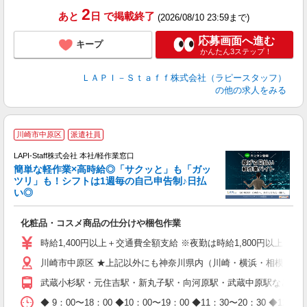
2
あと
日
で掲載終了
(2026/08/10 23:59まで)
応募画面へ進む
キープ
かんたん3ステップ！
ＬＡＰＩ－Ｓｔａｆｆ株式会社（ラピースタッフ）
の他の求人をみる
川崎市中原区
派遣社員
LAPI-Staff株式会社 本社/軽作業窓口
簡単な軽作業×高時給◎「サクッと」も「ガッ
談
ツリ」も！シフトは1週毎の自己申告制♪日払
い◎
こ
化粧品・コスメ商品の仕分けや梱包作業
入
量
時給1,400円以上＋交通費全額支給 ※夜勤は時給1,800円以上（深夜手当
迎
川崎市中原区 ★上記以外にも神奈川県内（川崎・横浜・相模原な
給
期
武蔵小杉駅・元住吉駅・新丸子駅・向河原駅・武蔵中原駅など
休
日
◆ 9：00〜18：00 ◆10：00〜19：00 ◆11：30〜2