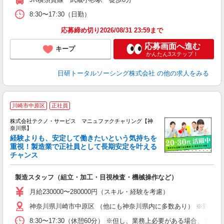
8:30〜17:30（日勤）
応募締め切り2026/08/31 23:59まで
応募画面へ進む
キープ
かんたん3ステップ！
日研トータルソーシング株式会社
の他の求人をみる
川崎市中原区
正社員
株式会社テクノ・サービス マニュファクチャリング【神
奈川県】
経験よりも、安定して働きたいという気持ちを
重視！製造業で正社員として長期安定を叶える
チャンス
く
入
製造スタッフ（組立・加工・目視検査・機械操作など）
未
あ
月給230000〜280000円（スキル・経験を考慮）
遣
神奈川県川崎市中原区 （他にも神奈川県内に多数あり） ※勤務地
8:30〜17:30（休憩60分） ※但し、業務上必要がある場合