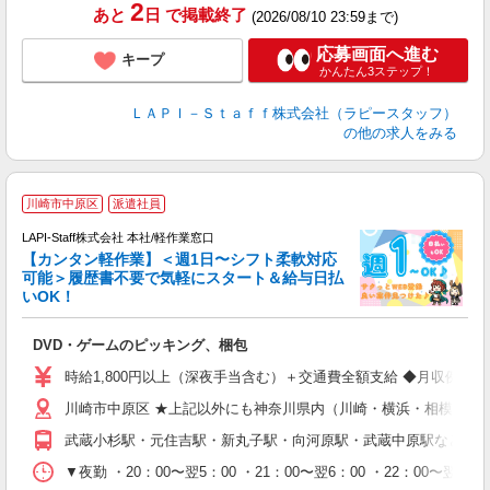
2
あと
日
で掲載終了
(2026/08/10 23:59まで)
応募画面へ進む
キープ
かんたん3ステップ！
ＬＡＰＩ－Ｓｔａｆｆ株式会社（ラピースタッフ）
の他の求人をみる
川崎市中原区
派遣社員
LAPI-Staff株式会社 本社/軽作業窓口
【カンタン軽作業】＜週1日〜シフト柔軟対応
可能＞履歴書不要で気軽にスタート＆給与日払
いOK！
を
DVD・ゲームのピッキング、梱包
入
量
時給1,800円以上（深夜手当含む）＋交通費全額支給 ◆月収例 316,8
迎
川崎市中原区 ★上記以外にも神奈川県内（川崎・横浜・相模原な
給
期
武蔵小杉駅・元住吉駅・新丸子駅・向河原駅・武蔵中原駅など
休
シ
▼夜勤 ・20：00〜翌5：00 ・21：00〜翌6：00 ・22
深