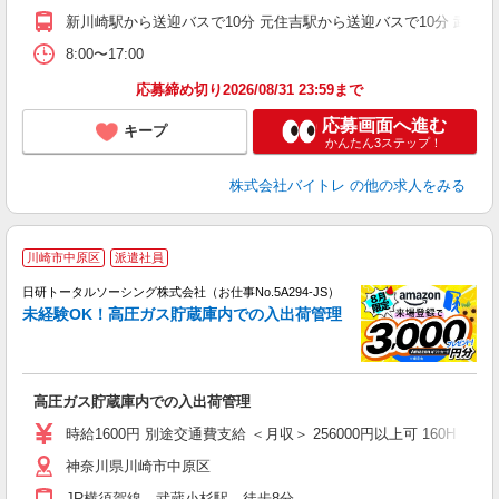
新川崎駅から送迎バスで10分 元住吉駅から送迎バスで10分 武蔵小
8:00〜17:00
応募締め切り2026/08/31 23:59まで
応募画面へ進む
キープ
かんたん3ステップ！
株式会社バイトレ
の他の求人をみる
◎
川崎市中原区
派遣社員
n
日研トータルソーシング株式会社（お仕事No.5A294-JS）
ー
未経験OK！高圧ガス貯蔵庫内での入出荷管理
z
談
W
高圧ガス貯蔵庫内での入出荷管理
入
時給1600円 別途交通費支給 ＜月収＞ 256000円以上可 160H
神奈川県川崎市中原区
JR横須賀線 武蔵小杉駅 徒歩8分