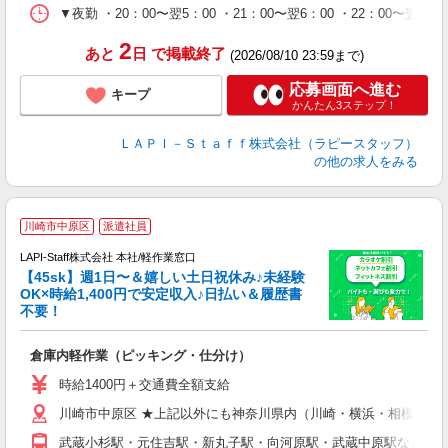
シ
▼夜勤 ・20：00〜翌5：00 ・21：00〜翌6：00 ・22
深
2
あと
日
で掲載終了
(2026/08/10 23:59まで)
応募画面へ進む
キープ
かんたん3ステップ！
ＬＡＰＩ－Ｓｔａｆｆ株式会社（ラピースタッフ）
の他の求人をみる
川崎市中原区
派遣社員
LAPI-Staff株式会社 本社/軽作業窓口
【45sk】週1日〜＆嬉しい土日祝休み♪未経験
OK×時給1,400円で安定収入♪日払い＆履歴書
不要！
す
倉庫内軽作業（ピッキング・仕分け）
入
者
時給1400円＋交通費全額支給
問
川崎市中原区 ★上記以外にも神奈川県内（川崎・横浜・相模原な
以
～
武蔵小杉駅・元住吉駅・新丸子駅・向河原駅・武蔵中原駅など