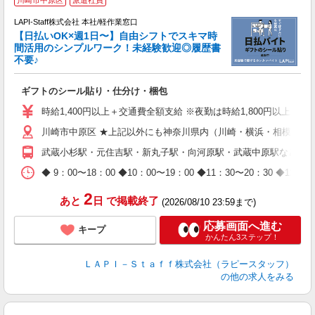
LAPI-Staff株式会社 本社/軽作業窓口
【日払いOK×週1日〜】自由シフトでスキマ時
間活用のシンプルワーク！未経験歓迎◎履歴書
不要♪
き
入
ギフトのシール貼り・仕分け・梱包
量
迎
時給1,400円以上＋交通費全額支給 ※夜勤は時給1,800円以上（深夜手
給
川崎市中原区 ★上記以外にも神奈川県内（川崎・横浜・相模原な
期
休
武蔵小杉駅・元住吉駅・新丸子駅・向河原駅・武蔵中原駅など
日
タ
◆ 9：00〜18：00 ◆10：00〜19：00 ◆11：30〜2
2
あと
日
で掲載終了
(2026/08/10 23:59まで)
応募画面へ進む
キープ
かんたん3ステップ！
ＬＡＰＩ－Ｓｔａｆｆ株式会社（ラピースタッフ）
の他の求人をみる