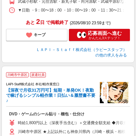
武蔵小杉駅・元住吉駅・新丸子駅・向河原駅・武蔵中原駅など
日
タ
▼日勤 ・9：00〜18：00 ・10：00〜19：00 ・11：3
2
あと
日
で掲載終了
(2026/08/10 23:59まで)
応募画面へ進む
キープ
かんたん3ステップ！
ＬＡＰＩ－Ｓｔａｆｆ株式会社（ラピースタッフ）
の他の求人をみる
川崎市中原区
派遣社員
で
LAPI-Staff株式会社 本社/軽作業窓口
【深夜で月収31万円可】短期・単発OK！夜勤
で稼げるシンプル軽作業！日払い＆履歴書不要
♪
か
DVD・ゲームのシール貼り・梱包・仕分け
入
量
時給1,800円以上（深夜手当含む）＋交通費全額支給 ◆月収例 316,8
迎
川崎市中原区 ★上記以外にも神奈川県内（川崎・横浜・相模原な
給