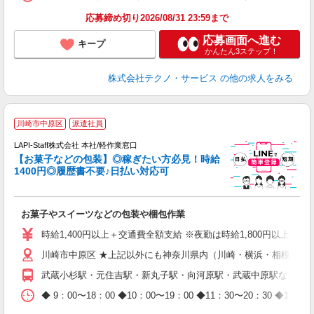
応募締め切り2026/08/31 23:59まで
応募画面へ進む
キープ
かんたん3ステップ！
株式会社テクノ・サービス
の他の求人をみる
川崎市中原区
派遣社員
LAPI-Staff株式会社 本社/軽作業窓口
【お菓子などの包装】◎稼ぎたい方必見！時給
1400円◎履歴書不要♪日払い対応可
た
お菓子やスイーツなどの包装や梱包作業
入
量
時給1,400円以上＋交通費全額支給 ※夜勤は時給1,800円以上（深夜手当
迎
川崎市中原区 ★上記以外にも神奈川県内（川崎・横浜・相模原な
給
期
武蔵小杉駅・元住吉駅・新丸子駅・向河原駅・武蔵中原駅など
休
日
◆ 9：00〜18：00 ◆10：00〜19：00 ◆11：30〜2
タ