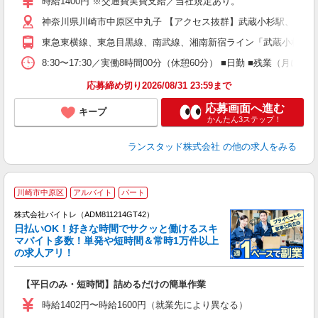
時給1400円 ※交通費実費支給／当社規定あり。
神奈川県川崎市中原区中丸子 【アクセス抜群】武蔵小杉駅、向河原
東急東横線、東急目黒線、南武線、湘南新宿ライン「武蔵小杉」駅よ
8:30〜17:30／実働8時間00分（休憩60分） ■日勤 ■残業
応募締め切り2026/08/31 23:59まで
応募画面へ進む
キープ
かんたん3ステップ！
ランスタッド株式会社
の他の求人をみる
川崎市中原区
アルバイト
パート
株式会社バイトレ（ADM811214GT42）
く
日払いOK！好きな時間でサクッと働けるスキ
マバイト多数！単発や短時間＆常時1万件以上
☆
の求人アリ！
験
【平日のみ・短時間】詰めるだけの簡単作業
即
活
時給1402円〜時給1600円（就業先により異なる）
（