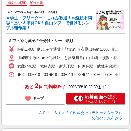
川崎市中原区
派遣社員
LAPI-Staff株式会社 本社/軽作業窓口
≪学生・フリーター・しゅふ歓迎！≫経験不問
相
◎日払い＆単発OK！自由シフトで働けるシン
プル軽作業！
見
ギフトやお菓子の仕分け・シール貼り
入
量
時給1,400円以上＋交通費全額支給 ※夜勤は時給1,800円以上（深夜手当
迎
川崎市中原区 ★上記以外にも神奈川県内（川崎・横浜・相模原な
給
期
武蔵小杉駅・元住吉駅・新丸子駅・向河原駅・武蔵中原駅など
休
日
◆ 9：00〜18：00 ◆10：00〜19：00 ◆11：30〜2
タ
2
あと
日
で掲載終了
(2026/08/10 23:59まで)
応募画面へ進む
キープ
かんたん3ステップ！
ＬＡＰＩ－Ｓｔａｆｆ株式会社（ラピースタッフ）
の他の求人をみる