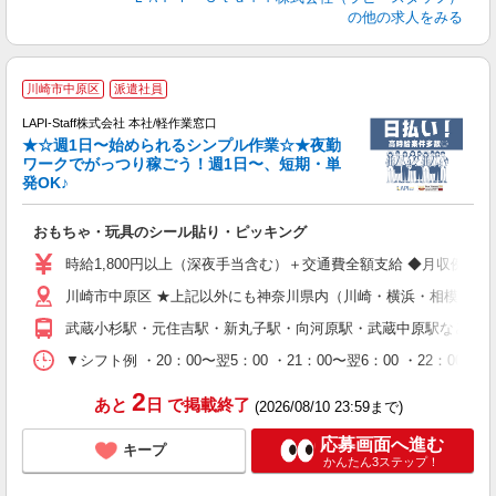
の他の求人をみる
川崎市中原区
派遣社員
LAPI-Staff株式会社 本社/軽作業窓口
★☆週1日〜始められるシンプル作業☆★夜勤
ワークでがっつり稼ごう！週1日〜、短期・単
発OK♪
ン
おもちゃ・玩具のシール貼り・ピッキング
入
量
時給1,800円以上（深夜手当含む）＋交通費全額支給 ◆月収例 316,8
迎
川崎市中原区 ★上記以外にも神奈川県内（川崎・横浜・相模原な
給
期
武蔵小杉駅・元住吉駅・新丸子駅・向河原駅・武蔵中原駅など
休
シ
▼シフト例 ・20：00〜翌5：00 ・21：00〜翌6：00 ・
深
2
あと
日
で掲載終了
(2026/08/10 23:59まで)
応募画面へ進む
キープ
かんたん3ステップ！