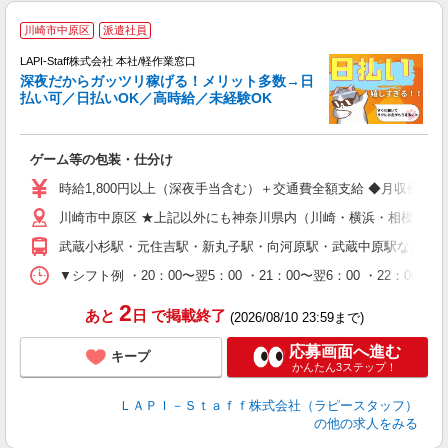
お
川崎市中原区
派遣社員
LAPI-Staff株式会社 本社/軽作業窓口
深夜だからガッツリ稼げる！メリット多数→日
払い可／日払いOK／高時給／未経験OK
時
す
入
ゲーム等の包装・仕分け
量
迎
時給1,800円以上（深夜手当含む）＋交通費全額支給 ◆月収例 316,8
給
川崎市中原区 ★上記以外にも神奈川県内（川崎・横浜・相模原な
期
休
武蔵小杉駅・元住吉駅・新丸子駅・向河原駅・武蔵中原駅など
シ
深
▼シフト例 ・20：00〜翌5：00 ・21：00〜翌6：00 ・
2
あと
日
で掲載終了
(2026/08/10 23:59まで)
応募画面へ進む
キープ
かんたん3ステップ！
ＬＡＰＩ－Ｓｔａｆｆ株式会社（ラピースタッフ）
の他の求人をみる