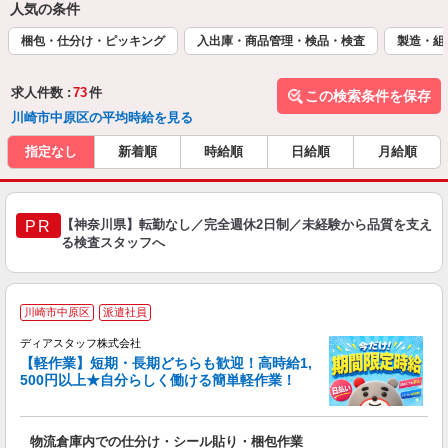
人気の条件
梱包・仕分け・ピッキング
入出庫・商品管理・検品・検査
製造・組
求人件数 :
73
件
この検索条件を保存
川崎市中原区の平均時給を見る
指定なし
新着順
時給順
日給順
月給順
【神奈川県】転勤なし／完全週休2日制／未経験から品質を支え
PR
る検査スタッフへ
川崎市中原区
派遣社員
ディアスタッフ株式会社
【軽作業】短期・長期どちらも歓迎！高時給1,
500円以上★自分らしく働ける簡単軽作業！
大
物流倉庫内での仕分け・シール貼り・梱包作業
入