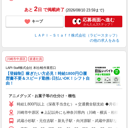
タ
2
あと
日
で掲載終了
(2026/08/10 23:59まで)
応募画面へ進む
キープ
かんたん3ステップ！
ＬＡＰＩ－Ｓｔａｆｆ株式会社（ラピースタッフ）
の他の求人をみる
川崎市中原区
派遣社員
LAPI-Staff株式会社 本社/軽作業窓口
【登録制】稼ぎたい方必見！時給1800円◎履
歴書不要＆スピード勤務♪日払いOK！シフト自
由！
と
アニメグッズ・お菓子等の仕分け・梱包
入
量
時給1,800円以上（深夜手当含む）＋交通費全額支給 ◆月収例 316,8
迎
川崎市中原区 ★上記以外にも神奈川県内（川崎・横浜・相模原な
給
期
武蔵小杉駅・元住吉駅・新丸子駅・向河原駅・武蔵中原駅など
休