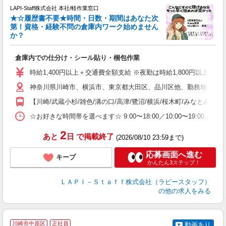
LAPI-Staff株式会社 本社/軽作業窓口
★☆履歴書不要★時間・日数・期間はあなた次
第！資格・経験不問の倉庫内ワーク始めません
か？
リ
倉庫内での仕分け・シール貼り・梱包作業
入
量
時給1,400円以上＋交通費全額支給 ※夜勤は時給1,800円以上（深夜手当
迎
神奈川県川崎市、横浜市、東京都大田区、品川区他、勤務地多数!!
い
以
【川崎/武蔵小杉/雑色/溝の口/高津/鷺沼/横浜/桜木町/みなとみらい
K
☆お好きな時間帯を選べます☆ 9:00〜18:00／10:00〜19:
録
2
あと
日
で掲載終了
(2026/08/10 23:59まで)
応募画面へ進む
キープ
かんたん3ステップ！
ＬＡＰＩ－Ｓｔａｆｆ株式会社（ラピースタッフ）
の他の求人をみる
川崎市中原区
正社員
動画あり