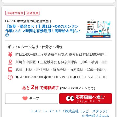
＼
川崎市中原区
派遣社員
LAPI-Staff株式会社 本社/軽作業窓口
【短期・単発ＯＫ！】週1日〜OKのカンタン
作業♪スキマ時間を有効活用！高時給＆日払い
◎
期
ギフトのシール貼り・仕分け・梱包
入
量
時給1,400円以上＋交通費全額支給 ※夜勤は時給1,800円以上（深夜手
迎
川崎市中原区 ★上記以外にも神奈川県内（川崎・横浜・相模原な
給
期
武蔵小杉駅・元住吉駅・新丸子駅・向河原駅・武蔵中原駅など
休
日
◆ 9：00〜18：00 ◆10：00〜19：00 ◆11：30〜2
タ
2
あと
日
で掲載終了
(2026/08/10 23:59まで)
応募画面へ進む
キープ
かんたん3ステップ！
ＬＡＰＩ－Ｓｔａｆｆ株式会社（ラピースタッフ）
の他の求人をみる