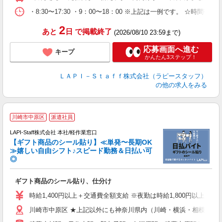
内
・8:30〜17:30 ・9：00〜18：00 ※上記は一例です。
2
あと
日
で掲載終了
(2026/08/10 23:59まで)
応募画面へ進む
キープ
かんたん3ステップ！
ＬＡＰＩ－Ｓｔａｆｆ株式会社（ラピースタッフ）
の他の求人をみる
川崎市中原区
派遣社員
LAPI-Staff株式会社 本社/軽作業窓口
【ギフト商品のシール貼り】≪単発〜長期OK
≫嬉しい自由シフト♪スピード勤務＆日払い可
◎
入
ギフト商品のシール貼り、仕分け
量
迎
時給1,400円以上＋交通費全額支給 ※夜勤は時給1,800円以上（深夜手
給
川崎市中原区 ★上記以外にも神奈川県内（川崎・横浜・相模原な
期
休