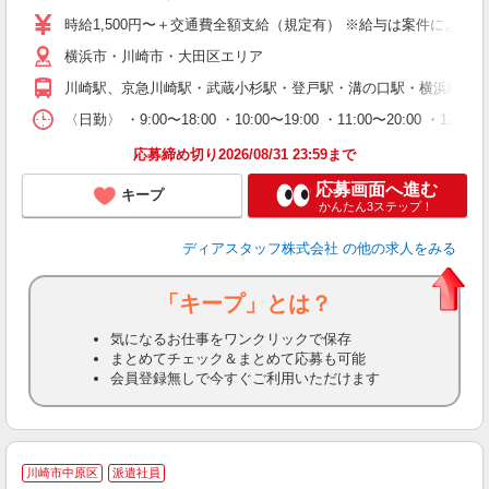
量
時給1,500円〜＋交通費全額支給（規定有） ※給与は案件により異なり
ー
横浜市・川崎市・大田区エリア
日
間
川崎駅、京急川崎駅・武蔵小杉駅・登戸駅・溝の口駅・横浜駅・鶴
限
〈日勤〉 ・9:00〜18:00 ・10:00〜19:00 ・11:00
O.
応募締め切り2026/08/31 23:59まで
応募画面へ進む
キープ
かんたん3ステップ！
ディアスタッフ株式会社
の他の求人をみる
「キープ」とは？
気になるお仕事をワンクリックで保存
まとめてチェック＆まとめて応募も可能
会員登録無しで今すぐご利用いただけます
川崎市中原区
派遣社員