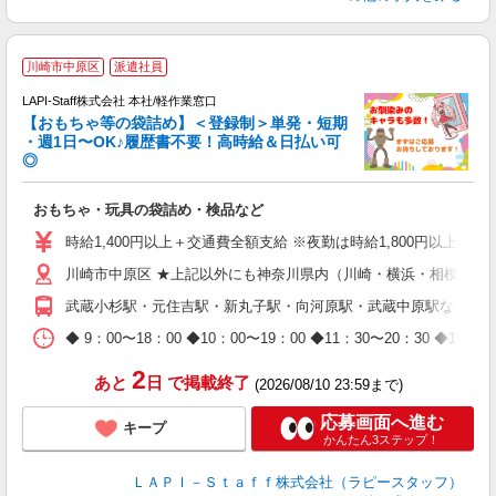
川崎市中原区
派遣社員
LAPI-Staff株式会社 本社/軽作業窓口
【おもちゃ等の袋詰め】＜登録制＞単発・短期
・週1日〜OK♪履歴書不要！高時給＆日払い可
◎
必
おもちゃ・玩具の袋詰め・検品など
入
量
時給1,400円以上＋交通費全額支給 ※夜勤は時給1,800円以上（深夜手
迎
川崎市中原区 ★上記以外にも神奈川県内（川崎・横浜・相模原な
給
期
武蔵小杉駅・元住吉駅・新丸子駅・向河原駅・武蔵中原駅など
休
日
◆ 9：00〜18：00 ◆10：00〜19：00 ◆11：30〜2
タ
2
あと
日
で掲載終了
(2026/08/10 23:59まで)
応募画面へ進む
キープ
かんたん3ステップ！
ＬＡＰＩ－Ｓｔａｆｆ株式会社（ラピースタッフ）