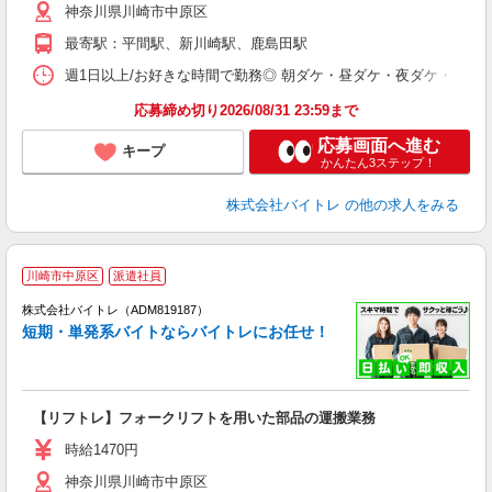
神奈川県川崎市中原区
短
K
最寄駅：平間駅、新川崎駅、鹿島田駅
日
髪
週1日以上/お好きな時間で勤務◎ 朝ダケ・昼ダケ・夜ダケ・夜勤など、 ご自
応募締め切り2026/08/31 23:59まで
応募画面へ進む
キープ
かんたん3ステップ！
株式会社バイトレ
の他の求人をみる
川崎市中原区
派遣社員
ィ
株式会社バイトレ（ADM819187）
短期・単発系バイトならバイトレにお任せ！
い
【リフトレ】フォークリフトを用いた部品の運搬業務
即
活
時給1470円
（
神奈川県川崎市中原区
煙