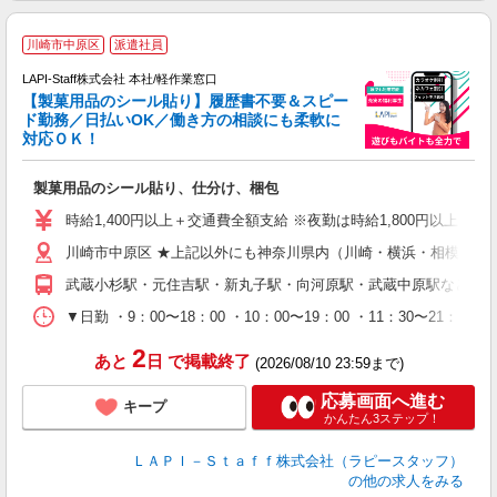
川崎市中原区
派遣社員
LAPI-Staff株式会社 本社/軽作業窓口
【製菓用品のシール貼り】履歴書不要＆スピー
ド勤務／日払いOK／働き方の相談にも柔軟に
対応ＯＫ！
入
製菓用品のシール貼り、仕分け、梱包
量
迎
時給1,400円以上＋交通費全額支給 ※夜勤は時給1,800円以上（深夜手
給
川崎市中原区 ★上記以外にも神奈川県内（川崎・横浜・相模原な
期
休
武蔵小杉駅・元住吉駅・新丸子駅・向河原駅・武蔵中原駅など
日
タ
▼日勤 ・9：00〜18：00 ・10：00〜19：00 ・11：3
2
あと
日
で掲載終了
(2026/08/10 23:59まで)
応募画面へ進む
キープ
かんたん3ステップ！
ＬＡＰＩ－Ｓｔａｆｆ株式会社（ラピースタッフ）
の他の求人をみる