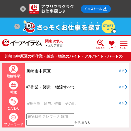
関東
の求人
▼エリア変更
川崎市中原区の軽作業・製造・物流のバイト・アルバイト・パートの
求人情報一覧
川崎市中原区
選択
勤務地/駅
軽作業・製造・物流すべて
選択
職種
雇用形態、給与、特徴、その他
選択
こだわり
を含まない
フリーワード