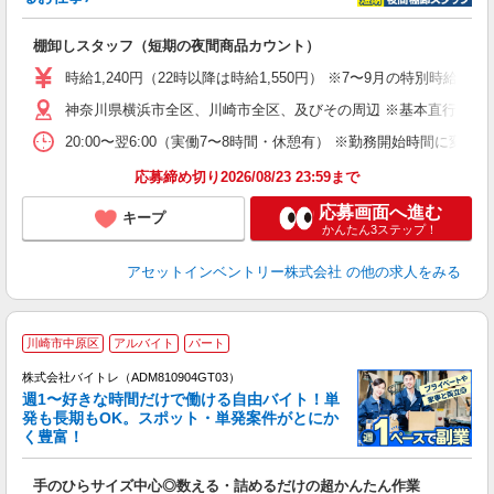
手
棚卸しスタッフ（短期の夜間商品カウント）
履
学
時給1,240円（22時以降は時給1,550円） ※7〜9月の特別時
日
神奈川県横浜市全区、川崎市全区、及びその周辺 ※基本直行直帰
給
20:00〜翌6:00（実働7〜8時間・休憩有） ※勤務開始時間に
応募締め切り2026/08/23 23:59まで
応募画面へ進む
キープ
かんたん3ステップ！
アセットインベントリー株式会社
の他の求人をみる
川崎市中原区
アルバイト
パート
株式会社バイトレ（ADM810904GT03）
週1〜好きな時間だけで働ける自由バイト！単
発も長期もOK。スポット・単発案件がとにか
も
く豊富！
気
手のひらサイズ中心◎数える・詰めるだけの超かんたん作業
即