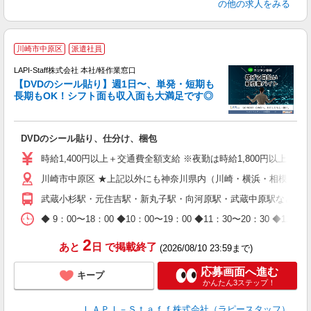
の他の求人をみる
＼
川崎市中原区
派遣社員
LAPI-Staff株式会社 本社/軽作業窓口
【DVDのシール貼り】週1日〜、単発・短期も
長期もOK！シフト面も収入面も大満足です◎
働
DVDのシール貼り、仕分け、梱包
入
量
時給1,400円以上＋交通費全額支給 ※夜勤は時給1,800円以上（深夜手
迎
川崎市中原区 ★上記以外にも神奈川県内（川崎・横浜・相模原な
給
期
武蔵小杉駅・元住吉駅・新丸子駅・向河原駅・武蔵中原駅など
休
日
◆ 9：00〜18：00 ◆10：00〜19：00 ◆11：30〜2
タ
2
あと
日
で掲載終了
(2026/08/10 23:59まで)
応募画面へ進む
キープ
かんたん3ステップ！
ＬＡＰＩ－Ｓｔａｆｆ株式会社（ラピースタッフ）