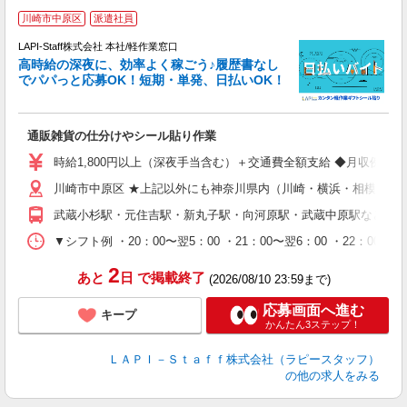
川崎市中原区
派遣社員
LAPI-Staff株式会社 本社/軽作業窓口
し
高時給の深夜に、効率よく稼ごう♪履歴書なし
でパパっと応募OK！短期・単発、日払いOK！
業
通販雑貨の仕分けやシール貼り作業
入
量
時給1,800円以上（深夜手当含む）＋交通費全額支給 ◆月収例 316,8
迎
川崎市中原区 ★上記以外にも神奈川県内（川崎・横浜・相模原な
給
期
武蔵小杉駅・元住吉駅・新丸子駅・向河原駅・武蔵中原駅など
休
シ
▼シフト例 ・20：00〜翌5：00 ・21：00〜翌6：00 ・
深
2
あと
日
で掲載終了
(2026/08/10 23:59まで)
応募画面へ進む
キープ
かんたん3ステップ！
ＬＡＰＩ－Ｓｔａｆｆ株式会社（ラピースタッフ）
の他の求人をみる