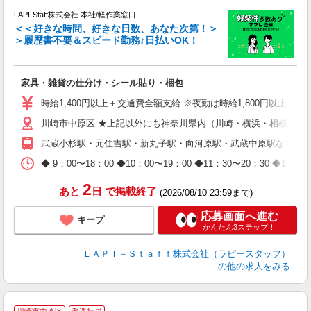
LAPI-Staff株式会社 本社/軽作業窓口
＜＜好きな時間、好きな日数、あなた次第！＞
＞履歴書不要＆スピード勤務♪日払いOK！
者
家具・雑貨の仕分け・シール貼り・梱包
入
量
時給1,400円以上＋交通費全額支給 ※夜勤は時給1,800円以上（深夜手
迎
川崎市中原区 ★上記以外にも神奈川県内（川崎・横浜・相模原な
給
期
武蔵小杉駅・元住吉駅・新丸子駅・向河原駅・武蔵中原駅など
休
日
◆ 9：00〜18：00 ◆10：00〜19：00 ◆11：30〜2
タ
2
あと
日
で掲載終了
(2026/08/10 23:59まで)
応募画面へ進む
キープ
かんたん3ステップ！
ＬＡＰＩ－Ｓｔａｆｆ株式会社（ラピースタッフ）
の他の求人をみる
★
川崎市中原区
派遣社員