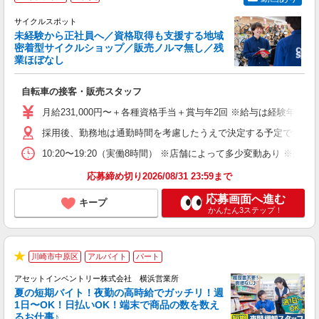
サイクルスポット
未経験から正社員へ／資格取得も支援する地域
密着型サイクルショップ／販売ノルマ無し／残
業ほぼなし
す
自転車の接客・販売スタッフ
女
月給231,000円〜＋各種資格手当＋賞与年2回 ※給与は経験年
ス
残
採用後、勤務地は通勤時間を考慮したうえで決定する予定です。 ※居
10:20〜19:20（実働8時間） ※店舗によって多少変動あり ※残
ブ
資
応募締め切り2026/08/31 23:59まで
応募画面へ進む
キープ
かんたん3ステップ！
川崎市中原区
アルバイト
パート
★
アセットインベントリー株式会社 横浜営業所
夏の短期バイト！夜勤の高時給でガッチリ！週
担
1日〜OK！日払いOK！端末で商品の数を数え
自
るお仕事♪