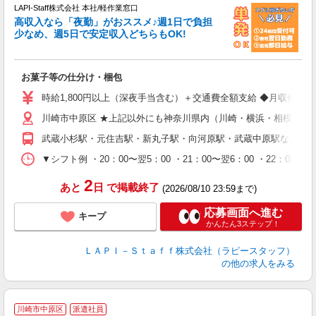
LAPI-Staff株式会社 本社/軽作業窓口
高収入なら「夜勤」がおススメ♪週1日で負担
ど
少なめ、週5日で安定収入どちらもOK!
マ
お菓子等の仕分け・梱包
入
量
時給1,800円以上（深夜手当含む）＋交通費全額支給 ◆月収例 316,8
迎
川崎市中原区 ★上記以外にも神奈川県内（川崎・横浜・相模原な
給
期
武蔵小杉駅・元住吉駅・新丸子駅・向河原駅・武蔵中原駅など
休
シ
▼シフト例 ・20：00〜翌5：00 ・21：00〜翌6：00 ・
深
2
あと
日
で掲載終了
(2026/08/10 23:59まで)
応募画面へ進む
キープ
かんたん3ステップ！
ＬＡＰＩ－Ｓｔａｆｆ株式会社（ラピースタッフ）
の他の求人をみる
川崎市中原区
派遣社員