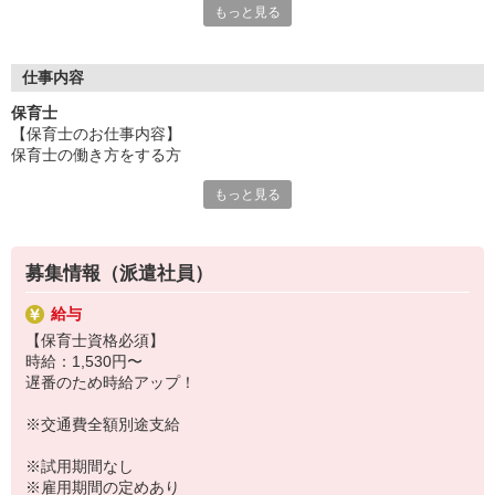
もっと見る
保育専門の人材サービスをしているからこそ、豊富な求人情報を
ご用意！
「せっかくなら通いやすい園が良い」「こんな園を探している」
「短時間で探してる」「いずれ正職員になりたい！」
仕事内容
など、あなたのご要望や気になることは何でも相談して下さい
保育士
ネ！
【保育士のお仕事内容】
保育士の働き方をする方
もっと見る
≪クラス運営に係る業務全般≫
・クラス担任のお手伝い
・食事、排泄、着脱の介助
・日々の遊びの提供
募集情報（派遣社員）
・簡単な保護者様対応
・消毒、清掃業務
給与
・お子さまの見守り
【保育士資格必須】
・・・等
時給：1,530円〜
遅番のため時給アップ！
※交通費全額別途支給
※試用期間なし
※雇用期間の定めあり