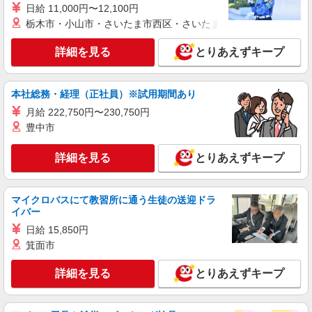
日給 11,000円〜12,100円
保育士
栃木市・小山市・さいたま市西区・さいたま市岩槻区・久喜市・
【保育士資格必須】 時給： 1,500円〜 ※交通
費全額別途支給 ※試用期間なし ※雇用期間の定め
詳細を見る
とりあえずキープ
あり ※給与幅は経験・能力による
神奈川県川崎市中原区下小田中1
詳細を見る
キープ
本社総務・経理（正社員）※試用期間あり
月給 222,750円〜230,750円
派遣社員
豊中市
セントスタッフ株式会社 横浜支店（31888)
保育士
詳細を見る
とりあえずキープ
■時給 1,500円〜1,700円 ※交通費別途全額支
給（規定あり） （月収例） 時給1,500円×1日7.5時
間×月20日の場合 225,000円 ※給与幅は経験・能
神奈川県川崎市中原区木月2
マイクロバスにて教習所に通う生徒の送迎ドラ
力による
イバー
詳細を見る
キープ
日給 15,850円
箕面市
派遣社員
詳細を見る
とりあえずキープ
セントスタッフ株式会社 横浜支店（19350)
保育士
【保育士資格必須】 時給：1,300円〜 ※交通