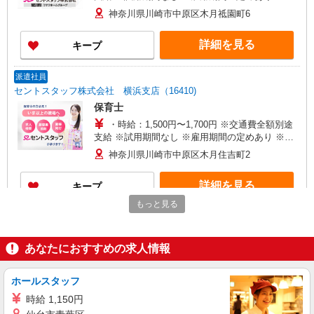
与幅は経験・能力による
神奈川県川崎市中原区木月祗園町6
詳細を見る
キープ
派遣社員
セントスタッフ株式会社 横浜支店（16410)
保育士
・時給：1,500円〜1,700円 ※交通費全額別途
支給 ※試用期間なし ※雇用期間の定めあり ※給
与幅は経験・能力による
神奈川県川崎市中原区木月住吉町2
詳細を見る
キープ
もっと見る
派遣社員
セントスタッフ株式会社 横浜支店（10558)
あなたにおすすめの求人情報
保育士
【保育士資格必須】 時給：1,500円〜 ※交通
費全額別途支給 ※試用期間なし ※雇用期間の定め
ホールスタッフ
あり ※給与幅は経験・能力による
神奈川県川崎市中原区上小田中3
時給 1,150円