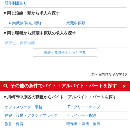
研修制度あり
同じ沿線・駅から求人を探す
ＪＲ南武線(神奈川県)
武蔵中原駅
同じ職種から武蔵中原駅の求人を探す
保育士・保育補助
関連する条件をもっと見る
同じ雇用形態から武蔵中原駅の求人を探す
派遣社員
同じ特徴から武蔵中原駅の求人を探す
ID：AE0731687512
ミドル（40代～）活躍中
エルダー（50代～）活躍中
その他の条件でバイト・アルバイト・パートを探す
高収入・高額
昇給あり
川崎市中原区の職種からバイト・アルバイト・パートを探す
平日のみ勤務OK
オープニングスタッフ
オフィスワーク・事務
IT・クリエイティブ
禁煙・分煙
駅直結・駅チカ
建築・設備・アクティブワーク
ドライバー・配達
交通費支給
社会保険あり
教育・保育
軽作業・製造・物流
産休・育休取得実績あり
退職金・財形貯蓄制度あり