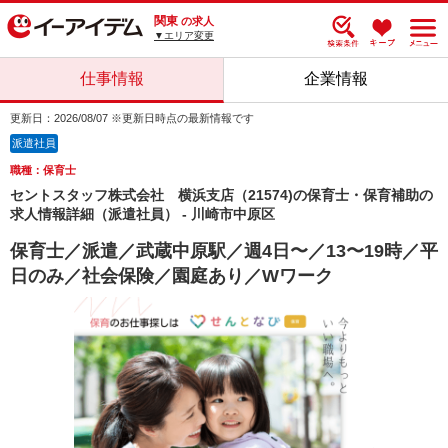
関東
の求人
▼エリア変更
仕事情報
企業情報
更新日：2026/08/07 ※更新日時点の最新情報です
派遣社員
職種：保育士
セントスタッフ株式会社 横浜支店（21574)の保育士・保育補助の
求人情報詳細（派遣社員） - 川崎市中原区
保育士／派遣／武蔵中原駅／週4日〜／13〜19時／平
日のみ／社会保険／園庭あり／Wワーク