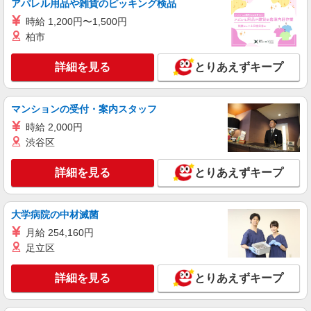
アパレル用品や雑貨のピッキング検品
費全額別途支給 ※試用期間なし ※雇用期間の定め
あり ※給与幅は経験・能力による
時給 1,200円〜1,500円
神奈川県川崎市中原区井田中ノ町
柏市
詳細を見る
キープ
詳細を見る
とりあえずキープ
派遣社員
セントスタッフ株式会社 横浜支店（10518)
マンションの受付・案内スタッフ
保育士
時給 2,000円
【保育士資格必須】 時給：1,500円〜 ※交通
渋谷区
費全額別途支給 ※試用期間なし ※雇用期間の定め
あり ※給与幅は経験・能力による
神奈川県川崎市中原区北谷町7
詳細を見る
とりあえずキープ
詳細を見る
キープ
大学病院の中材滅菌
正社員
月給 254,160円
株式会社アスカ 横浜支店（jb587360）
足立区
私立認可保育園の保育士
月給 239,300円 〜 364,300円 ※給与幅は経
詳細を見る
とりあえずキープ
験・能力により考慮 賞与あり 交通費あり／全額支
給 ※年齢・経験・能力を考慮いたします。
■ChaCha Children Imai（私立認可保育園） 神