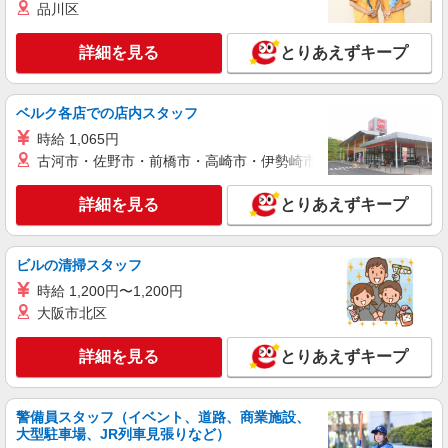
品川区
派遣社員
セントスタッフ株式会社 横浜支店（13198)
詳細を見る
とりあえずキープ
保育士
【保育士資格必須】 時給：1,300円〜 ※交通
費全額別途支給 ※試用期間なし ※雇用期間の定め
ベルク各店での店内スタッフ
あり ※給与幅は経験・能力による
神奈川県川崎市中原区新丸子町
時給 1,065円
古河市・佐野市・前橋市・高崎市・伊勢崎市・太田市・館林市・
詳細を見る
キープ
詳細を見る
とりあえずキープ
派遣社員
セントスタッフ株式会社 横浜支店（19350)
保育士
ビルの清掃スタッフ
【保育士資格必須】 時給：1,300円〜 ※交通
時給 1,200円〜1,200円
費全額別途支給 ※試用期間なし ※雇用期間の定め
大阪市北区
あり ※給与幅は経験・能力による
神奈川県川崎市中原区井田中ノ町
詳細を見る
とりあえずキープ
詳細を見る
キープ
警備員スタッフ（イベント、道路、商業施設、
派遣社員
大型駐車場、JR列車見張りなど）
セントスタッフ株式会社 横浜支店（10945)