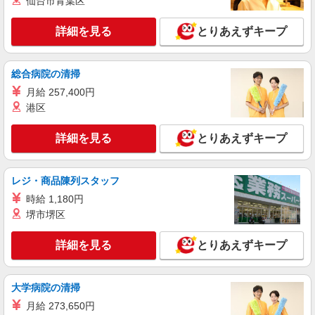
仙台市青葉区
詳細を見る
キープ
詳細を見る
とりあえずキープ
派遣社員
セントスタッフ株式会社 横浜支店（15111)
総合病院の清掃
保育士
月給 257,400円
【保育士資格必須】 時給：1,500円〜1,700円
※交通費全額別途支給 ※試用期間なし ※雇用期間
港区
の定めあり ※給与幅は経験・能力による
神奈川県川崎市中原区中丸子
詳細を見る
とりあえずキープ
詳細を見る
キープ
レジ・商品陳列スタッフ
派遣社員
時給 1,180円
セントスタッフ株式会社 横浜支店（10691)
堺市堺区
保育士
【保育士資格必須】 時給：1,500円〜 ※交通
詳細を見る
とりあえずキープ
費全額別途支給 ※試用期間なし ※雇用期間の定め
あり ※給与幅は経験・能力による
神奈川県川崎市中原区小杉町1
大学病院の清掃
詳細を見る
キープ
月給 273,650円