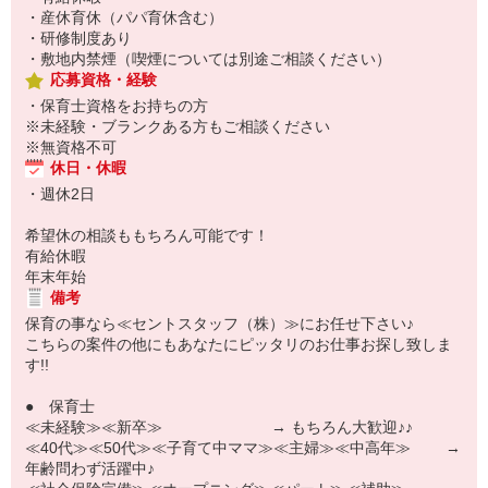
・産休育休（パパ育休含む）
・研修制度あり
・敷地内禁煙（喫煙については別途ご相談ください）
応募資格・経験
・保育士資格をお持ちの方
※未経験・ブランクある方もご相談ください
※無資格不可
休日・休暇
・週休2日
希望休の相談ももちろん可能です！
有給休暇
年末年始
備考
保育の事なら≪セントスタッフ（株）≫にお任せ下さい♪
こちらの案件の他にもあなたにピッタリのお仕事お探し致しま
す!!
● 保育士
≪未経験≫≪新卒≫ → もちろん大歓迎♪♪
≪40代≫≪50代≫≪子育て中ママ≫≪主婦≫≪中高年≫ →
年齢問わず活躍中♪