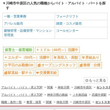
研修制度あり
川崎市中原区の人気の職種からバイト・アルバイト・パートを探
す
同じ職種から求人を探す
一般・営業事務
フォークリフト
教育・保育
アパレル販売
雑貨・コスメ販売
保育士・保育補助
建物管理・設備管理・マンション
コールセンター
管理員
同じ特徴から求人を探す
ミドル（40代～）活躍中
オープニングスタッフ
保育士・保育補助
ミドル（40代～）活躍中
交通費支給
社会保険あり
エルダー（50代～）活躍中
高収入・高額
昇給あり
産休・育休取得実績あり
平日のみ勤務OK
オープニングスタッフ
禁煙・分煙
駅直結・駅チカ
交通費支給
もっと見る
アルバイト・バイト・求人TOP
関東
神奈川県
川崎市中原区
セントスタ
アルバイト・バイト・求人TOP
神奈川県の路線
ＪＲ南武線
武蔵中原駅
職種・条件一覧
教育・保育
関東
神奈川県
川崎市中原区
セントスタ