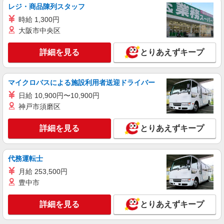
奈川県川崎市中原区今井仲町５－３１
レジ・商品陳列スタッフ
時給 1,300円
詳細を見る
キープ
大阪市中央区
派遣社員
詳細を見る
とりあえずキープ
株式会社アスカ 横浜支店（jb588784）
私立認可保育園の保育士
マイクロバスによる施設利用者送迎ドライバー
時給 1,550円 〜 1,650円 ※給与幅は経験・能
力により考慮 賞与あり 交通費あり／全額支給
日給 10,900円〜10,900円
■ChaCha Children Imai（私立認可保育園） 神
神戸市須磨区
奈川県川崎市中原区今井仲町５－３１
詳細を見る
とりあえずキープ
詳細を見る
キープ
代務運転士
月給 253,500円
豊中市
詳細を見る
とりあえずキープ