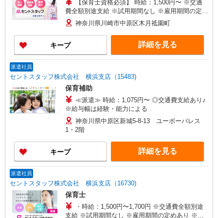
【保育士資格必須】 時給：1,500円〜 ※交通
費全額別途支給 ※試用期間なし ※雇用期間の定め
あり ※給与幅は経験・能力による
神奈川県川崎市中原区木月祗園町
詳細を見る
キープ
派遣社員
セントスタッフ株式会社 横浜支店（15483)
保育補助
≪派遣≫ 時給：1,075円〜 ◎交通費支給あり♪
※給与幅は経験・能力による
神奈川県中原区新城5-8-13 ユーボーパレス
1・2階
詳細を見る
キープ
派遣社員
セントスタッフ株式会社 横浜支店（16730)
保育士
・時給：1,500円〜1,700円 ※交通費全額別途
支給 ※試用期間なし ※雇用期間の定めあり ※給