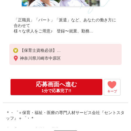
「正職員」「パート」「派遣」など、あなたの働き方に
合わせて
様々な求人をご用意♪ 登録〜就業、勤務...
【保育士資格必須】
時給：1,530円〜
神奈川県川崎市中原区
遅番のため時給アップ！
※交通費全額別途支給
応募画面へ進む
※試用期間なし
※雇用期間の定めあり
1分で応募完了!!
キープ
※給与幅は経験・能力による
＊・゜＋保育・福祉・医療の専門人材サービス会社『セントスタ
ッフ』＋゜・＊
◎保育園のお仕事情報が満載です！