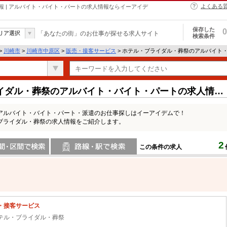
よくある
 | アルバイト・バイト・パートの求人情報ならイーアイデ
保存した
0
リア選択
「あなたの街」のお仕事が探せる求人サイト
検索条件
>
川崎市
>
川崎市中原区
>
販売・接客サービス
> ホテル・ブライダル・葬祭のアルバイト
イダル・葬祭のアルバイト・バイト・パートの求人情報
アルバイト・バイト・パート・派遣のお仕事探しはイーアイデムで！
ブライダル・葬祭の求人情報をご紹介します。
2
この条件の求人
間で検索
路線・駅・駅で検索
・接客サービス
テル・ブライダル・葬祭