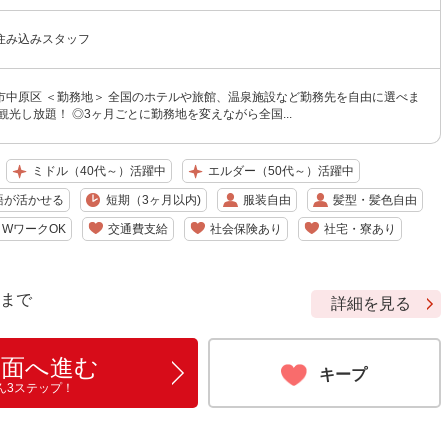
住み込みスタッフ
市中原区 ＜勤務地＞ 全国のホテルや旅館、温泉施設など勤務先を自由に選べま
観光し放題！ ◎3ヶ月ごとに勤務地を変えながら全国...
ミドル（40代～）活躍中
エルダー（50代～）活躍中
語が活かせる
短期（3ヶ月以内)
服装自由
髪型・髪色自由
WワークOK
交通費支給
社会保険あり
社宅・寮あり
9 まで
詳細を見る
画面へ進む
キープ
ん3ステップ！