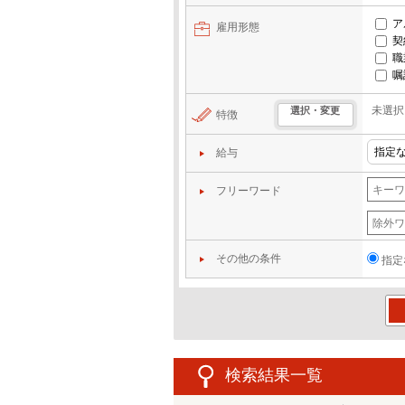
ア
雇用形態
契
職
嘱
未選択
選択・変更
特徴
給与
フリーワード
その他の条件
指定
この
検索結果一覧