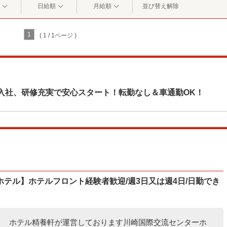
日給順
月給順
並び替え解除
1
( 1 / 1ページ )
入社、研修充実で安心スタート！転勤なし＆車通勤OK！
テル】ホテルフロント経験者歓迎/週3日又は週4日/日勤でき
ホテル精養軒が運営しております川崎国際交流センターホ