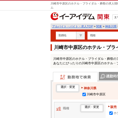
川崎市中原区のホテル・ブライダル・葬祭の求人情報
ム
エ
関東
アルバイト・バイト・求人TOP
>
関東
>
神奈川県
勤務地
職種
川崎市中原区のホテル・ブラ
一覧
川崎市中原区のホテル・ブライダル・葬祭の
あなたにぴったりの川崎市中原区のホテル・
勤務地で検索
通勤時間・区
選択・変更
神奈川県
川崎市中原区
販売
選択・変更
職種
ホ