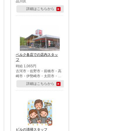
品川区
詳細はこちらから
ベルク各店での店内スタッ
フ
時給 1,065円
古河市・佐野市・前橋市・高
崎市・伊勢崎市・太田市・館
林市・藤岡市・大泉町・さい
詳細はこちらから
たま市北区・川越市・熊谷
市・行田市・秩父市・所沢
市・飯能市・東松山市・坂戸
市・鶴ケ島市・千葉市中央
区・市川市・松戸市・習志野
市・柏市・流山市・八千代
市・足立区・江戸川区・八王
子市・町田市
ビルの清掃スタッフ