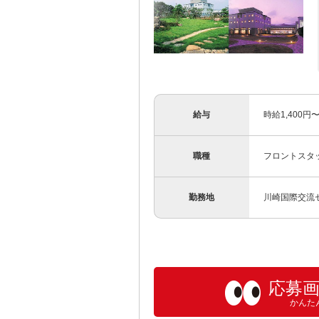
給与
時給1,400円
職種
フロントスタ
勤務地
川崎国際交流セ
応募
かんた