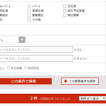
ルバイト
パート
正社員
約社員
派遣社員
紹介予定派遣
業紹介
業務委託
独立開業
託
その他
を含む
を含まない
なし
本日掲載
締切間近
この検索条件を保存
条件で検索
2 件
の情報が見つかりました