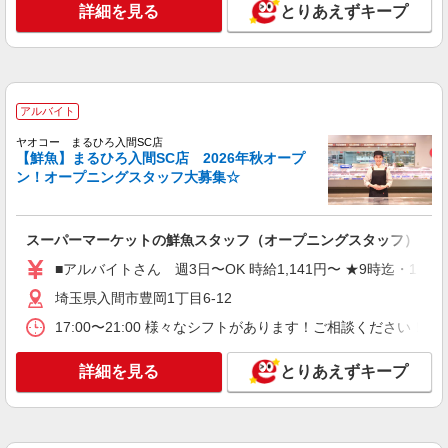
詳細を見る
とりあえずキープ
NEW
アルバイト
パート
ヤオコー 入間仏子店
スーパーマーケットの寿司スタッフ
＜パート時給＞ 時給1,280円〜1,530円（曜
アルバイト
日・時間帯による） 9時迄：時給1380円〜 9時以
降：時給1280円〜 17時以降：時給1430円〜 ★土
埼玉県入間市大字仏子785-1
ヤオコー まるひろ入間SC店
曜＋100円 ★日・祝＋100円 ※アルバイトさんの
【鮮魚】まるひろ入間SC店 2026年秋オープ
時給や募集内容はお問い合わせください
ン！オープニングスタッフ大募集☆
詳細を見る
キープ
NEW
アルバイト
パート
スーパーマーケットの鮮魚スタッフ（オープニングスタッフ）
ヤオコー 入間仏子店
■アルバイトさん 週3日〜OK 時給1,141円〜 ★9時迄・16時
スーパーマーケットの精肉スタッフ
＜パート時給＞ 時給1,280円〜1,530円（曜
埼玉県入間市豊岡1丁目6-12
日・時間帯による） 9時迄：時給1380円〜 9時以
17:00〜21:00 様々なシフトがあります！ご相談ください！ 
降：時給1280円〜 17時以降：時給1430円〜 ★土
埼玉県入間市大字仏子785-1
曜＋100円 ★日・祝＋100円 ※アルバイトさんの
時給や募集内容はお問い合わせください
詳細を見る
とりあえずキープ
詳細を見る
キープ
NEW
アルバイト
パート