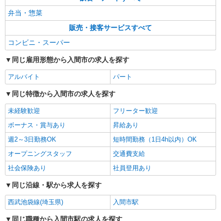
［アルバイト・パート］時給1,170円〜 ※経
験・能力により優遇します。 ※試用期間（14日
弁当・惣菜
間）：時給1,150円
埼玉県入間市宮寺3169-1 三井アウトレットパ
販売・接客サービスすべて
ーク 入間
コンビニ・スーパー
詳細を見る
キープ
同じ雇用形態から入間市の求人を探す
アルバイト
アルバイト
パート
いなげや 西武入間ペペ店
同じ特徴から入間市の求人を探す
食品スーパースタッフ（鮮魚、惣菜、レジ）
大学・専門学生／時給1141円〜（レジは時給
未経験歓迎
フリーター歓迎
1150円） ★職種を限定しての募集のため、勤務時
ボーナス・賞与あり
昇給あり
間・曜日の項目をご確認ください。
埼玉県入間市河原町2-1 西武入間ペペ内
週2～3日勤務OK
短時間勤務（1日4h以内）OK
詳細を見る
キープ
オープニングスタッフ
交通費支給
社会保険あり
社員登用あり
パート
同じ沿線・駅から求人を探す
いなげや 入間春日町店
食品スーパースタッフ（青果）
西武池袋線(埼玉県)
入間市駅
時給：1204円（青果） ※曜日・時間帯によっ
て加算 ▼詳細は以下の通り 日・祝日／時給125円
同じ職種から入間市駅の求人を探す