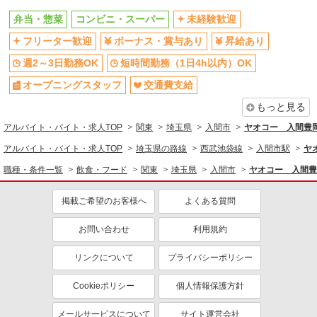
弁当・惣菜
コンビニ・スーパー
未経験歓迎
同じ特徴から求人を探す
フリーター歓迎
ボーナス・賞与あり
昇給あり
未経験歓迎
ボーナス・賞与あり
週2～3日勤務OK
短時間勤務（1日4h以内）OK
週2～3日勤務OK
短時間勤務（1日4h以内）OK
オープニングスタッフ
交通費支給
オープニングスタッフ
交通費支給
もっと見る
社会保険あり
社員登用あり
アルバイト・バイト・求人TOP
関東
埼玉県
入間市
ヤオコー 入間豊
アルバイト・バイト・求人TOP
埼玉県の路線
西武池袋線
入間市駅
ヤ
職種・条件一覧
飲食・フード
関東
埼玉県
入間市
ヤオコー 入間豊
掲載ご希望のお客様へ
よくある質問
お問い合わせ
利用規約
リンクについて
プライバシーポリシー
Cookieポリシー
個人情報保護方針
メールサービスについて
サイト運営会社