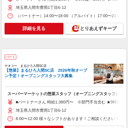
時給や募集内容はお問い合わせください
埼玉県入間市豊岡1丁目6-12
詳細を見る
キープ
（パートナー）14:00〜18:00 （アルバイト）17:00
NEW
アルバイト
パート
ヤオコー 入間仏子店
詳細を見る
とりあえずキープ
スーパーマーケットの鮮魚スタッフ
＜パート時給＞ 時給1,380円〜1,630円（曜
日・時間帯による） 9時迄：時給1480円〜 9時以
降：時給1380円〜 17時以降：時給1530円〜 ★土
埼玉県入間市大字仏子785-1
曜＋100円 ★日・祝＋100円 ※アルバイトさんの
パート
時給や募集内容はお問い合わせください
詳細を見る
キープ
ヤオコー まるひろ入間SC店
【惣菜】まるひろ入間SC店 2026年秋オープ
ン予定！オープニングスタッフ大募集
NEW
アルバイト
パート
ヤオコー 入間仏子店
スーパーマーケットのベーカリースタッフ
スーパーマーケットの惣菜スタッフ（オープニングスタッフ）
＜パート時給＞ 時給1,280円〜1,530円（曜
■パートナーさん 時給1,380円〜 ※部門手当含む ★9時迄＋1
日・時間帯による） 9時迄：時給1380円〜 9時以
降：時給1280円〜 17時以降：時給1430円〜 ★土
埼玉県入間市豊岡1丁目6-12
埼玉県入間市大字仏子785-1
曜＋100円 ★日・祝＋100円 ※アルバイトさんの
8:00〜12:00 様々なシフトがあります！ご相談ください
時給や募集内容はお問い合わせください
詳細を見る
キープ