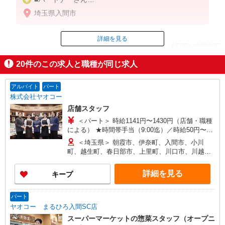
時給1,280円〜 （総菜は1,380円〜 ※部門手当含
埼玉県入間市
む）
★9時迄＋100円、17時以降＋150円
★土・日・祝日＋100円
詳細を見る
ID：AE0514228205
★賞与年2回あり
20
件のこの求人と職種が同じ求人
■アルバイトさん 週3日〜OK
掲載期間終了
時給1,141円〜
★9時迄・16時以降＋100円
アルバイト
パート
★日・祝日＋150円
株式会社ヤオコー
店舗スタッフ
＜パート＞ 時給1141円〜1430円（店舗・職種
による） ★時間帯手当（9:00迄）／時給50円〜
200円UP（店舗による）
＜埼玉県＞ 朝霞市、伊奈町、入間市、小川
（16:00以降）／時給50円〜250円UP（店舗・時間
町、越生町、春日部市、上里町、川口市、川越
帯による） ★土・日・祝日手当／時給100円〜250
市、川島町、北本市、行田市、久喜市、熊谷市、
円UP ★鮮魚・惣菜・寿司手当／時給100円
鴻巣市、越谷市、さいたま市、坂戸市、幸手市、
詳細を見る
キープ
UP（店舗による） ＜アルバイト＞ 時給1063円〜
狭山市、志木市、白岡市、草加市、秩父市、鶴ヶ
1330円（店舗による） ★時間帯手当（9:00迄・
島市、所沢市、戸田市、滑川町、新座市、羽生
16:00以降）／時給26円〜200円UP（店舗による）
市、飯能市、東松山市、日高市、深谷市、富士見
パート
★土・日・祝日手当／時給100円〜150円UP（店舗
市、ふじみ野市、本庄市、三郷市、皆野町、三芳
ヤオコー まるひろ入間SC店
による）
町、毛呂山町、八潮市、寄居町、嵐山町、蕨市 ＜
スーパーマーケットの惣菜スタッフ（オープニ
群馬県＞ 館林市、安中市、太田市、桐生市、高崎