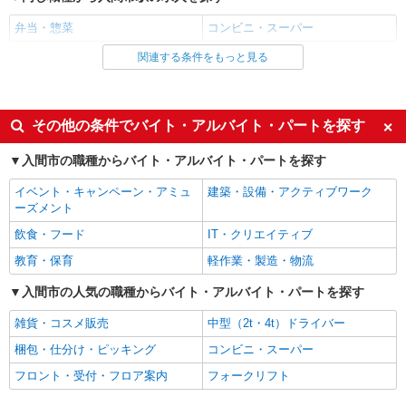
増 6:30〜8:00／時給200円増 ★学生以外の長期希
埼玉県入間市春日町1-4-15
望の方はパート対象です。 ★職種を限定しての募
弁当・惣菜
コンビニ・スーパー
集のため、勤務時間・曜日の項目をご確認くださ
詳細を見る
キープ
関連する条件をもっと見る
同じ雇用形態から入間市駅の求人を探す
い。
アルバイト
パート
パート
いなげや 西武入間ペペ店
同じ特徴から入間市駅の求人を探す
その他の条件でバイト・アルバイト・パートを探す
食品スーパースタッフ（惣菜、寿司、一般食
未経験歓迎
フリーター歓迎
品、レジ）
入間市の職種からバイト・アルバイト・パートを探す
時給：1204円（惣菜・寿司・一般食品・レ
ボーナス・賞与あり
昇給あり
イベント・キャンペーン・アミュ
建築・設備・アクティブワーク
ジ） ※曜日・時間帯によって加算 ▼詳細は以下の
週2～3日勤務OK
短時間勤務（1日4h以内）OK
ーズメント
通り 日・祝日／時給125円増 17:00〜18:00／時給
埼玉県入間市河原町2-1 西武入間ペペ内
100円増 ★学生以外の長期希望の方はパート対象
オープニングスタッフ
交通費支給
飲食・フード
IT・クリエイティブ
です。 ★職種を限定しての募集のため、勤務時
詳細を見る
キープ
社会保険あり
社員登用あり
間・曜日の項目をご確認ください。
教育・保育
軽作業・製造・物流
同じ職種から求人を探す
入間市の人気の職種からバイト・アルバイト・パートを探す
飲食・フード
雑貨・コスメ販売
中型（2t・4t）ドライバー
弁当・惣菜
梱包・仕分け・ピッキング
コンビニ・スーパー
販売・接客サービス
フロント・受付・フロア案内
フォークリフト
コンビニ・スーパー