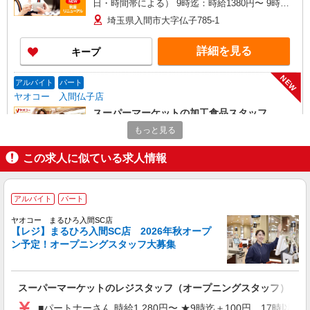
日・時間帯による） 9時迄：時給1380円〜 9時以
降：時給1280円〜 17時以降：時給1430円〜 ★土
埼玉県入間市大字仏子785-1
曜＋100円 ★日・祝＋100円 ※アルバイトさんの
時給や募集内容はお問い合わせください
詳細を見る
キープ
NEW
アルバイト
パート
ヤオコー 入間仏子店
スーパーマーケットの加工食品スタッフ
＜パート時給＞ 時給1,280円〜1,530円（曜
もっと見る
日・時間帯による） 9時迄：時給1380円〜 9時以
降：時給1280円〜 17時以降：時給1430円〜 ★土
この求人に似ている求人情報
埼玉県入間市大字仏子785-1
曜＋100円 ★日・祝＋100円 ※アルバイトさんの
時給や募集内容はお問い合わせください
詳細を見る
キープ
アルバイト
パート
NEW
ヤオコー まるひろ入間SC店
アルバイト
パート
【レジ】まるひろ入間SC店 2026年秋オープ
ヤオコー 入間仏子店
ン予定！オープニングスタッフ大募集
スーパーマーケットの日配スタッフ
＜パート時給＞ 時給1,280円〜1,530円（曜
日・時間帯による） 9時迄：時給1380円〜 9時以
スーパーマーケットのレジスタッフ（オープニングスタッフ）
降：時給1280円〜 17時以降：時給1430円〜 ★土
埼玉県入間市大字仏子785-1
曜＋100円 ★日・祝＋100円 ※アルバイトさんの
■パートナーさん 時給1,280円〜 ★9時迄＋100円、17時以降