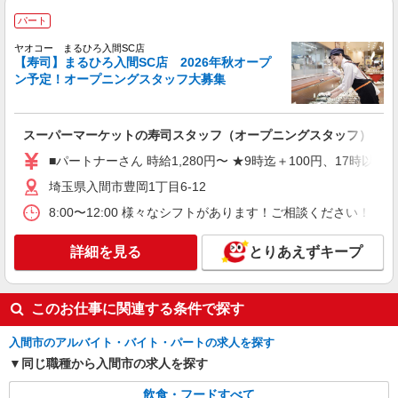
ヤオコー 入間仏子店
パート
スーパーマーケットの青果スタッフ
＜パート時給＞ 時給1,280円〜1,530円（曜
ヤオコー まるひろ入間SC店
日・時間帯による） 9時迄：時給1380円〜 9時以
【寿司】まるひろ入間SC店 2026年秋オープ
降：時給1280円〜 17時以降：時給1430円〜 ★土
ン予定！オープニングスタッフ大募集
埼玉県入間市大字仏子785-1
曜＋100円 ★日・祝＋100円 ※アルバイトさんの
時給や募集内容はお問い合わせください
詳細を見る
キープ
スーパーマーケットの寿司スタッフ（オープニングスタッフ）
■パートナーさん 時給1,280円〜 ★9時迄＋100円、17時以降
アルバイト
パート
ファミリーマート 入間春日町店
埼玉県入間市豊岡1丁目6-12
コンビニスタッフ
8:00〜12:00 様々なシフトがあります！ご相談ください
［17:00〜22:00］ 時給1,200円〜1,600円※研
修中／時給1,200円 ［22:00〜翌6:00］ 時給1,600
詳細を見る
とりあえずキープ
円〜※研修中／時給1,600円 ※22:00〜翌5:00は深
埼玉県入間市春日町1-716-1
夜割増含む ※研修期間（6日）
詳細を見る
キープ
このお仕事に関連する条件で探す
アルバイト
パート
入間市のアルバイト・バイト・パートの求人を探す
Family Mart
同じ職種から入間市の求人を探す
コンビニエンスストアスタッフ
飲食・フードすべて