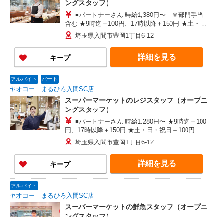
ングスタッフ）
市、富岡市、中之条町、藤岡市、前橋市 ＜栃木県
■パートナーさん 時給1,380円〜 ※部門手当
＞ 足利市、佐野市、野木町 ＜茨城県＞ 古河市、
含む ★9時迄＋100円、17時以降＋150円 ★土・
利根町、取手市、竜ヶ崎市 ＜千葉県＞ 市川市、市
日・祝日＋100円 ★賞与年2回あり
原市、印西市、浦安市、柏市、佐倉市、白井市、
埼玉県入間市豊岡1丁目6-12
千葉市、富里市、流山市、成田市、野田市、船橋
市、松戸市、八千代市、四街道市 ＜東京都＞ 日野
詳細を見る
キープ
市、調布市、昭島市、稲城市、青梅市、小平市、
立川市、八王子市、東大和市 ＜神奈川県＞ 小田原
市、相模原市、秦野市、平塚市、藤沢市
アルバイト
パート
ヤオコー まるひろ入間SC店
スーパーマーケットのレジスタッフ（オープニ
ングスタッフ）
■パートナーさん 時給1,280円〜 ★9時迄＋100
円、17時以降＋150円 ★土・日・祝日＋100円 ★
賞与年2回あり ■アルバイトさん 週3日〜OK 時
埼玉県入間市豊岡1丁目6-12
給1,141円〜 ★9時迄・16時以降＋100円 ★日・祝
日＋150円
詳細を見る
キープ
アルバイト
ヤオコー まるひろ入間SC店
スーパーマーケットの鮮魚スタッフ（オープニ
ングスタッフ）