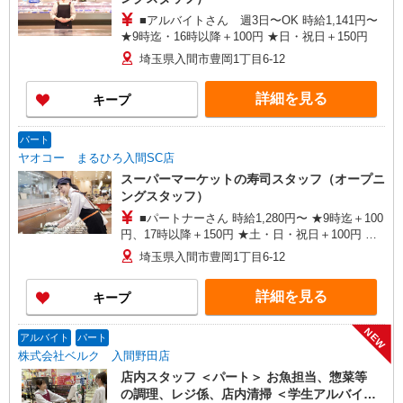
■アルバイトさん 週3日〜OK 時給1,141円〜
★9時迄・16時以降＋100円 ★日・祝日＋150円
埼玉県入間市豊岡1丁目6-12
詳細を見る
キープ
パート
ヤオコー まるひろ入間SC店
スーパーマーケットの寿司スタッフ（オープニ
ングスタッフ）
■パートナーさん 時給1,280円〜 ★9時迄＋100
円、17時以降＋150円 ★土・日・祝日＋100円 ★
賞与年2回あり
埼玉県入間市豊岡1丁目6-12
詳細を見る
キープ
NEW
アルバイト
パート
株式会社ベルク 入間野田店
店内スタッフ ＜パート＞ お魚担当、惣菜等
の調理、レジ係、店内清掃 ＜学生アルバイト