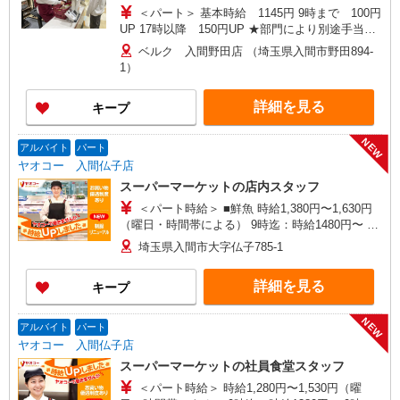
＞ レジ係
＜パート＞ 基本時給 1145円 9時まで 100円
UP 17時以降 150円UP ★部門により別途手当が
つく場合あり ＜学生アルバイト＞ 17時まで 基
ベルク 入間野田店 （埼玉県入間市野田894-
本時給1145円 17時以降 時給1195円（一律夜間
1）
手当含む） ※22時以降は18歳以上（高校生不可）
※22時以降 基本時給より25％UP ★評価制度で
詳細を見る
キープ
時給UP！ ★パートは日・祝日は更に時給100円
UP！ 上記時間帯は募集時間ではありません。募
集時間は勤務時間・曜日欄でご確認ください。
NEW
アルバイト
パート
ヤオコー 入間仏子店
スーパーマーケットの店内スタッフ
＜パート時給＞ ■鮮魚 時給1,380円〜1,630円
（曜日・時間帯による） 9時迄：時給1480円〜 9
時以降：時給1380円〜 17時以降：時給1530円〜
埼玉県入間市大字仏子785-1
★土曜＋100円 ★日・祝＋100円 ■鮮魚以外 時給
1,280円〜1,530円（曜日・時間帯による） 9時
詳細を見る
キープ
迄：時給1380円〜 9時以降：時給1280円〜 17時以
降：時給1430円〜 ★土曜＋100円 ★日・祝＋100
円 ※アルバイトさんの時給や募集内容はお問い合
NEW
アルバイト
パート
わせください
ヤオコー 入間仏子店
スーパーマーケットの社員食堂スタッフ
＜パート時給＞ 時給1,280円〜1,530円（曜