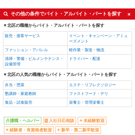
派遣社員
同じ特徴から東十条駅の求人を探す
その他の条件でバイト・アルバイト・パートを探す
入社日応相談
未経験歓迎
北区の職種からバイト・アルバイト・パートを探す
経験者・有資格者歓迎
新卒・第二新卒歓迎
販売・接客サービス
イベント・キャンペーン・アミュ
女性活躍中
主婦・主夫歓迎
ーズメント
フリーター歓迎
学歴不問
ファッション・アパレル
軽作業・製造・物流
ブランクOK
ミドル（40代～）活躍中
清掃・警備・ビルメンテナンス・
ドライバー・配達
設備管理
エルダー（50代～）活躍中
シニア（60代～）活躍中
北区の人気の職種からバイト・アルバイト・パートを探す
高収入・高額
ボーナス・賞与あり
昇給あり
完全週休2日制
弁当・惣菜
エステ・リフレクソロジー
フルタイム歓迎
禁煙・分煙
塾講師・家庭教師
ファストフード・デリ
駅直結・駅チカ
車通勤OK
食品・試食販売
栄養士・管理栄養士
バイク通勤OK
自転車通勤OK
残業少なめ（月20h未満）
交通費支給
介護職・ヘルパー
入社日応相談
未経験歓迎
社会保険あり
産休・育休取得実績あり
経験者・有資格者歓迎
新卒・第二新卒歓迎