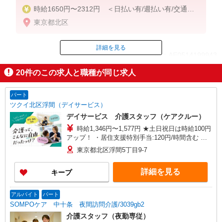
時給1650円〜2312円 ＜日払い有/週払い有/交通費
全支給(ガソリン代含む)＞
東京都北区
詳細を見る
ID：AE0514199943
20
件のこの求人と職種が同じ求人
掲載期間終了
パート
ツクイ北区浮間（デイサービス）
デイサービス 介護スタッフ（ケアクルー）
時給1,346円〜1,577円 ★土日祝日は時給100円
アップ！ ・居住支援特別手当:120円/時間含む ※
給与幅は資格・経験等による
東京都北区浮間5丁目9-7
詳細を見る
キープ
アルバイト
パート
SOMPOケア 中十条 夜間訪問介護/3039gb2
介護スタッフ（夜勤専従）