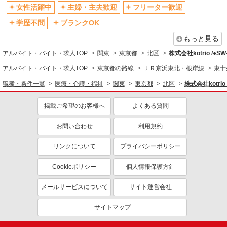
退職金・財形貯蓄制度あり
各種手当（家族・役職・インセン
女性活躍中
主婦・主夫歓迎
フリーター歓迎
ティブなど）あり
学歴不問
ブランクOK
制服貸与
研修制度あり
もっと見る
資格取得支援制度あり
アルバイト・バイト・求人TOP
関東
東京都
北区
株式会社kotrio /●S
同じ職種から求人を探す
アルバイト・バイト・求人TOP
東京都の路線
ＪＲ京浜東北・根岸線
東十
医療・介護・福祉
職種・条件一覧
医療・介護・福祉
関東
東京都
北区
株式会社kotrio
介護職・ヘルパー
掲載ご希望のお客様へ
よくある質問
同じ特徴から求人を探す
未経験歓迎
お問い合わせ
ミドル（40代～）活躍中
利用規約
ボーナス・賞与あり
車通勤OK
リンクについて
プライバシーポリシー
交通費支給
社会保険あり
Cookieポリシー
個人情報保護方針
産休・育休取得実績あり
メールサービスについて
サイト運営会社
サイトマップ