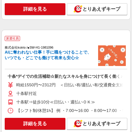
アルバイト
パート
詳細を見る
とりあえずキープ
小規模多機能型居宅介護 せらび王子/1380000193-030
介護職員（ヘルパー）（役職なし）
時給1,370円〜1,420円（経験・能力等による）
＜給与補足＞※居住支援特別手当20,000円/月（週
20h以上勤務の方）別途支給
東京都北区堀船1-23-8 ◆東京メトロ/都電荒川
派遣社員
線の王子駅からは徒歩10分程度です！
株式会社kotrio /●SW-H1-1981096
AIに奪われない仕事！手に職をつけることで、
詳細を見る
キープ
いつでも・どこでも働けて将来も安心☆
派遣社員
株式会社kotrio /●SW-H1-1816710
十条*デイでの生活補助☆新たなスキルを身につけて長く働く♪
『東十条』デイサービスで運転できる方急募★
時給1550円〜2312円 ＜日払い有/週払い有/交通費全支給(ガ
送迎や清掃など！
十条駅付近
時給1650円〜2312円 ＜日払い有/週払い有/交
通費全支給(ガソリン代含む)＞
十条駅⇒徒歩10分≪日払い・週払いＯＫ≫
東京都北区
【シフト制/休憩1h】 例 ・7:00〜16:00 ・8:00〜17:00 ・9:
詳細を見る
キープ
詳細を見る
とりあえずキープ