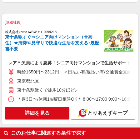
アルバイト
パート
ケアハウス浮間/1380000191-011
介護職員（ヘルパー）（役職なし）
派遣社員
時給1,300円
株式会社kotrio /●SW-H1-2099218
東京都北区浮間3-25-2
東十条駅すぐ⇒シニア向けマンション（サ高
住）★清掃や見守りで快適な生活を支える♪履歴
詳細を見る
キープ
書不要
契約社員
レア＊欠員により急募！シニア向けマンションで生活サポート
グループホーム せらび王子/1380000192-012
時給1650円〜2312円 ＜日払い有/週払い有/交通費全支給(ガ
介護職員（ヘルパー）（介護助手）
東京都北区
月給208,000円
東十条駅近くで徒歩10分ほど♪
東京都北区堀船1-23-8 ◆東京メトロ/都電荒川
線の王子駅からは徒歩10分程度です！
＊週3日〜/休憩1h/曜日相談OK＊ 8:00〜17:00 9:00〜18:0
詳細を見る
キープ
詳細を見る
とりあえずキープ
派遣社員
株式会社トラストグロース 新宿本社 第3営業部
このお仕事に関連する条件で探す
デイサービスでの介護士