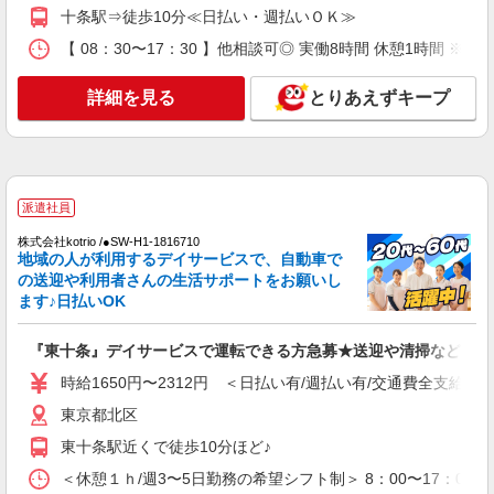
十条駅⇒徒歩10分≪日払い・週払いＯＫ≫
派遣社員
【 08：30〜17：30 】他相談可◎ 実働8時間 休憩1時間 ※週
株式会社kotrio /●SW-H1-1981096
十条*デイでの生活補助☆新たなスキルを身に
詳細を見る
とりあえずキープ
つけて長く働く♪
時給1550円〜2312円 ＜日払い有/週払い有/交
通費全支給(ガソリン代含む)＞
十条駅付近
派遣社員
詳細を見る
キープ
株式会社kotrio /●SW-H1-1816710
地域の人が利用するデイサービスで、自動車で
派遣社員
の送迎や利用者さんの生活サポートをお願いし
株式会社kotrio /●SW-H1-2099218
ます♪日払いOK
レア＊欠員により急募！シニア向けマンション
で生活サポート
『東十条』デイサービスで運転できる方急募★送迎や清掃など！
時給1650円〜2312円 ＜日払い有/週払い有/交
時給1650円〜2312円 ＜日払い有/週払い有/交通費全支給(ガ
通費全支給(ガソリン代含む)＞
東京都北区
東京都北区
東十条駅近くで徒歩10分ほど♪
詳細を見る
キープ
＜休憩１ｈ/週3〜5日勤務の希望シフト制＞ 8：00〜17：00 8