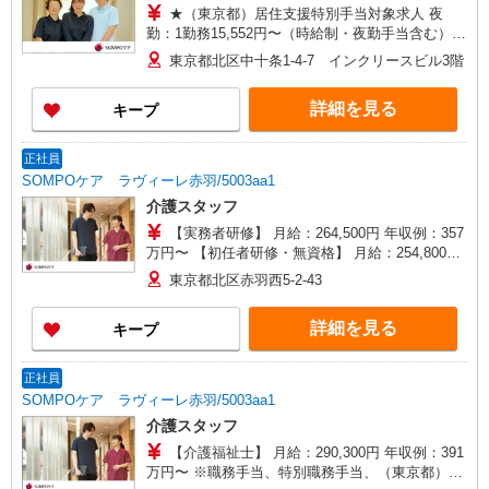
★（東京都）居住支援特別手当対象求人 夜
勤：1勤務15,552円〜（時給制・夜勤手当含む）
時給：1,444円 ◎週20時間以上勤務（社保加入
東京都北区中十条1-4-7 インクリースビル3階
者）の場合は時給：1,494円 ※居住支援特別手当
は勤続5年目までの方はさらに時給＋50円（再入社
詳細を見る
キープ
者は除く）
正社員
SOMPOケア ラヴィーレ赤羽/5003aa1
介護スタッフ
【実務者研修】 月給：264,500円 年収例：357
万円〜 【初任者研修・無資格】 月給：254,800円
年収例：347万円〜 ※職務手当、（東京都）居住
東京都北区赤羽西5-2-43
支援特別手当、日祝手当（月平均2回分）、夜勤手
当（月平均4回分）等、毎月平均的に支払われる手
詳細を見る
キープ
当を含みます。 ※居住支援特別手当は勤続5年目
までの方はさらに1万円支給（再入社は除く） ◎
賞与：基本給2.08ヶ月分/年支給 ◎残業時は別途時
正社員
間外手当支給（超過1分〜）
SOMPOケア ラヴィーレ赤羽/5003aa1
介護スタッフ
【介護福祉士】 月給：290,300円 年収例：391
万円〜 ※職務手当、特別職務手当、（東京都）居