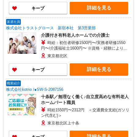
詳細を見る
キープ
派遣社員
株式会社トラストグロース 新宿本社 第3営業部
介護付き有料老人ホームでの介護士
時給：初任者研修1500円〜/実務者研修1550
円〜/介護福祉士1600円〜 ※資格・経験により異
なる。
東京都北区
詳細を見る
キープ
職業紹介
株式会社kotrio /●SW-S-2087156
十条駅／無理なく働く♪自立度高めな有料老人
ホームパート職員
時給1550円〜2312円 ＜交通費全支給(ガソリ
ン代含む)＞
東京都北区上十条
詳細を見る