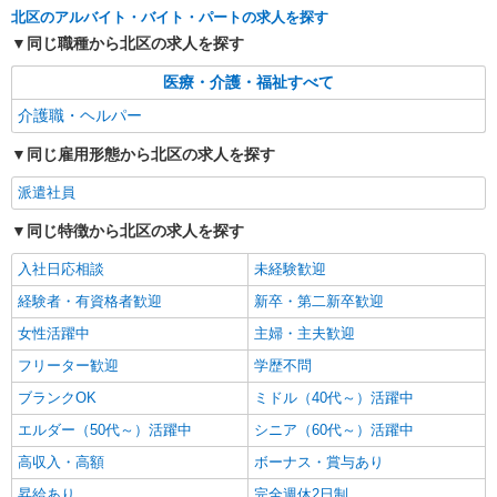
北区のアルバイト・バイト・パートの求人を探す
時給：無資格1300円〜1350円 初任者
1400円〜1500円 実務者1500円〜1600円
同じ職種から北区の求人を探す
介福1600円〜1650円 ※資格や経験などに
東京都北区
よる
医療・介護・福祉すべて
詳細を見る
介護職・ヘルパー
キープ
同じ雇用形態から北区の求人を探す
派遣社員
株式会社トラストグロース 新宿本社 第3営業部
派遣社員
特別養護老人ホームでの介護士
同じ特徴から北区の求人を探す
時給：初任者研修1450円/実務者研修1500円/介
護福祉士1550円 （資格・経験などにより異なる）
入社日応相談
未経験歓迎
東京都北区
経験者・有資格者歓迎
新卒・第二新卒歓迎
女性活躍中
主婦・主夫歓迎
詳細を見る
キープ
フリーター歓迎
学歴不問
ブランクOK
ミドル（40代～）活躍中
エルダー（50代～）活躍中
シニア（60代～）活躍中
高収入・高額
ボーナス・賞与あり
昇給あり
完全週休2日制