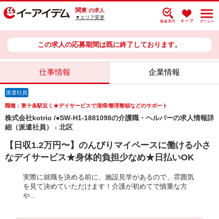
関東
の求人
▼エリア変更
この求人の応募期間は既に終了しております。
仕事情報
企業情報
派遣社員
職種：東十条駅近く★デイサービスで清掃/整理整頓などのサポート
株式会社kotrio /●SW-H1-1881098の介護職・ヘルパーの求人情報詳
細（派遣社員） - 北区
【日収1.2万円〜】のんびりマイペースに働ける小さ
なデイサービス★身体的負担少なめ★日払いOK
実際に就職を決める前に、施設見学があるので、雰囲気
を見て決めていただけます！介護が初めてで慎重な方
や...