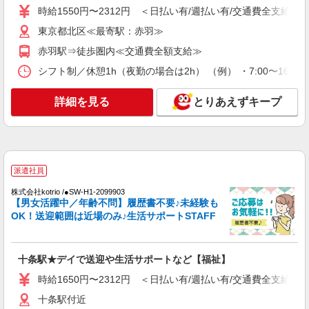
時給1550円〜2312円 ＜日払い有/週払い有/交通費全支給(ガ
職業紹介
東京都北区≪最寄駅：赤羽≫
株式会社kotrio /●SW-S-1850210
赤羽駅⇒徒歩圏内≪交通費全額支給≫
浮間舟渡駅＊スキマ時間にパートではたらこ♪
デイSTAFF/未経験歓迎
シフト制／休憩1h（夜勤の場合は2h） （例） ・7:00〜16:00 ・
時給1550円〜2312円 ＜交通費全支給(ガソリ
ン代含む)＞
詳細を見る
とりあえずキープ
最寄り駅：拝島
詳細を見る
キープ
派遣社員
派遣社員
株式会社kotrio /●SW-H1-2099903
株式会社kotrio /●SW-H1-2099903
【男女活躍中／年齢不問】履歴書不要♪未経験も
十条駅★デイで送迎や生活サポートなど【福
OK！送迎範囲は近場のみ♪生活サポートSTAFF
祉】
時給1650円〜2312円 ＜日払い有/週払い有/交
通費全支給(ガソリン代含む)＞
十条駅★デイで送迎や生活サポートなど【福祉】
十条駅付近
時給1650円〜2312円 ＜日払い有/週払い有/交通費全支給(ガ
詳細を見る
キープ
十条駅付近