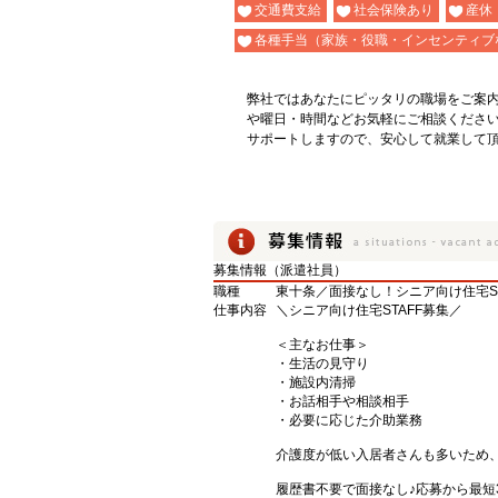
交通費支給
社会保険あり
産休
各種手当（家族・役職・インセンティブ
弊社ではあなたにピッタリの職場をご案
や曜日・時間などお気軽にご相談くださ
サポートしますので、安心して就業して
募集情報（派遣社員）
職種
東十条／面接なし！シニア向け住宅S
仕事内容
＼シニア向け住宅STAFF募集／
＜主なお仕事＞
・生活の見守り
・施設内清掃
・お話相手や相談相手
・必要に応じた介助業務
介護度が低い入居者さんも多いため
履歴書不要で面接なし♪応募から最短