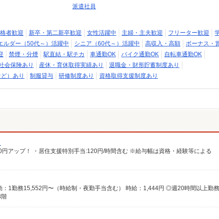
派遣社員
格者歓迎
新卒・第二新卒歓迎
女性活躍中
主婦・主夫歓迎
フリーター歓迎
エルダー（50代～）活躍中
シニア（60代～）活躍中
高収入・高額
ボーナス・
迎
禁煙・分煙
駅直結・駅チカ
車通勤OK
バイク通勤OK
自転車通勤OK
社会保険あり
産休・育休取得実績あり
退職金・財形貯蓄制度あり
など）あり
制服貸与
研修制度あり
資格取得支援制度あり
）
給100円アップ！ ・居住支援特別手当:120円/時間含む ※給与幅は資格・経験等による
3階