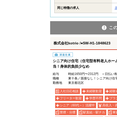
同じ特徴の求人
こ
株式会社kotrio /●SW-H1-1848623
派遣社員
シニア向け住宅（住宅型有料老人ホー
当！身体的負担少なめ
給与
時給1650円〜2312円 ＜日払い
職種
東十条／面接なし！シニア向け住宅
勤務地
東京都北区
入社日応相談
未経験歓迎
経験
フリーター歓迎
学歴不問
ブラ
シニア（60代～）活躍中
高収入・
禁煙・分煙
駅直結・駅チカ
車