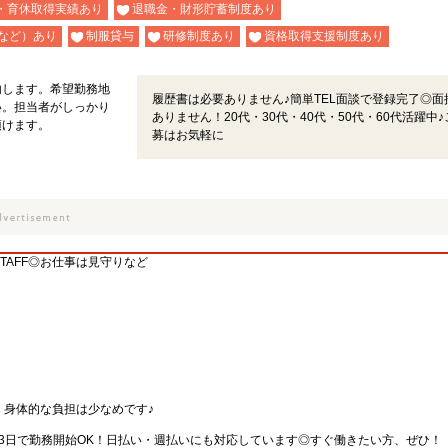
・育休取得実績あり
退職金・財形貯蓄制度あり
など）あり
制服貸与
研修制度あり
資格取得支援制度あり
内します。希望勤務地
履歴書は必要ありません♪簡単TEL面談で登録完了◎面
い。担当者がしっかり
ありません！20代・30代・40代・50代・60代活躍中♪
頂けます。
募はお気軽に
TAFF◎お仕事は見守りなど
、身体的な負担は少なめです♪
3日で勤務開始OK！日払い・週払いにも対応しています◎すぐ働きたい方、ぜひ！