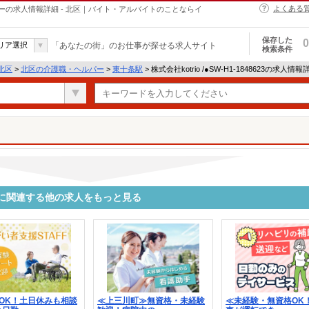
よくある
職・ヘルパーの求人情報詳細 - 北区｜バイト・アルバイトのことならイ
保存した
0
リア選択
「あなたの街」のお仕事が探せる求人サイト
検索条件
北区
>
北区の介護職・ヘルパー
>
東十条駅
> 株式会社kotrio /●SW-H1-1848623の求人情報
48623に関連する他の求人をもっと見る
OK！土日休みも相談
≪上三川町≫無資格・未経験
≪未経験・無資格OK