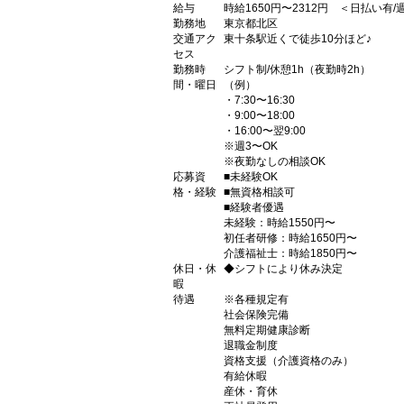
給与
時給1650円〜2312円 ＜日払い有
勤務地
東京都北区
交通アク
東十条駅近くで徒歩10分ほど♪
セス
勤務時
シフト制/休憩1h（夜勤時2h）
間・曜日
（例）
・7:30〜16:30
・9:00〜18:00
・16:00〜翌9:00
※週3〜OK
※夜勤なしの相談OK
応募資
■未経験OK
格・経験
■無資格相談可
■経験者優遇
未経験：時給1550円〜
初任者研修：時給1650円〜
介護福祉士：時給1850円〜
休日・休
◆シフトにより休み決定
暇
待遇
※各種規定有
社会保険完備
無料定期健康診断
退職金制度
資格支援（介護資格のみ）
有給休暇
産休・育休