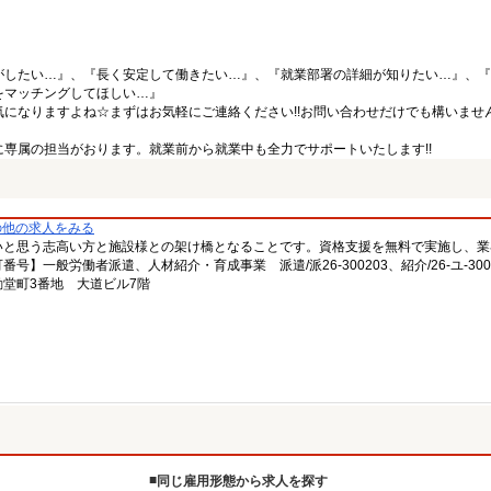
がしたい…』、『長く安定して働きたい…』、『就業部署の詳細が知りたい…』、『
をマッチングしてほしい…』
になりますよね☆まずはお気軽にご連絡ください!!お問い合わせだけでも構いません
専属の担当がおります。就業前から就業中も全力でサポートいたします!!
の他の求人をみる
いと思う志高い方と施設様との架け橋となることです。資格支援を無料で実施し、業
一般労働者派遣、人材紹介・育成事業 派遣/派26-300203、紹介/26-ユ-300
堂町3番地 大道ビル7階
同じ雇用形態から求人を探す