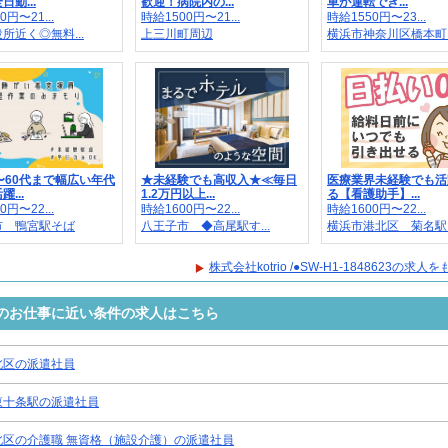
勤...
歓迎！病院内の...
車が運転でき...
0円〜21...
時給1500円〜21...
時給1550円〜23...
所近く◎無料...
上三川町周辺
横浜市神奈川区橋本町..
〜60代まで幅広い年代
★未経験でも高収入★≪毎日
医療業界未経験でも活
...
1.2万円以上...
る【看護助手】...
0円〜22...
時給1600円〜22...
時給1600円〜22...
市 鴨宮駅そば
八王子市 ◆高尾駅す...
横浜市港北区 菊名駅..
株式会社kotrio /●SW-H1-1848623の求
48623のお仕事に近い条件の求人はこちら
北区の派遣社員
東十条駅の派遣社員
北区の介護職 無資格（施設介護）の派遣社員