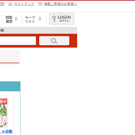
質問
サイトマップ
掲載ご希望のお客様へ
閲覧
キープ
0
0
履歴
リスト
ログイン
詳細
！≫自動