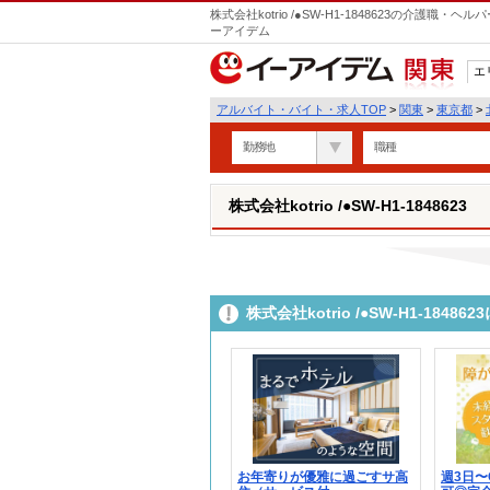
株式会社kotrio /●SW-H1-1848623の介護
ーアイデム
エ
関東
アルバイト・バイト・求人TOP
>
関東
>
東京都
>
勤務地
職種
株式会社kotrio /●SW-H1-1848623
株式会社kotrio /●SW-H1-18
お年寄りが優雅に過ごすサ高
週3日〜