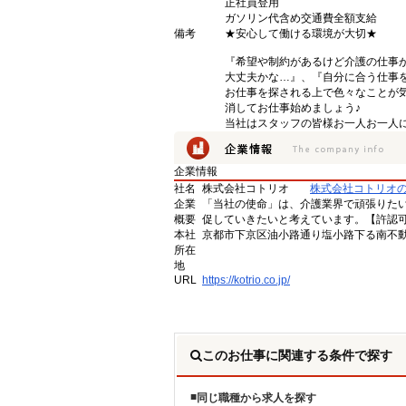
正社員登用
ガソリン代含め交通費全額支給
備考
★安心して働ける環境が大切★
『希望や制約があるけど介護の仕事
大丈夫かな…』、『自分に合う仕事
お仕事を探される上で色々なことが気
消してお仕事始めましょう♪
当社はスタッフの皆様お一人お一人に
企業情報
社名
株式会社コトリオ
株式会社コトリオ
企業
「当社の使命」は、介護業界で頑張りた
概要
促していきたいと考えています。【許認可番号】
本社
京都市下京区油小路通り塩小路下る南不動
所在
地
URL
https://kotrio.co.jp/
このお仕事に関連する条件で探す
同じ職種から求人を探す