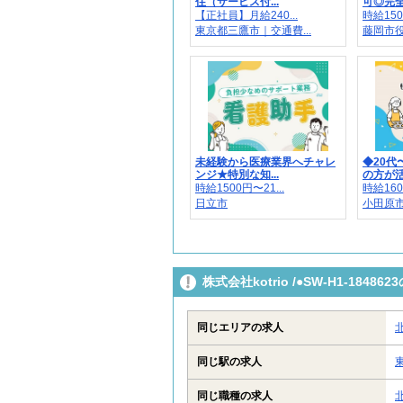
住（サービス付...
可◎完全日
【正社員】月給240...
時給150
東京都三鷹市｜交通費...
藤岡市役
未経験から医療業界へチャレ
◆20代
ンジ★特別な知...
の方が活躍
時給1500円〜21...
時給160
日立市
小田原
株式会社kotrio /●SW-H1-18
同じエリアの求人
同じ駅の求人
同じ職種の求人