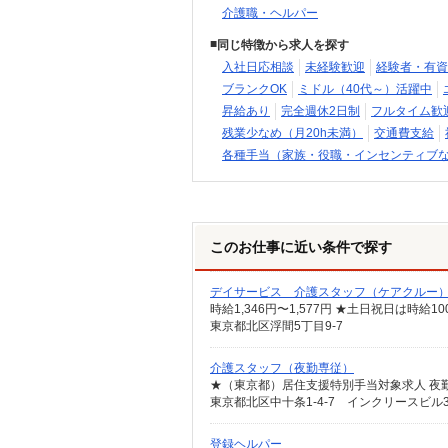
介護職・ヘルパー
同じ特徴から求人を探す
入社日応相談
未経験歓迎
経験者・有資
ブランクOK
ミドル（40代～）活躍中
昇給あり
完全週休2日制
フルタイム歓
残業少なめ（月20h未満）
交通費支給
各種手当（家族・役職・インセンティブ
このお仕事に近い条件で探す
デイサービス 介護スタッフ（ケアクルー
時給1,346円〜1,577円 ★土日祝日は時
東京都北区浮間5丁目9-7
介護スタッフ（夜勤専従）
東京都北区中十条1-4-7 インクリースビル
登録ヘルパー