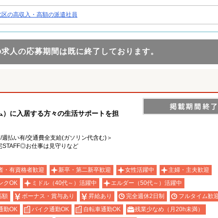
北区の高収入・高額の派遣社員
の求人の応募期間は既に終了しております。
ム）に入居する方々の生活サポートを担
有/週払い有/交通費全支給(ガソリン代含む)＞
STAFF◎お仕事は見守りなど
者・有資格者歓迎
新卒・第二新卒歓迎
女性活躍中
主婦・主夫歓迎
ンクOK
ミドル（40代～）活躍中
エルダー（50代～）活躍中
高額
ボーナス・賞与あり
昇給あり
完全週休2日制
フルタイム歓
通勤OK
バイク通勤OK
自転車通勤OK
残業少なめ（月20h未満）