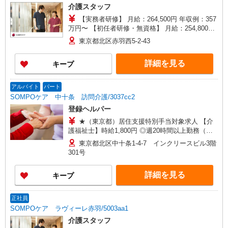
介護スタッフ
【実務者研修】 月給：264,500円 年収例：357
万円〜 【初任者研修・無資格】 月給：254,800円
年収例：347万円〜 ※職務手当、（東京都）居住
東京都北区赤羽西5-2-43
支援特別手当、日祝手当（月平均2回分）、夜勤手
当（月平均4回分）等、毎月平均的に支払われる手
詳細を見る
キープ
当を含みます。 ※居住支援特別手当は勤続5年目
までの方はさらに1万円支給（再入社は除く） ◎
賞与：基本給2.08ヶ月分/年支給 ◎残業時は別途時
アルバイト
パート
間外手当支給（超過1分〜）
SOMPOケア 中十条 訪問介護/3037cc2
登録ヘルパー
★（東京都）居住支援特別手当対象求人 【介
護福祉士】時給1,800円 ◎週20時間以上勤務（社
保加入者）の場合は時給1,850円 ＊早朝夜間（〜8
東京都北区中十条1-4-7 インクリースビル3階
時、18時〜）：時給2,250円〜 ＊日曜祝日：時給
301号
2,100円〜 【実務者研修・初任者研修（ヘルパー1
級・2級）】時給1,720円 ◎週20時間以上勤務（社
詳細を見る
キープ
保加入者）の場合は時給1,770円 ＊早朝夜間（〜8
時、18時〜）：時給2,150円〜 ＊日曜祝日：時給
2,020円〜 ◎身体介助、生活援助が同時給 ◎キャ
正社員
ンセル手当：職務時給の60％支給 ※居住支援特別
SOMPOケア ラヴィーレ赤羽/5003aa1
手当は勤続5年目までの方はさらに時給＋50円（再
介護スタッフ
入社者は除く）