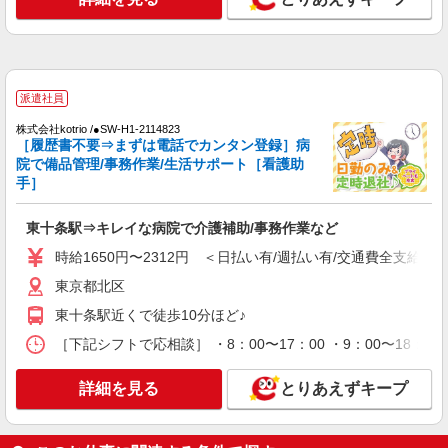
株式会社kotrio /●SW-S-2078404
≪運転ができる方⇒即戦力！≫赤羽駅近くのデ
イサービス♪
【正社員】月給240,000〜400,000円 ・基本
給：200,000円〜220,000円 ・資格手当：10,000〜
派遣社員
30,000円 ・役職手当：10,000〜70,000円 ・処遇改
北区/駅チカで好アクセス★
善手当：20,000〜60,000円（勤続年数、保有資格
株式会社kotrio /●SW-H1-2114823
［履歴書不要⇒まずは電話でカンタン登録］病
により変動） ・固定残業手当：20,000円（10時
詳細を見る
キープ
院で備品管理/事務作業/生活サポート［看護助
間） ※固定残業時間を超過する場合には超過勤務
手当として別途支給 下記資格をお持ちの方歓迎 ・
手］
認知症介護基礎研修 ・初任者研修 ・実務者研修
派遣社員
・介護福祉士 など
株式会社トラストグロース 新宿本社 第3営業部
東十条駅⇒キレイな病院で介護補助/事務作業など
特別養護老人ホームでの介護士
時給1650円〜2312円 ＜日払い有/週払い有/交通費全支給(ガ
時給：初任者1500円〜1550円 実務者
東京都北区
1550円〜1600円 介福1600円〜1650円 ※
資格や経験などによる
東十条駅近くで徒歩10分ほど♪
東京都北区
［下記シフトで応相談］ ・8：00〜17：00 ・9：00〜18：00
詳細を見る
キープ
詳細を見る
とりあえずキープ
派遣社員
株式会社kotrio /●SW-H1-2069600