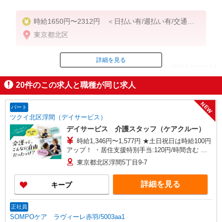
時給1650円〜2312円 ＜日払い有/週払い有/交通費
全支給(ガソリン代含む)＞
東京都北区
詳細を見る
ID：AE0514200144
20
件のこの求人と職種が同じ求人
掲載期間終了
NEW
パート
ツクイ北区浮間（デイサービス）
デイサービス 介護スタッフ（ケアクルー）
時給1,346円〜1,577円 ★土日祝日は時給100円
アップ！ ・居住支援特別手当:120円/時間含む ※
給与幅は資格・経験等による
東京都北区浮間5丁目9-7
詳細を見る
キープ
正社員
SOMPOケア ラヴィーレ赤羽/5003aa1