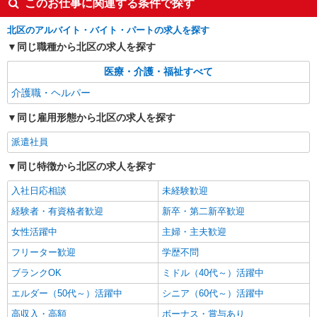
東十条駅◆サ高住スタッフ◆穏やかな職場×週
このお仕事に関連する条件で探す
3〜×残業なし
北区のアルバイト・バイト・パートの求人を探す
時給1650円〜2312円 ＜日払い有/週払い有/交
通費全支給(ガソリン代含む)＞
同じ職種から北区の求人を探す
北区【最寄駅：東十条駅】
医療・介護・福祉すべて
介護職・ヘルパー
詳細を見る
キープ
同じ雇用形態から北区の求人を探す
派遣社員
株式会社トラストグロース 新宿本社 第3営業部
派遣社員
福祉施設・病院・在宅等で介護士（時給1400
同じ特徴から北区の求人を探す
円以上＋交通費全額支給）
時給：1400円〜1600円 ※経験・資格により異
入社日応相談
未経験歓迎
なる ※夜勤は別途夜勤手当あり
経験者・有資格者歓迎
新卒・第二新卒歓迎
東京都北区
女性活躍中
主婦・主夫歓迎
詳細を見る
キープ
フリーター歓迎
学歴不問
ブランクOK
ミドル（40代～）活躍中
エルダー（50代～）活躍中
シニア（60代～）活躍中
高収入・高額
ボーナス・賞与あり