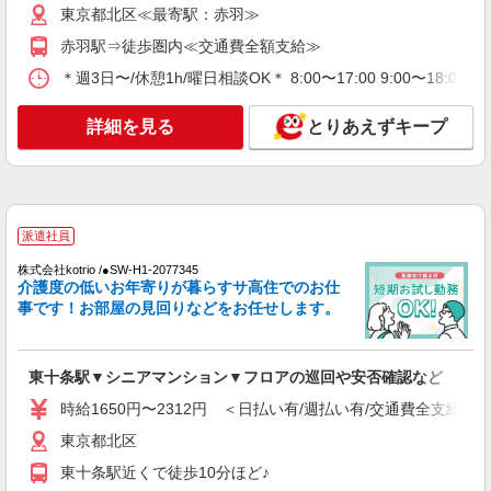
詳細を見る
キープ
東京都北区≪最寄駅：赤羽≫
赤羽駅⇒徒歩圏内≪交通費全額支給≫
職業紹介
＊週3日〜/休憩1h/曜日相談OK＊ 8:00〜17:00 9:00〜18:0
株式会社kotrio /●SW-S-2087135
無資格未経験OK！主婦主夫に優しい職場！デ
詳細を見る
とりあえずキープ
イサービスSTAFF
時給1550円〜2312円 ＜交通費全支給(ガソリ
ン代含む)＞
最寄り駅：拝島
派遣社員
詳細を見る
キープ
株式会社kotrio /●SW-H1-2077345
介護度の低いお年寄りが暮らすサ高住でのお仕
派遣社員
事です！お部屋の見回りなどをお任せします。
（株）ウィルオブ・ワークCW 池袋支店/ms130201
高齢者向け住宅staff
東十条駅▼シニアマンション▼フロアの巡回や安否確認など
時給1800円 ◆前払い・日払い・週払いOK
東京都北区
時給1650円〜2312円 ＜日払い有/週払い有/交通費全支給(ガ
東京都北区
詳細を見る
キープ
東十条駅近くで徒歩10分ほど♪