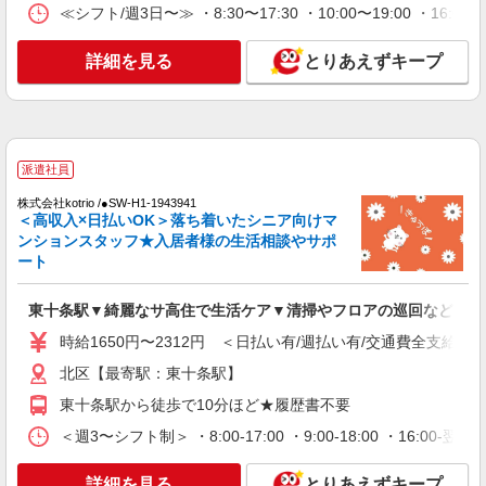
≪シフト/週3日〜≫ ・8:30〜17:30 ・10:00〜19:00 ・1
派遣社員
株式会社トラストグロース 新宿本社 第3営業部
詳細を見る
とりあえずキープ
特別養護老人ホームでの介護士
時給：初任者研修1250円〜/実務者研修1350
円〜/介護福祉士1550円〜 ※資格や経験などによ
る
東京都北区
派遣社員
詳細を見る
キープ
株式会社kotrio /●SW-H1-1943941
＜高収入×日払いOK＞落ち着いたシニア向けマ
職業紹介
ンションスタッフ★入居者様の生活相談やサポ
株式会社kotrio /●SW-S-2022177
ート
＜十条駅＞デイサービスのパート募集≪週3勤
務≫≪夕方退社≫
東十条駅▼綺麗なサ高住で生活ケア▼清掃やフロアの巡回など
時給1550円〜2312円 ＜交通費全支給(ガソリ
時給1650円〜2312円 ＜日払い有/週払い有/交通費全支給(ガ
ン代含む)＞
北区【最寄駅：東十条駅】
東京都北区上十条
東十条駅から徒歩で10分ほど★履歴書不要
詳細を見る
キープ
＜週3〜シフト制＞ ・8:00-17:00 ・9:00-18:00 ・16:
職業紹介
詳細を見る
とりあえずキープ