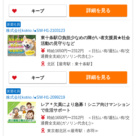
詳細を見る
キープ
派遣社員
株式会社kotrio /●SW-H1-2103123
東十条駅◎負担少なめの障がい者支援員★社会
活動の見守りなど
時給1650円〜2312円 ＜日払い有/週払い有/交
通費全支給(ガソリン代含む)＞
北区【最寄駅：東十条駅】
詳細を見る
キープ
派遣社員
株式会社kotrio /●SW-H1-2099219
レア＊欠員により急募！シニア向けマンション
で生活サポート
時給1650円〜2312円 ＜日払い有/週払い有/交
通費全支給(ガソリン代含む)＞
東京都北区≪最寄駅：赤羽≫