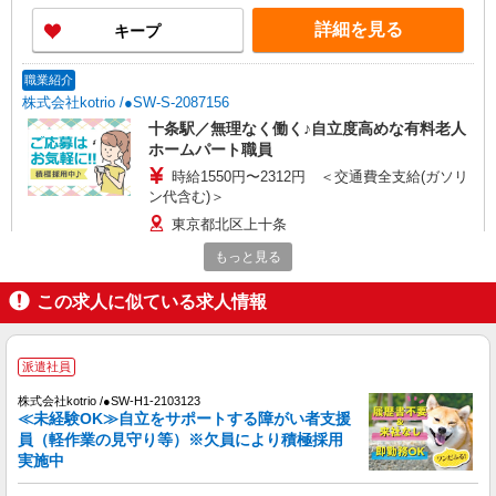
詳細を見る
キープ
職業紹介
株式会社kotrio /●SW-S-2087156
十条駅／無理なく働く♪自立度高めな有料老人
ホームパート職員
時給1550円〜2312円 ＜交通費全支給(ガソリ
ン代含む)＞
東京都北区上十条
もっと見る
詳細を見る
キープ
この求人に似ている求人情報
職業紹介
株式会社kotrio /●SW-S-2098386
派遣社員
≪東十条駅≫高月給24万〜/賞与年2回｜就労支
援施設
株式会社kotrio /●SW-H1-2103123
≪未経験OK≫自立をサポートする障がい者支援
【正社員】月給240,000〜400,000円 ・基本
員（軽作業の見守り等）※欠員により積極採用
給：200,000円〜220,000円 ・資格手当：10,000〜
実施中
30,000円 ・役職手当：10,000〜70,000円 ・処遇改
東京都北区
善手当：20,000〜60,000円（勤続年数、保有資格