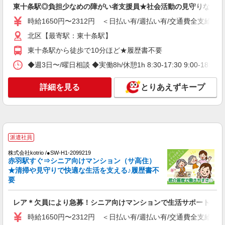
により変動） ・固定残業手当：20,000円（10時
東十条駅◎負担少なめの障がい者支援員★社会活動の見守りなど
詳細を見る
キープ
間） ※固定残業時間を超過する場合には超過勤務
手当として別途支給 ・夜勤手当：10,000円/1回
時給1650円〜2312円 ＜日払い有/週払い有/交通費全支給(ガ
（上記給与とは別に支給） 下記資格をお持ちの方
派遣社員
北区【最寄駅：東十条駅】
歓迎 ・認知症介護基礎研修 ・初任者研修 ・実務
株式会社kotrio /●SW-H1-2077345
者研修 ・介護福祉士 など
東十条駅から徒歩で10分ほど★履歴書不要
東十条駅▼シニアマンション▼フロアの巡回や
安否確認など
◆週3日〜/曜日相談 ◆実働8h/休憩1h 8:30-17:30 9:00-18:00
時給1650円〜2312円 ＜日払い有/週払い有/交
通費全支給(ガソリン代含む)＞
詳細を見る
とりあえずキープ
東京都北区
詳細を見る
キープ
派遣社員
派遣社員
株式会社kotrio /●SW-H1-1943941
株式会社kotrio /●SW-H1-2099219
赤羽駅すぐ⇒シニア向けマンション（サ高住）
東十条駅▼綺麗なサ高住で生活ケア▼清掃やフ
★清掃や見守りで快適な生活を支える♪履歴書不
ロアの巡回など
要
時給1650円〜2312円 ＜日払い有/週払い有/交
通費全支給(ガソリン代含む)＞
レア＊欠員により急募！シニア向けマンションで生活サポート
北区【最寄駅：東十条駅】
時給1650円〜2312円 ＜日払い有/週払い有/交通費全支給(ガ