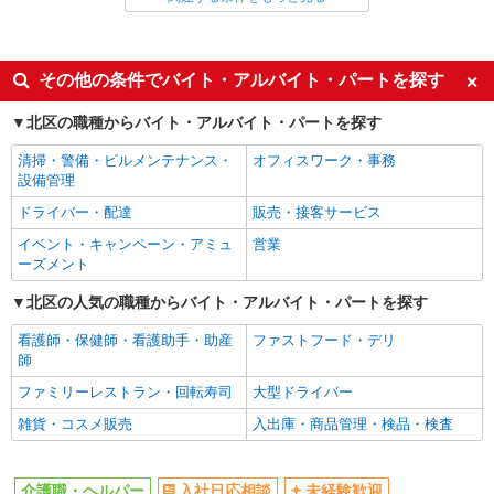
派遣社員
同じ特徴から東十条駅の求人を探す
その他の条件でバイト・アルバイト・パートを探す
入社日応相談
未経験歓迎
北区の職種からバイト・アルバイト・パートを探す
経験者・有資格者歓迎
新卒・第二新卒歓迎
清掃・警備・ビルメンテナンス・
オフィスワーク・事務
女性活躍中
主婦・主夫歓迎
設備管理
フリーター歓迎
学歴不問
ドライバー・配達
販売・接客サービス
ブランクOK
ミドル（40代～）活躍中
イベント・キャンペーン・アミュ
営業
ーズメント
エルダー（50代～）活躍中
シニア（60代～）活躍中
北区の人気の職種からバイト・アルバイト・パートを探す
高収入・高額
ボーナス・賞与あり
昇給あり
完全週休2日制
看護師・保健師・看護助手・助産
ファストフード・デリ
師
フルタイム歓迎
禁煙・分煙
ファミリーレストラン・回転寿司
大型ドライバー
駅直結・駅チカ
車通勤OK
雑貨・コスメ販売
入出庫・商品管理・検品・検査
バイク通勤OK
自転車通勤OK
残業少なめ（月20h未満）
交通費支給
介護職・ヘルパー
入社日応相談
未経験歓迎