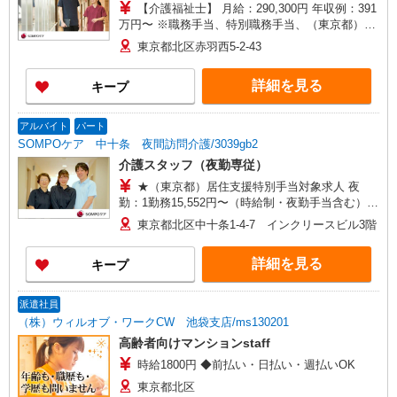
【介護福祉士】 月給：290,300円 年収例：391
万円〜 ※職務手当、特別職務手当、（東京都）居
住支援特別手当、働きがい向上手当、日祝手当
東京都北区赤羽西5-2-43
（月平均2回分）、夜勤手当（月平均4回分）等、
毎月平均的に支払われる手当を含みます。 ※居住
詳細を見る
キープ
支援特別手当は勤続5年目までの方はさらに1万円
支給（再入社は除く） ◎賞与：基本給2.08ヶ月分/
年支給 ◎残業時は別途時間外手当支給（超過1
アルバイト
パート
分〜）
SOMPOケア 中十条 夜間訪問介護/3039gb2
介護スタッフ（夜勤専従）
★（東京都）居住支援特別手当対象求人 夜
勤：1勤務15,552円〜（時給制・夜勤手当含む）
時給：1,444円 ◎週20時間以上勤務（社保加入
東京都北区中十条1-4-7 インクリースビル3階
者）の場合は時給：1,494円 ※居住支援特別手当
は勤続5年目までの方はさらに時給＋50円（再入社
詳細を見る
キープ
者は除く）
派遣社員
（株）ウィルオブ・ワークCW 池袋支店/ms130201
高齢者向けマンションstaff
時給1800円 ◆前払い・日払い・週払いOK
東京都北区