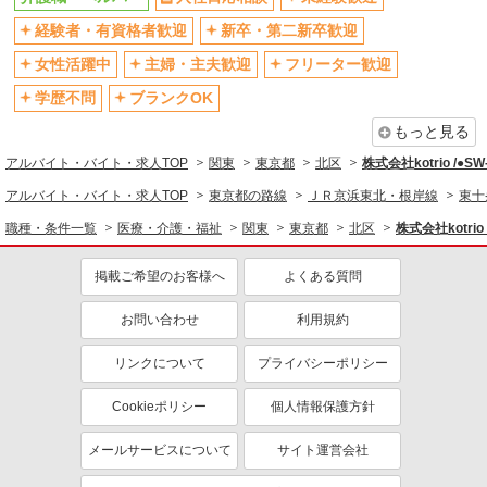
社会保険あり
産休・育休取得実績あり
経験者・有資格者歓迎
新卒・第二新卒歓迎
退職金・財形貯蓄制度あり
各種手当（家族・役職・インセン
ティブなど）あり
女性活躍中
主婦・主夫歓迎
フリーター歓迎
制服貸与
研修制度あり
学歴不問
ブランクOK
資格取得支援制度あり
もっと見る
同じ職種から求人を探す
アルバイト・バイト・求人TOP
関東
東京都
北区
株式会社kotrio /●S
医療・介護・福祉
アルバイト・バイト・求人TOP
東京都の路線
ＪＲ京浜東北・根岸線
東十
介護職・ヘルパー
職種・条件一覧
医療・介護・福祉
関東
東京都
北区
株式会社kotrio
同じ特徴から求人を探す
掲載ご希望のお客様へ
よくある質問
未経験歓迎
ミドル（40代～）活躍中
お問い合わせ
利用規約
ボーナス・賞与あり
車通勤OK
交通費支給
リンクについて
社会保険あり
プライバシーポリシー
産休・育休取得実績あり
Cookieポリシー
個人情報保護方針
メールサービスについて
サイト運営会社