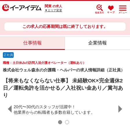
関東
の求人
▼エリア変更
この求人の応募期間は既に終了しております。
仕事情報
企業情報
正社員
職種：土日休みの訪問入浴介護オペレーター（運転あり）
株式会社ウェル森永の介護職・ヘルパーの求人情報詳細（正社員）
【将来もなくならない仕事】 未経験OK×完全週休2
日／運転免許を活かせる／入社祝い金あり／賞与あ
り
20代〜30代のスタッフが活躍中！
年2回
他業界からの転職者も多数在籍しています。
腰を据