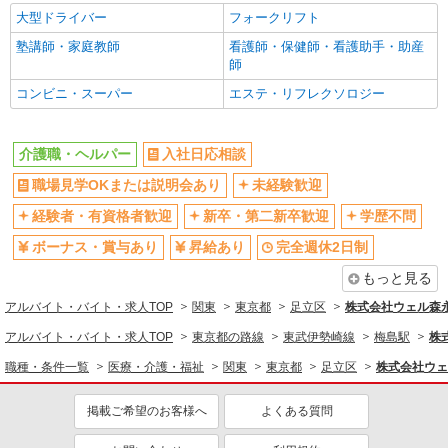
交通費支給
社会保険あり
大型ドライバー
フォークリフト
＊日曜祝日：時給1,620円〜 ーーーーーーー
東京都足立区保塚町4-31
入社祝い金あり
制服貸与
塾講師・家庭教師
看護師・保健師・看護助手・助産
研修制度あり
資格取得支援制度あり
師
詳細を見る
キープ
コンビニ・スーパー
エステ・リフレクソロジー
同じ職種から求人を探す
正社員
医療・介護・福祉
SOMPOケア 足立 定期巡回/3004da1
介護職・ヘルパー
入社日応相談
介護スタッフ
介護職・ヘルパー
【介護福祉士】 月給：277,300円 年収例：371
職場見学OKまたは説明会あり
未経験歓迎
同じ特徴から求人を探す
万円〜 ※職務手当、特別職務手当、（東京都）居
経験者・有資格者歓迎
新卒・第二新卒歓迎
学歴不問
住支援特別手当、働きがい向上手当、日祝手当
東京都足立区千住中居町33-3 大橋ビル4階
未経験歓迎
ボーナス・賞与あり
（月平均2回分）、在宅手当（月平均10回分）等、
ボーナス・賞与あり
昇給あり
完全週休2日制
毎月平均的に支払われる手当を含みます。 ■深夜
土日祝休み
交通費支給
詳細を見る
キープ
勤手当別途支給：4,000円/回 ■オンコール手当
もっと見る
社会保険あり
（1,000円/日）あり ◎残業時は別途時間外手当支
アルバイト・バイト・求人TOP
関東
東京都
足立区
株式会社ウェル森
給（超過1分〜） ◎居住支援特別手当は勤続5年目
正社員
までの方はさらに1万円支給（再入社は除く） ◎
SOMPOケア 梅島 訪問介護/3006ca1
アルバイト・バイト・求人TOP
東京都の路線
東武伊勢崎線
梅島駅
株
賞与 基本給2.08ヶ月分/年支給
介護スタッフ
職種・条件一覧
医療・介護・福祉
関東
東京都
足立区
株式会社ウェ
【介護福祉士】 月給：255,800円 年収例：349
万円〜 ※職務手当、特別職務手当、（東京都）居
掲載ご希望のお客様へ
よくある質問
住支援特別手当、働きがい向上手当、日祝手当
東京都足立区足立3丁目33-1 田口会館ビル
（月平均2回分）等、毎月平均的に支払われる手当
201