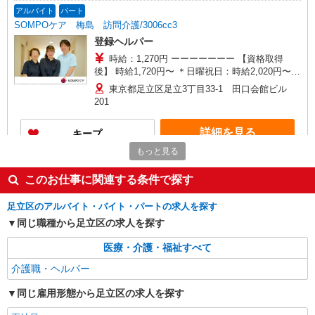
時、18時〜）：時給1,900円〜 ＊日曜祝日：時給
アルバイト
パート
1,820円〜 ◎身体介助、生活援助が同時給 ◎キャ
SOMPOケア 梅島 訪問介護/3006cc3
ンセル手当：職務時給の60％支給 ※居住支援特別
登録ヘルパー
手当は勤続5年目までの方はさらに時給＋50円（再
入社者は除く）
時給：1,270円 ーーーーーーー 【資格取得
後】 時給1,720円〜 ＊日曜祝日：時給2,020円〜
ーーーーーーー
東京都足立区足立3丁目33-1 田口会館ビル
201
詳細を見る
キープ
もっと見る
正社員
そんぽの家S 足立保塚/2067ba1
このお仕事に関連する条件で探す
介護スタッフ
足立区のアルバイト・バイト・パートの求人を探す
【介護福祉士】 月給：280,800円 年収例：379
同じ職種から足立区の求人を探す
万円〜 ※職務手当、特別職務手当、（東京都）居
住支援特別手当、働きがい向上手当、日祝手当
東京都足立区保塚町4-31
医療・介護・福祉すべて
（月平均2回分）、夜勤手当（月平均5回分）等、
毎月平均的に支払われる手当を含みます。 ※居住
介護職・ヘルパー
詳細を見る
キープ
支援特別手当は勤続5年目までの方はさらに1万円
支給（再入社は除く） ◎賞与：基本給2.08ヶ月分/
同じ雇用形態から足立区の求人を探す
年支給 ◎残業時は別途時間外手当支給（超過1
アルバイト
パート
分〜）