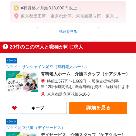
■有資格／月給313,000円以上
■無資格／月給298,000円以上
東京都墨田区、東京都北区、東京都足立区、東京都
※いずれも一律処遇加算含む
江戸川区
詳細を見る
ID：AE0514245108
20
件のこの求人と職種が同じ求人
掲載期間終了
パート
ツクイ・サンシャイン足立（有料老人ホーム）
有料老人ホーム 介護スタッフ（ケアクルー）
時給1,377円〜1,669円 ・居住支援特別手
当:120円/時間含む ※給与幅は資格・経験等による
東京都足立区花畑6-10-3
詳細を見る
キープ
パート
ツクイ足立弘道（デイサービス）
デイサービス 介護スタッフ（ケアクルー）