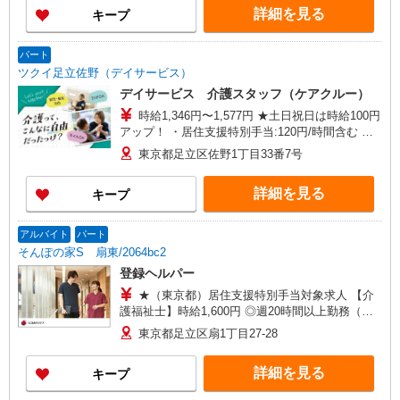
詳細を見る
キープ
パート
ツクイ足立佐野（デイサービス）
デイサービス 介護スタッフ（ケアクルー）
時給1,346円〜1,577円 ★土日祝日は時給100円
アップ！ ・居住支援特別手当:120円/時間含む ※
給与幅は資格・経験等による
東京都足立区佐野1丁目33番7号
詳細を見る
キープ
アルバイト
パート
そんぽの家S 扇東/2064bc2
登録ヘルパー
★（東京都）居住支援特別手当対象求人 【介
護福祉士】時給1,600円 ◎週20時間以上勤務（社
保加入者）の場合は時給1,650円 ＊早朝夜間（〜8
東京都足立区扇1丁目27-28
時、18時〜）：時給2,000円〜 ＊日曜祝日：時給
1,900円〜 【実務者研修・初任者研修（ヘルパー1
詳細を見る
キープ
級・2級）】時給1,520円 ◎週20時間以上勤務（社
保加入者）の場合は時給1,570円 ＊早朝夜間（〜8