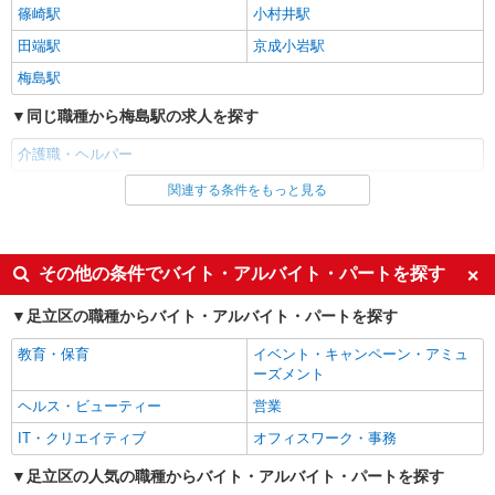
★（東京都）居住支援特別手当対象求人 【介
篠崎駅
小村井駅
護福祉士】時給1,800円 ◎週20時間以上勤務（社
田端駅
京成小岩駅
保加入者）の場合は時給1,850円 ＊夜間
東京都足立区足立3丁目33-1 田口会館ビル
（18:00〜）：時給2,250円〜 ＊日曜祝日：時給
梅島駅
201
2,100円〜 【実務者研修・初任者研修（ヘルパー1
級・2級）】時給1,720円 ◎週20時間以上勤務（社
同じ職種から梅島駅の求人を探す
詳細を見る
キープ
保加入者）の場合は時給1,770円 ＊夜間
（18:00〜）：時給2,150円〜 ＊日曜祝日：時給
介護職・ヘルパー
2,020円〜 ◎身体介助、生活援助が同時給 ◎キャ
正社員
ンセル手当：職務時給の60％支給 ※居住支援特別
関連する条件をもっと見る
同じ雇用形態から梅島駅の求人を探す
そんぽの家S 扇東/2064ba1
手当は勤続5年目までの方はさらに時給＋50円（再
介護スタッフ
入社者は除く）
正社員
【実務者研修】 月給：255,000円 年収例：350
同じ特徴から梅島駅の求人を探す
その他の条件でバイト・アルバイト・パートを探す
万円〜 【初任者研修】 月給：245,300円 年収例：
335万円〜 ※職務手当、（東京都）居住支援特別
東京都足立区扇1丁目27-28
入社日応相談
職場見学OKまたは説明会あり
手当、日祝手当（月平均2回分）、夜勤手当（月平
足立区の職種からバイト・アルバイト・パートを探す
均5回分）等、毎月平均的に支払われる手当を含み
未経験歓迎
経験者・有資格者歓迎
詳細を見る
キープ
ます。 ※居住支援特別手当は勤続5年目までの方
教育・保育
イベント・キャンペーン・アミュ
新卒・第二新卒歓迎
学歴不問
はさらに1万円支給（再入社は除く） ◎賞与：基
ーズメント
本給2.08ヶ月分/年支給 ◎残業時は別途時間外手当
アルバイト
パート
ボーナス・賞与あり
昇給あり
ヘルス・ビューティー
営業
支給（超過1分〜）
そんぽの家S 足立保塚/2067bc3
完全週休2日制
土日祝休み
IT・クリエイティブ
オフィスワーク・事務
登録ヘルパー
バイク通勤OK
自転車通勤OK
時給：1,270円 ーーーーーーー 【資格取得
足立区の人気の職種からバイト・アルバイト・パートを探す
後】 時給1,520円〜 ＊早朝夜間：時給1,900円〜