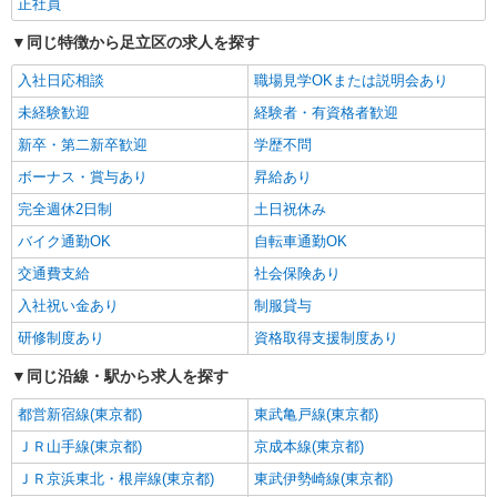
正社員
SOMPOケア 足立 訪問介護/3001cc3
登録ヘルパー
同じ特徴から足立区の求人を探す
時給：1,270円 ーーーーーーー 【資格取得
入社日応相談
職場見学OKまたは説明会あり
後】 時給1,720円〜 ＊日曜祝日：時給2,020円〜
ーーーーーーー
東京都足立区千住中居町33-3 大橋ビル4階
未経験歓迎
経験者・有資格者歓迎
新卒・第二新卒歓迎
学歴不問
詳細を見る
キープ
ボーナス・賞与あり
昇給あり
完全週休2日制
土日祝休み
アルバイト
パート
SOMPOケア 足立 夜間訪問介護/3003gb2
バイク通勤OK
自転車通勤OK
介護スタッフ（夜勤専従）
交通費支給
社会保険あり
★（東京都）居住支援特別手当対象求人 夜
勤：1勤務15,552円〜（時給制・夜勤手当含む）
入社祝い金あり
制服貸与
時給：1,444円 ◎週20時間以上勤務（社保加入
東京都足立区千住中居町33-3 大橋ビル4階
研修制度あり
資格取得支援制度あり
者）の場合は時給：1,494円 ※居住支援特別手当
は勤続5年目までの方はさらに時給＋50円（再入社
同じ沿線・駅から求人を探す
詳細を見る
キープ
者は除く）
都営新宿線(東京都)
東武亀戸線(東京都)
アルバイト
パート
ＪＲ山手線(東京都)
京成本線(東京都)
SOMPOケア 梅島 訪問介護/3006cc2
ＪＲ京浜東北・根岸線(東京都)
東武伊勢崎線(東京都)
登録ヘルパー