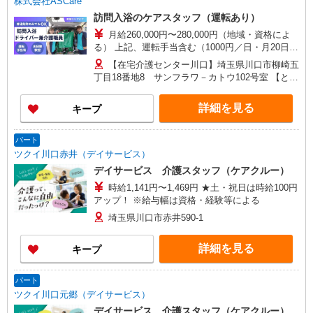
株式会社ASCare
訪問入浴のケアスタッフ（運転あり）
月給260,000円〜280,000円（地域・資格によ
る） 上記、運転手当含む（1000円／日・月20日換
算） ★介護福祉士の方は月給20,000円加算（資格
【在宅介護センター川口】埼玉県川口市柳崎五
手当） 別途交通費支給（30,000円上限／月） 別途
丁目18番地8 サンフラワ－カトウ102号室 【とこ
残業手当（月平均残業時間15時間）残業代全額支
ろざわ訪問入浴】埼玉県所沢市旭町5番地6 鹿野
給
川ビル1階 【在宅介護センター加須】埼玉県加須
詳細を見る
キープ
市花崎一丁目23番地10 【在宅介護センター上尾】
埼玉県上尾市上町一丁目11番地20 伊藤店舗1階
【与野営業所】埼玉県さいたま市中央区本町東四
パート
丁目2番地2 AMENITYHOUSE 【在宅介護センタ
ツクイ川口赤井（デイサービス）
ー春日部】埼玉県春日部市粕壁東二丁目3番地40
デイサービス 介護スタッフ（ケアクルー）
グレースヒル橋本202号室
時給1,141円〜1,469円 ★土・祝日は時給100円
アップ！ ※給与幅は資格・経験等による
埼玉県川口市赤井590-1
詳細を見る
キープ
パート
ツクイ川口元郷（デイサービス）
デイサービス 介護スタッフ（ケアクルー）