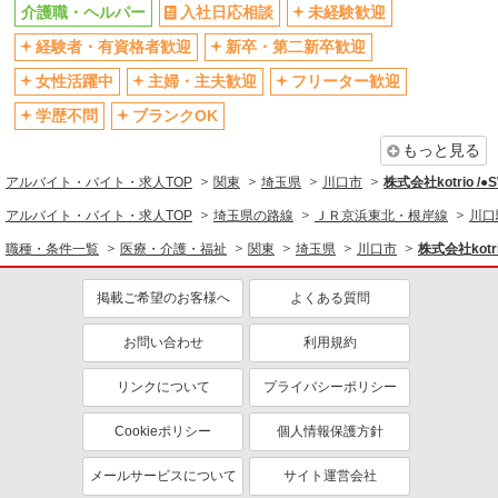
残業少なめ（月20h未満）
交通費支給
介護職・ヘルパー
入社日応相談
未経験歓迎
社会保険あり
産休・育休取得実績あり
経験者・有資格者歓迎
新卒・第二新卒歓迎
退職金・財形貯蓄制度あり
各種手当（家族・役職・インセン
女性活躍中
主婦・主夫歓迎
フリーター歓迎
ティブなど）あり
学歴不問
ブランクOK
制服貸与
研修制度あり
もっと見る
資格取得支援制度あり
アルバイト・バイト・求人TOP
関東
埼玉県
川口市
株式会社kotrio /
同じ職種から求人を探す
アルバイト・バイト・求人TOP
埼玉県の路線
ＪＲ京浜東北・根岸線
川口
医療・介護・福祉
職種・条件一覧
医療・介護・福祉
関東
埼玉県
川口市
株式会社kotr
介護職・ヘルパー
掲載ご希望のお客様へ
よくある質問
同じ特徴から求人を探す
未経験歓迎
お問い合わせ
ミドル（40代～）活躍中
利用規約
ボーナス・賞与あり
車通勤OK
リンクについて
プライバシーポリシー
交通費支給
社会保険あり
Cookieポリシー
個人情報保護方針
産休・育休取得実績あり
メールサービスについて
サイト運営会社