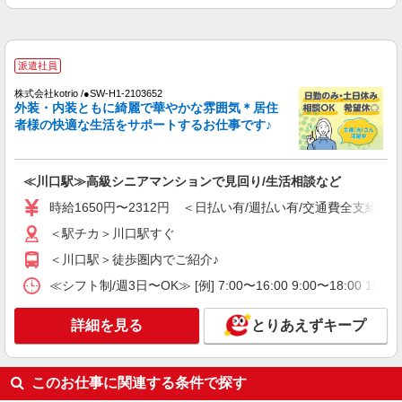
詳細を見る
キープ
派遣社員
派遣社員
株式会社kotrio /●SW-H1-2103652
株式会社kotrio /●SW-H1-2103652
外装・内装ともに綺麗で華やかな雰囲気＊居住
≪川口駅≫高級シニアマンションで見回り/生
者様の快適な生活をサポートするお仕事です♪
活相談など
時給1650円〜2312円 ＜日払い有/週払い有/交
通費全支給(ガソリン代含む)＞
≪川口駅≫高級シニアマンションで見回り/生活相談など
＜駅チカ＞川口駅すぐ
時給1650円〜2312円 ＜日払い有/週払い有/交通費全支給(ガ
詳細を見る
＜駅チカ＞川口駅すぐ
キープ
＜川口駅＞徒歩圏内でご紹介♪
派遣社員
≪シフト制/週3日〜OK≫ [例] 7:00〜16:00 9:00〜18:00 
株式会社ブレイブ（マイナビグループ）/MD11
介護スタッフ ◆デイサービス、サービス付き
詳細を見る
とりあえずキープ
高齢者向け住宅、グループホームなど様々な勤
務先から選べます。
未経験：時給1600〜1800円（資格・経験によ
る） 経験者：時給1800〜2000円（資格・経験によ
このお仕事に関連する条件で探す
る） ◎月収例 時給2000円×1日8時間×22日（週5
埼玉県川口市 【最寄駅】 ◆各線「東川口駅」
日）＝35万2000円 ◆昇給あり ◆支払い方法 ※日