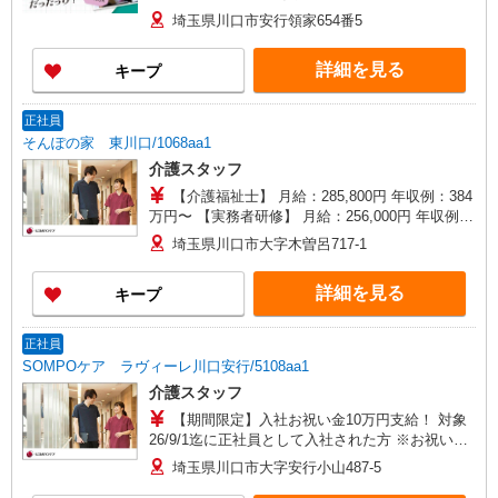
埼玉県川口市安行領家654番5
詳細を見る
キープ
正社員
そんぽの家 東川口/1068aa1
介護スタッフ
【介護福祉士】 月給：285,800円 年収例：384
万円〜 【実務者研修】 月給：256,000円 年収例：
345万円〜 【初任者研修・無資格】 月給：
埼玉県川口市大字木曽呂717-1
247,200円 年収例：334万円〜 ※職務手当、働き
がい向上手当、日祝手当（月平均2回分）、夜勤手
詳細を見る
キープ
当（月平均5回分）等、毎月平均的に支払われる手
当を含みます。 ※介護福祉士のみ、特別職務手当
も含む ◎残業時は別途時間外手当支給（超過1
正社員
分〜） ◎賞与 基本給2.08ヶ月分/年支給
SOMPOケア ラヴィーレ川口安行/5108aa1
介護スタッフ
【期間限定】入社お祝い金10万円支給！ 対象
26/9/1迄に正社員として入社された方 ※お祝い金
は入社後3か月目の給与で支給、その他詳細は面接
埼玉県川口市大字安行小山487-5
時にご案内します 【介護福祉士】月給285,800円