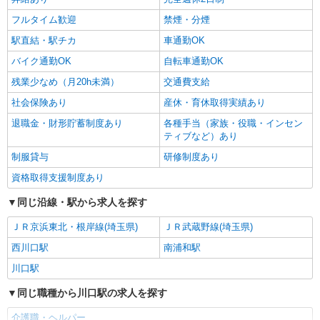
フルタイム歓迎
禁煙・分煙
駅直結・駅チカ
車通勤OK
バイク通勤OK
自転車通勤OK
残業少なめ（月20h未満）
交通費支給
社会保険あり
産休・育休取得実績あり
退職金・財形貯蓄制度あり
各種手当（家族・役職・インセン
ティブなど）あり
制服貸与
研修制度あり
資格取得支援制度あり
同じ沿線・駅から求人を探す
ＪＲ京浜東北・根岸線(埼玉県)
ＪＲ武蔵野線(埼玉県)
西川口駅
南浦和駅
川口駅
同じ職種から川口駅の求人を探す
介護職・ヘルパー