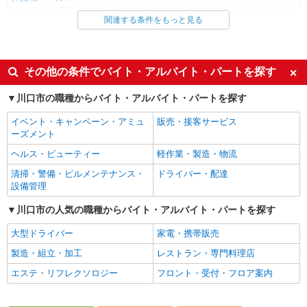
関連する条件をもっと見る
同じ雇用形態から川口駅の求人を探す
派遣社員
同じ特徴から川口駅の求人を探す
その他の条件でバイト・アルバイト・パートを探す
入社日応相談
未経験歓迎
川口市の職種からバイト・アルバイト・パートを探す
経験者・有資格者歓迎
新卒・第二新卒歓迎
イベント・キャンペーン・アミュ
販売・接客サービス
女性活躍中
主婦・主夫歓迎
ーズメント
フリーター歓迎
学歴不問
ヘルス・ビューティー
軽作業・製造・物流
ブランクOK
ミドル（40代～）活躍中
清掃・警備・ビルメンテナンス・
ドライバー・配達
設備管理
エルダー（50代～）活躍中
シニア（60代～）活躍中
川口市の人気の職種からバイト・アルバイト・パートを探す
高収入・高額
ボーナス・賞与あり
昇給あり
完全週休2日制
大型ドライバー
家電・携帯販売
フルタイム歓迎
禁煙・分煙
製造・組立・加工
レストラン・専門料理店
駅直結・駅チカ
車通勤OK
エステ・リフレクソロジー
フロント・受付・フロア案内
バイク通勤OK
自転車通勤OK