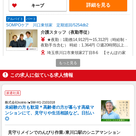
／年収例384万円〜 【実務者研修】月給256,000円
詳細を見る
キープ
／年収例345万円〜 【初任者研修・無資格】月給
247,200円／年収例334万円〜 ※職務手当、働きが
い向上手当、日祝手当（月平均2回分）、夜勤手当
アルバイト
パート
（月平均5回分）等、毎月平均的に支払われる手当
SOMPOケア 川口東領家 定期巡回/5254db2
を含む ※介護福祉士のみ、特別職務手当も含む ◎
介護スタッフ（夜勤専従）
残業時は別途時間外手当支給（超過1分〜） ◎賞
与 基本給2.08ヶ月分/年支給
★夜勤：1勤務14,912円〜15,312円（時給制・
夜勤手当含む） 時給：1,364円 ◎週20時間以上勤
務（社保加入者）の場合は時給：1,414円
埼玉県川口市東領家2丁目8-6 【そんぽの家
S 川口東領家】建物内
もっと見る
詳細を見る
キープ
この求人に似ている求人情報
正社員
SOMPOケア 川口戸塚 小規模多機能/3266ka1
派遣社員
介護スタッフ
株式会社kotrio /●SW-H1-2101018
【介護福祉士】 月給：271,300円 年収例：370
未経験の方も歓迎＊高齢者の方が暮らす高級マ
万円〜 【実務者研修】 月給：241,500円 年収例：
ンションにて、見守りや生活相談など。日払い
330万円〜 【初任者研修】 月給：232,700円 年収
◎
埼玉県川口市戸塚5-8-3
例：320万円〜 ※職務手当、働きがい向上手当、
日祝手当（月平均2回分）、夜勤手当（月平均5回
見守りメインでのんびり作業♪東川口駅のシニアマンション
詳細を見る
キープ
分）等、毎月平均的に支払われる手当を含みま