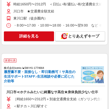
す。 ※介護福祉士のみ、特別職務手当も含む ◎オ
時給1650円〜2312円 ＜日払い有/週払い有/交通費全支給(ガ
ンコール手当（1,500円/日）別途支給あり ◎残業
アルバイト
パート
川口市 ★交通費全額支給
時は別途時間外手当支給（超過1分〜） ◎賞与
そんぽの家S 川口上青木/2071bc2
基本給2.08ヶ月分/年支給
東川口駅（徒歩圏内）
登録ヘルパー
【介護福祉士】 時給1,600円 ◎週20時間以上
・8:00〜17:00 ・10:00〜18:00 ・16:00〜翌9:00 
勤務（社保加入者）の場合は時給1,650円 ＊早朝
（〜8:00）：時給2,000円〜 ＊日曜祝日：時給
埼玉県川口市上青木4丁目4-5
詳細を見る
とりあえずキープ
1,900円〜 【実務者研修・初任者研修（ヘルパー1
級・2級）】 時給1,520円 ◎週20時間以上勤務
詳細を見る
キープ
（社保加入者）の場合は時給1,570円 ＊早朝（〜
8:00）：時給1,900円〜 ＊日曜祝日：時給1,820
円〜 ◎身体介助、生活援助が同時給 ◎キャンセル
職業紹介
手当：職務時給の60％支給
派遣社員
株式会社トラストグロース 新宿本社 第3営業部
特別養護老人ホームでの介護士
株式会社kotrio /●SW-H1-1774664
履歴書不要・面接なし・即日勤務可！サ高住の
月給：230000円〜 ※経験などにより異なる
生活サポートSTAFF♪生活相談や必要に応じた
埼玉県川口市
介助等
詳細を見る
キープ
川口市≪ホテルみたいに綺麗なサ高住★身体負担少ない仕事
［時給1650〜2312円＋別途交通費全支給（ガソリン代含む）
派遣社員
＜駅チカ＞川口駅すぐ
株式会社トラストグロース 新宿本社 第3営業部