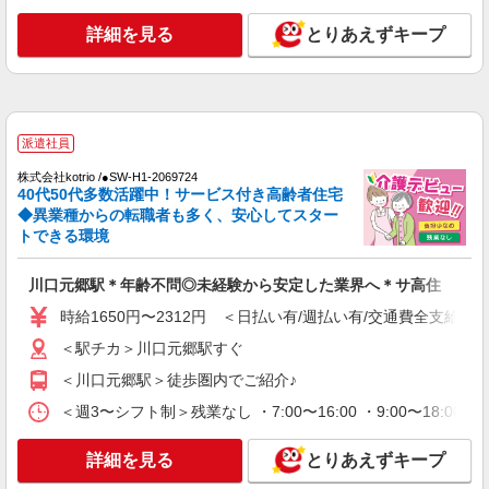
埼玉県川口市川口駅周辺
詳細を見る
とりあえずキープ
詳細を見る
キープ
派遣社員
株式会社トラストグロース 新宿本社 第3営業部
派遣社員
デイサービスでの介護士
株式会社kotrio /●SW-H1-2069724
40代50代多数活躍中！サービス付き高齢者住宅
時給：初任者研修1500円〜/実務者研修1600
◆異業種からの転職者も多く、安心してスター
円〜/介護福祉士1650円〜 ※資格や経験などによ
トできる環境
る
埼玉県川口市
川口元郷駅＊年齢不問◎未経験から安定した業界へ＊サ高住
詳細を見る
キープ
時給1650円〜2312円 ＜日払い有/週払い有/交通費全支給(ガ
派遣社員
＜駅チカ＞川口元郷駅すぐ
株式会社kotrio /●SW-H1-2069725
＜川口元郷駅＞徒歩圏内でご紹介♪
川口駅＊年齢不問◎未経験から安定した業界へ
＊サ高住
＜週3〜シフト制＞残業なし ・7:00〜16:00 ・9:00〜18:0
時給1650円〜2312円 ＜日払い有/週払い有/交
通費全支給(ガソリン代含む)＞
詳細を見る
とりあえずキープ
川口市