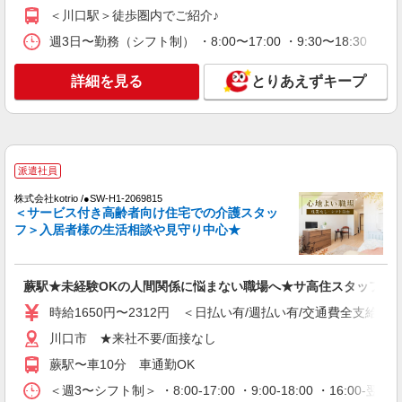
有料老人ホームでの介護士
＜川口駅＞徒歩圏内でご紹介♪
時給：初任者研修1350円〜/実務者研修1400
週3日〜勤務（シフト制） ・8:00〜17:00 ・9:30〜18:30 ・
円〜/介護福祉士1450円〜 ※資格・経験により異
なる
埼玉県川口市
詳細を見る
とりあえずキープ
詳細を見る
キープ
派遣社員
派遣社員
株式会社トラストグロース 新宿本社 第3営業部
特別養護老人ホームでの介護士
株式会社kotrio /●SW-H1-2069815
＜サービス付き高齢者向け住宅での介護スタッ
時給：初任者研修1550円/実務者研修1600円/介
フ＞入居者様の生活相談や見守り中心★
護福祉士1650円 ※資格や経験などによる
埼玉県川口市
蕨駅★未経験OKの人間関係に悩まない職場へ★サ高住スタッフ
詳細を見る
キープ
時給1650円〜2312円 ＜日払い有/週払い有/交通費全支給(ガ
派遣社員
川口市 ★来社不要/面接なし
（株）ウィルオブ・ワークCW 大宮支店/ms110101
蕨駅〜車10分 車通勤OK
夜勤専従
＜週3〜シフト制＞ ・8:00-17:00 ・9:00-18:00 ・16:
時給1650円 ◆前払い・日払い・週払いOK