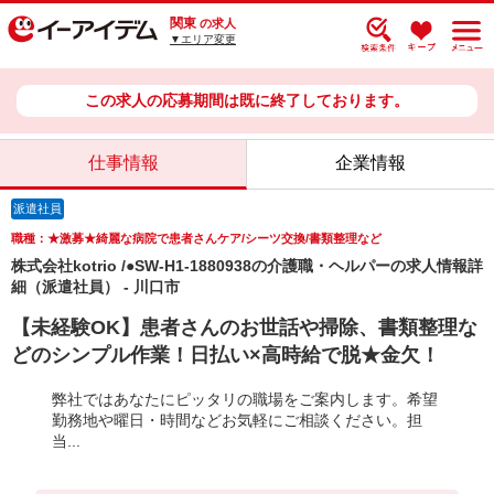
関東
の求人
▼エリア変更
この求人の応募期間は既に終了しております。
仕事情報
企業情報
派遣社員
職種：★激募★綺麗な病院で患者さんケア/シーツ交換/書類整理など
株式会社kotrio /●SW-H1-1880938の介護職・ヘルパーの求人情報詳
細（派遣社員） - 川口市
【未経験OK】患者さんのお世話や掃除、書類整理な
どのシンプル作業！日払い×高時給で脱★金欠！
弊社ではあなたにピッタリの職場をご案内します。希望
勤務地や曜日・時間などお気軽にご相談ください。担
当...