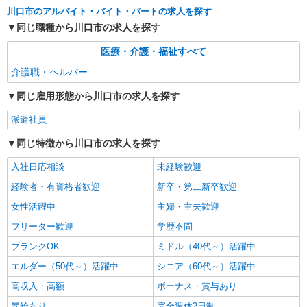
◆JR京浜東北・根岸線「川口駅」 ◆JR京浜東
払い/週払い/月払い対応も可能です。詳しくは面談
川口市のアルバイト・バイト・パートの求人を探す
北・根岸線「西川口駅」 ★その他、近隣に多数勤
時にご相談ください。 ◆交通費：別途全額支給 ※
同じ職種から川口市の求人を探す
務地あります！
詳細を見る
キープ
当社規定あり
医療・介護・福祉すべて
派遣社員
介護職・ヘルパー
株式会社kotrio /●SW-H1-2018073
≪蕨駅≫夜勤なし！未経験・ブランクOKのデ
同じ雇用形態から川口市の求人を探す
イスタッフ
派遣社員
時給1650円〜2312円 ＜日払い有/週払い有/交
通費全支給(ガソリン代含む)＞
同じ特徴から川口市の求人を探す
川口市 ★来社不要/面接なし
入社日応相談
未経験歓迎
詳細を見る
キープ
経験者・有資格者歓迎
新卒・第二新卒歓迎
女性活躍中
主婦・主夫歓迎
フリーター歓迎
学歴不問
ブランクOK
ミドル（40代～）活躍中
エルダー（50代～）活躍中
シニア（60代～）活躍中
高収入・高額
ボーナス・賞与あり
昇給あり
完全週休2日制