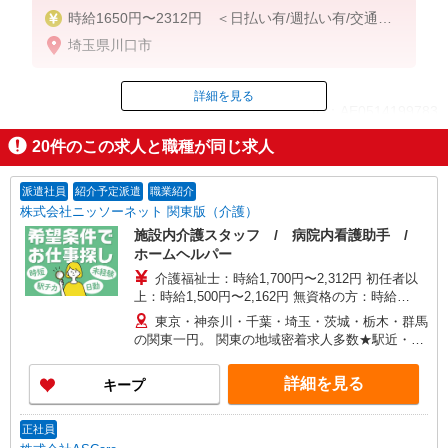
時給1650円〜2312円 ＜日払い有/週払い有/交通費
全支給(ガソリン代含む)＞
埼玉県川口市
詳細を見る
ID：AE0514199783
20
件のこの求人と職種が同じ求人
掲載期間終了
派遣社員
紹介予定派遣
職業紹介
株式会社ニッソーネット 関東版（介護）
施設内介護スタッフ / 病院内看護助手 /
ホームヘルパー
介護福祉士：時給1,700円〜2,312円 初任者以
上：時給1,500円〜2,162円 無資格の方：時給
1,350円〜1,925円 ※給与幅は勤務先による +交通
東京・神奈川・千葉・埼玉・茨城・栃木・群馬
費、諸手当（勤務先による） +0円で介護資格が取
の関東一円。 関東の地域密着求人多数★駅近・家
れる （別途規定） ★給与日払い制度あり！
から近い求人をお探しできます！
詳細を見る
キープ
正社員