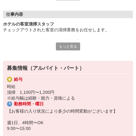
・週1日〜OK！スキマ時間で働けます！
・家事の延長線でできる簡単なお仕事です！
・接客なし！もくもくとお仕事をすることが好きな方にぴったり
仕事内容
ホテルの客室清掃スタッフ
安心して就業していただける環境をご用意しています。
チェックアウトされた客室の清掃業務をお任せします。
お気軽にご応募下さい。
ご利用になられたお部屋を元の状態に戻し、
もっと見る
新たにご宿泊されるお客様が快適にくつろいでいただける環境を作
るのが主な業務となります。
【具体的には】
募集情報（アルバイト・パート）
［1］リネン回収、ごみ回収、掃除機かけ
［2］テーブルなど拭き上げ、トイレ、洗面、内風呂など水回りの清
給与
掃
時給
と分担し、最後に2名で布団敷き（シーツ敷き）仕上げ等を行いま
清掃 1,100円〜1,200円
す。
※給与幅は経験・能力・資格による
勤務時間・曜日
基本2名1組で行っていただくので負担も少なく勤務いただけます◎
【お客様の入り状況により多少の時間変動がございます】
週1日、4時間〜OK
9:00〜15:00