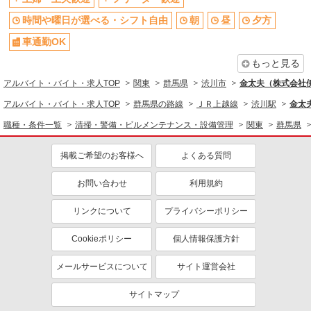
時間や曜日が選べる・シフト自由
朝
昼
夕方
車通勤OK
もっと見る
アルバイト・バイト・求人TOP
関東
群馬県
渋川市
金太夫（株式会社
アルバイト・バイト・求人TOP
群馬県の路線
ＪＲ上越線
渋川駅
金太
職種・条件一覧
清掃・警備・ビルメンテナンス・設備管理
関東
群馬県
掲載ご希望のお客様へ
よくある質問
お問い合わせ
利用規約
リンクについて
プライバシーポリシー
Cookieポリシー
個人情報保護方針
メールサービスについて
サイト運営会社
サイトマップ