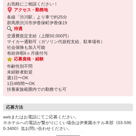
お気軽にご相談ください！
アクセス・勤務地
各線「渋川駅」より車で約25分
群馬県渋川市伊香保町伊香保19
待遇
交通費規定支給（上限50,000円）
マイカー通勤可（ガソリン代規程支給、駐車場有）
社会保険も加入可能
有給休暇6ヶ月後付与
応募資格・経験
年齢性別不問
未経験者歓迎
週1日〜OK
1日4時間〜OK
扶養家族範囲内での勤務でも可
応募方法
webまたはお電話にてご応募ください。
※ホテルへの電話が繋がりにくい場合は伊東園ホテル本部《03-595
0-3400》迄お問い合わせください。
※webにてご応募頂いた場合、3営業日以内にホテルから折り返し連