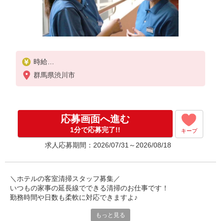
時給
清掃 1,100円〜1,200円
群馬県渋川市
※給与幅は経験・能力・資格による
応募画面へ進む
1分で応募完了!!
キープ
求人応募期間：2026/07/31～2026/08/18
＼ホテルの客室清掃スタッフ募集／
いつもの家事の延長線でできる清掃のお仕事です！
勤務時間や日数も柔軟に対応できますよ♪
もっと見る
【この求人の魅力】