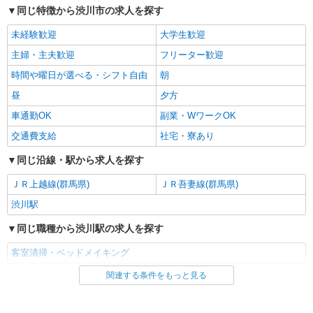
同じ特徴から渋川市の求人を探す
未経験歓迎
大学生歓迎
主婦・主夫歓迎
フリーター歓迎
時間や曜日が選べる・シフト自由
朝
昼
夕方
車通勤OK
副業・WワークOK
交通費支給
社宅・寮あり
同じ沿線・駅から求人を探す
ＪＲ上越線(群馬県)
ＪＲ吾妻線(群馬県)
渋川駅
同じ職種から渋川駅の求人を探す
客室清掃・ベッドメイキング
関連する条件をもっと見る
同じ雇用形態から渋川駅の求人を探す
アルバイト
パート