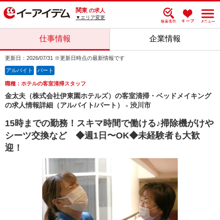
関東
の求人
▼エリア変更
仕事情報
企業情報
更新日：2026/07/31 ※更新日時点の最新情報です
アルバイト
パート
職種：ホテルの客室清掃スタッフ
金太夫（株式会社伊東園ホテルズ）の客室清掃・ベッドメイキング
の求人情報詳細（アルバイト/パート） - 渋川市
15時までの勤務！スキマ時間で働ける♪掃除機がけや
シーツ交換など ◆週1日〜OK◆未経験者も大歓
迎！