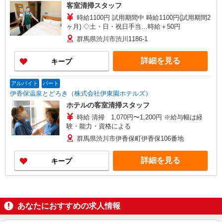
客室清掃スタッフ
時給1100円 試用期間中 時給1100円(試用期間2
ヶ月) ◇土・日・祝日手当…時給＋50円
群馬県渋川市渋川1186-1
詳細を見る
キープ
アルバイト
パート
伊香保温泉とどろき（株式会社伊東園ホテルズ）
ホテルの客室清掃スタッフ
時給 清掃 1,070円〜1,200円 ※給与幅は経
験・能力・資格による
群馬県渋川市伊香保町伊香保106番地
詳細を見る
キープ
あなたにおすすめの求人情報