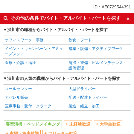
同じ特徴から渋川駅の求人を探す
ID：AE0729544391
未経験歓迎
大学生歓迎
その他の条件でバイト・アルバイト・パートを探す
主婦・主夫歓迎
フリーター歓迎
渋川市の職種からバイト・アルバイト・パートを探す
時間や曜日が選べる・シフト自由
朝
オフィスワーク・事務
飲食・フード
昼
夕方
イベント・キャンペーン・アミュ
建築・設備・アクティブワーク
車通勤OK
副業・WワークOK
ーズメント
交通費支給
社宅・寮あり
医療・介護・福祉
清掃・警備・ビルメンテナンス・
設備管理
同じ職種から求人を探す
渋川市の人気の職種からバイト・アルバイト・パートを探す
清掃・警備・ビルメンテナンス・設備管理
コールセンター
大型ドライバー
同じ特徴から求人を探す
アパレル販売
配送・配達ドライバー
未経験歓迎
大学生歓迎
医療事務・受付・クラーク
製造・組立・加工
車通勤OK
副業・WワークOK
交通費支給
社宅・寮あり
客室清掃・ベッドメイキング
未経験歓迎
大学生歓迎
主婦・主夫歓迎
フリーター歓迎