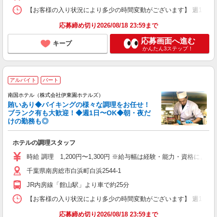
【お客様の入り状況により多少の時間変動がございます】 週1日〜OK （1
応募締め切り2026/08/18 23:59まで
応募画面へ進む
キープ
かんたん3ステップ！
アルバイト
パート
南国ホテル（株式会社伊東園ホテルズ）
賄いあり◆バイキングの様々な調理をお任せ！
ブランク有も大歓迎！◆週1日〜OK◆朝・夜だ
けの勤務も◎
ホテルの調理スタッフ
時給 調理 1,200円〜1,300円 ※給与幅は経験・能力・資格による
千葉県南房総市白浜町白浜2544-1
JR内房線「館山駅」より車で約25分
【お客様の入り状況により多少の時間変動がございます】 週1日〜OK ［1
応募締め切り2026/08/18 23:59まで