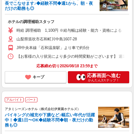
長でこなせます♪◆経験不問◆週1から、朝・夜
だけの勤務も◎
ホテルの調理補助スタッフ
時給 調理補助 1,100円 ※給与幅は経験・能力・資格による
山梨県笛吹市石和町川中島1607-28
JR中央本線「石和温泉駅」より車で約5分
【お客様の入り状況により多少の時間変動がございます】 週1日〜OK （1
応募締め切り2026/08/18 23:59まで
応募画面へ進む
キープ
かんたん3ステップ！
アルバイト
パート
アタミシーズンホテル（株式会社伊東園ホテルズ）
バイキングの補充や下膳など♪幅広い年代が活躍
中！◆週1日〜OK◆経験不問◆朝・夜だけの勤
務も◎