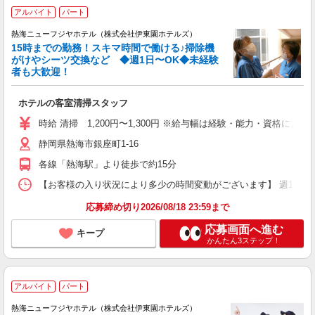
アルバイト
パート
熱海ニューフジヤホテル（株式会社伊東園ホテルズ）
15時までの勤務！スキマ時間で働ける♪掃除機
がけやシーツ交換など ◆週1日〜OK◆未経験
者も大歓迎！
ホテルの客室清掃スタッフ
時給 清掃 1,200円〜1,300円 ※給与幅は経験・能力・資格による
静岡県熱海市銀座町1-16
各線「熱海駅」より徒歩で約15分
【お客様の入り状況により多少の時間変動がございます】 週1日〜、1日
応募締め切り2026/08/18 23:59まで
応募画面へ進む
キープ
かんたん3ステップ！
アルバイト
パート
熱海ニューフジヤホテル（株式会社伊東園ホテルズ）