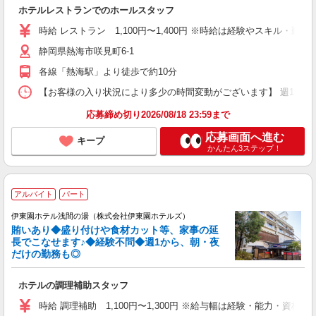
ホテルレストランでのホールスタッフ
時給 レストラン 1,100円〜1,400円 ※時給は経験やスキル・
静岡県熱海市咲見町6-1
各線「熱海駅」より徒歩で約10分
【お客様の入り状況により多少の時間変動がございます】 週1日〜、1日4
応募締め切り2026/08/18 23:59まで
応募画面へ進む
キープ
かんたん3ステップ！
アルバイト
パート
伊東園ホテル浅間の湯（株式会社伊東園ホテルズ）
賄いあり◆盛り付けや食材カット等、家事の延
長でこなせます♪◆経験不問◆週1から、朝・夜
だけの勤務も◎
ホテルの調理補助スタッフ
時給 調理補助 1,100円〜1,300円 ※給与幅は経験・能力・資格に