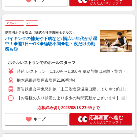
かんたん3ステップ！
アルバイト
パート
伊東園ホテル塩原（株式会社伊東園ホテルズ）
バイキングの補充や下膳など♪幅広い年代が活躍
中！◆週1日〜OK◆経験不問◆朝・夜だけの勤
務も◎
ホテルレストランでのホールスタッフ
時給 レストラン 1,150円〜1,300円 ※給与幅は経験・能力・資格
栃木県那須塩原市塩原2196番地4
野岩鉄道会津鬼怒川線「上三依塩原温泉口駅」より車で約11分
【お客様の入り状況により多少の時間変動がございます】 週1日〜OK ［1
応募締め切り2026/08/18 23:59まで
応募画面へ進む
キープ
かんたん3ステップ！