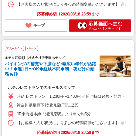
【お客様の入り状況により多少の時間変動がございます】 週1日〜、4時
応募締め切り2026/08/18 23:59まで
応募画面へ進む
キープ
かんたん3ステップ！
アルバイト
パート
ホテル四季彩（株式会社伊東園ホテルズ）
バイキングの補充や下膳など♪幅広い年代が活躍
中！◆週1日〜OK◆経験不問◆朝・夜だけの勤
務も◎
ホテルレストランでのホールスタッフ
時給 レストラン 1,230円〜1,400円 ※給与幅は経験・能力・資格
神奈川県足柄下郡湯河原町宮上235
JR東海道本線「湯河原駅」より車で約5分
【お客様の入り状況により多少の時間変動がございます】 週1日〜OK ［1］
応募締め切り2026/08/18 23:59まで