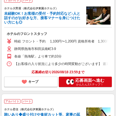
アルバイト
パート
ホテル大野屋（株式会社伊東園ホテルズ）
未経験OK！お客様の受付・予約対応など♪人と
話すのがお好きな方、接客マナーを身につけた
い方にも◎
ホテルのフロントスタッフ
時給 フロント・予約 1,100円〜1,200円 資格所有者 1,300円
静岡県熱海市和田浜南町3-9
各線「熱海駅」より車で約10分
【お客様の入り状況により多少の時間変動がございます】 週1日〜、4時
応募締め切り2026/08/18 23:59まで
応募画面へ進む
キープ
かんたん3ステップ！
アルバイト
パート
ホテル君佳（株式会社伊東園ホテルズ）
賄いあり◆盛り付けや食材カット等、家事の延