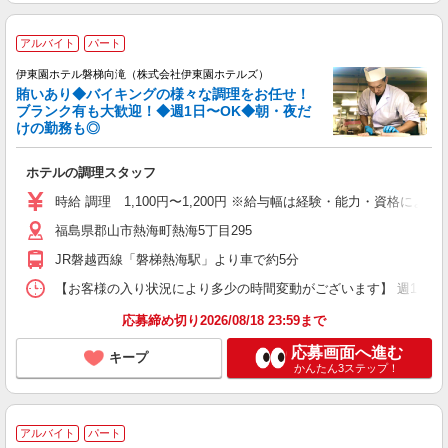
アルバイト
パート
伊東園ホテル磐梯向滝（株式会社伊東園ホテルズ）
賄いあり◆バイキングの様々な調理をお任せ！
ブランク有も大歓迎！◆週1日〜OK◆朝・夜だ
けの勤務も◎
ホテルの調理スタッフ
時給 調理 1,100円〜1,200円 ※給与幅は経験・能力・資格による
福島県郡山市熱海町熱海5丁目295
JR磐越西線「磐梯熱海駅」より車で約5分
【お客様の入り状況により多少の時間変動がございます】 週1日、4時間〜
応募締め切り2026/08/18 23:59まで
応募画面へ進む
キープ
かんたん3ステップ！
アルバイト
パート