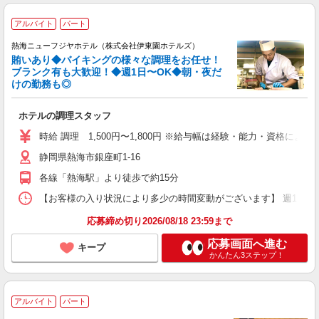
アルバイト
パート
熱海ニューフジヤホテル（株式会社伊東園ホテルズ）
賄いあり◆バイキングの様々な調理をお任せ！
ブランク有も大歓迎！◆週1日〜OK◆朝・夜だ
けの勤務も◎
ホテルの調理スタッフ
時給 調理 1,500円〜1,800円 ※給与幅は経験・能力・資格による
静岡県熱海市銀座町1-16
各線「熱海駅」より徒歩で約15分
【お客様の入り状況により多少の時間変動がございます】 週1日〜、1日4
応募締め切り2026/08/18 23:59まで
応募画面へ進む
キープ
かんたん3ステップ！
アルバイト
パート