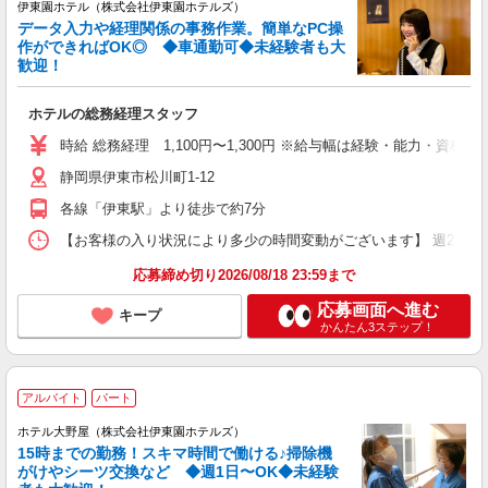
伊東園ホテル（株式会社伊東園ホテルズ）
データ入力や経理関係の事務作業。簡単なPC操
作ができればOK◎ ◆車通勤可◆未経験者も大
歓迎！
ホテルの総務経理スタッフ
時給 総務経理 1,100円〜1,300円 ※給与幅は経験・能力・資格に
静岡県伊東市松川町1-12
各線「伊東駅」より徒歩で約7分
【お客様の入り状況により多少の時間変動がございます】 週2日〜、1日5時間〜
応募締め切り2026/08/18 23:59まで
応募画面へ進む
キープ
かんたん3ステップ！
アルバイト
パート
ホテル大野屋（株式会社伊東園ホテルズ）
15時までの勤務！スキマ時間で働ける♪掃除機
がけやシーツ交換など ◆週1日〜OK◆未経験