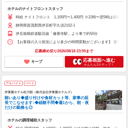
ホテルのナイトフロントスタッフ
時給 ナイトフロント 1,100円〜1,400円 ※22時〜翌5時は深夜
静岡県賀茂郡西伊豆町宇久須2102-1
伊豆箱根鉄道駿豆線「修善寺駅」より車で約50分
【お客様の入り状況により多少の時間変動がございます】 週1日〜OK 
応募締め切り2026/08/18 23:59まで
応募画面へ進む
キープ
かんたん3ステップ！
アルバイト
パート
伊東園ホテル松川館（株式会社伊東園ホテルズ）
賄いあり◆盛り付けや食材カット等、家事の延
長でこなせます♪◆経験不問◆週1から、朝・夜
だけの勤務も◎
ホテルの調理補助スタッフ