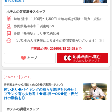
者も大歓迎！
ホテルの客室清掃スタッフ
時給 清掃 1,100円〜1,300円 ※給与幅は経験・能力・資格による
静岡県熱海市和田浜南町3-9
各線「熱海駅」より車で約10分
【お客様の入り状況により多少の時間変動がございます】 週1日〜、4時
応募締め切り2026/08/18 23:59まで
応募画面へ進む
キープ
かんたん3ステップ！
アルバイト
パート
伊東園ホテル松川館（株式会社伊東園ホテルズ）
賄いあり◆バイキングの様々な調理をお任せ！
ブランク有も大歓迎！◆週1日〜OK◆朝・夜だ
けの勤務も◎
ホテルの調理スタッフ