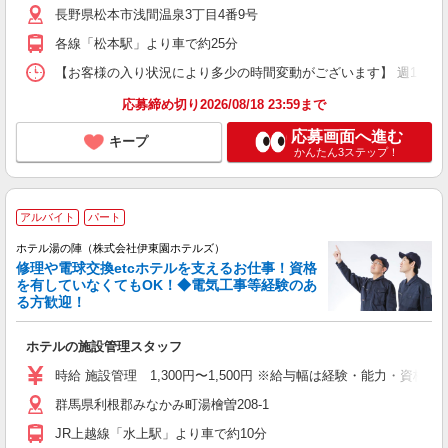
長野県松本市浅間温泉3丁目4番9号
各線「松本駅」より車で約25分
【お客様の入り状況により多少の時間変動がございます】 週1日〜OK ［1
応募締め切り2026/08/18 23:59まで
応募画面へ進む
キープ
かんたん3ステップ！
アルバイト
パート
ホテル湯の陣（株式会社伊東園ホテルズ）
修理や電球交換etcホテルを支えるお仕事！資格
を有していなくてもOK！◆電気工事等経験のあ
る方歓迎！
ホテルの施設管理スタッフ
時給 施設管理 1,300円〜1,500円 ※給与幅は経験・能力・資格に
群馬県利根郡みなかみ町湯檜曽208-1
JR上越線「水上駅」より車で約10分