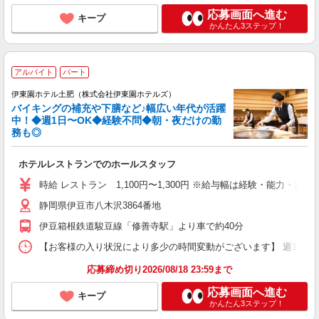
応募画面へ進む
キープ
かんたん3ステップ！
アルバイト
パート
伊東園ホテル土肥（株式会社伊東園ホテルズ）
バイキングの補充や下膳など♪幅広い年代が活躍
中！◆週1日〜OK◆経験不問◆朝・夜だけの勤
務も◎
ホテルレストランでのホールスタッフ
時給 レストラン 1,100円〜1,300円 ※給与幅は経験・能力・資格
静岡県伊豆市八木沢3864番地
伊豆箱根鉄道駿豆線「修善寺駅」より車で約40分
【お客様の入り状況により多少の時間変動がございます】 週1日〜、1日4
応募締め切り2026/08/18 23:59まで
応募画面へ進む
キープ
かんたん3ステップ！