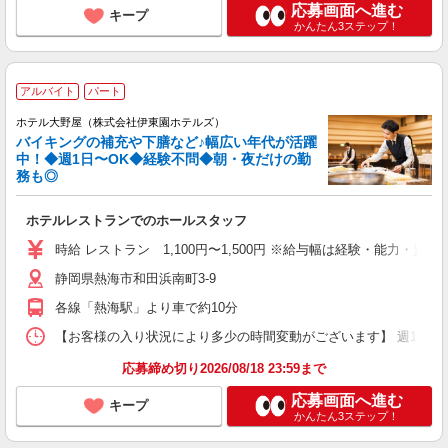
応募画面へ進む
キープ
かんたん3ステップ！
アルバイト
パート
ホテル大野屋（株式会社伊東園ホテルズ）
バイキングの補充や下膳など♪幅広い年代が活躍
中！◆週1日〜OK◆経験不問◆朝・夜だけの勤
務も◎
ホテルレストランでのホールスタッフ
時給 レストラン 1,100円〜1,500円 ※給与幅は経験・能力・資格
静岡県熱海市和田浜南町3-9
各線「熱海駅」より車で約10分
【お客様の入り状況により多少の時間変動がございます】 週1日〜、1日4
応募締め切り2026/08/18 23:59まで
応募画面へ進む
キープ
かんたん3ステップ！