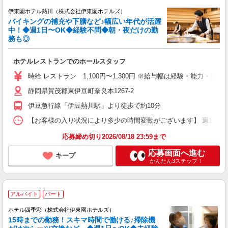
伊東園ホテル熱川（株式会社伊東園ホテルズ）
バイキングの補充や下膳など♪幅広い年代が活躍
中！◆週1日〜OK◆経験不問◆朝・夜だけの勤
務も◎
ホテルレストランでのホールスタッフ
時給 レストラン 1,100円〜1,300円 ※給与幅は経験・能力・資格
静岡県賀茂郡東伊豆町奈良本1267-2
伊豆急行線「伊豆熱川駅」より徒歩で約10分
【お客様の入り状況により多少の時間変動がございます】 週1日〜、1日4
応募締め切り2026/08/18 23:59まで
応募画面へ進む
キープ
かんたん3ステップ！
アルバイト
パート
ホテル四季彩（株式会社伊東園ホテルズ）
15時までの勤務！スキマ時間で働ける♪掃除機