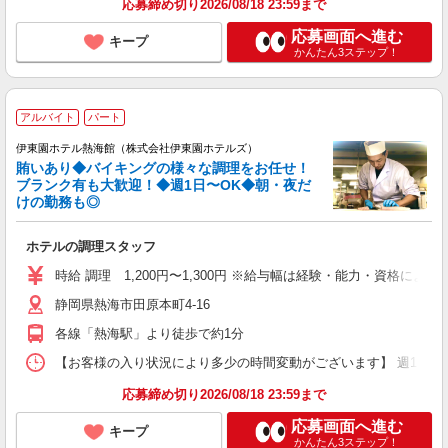
応募締め切り2026/08/18 23:59まで
応募画面へ進む
キープ
かんたん3ステップ！
アルバイト
パート
伊東園ホテル熱海館（株式会社伊東園ホテルズ）
賄いあり◆バイキングの様々な調理をお任せ！
ブランク有も大歓迎！◆週1日〜OK◆朝・夜だ
けの勤務も◎
ホテルの調理スタッフ
時給 調理 1,200円〜1,300円 ※給与幅は経験・能力・資格による
静岡県熱海市田原本町4-16
各線「熱海駅」より徒歩で約1分
【お客様の入り状況により多少の時間変動がございます】 週1日〜、1日4
応募締め切り2026/08/18 23:59まで
応募画面へ進む
キープ
かんたん3ステップ！