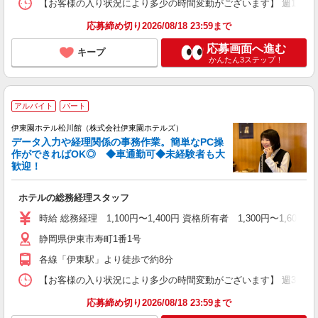
【お客様の入り状況により多少の時間変動がございます】 週1日〜、4時
応募締め切り2026/08/18 23:59まで
応募画面へ進む
キープ
かんたん3ステップ！
アルバイト
パート
伊東園ホテル松川館（株式会社伊東園ホテルズ）
データ入力や経理関係の事務作業。簡単なPC操
作ができればOK◎ ◆車通勤可◆未経験者も大
歓迎！
ホテルの総務経理スタッフ
時給 総務経理 1,100円〜1,400円 資格所有者 1,300円〜1,6
静岡県伊東市寿町1番1号
各線「伊東駅」より徒歩で約8分
【お客様の入り状況により多少の時間変動がございます】 週3日〜OK 9:
応募締め切り2026/08/18 23:59まで