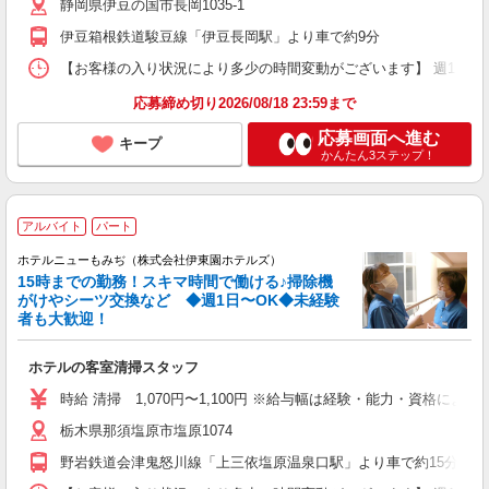
静岡県伊豆の国市長岡1035-1
伊豆箱根鉄道駿豆線「伊豆長岡駅」より車で約9分
【お客様の入り状況により多少の時間変動がございます】 週1日〜、1日4
応募締め切り2026/08/18 23:59まで
応募画面へ進む
キープ
かんたん3ステップ！
アルバイト
パート
ホテルニューもみぢ（株式会社伊東園ホテルズ）
15時までの勤務！スキマ時間で働ける♪掃除機
がけやシーツ交換など ◆週1日〜OK◆未経験
者も大歓迎！
ホテルの客室清掃スタッフ
時給 清掃 1,070円〜1,100円 ※給与幅は経験・能力・資格による
栃木県那須塩原市塩原1074
野岩鉄道会津鬼怒川線「上三依塩原温泉口駅」より車で約15分