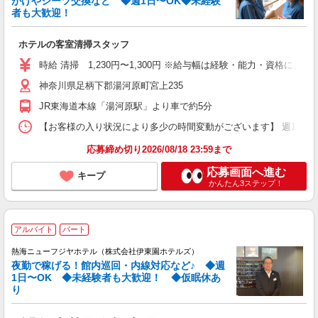
がけやシーツ交換など ◆週1日〜OK◆未経験
者も大歓迎！
ホテルの客室清掃スタッフ
時給 清掃 1,230円〜1,300円 ※給与幅は経験・能力・資格による
神奈川県足柄下郡湯河原町宮上235
JR東海道本線「湯河原駅」より車で約5分
【お客様の入り状況により多少の時間変動がございます】 週1日〜、4時
応募締め切り2026/08/18 23:59まで
応募画面へ進む
キープ
かんたん3ステップ！
アルバイト
パート
熱海ニューフジヤホテル（株式会社伊東園ホテルズ）
夜勤で稼げる！館内巡回・内線対応など♪ ◆週
1日〜OK ◆未経験者も大歓迎！ ◆仮眠休あ
り