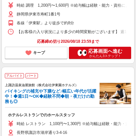
時給 調理 1,200円〜1,600円 ※給与幅は経験・能力・資格による
静岡県伊東市寿町1番1号
各線「伊東駅」より徒歩で約8分
【お客様の入り状況により多少の時間変動がございます】 週1日〜、1日4
応募締め切り2026/08/18 23:59まで
応募画面へ進む
キープ
かんたん3ステップ！
アルバイト
パート
上諏訪温泉油屋旅館（株式会社伊東園ホテルズ）
バイキングの補充や下膳など♪幅広い年代が活躍
中！◆週1日〜OK◆経験不問◆朝・夜だけの勤
務も◎
ホテルレストランでのホールスタッフ
時給 レストラン 1,100円〜1,300円 ※給与幅は経験・能力・資格
長野県諏訪市湖岸通り3-4-16