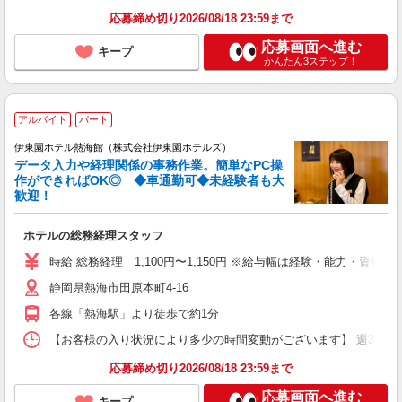
応募締め切り2026/08/18 23:59まで
応募画面へ進む
キープ
かんたん3ステップ！
アルバイト
パート
伊東園ホテル熱海館（株式会社伊東園ホテルズ）
データ入力や経理関係の事務作業。簡単なPC操
作ができればOK◎ ◆車通勤可◆未経験者も大
歓迎！
ホテルの総務経理スタッフ
時給 総務経理 1,100円〜1,150円 ※給与幅は経験・能力・資格に
静岡県熱海市田原本町4-16
各線「熱海駅」より徒歩で約1分
【お客様の入り状況により多少の時間変動がございます】 週3日〜、5時
応募締め切り2026/08/18 23:59まで
応募画面へ進む
キープ