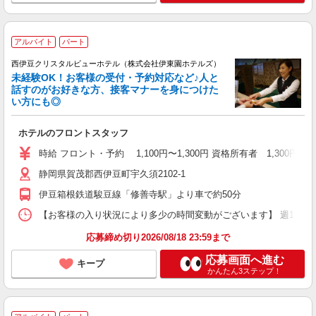
アルバイト
パート
西伊豆クリスタルビューホテル（株式会社伊東園ホテルズ）
未経験OK！お客様の受付・予約対応など♪人と
話すのがお好きな方、接客マナーを身につけた
い方にも◎
ホテルのフロントスタッフ
時給 フロント・予約 1,100円〜1,300円 資格所有者 1,300円
静岡県賀茂郡西伊豆町宇久須2102-1
伊豆箱根鉄道駿豆線「修善寺駅」より車で約50分
【お客様の入り状況により多少の時間変動がございます】 週1日〜、4時
応募締め切り2026/08/18 23:59まで
応募画面へ進む
キープ
かんたん3ステップ！