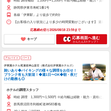
時給 調理補助 1,100円〜1,200円 ※給与幅は経験・能力・資格に
静岡県伊東市寿町1番1号
各線「伊東駅」より徒歩で約8分
【お客様の入り状況により多少の時間変動がございます】 週1日〜OK （1
応募締め切り2026/08/18 23:59まで
応募画面へ進む
キープ
かんたん3ステップ！
アルバイト
パート
伊東園ホテル尾瀬老神山楽荘（株式会社伊東園ホテルズ）
賄いあり◆バイキングの様々な調理をお任せ！
ブランク有も大歓迎！◆週1日〜OK◆朝・夜だ
けの勤務も◎
ホテルの調理スタッフ
時給 調理 1,300円〜1,500円 ※給与幅は経験・能力・資格による
群馬県沼田市利根町老神583番地