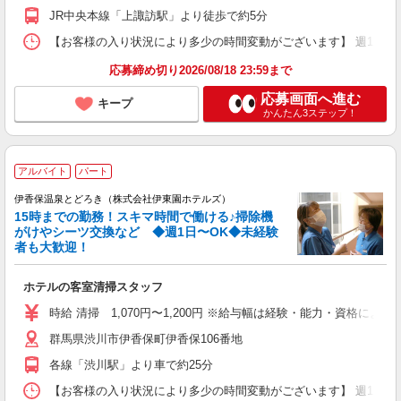
JR中央本線「上諏訪駅」より徒歩で約5分
【お客様の入り状況により多少の時間変動がございます】 週1日〜OK ［1
応募締め切り2026/08/18 23:59まで
応募画面へ進む
キープ
かんたん3ステップ！
アルバイト
パート
伊香保温泉とどろき（株式会社伊東園ホテルズ）
15時までの勤務！スキマ時間で働ける♪掃除機
がけやシーツ交換など ◆週1日〜OK◆未経験
者も大歓迎！
ホテルの客室清掃スタッフ
時給 清掃 1,070円〜1,200円 ※給与幅は経験・能力・資格による
群馬県渋川市伊香保町伊香保106番地
各線「渋川駅」より車で約25分
【お客様の入り状況により多少の時間変動がございます】 週1日、4時間