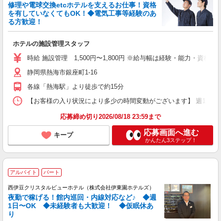
修理や電球交換etcホテルを支えるお仕事！資格
を有していなくてもOK！◆電気工事等経験のあ
る方歓迎！
ホテルの施設管理スタッフ
時給 施設管理 1,500円〜1,800円 ※給与幅は経験・能力・資格に
静岡県熱海市銀座町1-16
各線「熱海駅」より徒歩で約15分
【お客様の入り状況により多少の時間変動がございます】 週1日〜OK （1）
応募締め切り2026/08/18 23:59まで
応募画面へ進む
キープ
かんたん3ステップ！
アルバイト
パート
西伊豆クリスタルビューホテル（株式会社伊東園ホテルズ）
夜勤で稼げる！館内巡回・内線対応など♪ ◆週
1日〜OK ◆未経験者も大歓迎！ ◆仮眠休あ
り