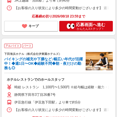
JR上越線「沼田駅」より車で約40分
【お客様の入り状況により多少の時間変動がございます】 週1日〜OK （1
応募締め切り2026/08/18 23:59まで
応募画面へ進む
キープ
かんたん3ステップ！
アルバイト
パート
下田海浜ホテル（株式会社伊東園ホテルズ）
バイキングの補充や下膳など♪幅広い年代が活躍
中！◆週1日〜OK◆経験不問◆朝・夜だけの勤
務も◎
ホテルレストランでのホールスタッフ
時給 レストラン 1,100円〜1,500円 ※給与幅は経験・能力・資格
静岡県下田市3丁目26番7号
伊豆急行線「伊豆急下田駅」より車で約5分
【お客様の入り状況により多少の時間変動がございます】 週1日〜、1日4