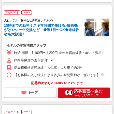
アルバイト
パート
大仁ホテル（株式会社伊東園ホテルズ）
15時までの勤務！スキマ時間で働ける♪掃除機
がけやシーツ交換など ◆週1日〜OK◆未経験
者も大歓迎！
ホテルの客室清掃スタッフ
時給 清掃 1,100円〜1,200円 ※給与幅は経験・能力・資格による
静岡県伊豆の国市吉田1178
伊豆箱根鉄道駿豆線「大仁駅」より車で約3分
【お客様の入り状況により多少の時間変動がございます】 週1日〜、4時
応募締め切り2026/08/18 23:59まで
応募画面へ進む
キープ
かんたん3ステップ！
アルバイト
パート