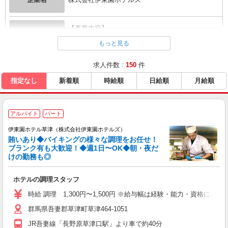
【事業内容】
企業概要
伊東園ホテルズの経営 現在50館展開中！
もっと見る
〒171-0022
求人件数 :
150
件
本社所在地
東京都豊島区南池袋1-10-13 荒井ビル5階
指定なし
新着順
時給順
日給順
月給順
URL
https://www.itoenhotel.com/
アルバイト
パート
伊東園ホテル草津（株式会社伊東園ホテルズ）
賄いあり◆バイキングの様々な調理をお任せ！
ブランク有も大歓迎！◆週1日〜OK◆朝・夜だ
けの勤務も◎
ホテルの調理スタッフ
時給 調理 1,300円〜1,500円 ※給与幅は経験・能力・資格による
群馬県吾妻郡草津町草津464-1051
JR吾妻線「長野原草津口駅」より車で約40分