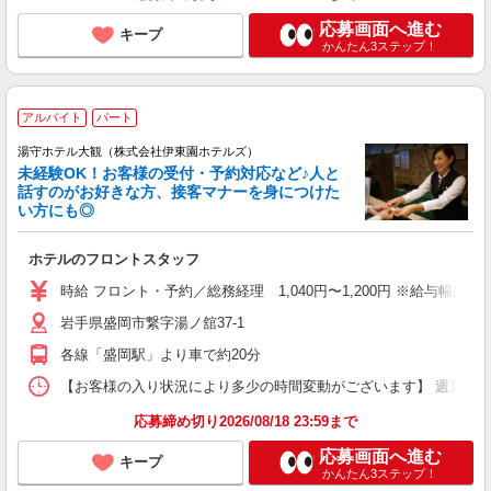
応募画面へ進む
キープ
かんたん3ステップ！
アルバイト
パート
湯守ホテル大観（株式会社伊東園ホテルズ）
未経験OK！お客様の受付・予約対応など♪人と
話すのがお好きな方、接客マナーを身につけた
い方にも◎
ホテルのフロントスタッフ
時給 フロント・予約／総務経理 1,040円〜1,200円 ※給与幅は
岩手県盛岡市繋字湯ノ舘37-1
各線「盛岡駅」より車で約20分
【お客様の入り状況により多少の時間変動がございます】 週1日、4時間
応募締め切り2026/08/18 23:59まで
応募画面へ進む
キープ
かんたん3ステップ！