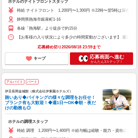
ホテルのナイトフロントスタッフ
時給 ナイトフロント 1,200円〜1,300円 ※22時〜翌5時は深夜
静岡県熱海市銀座町1-16
各線「熱海駅」より徒歩で約15分
【お客様の入り状況により多少の時間変動がございます】 週1日〜OK （1）
応募締め切り2026/08/18 23:59まで
応募画面へ進む
キープ
かんたん3ステップ！
アルバイト
パート
伊豆長岡金城館（株式会社伊東園ホテルズ）
賄いあり◆バイキングの様々な調理をお任せ！
ブランク有も大歓迎！◆週1日〜OK◆朝・夜だ
けの勤務も◎
ホテルの調理スタッフ
時給 調理 1,200円〜1,400円 ※給与幅は経験・能力・資格による