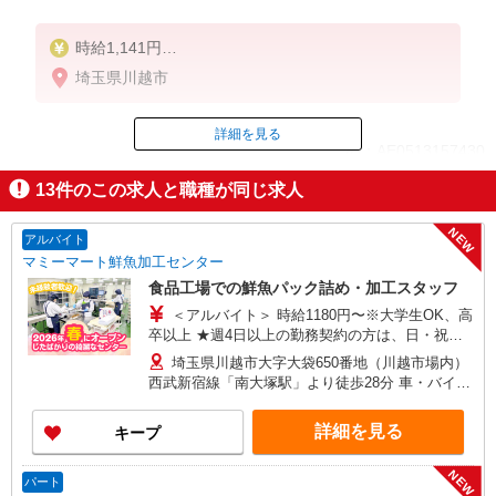
時給1,141円
埼玉県川越市
土日／20円
詳細を見る
ID：AE0513157430
13
件のこの求人と職種が同じ求人
掲載期間終了
NEW
アルバイト
マミーマート鮮魚加工センター
食品工場での鮮魚パック詰め・加工スタッフ
＜アルバイト＞ 時給1180円〜※大学生OK、高
卒以上 ★週4日以上の勤務契約の方は、日・祝日
は時給100円UP！
埼玉県川越市大字大袋650番地（川越市場内）
西武新宿線「南大塚駅」より徒歩28分 車・バイ
ク・自転車通勤可（無料駐車場あり）
詳細を見る
キープ
NEW
パート