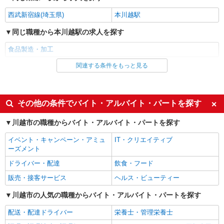
詳細を見る
キープ
状況によっては、工場間異動もございますので、
西武新宿線(埼玉県)
本川越駅
その際は事前に相談に応じます。
嘱託
同じ職種から本川越駅の求人を探す
彩裕フーズ株式会社
惣菜部門での製造・加工
食品製造・加工
月給220,000円〜280,000円 ※経験・能力によ
関連する条件をもっと見る
同じ雇用形態から本川越駅の求人を探す
り異なる
埼玉県川越市大字大袋592（川越卸売市場内）
アルバイト
パート
同じ特徴から本川越駅の求人を探す
その他の条件でバイト・アルバイト・パートを探す
詳細を見る
キープ
履歴書不要
友達と応募OK
川越市の職種からバイト・アルバイト・パートを探す
未経験歓迎
大学生歓迎
イベント・キャンペーン・アミュ
IT・クリエイティブ
女性活躍中
主婦・主夫歓迎
ーズメント
フリーター歓迎
学歴不問
ドライバー・配達
飲食・フード
ブランクOK
ミドル（40代～）活躍中
販売・接客サービス
ヘルス・ビューティー
エルダー（50代～）活躍中
昇給あり
川越市の人気の職種からバイト・アルバイト・パートを探す
朝
昼
配送・配達ドライバー
栄養士・管理栄養士
禁煙・分煙
車通勤OK