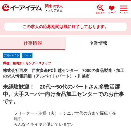
関東
の求人
▼エリア変更
この求人の応募期間は既に終了しております。
仕事情報
企業情報
アルバイト
パート
職種：精肉加工センタースタッフ
株式会社西友 西友畜産PC川越センター 7000の食品製造・加工
の求人情報詳細（アルバイト/パート） - 川越市
未経験歓迎！ 20代〜50代のパートさん多数活躍
中。大手スーパー向け食品加工センターでのお仕事
です。
フリーター・主婦（夫）・シニア世代の方まで幅広く在
籍中。
みんなイキイキと働いています♪