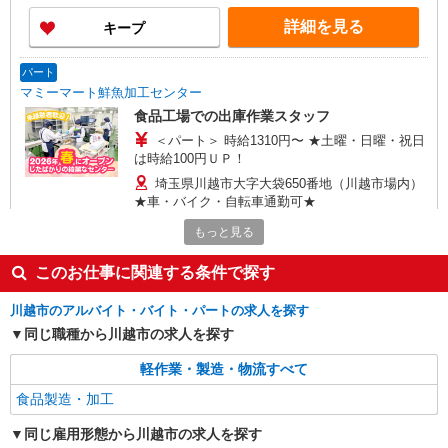
詳細を見る
キープ
パート
マミーマート鮮魚加工センター
食品工場での出庫作業スタッフ
＜パート＞ 時給1310円〜 ★土曜・日曜・祝日
は時給100円ＵＰ！
埼玉県川越市大字大袋650番地（川越市場内）
★車・バイク・自転車通勤可★
もっと見る
詳細を見る
キープ
このお仕事に関連する条件で探す
アルバイト
川越市のアルバイト・バイト・パートの求人を探す
マミーマート鮮魚加工センター
同じ職種から川越市の求人を探す
食品工場での鮮魚パック詰め・加工スタッフ
＜アルバイト＞ 時給1180円〜※大学生OK、高
軽作業・製造・物流すべて
卒以上 ★週4日以上の勤務契約の方は、日・祝日
は時給100円ＵＰ！
食品製造・加工
埼玉県川越市大字大袋650番地（川越市場内）
西武新宿線「南大塚駅」より徒歩28分 車・バイ
同じ雇用形態から川越市の求人を探す
ク・自転車通勤可（無料駐車場あり）