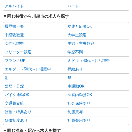
詳細を見る
キープ
アルバイト
パート
同じ特徴から川越市の求人を探す
パート
マミーマート鮮魚加工センター
履歴書不要
友達と応募OK
鮮魚パック詰め・加工スタッフ
未経験歓迎
大学生歓迎
＜パート＞ 時給1,210円〜（包丁使用ありのシ
女性活躍中
主婦・主夫歓迎
フト[3]は時給1,330円〜） ★土曜・日曜・祝日は
時給100円ＵＰ！
埼玉県川越市大字大袋650番地（川越市場内）
フリーター歓迎
学歴不問
車・バイク・自転車通勤可（無料駐車場あり）
ブランクOK
ミドル（40代～）活躍中
エルダー（50代～）活躍中
昇給あり
詳細を見る
キープ
朝
昼
正社員
禁煙・分煙
車通勤OK
くらづくり本舗 第三工場
バイク通勤OK
扶養内勤務OK
キャリアを育てる和菓子製造スタッフ
月給186,000円〜230,000円 ※経験等により相
交通費支給
社会保険あり
談 ※試用期間3ヶ月有(同条件)
社割・特典あり
制服貸与
■くらづくり本舗 第三工場 埼玉県川越市古谷
研修制度あり
社員登用あり
上5323 ※当社は、第三工場のほか、 第一工場
（埼玉県川越市久保町5番地3） 第二工場（埼玉県
同じ沿線・駅から求人を探す
川越市西小仙波町1-6-3） の製造工場があります。