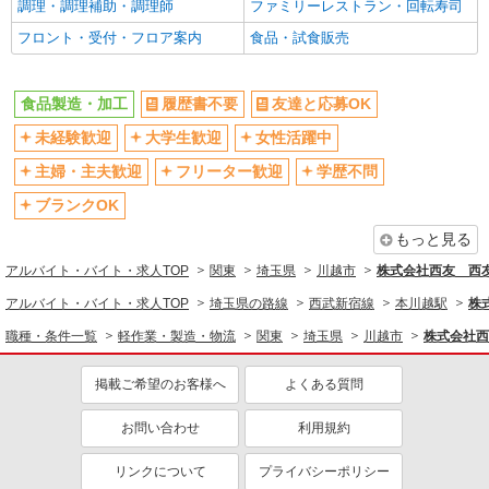
調理・調理補助・調理師
ファミリーレストラン・回転寿司
バイク通勤OK
扶養内勤務OK
フロント・受付・フロア案内
食品・試食販売
交通費支給
社会保険あり
社割・特典あり
制服貸与
食品製造・加工
履歴書不要
友達と応募OK
研修制度あり
社員登用あり
未経験歓迎
大学生歓迎
女性活躍中
同じ職種から求人を探す
主婦・主夫歓迎
フリーター歓迎
学歴不問
軽作業・製造・物流
ブランクOK
同じ特徴から求人を探す
もっと見る
未経験歓迎
大学生歓迎
アルバイト・バイト・求人TOP
関東
埼玉県
川越市
株式会社西友 西友
ミドル（40代～）活躍中
車通勤OK
アルバイト・バイト・求人TOP
埼玉県の路線
西武新宿線
本川越駅
株
扶養内勤務OK
交通費支給
職種・条件一覧
軽作業・製造・物流
関東
埼玉県
川越市
株式会社西
社会保険あり
社員登用あり
掲載ご希望のお客様へ
よくある質問
お問い合わせ
利用規約
リンクについて
プライバシーポリシー