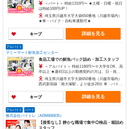
＜パート＞ 時給1310円〜 ★土曜・日曜・祝日
は時給100円UP！
埼玉県川越市大字大袋650番地（川越市場内）
★車・バイク・自転車通勤可★
詳細を見る
キープ
アルバイト
マミーマート鮮魚加工センター
食品工場での鮮魚パック詰め・加工スタッフ
＜アルバイト＞ 時給1180円〜※大学生OK、高
卒以上 ★週4日以上の勤務契約の方は、日・祝日
は時給100円UP！
埼玉県川越市大字大袋650番地（川越市場内）
西武新宿線「南大塚駅」より徒歩28分 車・バイ
ク・自転車通勤可（無料駐車場あり）
詳細を見る
キープ
アルバイト
パート
株式会社バイトレ（ADM806835）
【接客なし】静かな職場で集中◎検品・箱詰め
スタッフ