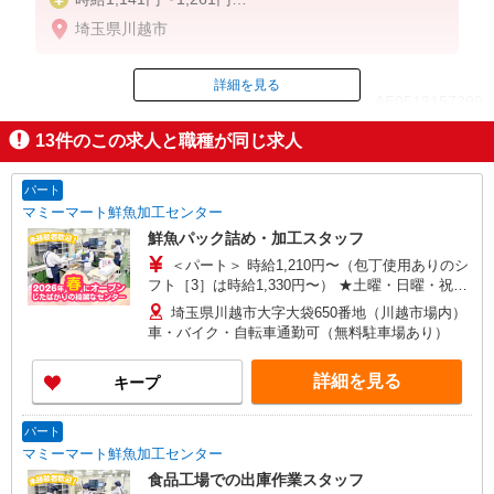
埼玉県川越市
5-8時 1261円
8-17時 1141円
17-19時 1261円
詳細を見る
ID：AE0513157299
19-22時 1261円
22-5時 1577円（深夜手当含む）
13
件のこの求人と職種が同じ求人
※給与幅は時間帯による
掲載期間終了
パート
マミーマート鮮魚加工センター
鮮魚パック詰め・加工スタッフ
＜パート＞ 時給1,210円〜（包丁使用ありのシ
フト［3］は時給1,330円〜） ★土曜・日曜・祝日
は時給100円UP！
埼玉県川越市大字大袋650番地（川越市場内）
車・バイク・自転車通勤可（無料駐車場あり）
詳細を見る
キープ
パート
マミーマート鮮魚加工センター
食品工場での出庫作業スタッフ