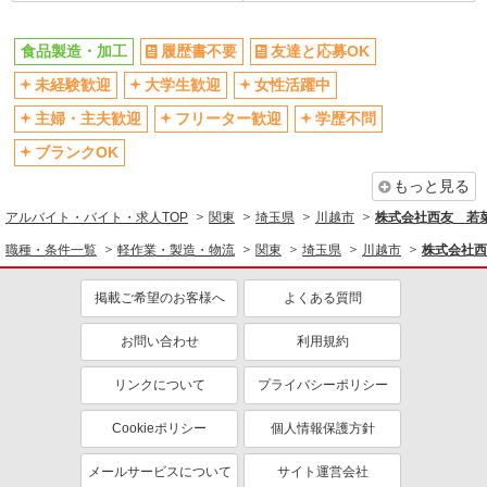
食品製造・加工
履歴書不要
友達と応募OK
未経験歓迎
大学生歓迎
女性活躍中
主婦・主夫歓迎
フリーター歓迎
学歴不問
ブランクOK
もっと見る
アルバイト・バイト・求人TOP
関東
埼玉県
川越市
株式会社西友 若菜
職種・条件一覧
軽作業・製造・物流
関東
埼玉県
川越市
株式会社西
掲載ご希望のお客様へ
よくある質問
お問い合わせ
利用規約
リンクについて
プライバシーポリシー
Cookieポリシー
個人情報保護方針
メールサービスについて
サイト運営会社