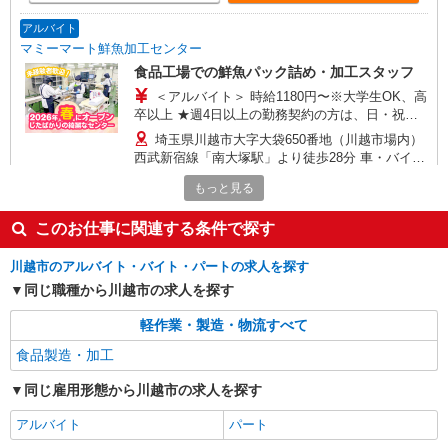
アルバイト
マミーマート鮮魚加工センター
食品工場での鮮魚パック詰め・加工スタッフ
＜アルバイト＞ 時給1180円〜※大学生OK、高
卒以上 ★週4日以上の勤務契約の方は、日・祝日
は時給100円ＵＰ！
埼玉県川越市大字大袋650番地（川越市場内）
西武新宿線「南大塚駅」より徒歩28分 車・バイ
ク・自転車通勤可（無料駐車場あり）
もっと見る
詳細を見る
キープ
このお仕事に関連する条件で探す
パート
川越市のアルバイト・バイト・パートの求人を探す
マミーマート鮮魚加工センター
同じ職種から川越市の求人を探す
鮮魚パック詰め・加工スタッフ
＜パート＞ 時給1,210円〜（包丁使用ありのシ
軽作業・製造・物流すべて
フト[3]は時給1,330円〜） ★土曜・日曜・祝日は
時給100円ＵＰ！
食品製造・加工
埼玉県川越市大字大袋650番地（川越市場内）
車・バイク・自転車通勤可（無料駐車場あり）
同じ雇用形態から川越市の求人を探す
詳細を見る
キープ
アルバイト
パート