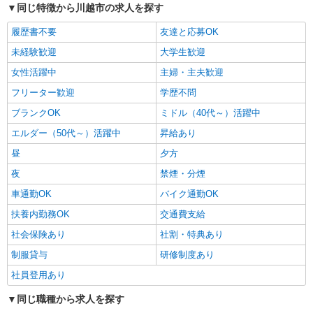
同じ特徴から川越市の求人を探す
パート
マミーマート鮮魚加工センター
履歴書不要
友達と応募OK
食品工場での出庫作業スタッフ
未経験歓迎
大学生歓迎
＜パート＞ 時給1310円〜 ★土曜・日曜・祝日
女性活躍中
主婦・主夫歓迎
は時給100円ＵＰ！
埼玉県川越市大字大袋650番地（川越市場内）
フリーター歓迎
学歴不問
★車・バイク・自転車通勤可★
ブランクOK
ミドル（40代～）活躍中
エルダー（50代～）活躍中
昇給あり
詳細を見る
キープ
昼
夕方
正社員
夜
禁煙・分煙
くらづくり本舗 第三工場
車通勤OK
バイク通勤OK
キャリアを育てる和菓子製造スタッフ
月給186,000円〜230,000円 ※経験等により相
扶養内勤務OK
交通費支給
談 ※試用期間3ヶ月有(同条件)
社会保険あり
社割・特典あり
■くらづくり本舗 第三工場 埼玉県川越市古谷
制服貸与
研修制度あり
上5323 ※当社は、第三工場のほか、 第一工場
（埼玉県川越市久保町5番地3） 第二工場（埼玉県
社員登用あり
川越市西小仙波町1-6-3） の製造工場があります。
詳細を見る
キープ
状況によっては、工場間異動もございますので、
同じ職種から求人を探す
その際は事前に相談に応じます。