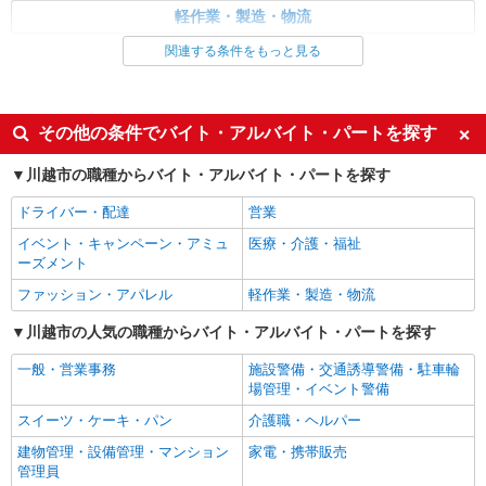
嘱託
軽作業・製造・物流
彩裕フーズ株式会社
関連する条件をもっと見る
同じ特徴から求人を探す
惣菜部門での製造・加工
月給220,000円〜280,000円 ※経験・能力によ
未経験歓迎
大学生歓迎
り異なる
ミドル（40代～）活躍中
車通勤OK
埼玉県川越市大字大袋592（川越卸売市場内）
その他の条件でバイト・アルバイト・パートを探す
扶養内勤務OK
交通費支給
川越市の職種からバイト・アルバイト・パートを探す
詳細を見る
キープ
社会保険あり
社員登用あり
ドライバー・配達
営業
イベント・キャンペーン・アミュ
医療・介護・福祉
ーズメント
ファッション・アパレル
軽作業・製造・物流
川越市の人気の職種からバイト・アルバイト・パートを探す
一般・営業事務
施設警備・交通誘導警備・駐車輪
場管理・イベント警備
スイーツ・ケーキ・パン
介護職・ヘルパー
建物管理・設備管理・マンション
家電・携帯販売
管理員