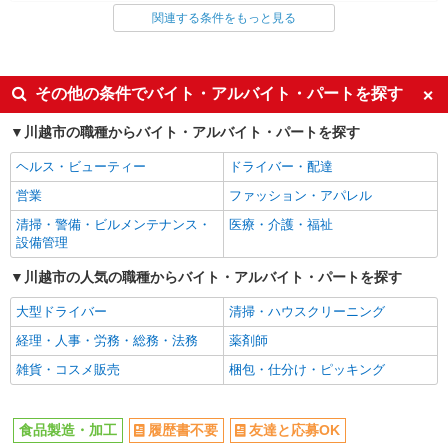
嘱託
関連する条件をもっと見る
同じ特徴から求人を探す
彩裕フーズ株式会社
惣菜部門での製造・加工
未経験歓迎
大学生歓迎
月給220,000円〜280,000円 ※経験・能力によ
ミドル（40代～）活躍中
車通勤OK
その他の条件でバイト・アルバイト・パートを探す
り異なる
扶養内勤務OK
交通費支給
埼玉県川越市大字大袋592（川越卸売市場内）
川越市の職種からバイト・アルバイト・パートを探す
社会保険あり
社員登用あり
詳細を見る
キープ
ヘルス・ビューティー
ドライバー・配達
営業
ファッション・アパレル
清掃・警備・ビルメンテナンス・
医療・介護・福祉
設備管理
川越市の人気の職種からバイト・アルバイト・パートを探す
大型ドライバー
清掃・ハウスクリーニング
経理・人事・労務・総務・法務
薬剤師
雑貨・コスメ販売
梱包・仕分け・ピッキング
食品製造・加工
履歴書不要
友達と応募OK