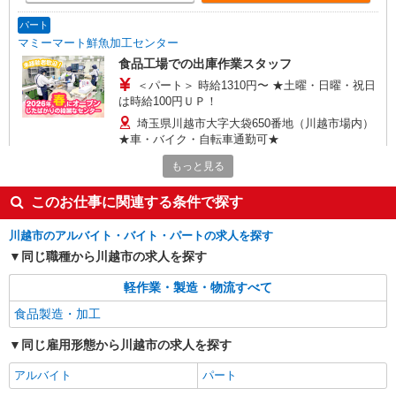
パート
マミーマート鮮魚加工センター
食品工場での出庫作業スタッフ
＜パート＞ 時給1310円〜 ★土曜・日曜・祝日
は時給100円ＵＰ！
埼玉県川越市大字大袋650番地（川越市場内）
★車・バイク・自転車通勤可★
もっと見る
詳細を見る
キープ
このお仕事に関連する条件で探す
パート
川越市のアルバイト・バイト・パートの求人を探す
マミーマート鮮魚加工センター
同じ職種から川越市の求人を探す
鮮魚パック詰め・加工スタッフ
＜パート＞ 時給1,210円〜（包丁使用ありのシ
軽作業・製造・物流すべて
フト[3]は時給1,330円〜） ★土曜・日曜・祝日は
時給100円ＵＰ！
食品製造・加工
埼玉県川越市大字大袋650番地（川越市場内）
車・バイク・自転車通勤可（無料駐車場あり）
同じ雇用形態から川越市の求人を探す
詳細を見る
キープ
アルバイト
パート