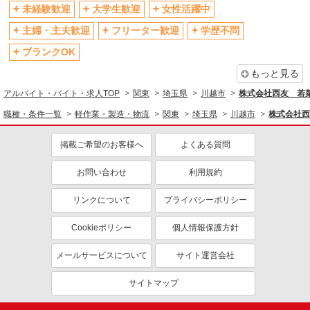
未経験歓迎
大学生歓迎
女性活躍中
主婦・主夫歓迎
フリーター歓迎
学歴不問
ブランクOK
もっと見る
アルバイト・バイト・求人TOP
関東
埼玉県
川越市
株式会社西友 若菜
職種・条件一覧
軽作業・製造・物流
関東
埼玉県
川越市
株式会社西
掲載ご希望のお客様へ
よくある質問
お問い合わせ
利用規約
リンクについて
プライバシーポリシー
Cookieポリシー
個人情報保護方針
メールサービスについて
サイト運営会社
サイトマップ