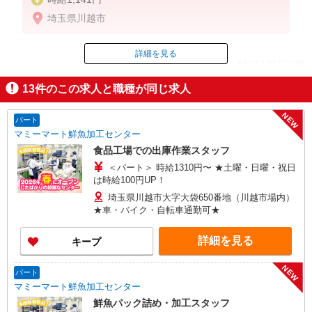
埼玉県川越市
詳細を見る
ID：AE0513157298
13
件のこの求人と職種が同じ求人
掲載期間終了
NEW
パート
マミーマート鮮魚加工センター
食品工場での出庫作業スタッフ
＜パート＞ 時給1310円〜 ★土曜・日曜・祝日
は時給100円UP！
埼玉県川越市大字大袋650番地（川越市場内）
★車・バイク・自転車通勤可★
詳細を見る
キープ
NEW
パート
マミーマート鮮魚加工センター
鮮魚パック詰め・加工スタッフ