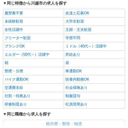
同じ特徴から川越市の求人を探す
アルバイト
マミーマート鮮魚加工センター
履歴書不要
友達と応募OK
食品工場での鮮魚パック詰め・加工スタッフ
未経験歓迎
大学生歓迎
＜アルバイト＞ 時給1180円〜※大学生OK、高
女性活躍中
主婦・主夫歓迎
卒以上 ★週4日以上の勤務契約の方は、日・祝日
は時給100円ＵＰ！
埼玉県川越市大字大袋650番地（川越市場内）
フリーター歓迎
学歴不問
西武新宿線「南大塚駅」より徒歩28分 車・バイ
ブランクOK
ミドル（40代～）活躍中
ク・自転車通勤可（無料駐車場あり）
エルダー（50代～）活躍中
昇給あり
詳細を見る
キープ
朝
昼
正社員
禁煙・分煙
車通勤OK
くらづくり本舗 第三工場
バイク通勤OK
扶養内勤務OK
キャリアを育てる和菓子製造スタッフ
月給186,000円〜230,000円 ※経験等により相
交通費支給
社会保険あり
談 ※試用期間3ヶ月有(同条件)
社割・特典あり
制服貸与
■くらづくり本舗 第三工場 埼玉県川越市古谷
研修制度あり
社員登用あり
上5323 ※当社は、第三工場のほか、 第一工場
（埼玉県川越市久保町5番地3） 第二工場（埼玉県
同じ職種から求人を探す
川越市西小仙波町1-6-3） の製造工場があります。
詳細を見る
キープ
状況によっては、工場間異動もございますので、
軽作業・製造・物流
その際は事前に相談に応じます。