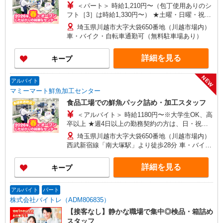
＜パート＞ 時給1,210円〜（包丁使用ありのシ
フト［3］は時給1,330円〜） ★土曜・日曜・祝日
は時給100円UP！
埼玉県川越市大字大袋650番地（川越市場内）
車・バイク・自転車通勤可（無料駐車場あり）
詳細を見る
キープ
NEW
アルバイト
マミーマート鮮魚加工センター
食品工場での鮮魚パック詰め・加工スタッフ
＜アルバイト＞ 時給1180円〜※大学生OK、高
卒以上 ★週4日以上の勤務契約の方は、日・祝日
は時給100円UP！
埼玉県川越市大字大袋650番地（川越市場内）
西武新宿線「南大塚駅」より徒歩28分 車・バイ
ク・自転車通勤可（無料駐車場あり）
詳細を見る
キープ
アルバイト
パート
株式会社バイトレ（ADM806835）
【接客なし】静かな職場で集中◎検品・箱詰め
スタッフ