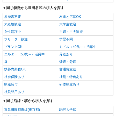
時給1,235円以上
同じ特徴から世田谷区の求人を探す
ライフ経堂店 東京都世田谷区経堂5-32-6
履歴書不要
友達と応募OK
詳細を見る
キープ
未経験歓迎
大学生歓迎
女性活躍中
主婦・主夫歓迎
パート
フリーター歓迎
学歴不問
ライフ桜新町店（店舗コード639）
惣菜
ブランクOK
ミドル（40代～）活躍中
時給1,235円以上
エルダー（50代～）活躍中
昇給あり
ライフ桜新町店 東京都世田谷区桜新町2-23-1
昼
禁煙・分煙
扶養内勤務OK
交通費支給
詳細を見る
キープ
社会保険あり
社割・特典あり
パート
制服貸与
研修制度あり
ビオラル下北沢駅前店（店舗コード654）
社員登用あり
惣菜
同じ沿線・駅から求人を探す
時給1,235円以上 日曜・祝日 時給1,335円以上
17時以降 時給1,335円以上 20時以降 時給1,335円
東急田園都市線(東京都)
駒沢大学駅
以上
ビオラル下北沢駅前店 東京都世田谷区北沢2-