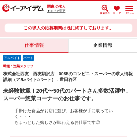
関東
の求人
▼エリア変更
この求人の応募期間は既に終了しております。
仕事情報
企業情報
アルバイト
パート
職種：惣菜スタッフ
株式会社西友 西友駒沢店 0085のコンビニ・スーパーの求人情報
詳細（アルバイト/パート） - 世田谷区
未経験歓迎！20代〜50代のパートさん多数活躍中。
スーパー惣菜コーナーのお仕事です。
手掛けた食品がお店に並び、お客様が手に取ってい
く・・・
ちょっとした嬉しさが味わえるお仕事です◎