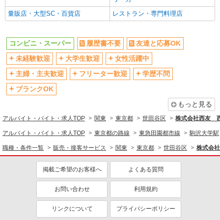
パート
制服貸与
研修制度あり
量販店・大型SC・百貨店
レストラン・専門料理店
ライフ千歳烏山店（店舗コード844）
社員登用あり
レジ
時給1,235円以上 土日祝日や夕方〜夜間帯は別
コンビニ・スーパー
同じ職種から求人を探す
履歴書不要
友達と応募OK
途手当つきます！
未経験歓迎
大学生歓迎
女性活躍中
販売・接客サービス
ライフ千歳烏山店 東京都世田谷区南烏山5-32-
1
主婦・主夫歓迎
フリーター歓迎
学歴不問
コンビニ・スーパー
ブランクOK
詳細を見る
同じ特徴から求人を探す
キープ
もっと見る
未経験歓迎
大学生歓迎
アルバイト
アルバイト・バイト・求人TOP
関東
東京都
世田谷区
株式会社西友 西
ミドル（40代～）活躍中
扶養内勤務OK
ライフ桜新町店（店舗コード639）
アルバイト・バイト・求人TOP
東京都の路線
東急田園都市線
駒沢大学駅
品出し（商品陳列）
交通費支給
社会保険あり
職種・条件一覧
販売・接客サービス
時給1,235円以上
関東
東京都
世田谷区
株式会社
社員登用あり
ライフ桜新町店 東京都世田谷区桜新町2-23-1
掲載ご希望のお客様へ
よくある質問
詳細を見る
キープ
お問い合わせ
利用規約
アルバイト
リンクについて
プライバシーポリシー
ビオラル下北沢駅前店（店舗コード654）