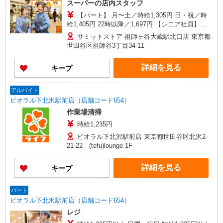
スーパーの店内スタッフ
【パート】 月〜土／時給1,305円 日・祝／時
給1,405円 22時以降／1,697円 【シニア社員】
※65歳以上のパート 月〜土／時給1,226円 日・祝
サミットストア 祖師ヶ谷大蔵駅北口店 東京都
／時給1,326円 22時以降／時給1,594円 【アルバイ
世田谷区祖師谷3丁目34-11
ト】※学生 ■専門･大学生 時給1,305円 22時以降／
時給1,697円 ■高校生 時給1,226円 ★パート・シ
詳細を見る
キープ
ニア社員／日祝は時給＋100円（22時迄）
アルバイト
ビオラル下北沢駅前店（店舗コード654）
作業場清掃
時給1,235円
ビオラル下北沢駅前店 東京都世田谷区北沢2-
21-22 (tefu)lounge 1F
詳細を見る
キープ
パート
ビオラル下北沢駅前店（店舗コード654）
レジ