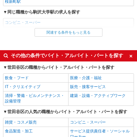
21-22 (tefu)lounge 1F
桜新町駅
同じ職種から駒沢大学駅の求人を探す
詳細を見る
キープ
コンビニ・スーパー
パート
関連する条件をもっと見る
同じ雇用形態から駒沢大学駅の求人を探す
ライフ経堂店（店舗コード821）
衣料品
アルバイト
パート
時給1,235円以上
同じ特徴から駒沢大学駅の求人を探す
その他の条件でバイト・アルバイト・パートを探す
ライフ経堂店 東京都世田谷区経堂5-32-6
履歴書不要
友達と応募OK
世田谷区の職種からバイト・アルバイト・パートを探す
詳細を見る
キープ
未経験歓迎
大学生歓迎
飲食・フード
医療・介護・福祉
女性活躍中
主婦・主夫歓迎
パート
IT・クリエイティブ
販売・接客サービス
ライフ経堂店（店舗コード821）
フリーター歓迎
学歴不問
清掃・警備・ビルメンテナンス・
建築・設備・アクティブワーク
惣菜
ブランクOK
ミドル（40代～）活躍中
設備管理
時給1,235円以上
エルダー（50代～）活躍中
昇給あり
世田谷区の人気の職種からバイト・アルバイト・パートを探す
ライフ経堂店 東京都世田谷区経堂5-32-6
昼
禁煙・分煙
雑貨・コスメ販売
コンビニ・スーパー
扶養内勤務OK
交通費支給
詳細を見る
キープ
食品製造・加工
サービス提供責任者・ソーシャル
社会保険あり
社割・特典あり
ワーカー