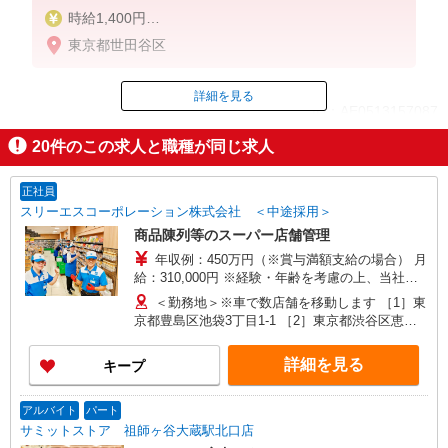
時給1,400円
東京都世田谷区
土日／20円
詳細を見る
ID：AE0513157087
20
件のこの求人と職種が同じ求人
掲載期間終了
正社員
スリーエスコーポレーション株式会社 ＜中途採用＞
商品陳列等のスーパー店舗管理
年収例：450万円（※賞与満額支給の場合） 月
給：310,000円 ※経験・年齢を考慮の上、当社規
定により決定いたします ※昇給・賞与は業績、実
＜勤務地＞※車で数店舗を移動します ［1］東
績等によります ※初年度は賞与を在籍期間に応じ
京都豊島区池袋3丁目1-1 ［2］東京都渋谷区恵比
て支給するため、 入社時期によっては年収例と
寿4-20-7 恵比寿ガーデンプレイス センタープラ
同額にならない場合があります 2年目以降の賞
ザB2 ［3］神奈川県川崎市高津区溝口5-24-8
詳細を見る
キープ
与は満額支給となります
［4］東京都墨田区押上1丁目10-3 ［5］東京都練
馬区石神井町4-3-2 ［6］東京都世田谷区桜新町2丁
目23-1 ［7］東京都渋谷区東1-26-22 ＜面接地＞
アルバイト
パート
東京都港区芝浦3-20-2 山楽ビル7階 （JR「田町」
サミットストア 祖師ヶ谷大蔵駅北口店
駅[芝浦口]から徒歩約6分）