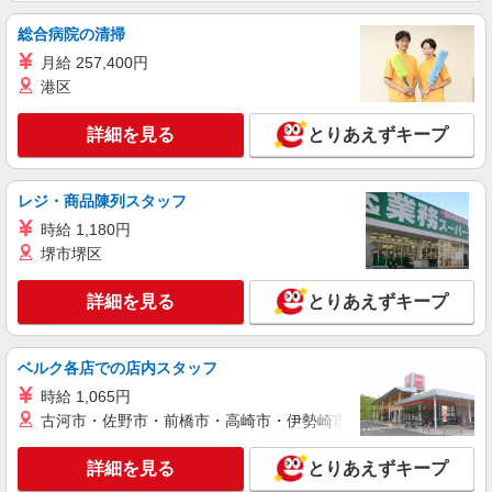
詳細を見る
総合病院の清掃
キープ
月給 257,400円
派遣社員
港区
株式会社トラストグロース 新宿本社 第3営業部
介護付き有料老人ホームでの夜専介護士
詳細を見る
とりあえずキープ
1夜勤：24300円〜27900円 ※資格や経験など
による
レジ・商品陳列スタッフ
埼玉県川口市
時給 1,180円
詳細を見る
堺市堺区
キープ
詳細を見る
とりあえずキープ
派遣社員
株式会社kotrio /●SW-H1-1815953
[ 綺麗 ]高級シニアマンションで生活ケア/見守
ベルク各店での店内スタッフ
りなど/川口市
時給 1,065円
時給1650円〜2312円 ＜日払い有/週払い有/交
通費全支給(ガソリン代含む)＞
古河市・佐野市・前橋市・高崎市・伊勢崎市・太田市・館林市・
＜駅チカ＞川口元郷駅すぐ
詳細を見る
とりあえずキープ