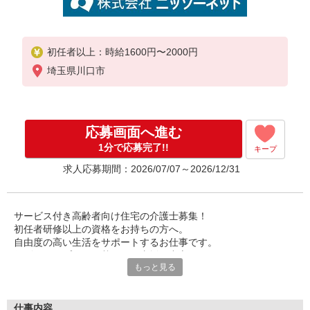
初任者以上：時給1600円〜2000円
埼玉県川口市
応募画面へ進む
1分で応募完了!!
キープ
求人応募期間：2026/07/07～2026/12/31
サービス付き高齢者向け住宅の介護士募集！
初任者研修以上の資格をお持ちの方へ。
自由度の高い生活をサポートするお仕事です。
個別のケアプランに基づいた支援が中心で
もっと見る
あなたの介護スキルを存分に発揮できます♪
新しい介護の形をここで見つけませんか？
研修参加費の補助なども充実。
仕事内容