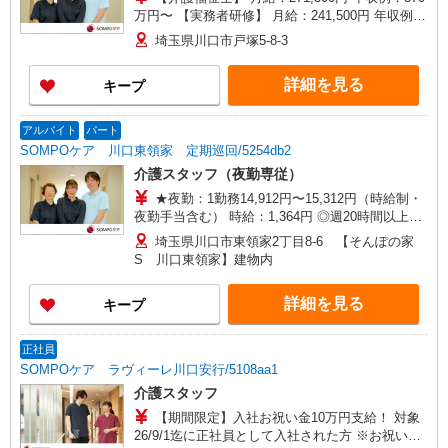
万円〜 【実務者研修】 月給：241,500円 年収例：
330万円〜 【初任者研修】 月給：232,700円 年収
埼玉県川口市戸塚5-8-3
例：320万円〜 ※職務手当、働きがい向上手当、
日祝手当（月平均2回分）、夜勤手当（月平均5回
詳細を見る
キープ
分）等、毎月平均的に支払われる手当を含みま
す。 ※介護福祉士のみ、特別職務手当も含む ◎オ
ンコール手当（1,500円/日）別途支給あり ◎残業
アルバイト
パート
時は別途時間外手当支給（超過1分〜） ◎賞与
SOMPOケア 川口東領家 定期巡回/5254db2
基本給2.08ヶ月分/年支給
介護スタッフ（夜勤専従）
★夜勤：1勤務14,912円〜15,312円（時給制・
夜勤手当含む） 時給：1,364円 ◎週20時間以上勤
務（社保加入者）の場合は時給：1,414円
埼玉県川口市東領家2丁目8-6 【そんぽの家
S 川口東領家】建物内
詳細を見る
キープ
正社員
SOMPOケア ラヴィーレ川口安行/5108aa1
介護スタッフ
【期間限定】入社お祝い金10万円支給！ 対象
26/9/1迄に正社員として入社された方 ※お祝い金