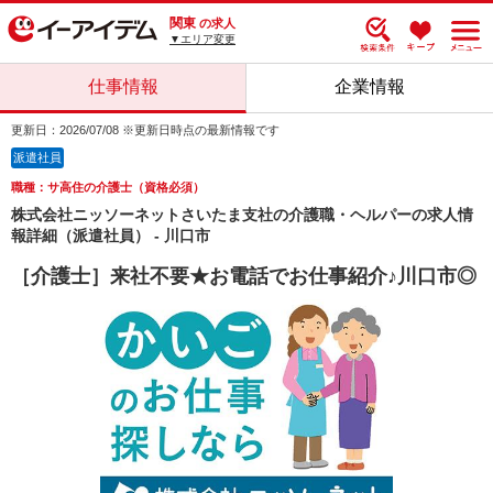
関東
の求人
▼エリア変更
仕事情報
企業情報
更新日：2026/07/08 ※更新日時点の最新情報です
派遣社員
職種：サ高住の介護士（資格必須）
株式会社ニッソーネットさいたま支社の介護職・ヘルパーの求人情
報詳細（派遣社員） - 川口市
［介護士］来社不要★お電話でお仕事紹介♪川口市◎