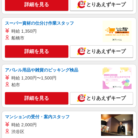
詳細を見る
とりあえずキープ
派遣社員
株式会社トラストグロース 新宿本社 第3営業部
グループホームでの夜専介護士
スーパー資材の仕分け作業スタッフ
1夜勤：27360円
時給 1,350円
埼玉県川口市
船橋市
詳細を見る
キープ
詳細を見る
とりあえずキープ
アルバイト
パート
アパレル用品や雑貨のピッキング検品
介護付有料老人ホーム ソラスト川口/1180000037-055
介護職員（ヘルパー）（役職なし）
時給 1,200円〜1,500円
柏市
時給1,245円〜1,295円（経験・能力等による）
埼玉県川口市弥平2-22-10
詳細を見る
とりあえずキープ
詳細を見る
キープ
マンションの受付・案内スタッフ
派遣社員
時給 2,000円
株式会社kotrio /●SW-H1-2100513
渋谷区
東川口駅／面接なし！シニア向け住宅