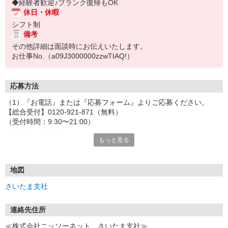
◆経験者歓迎♪ブランク復帰もOK
休日・休暇
シフト制
備考
その他詳細は面談時にお伝えいたします。
お仕事No.（a09J3000000zzwTIAQ!）
応募方法
（1）『お電話』または『応募フォーム』よりご応募ください。
【総合受付】0120-921-871（無料）
（受付時間：9:30〜21:00）
〈お電話の場合〉
もっと見る
「e-aidemを見て」とお伝えいただけるとスムーズです。
〈応募フォームからご応募の場合〉
当社担当者から連絡させていただきます。
◎応募フォームからのご応募は24時間受付中です！
地図
↓
さいたま支社
（2）面談・登録の実施
お電話でのカンタン登録面談や来社登録面談を実施しております。
ご都合のよいお日にちをお聞かせください。
連絡先住所
↓
≪株式会社ニッソーネット さいたま支社≫