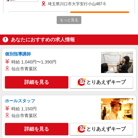
は入社後3か月目の給与で支給、その他詳細は面接
埼玉県川口市大字安行小山487-5
時にご案内します 【介護福祉士】月給285,800円
／年収例384万円〜 【実務者研修】月給256,000円
詳細を見る
キープ
／年収例345万円〜 【初任者研修・無資格】月給
もっと見る
247,200円／年収例334万円〜 ※職務手当、働きが
い向上手当、日祝手当（月平均2回分）、夜勤手当
アルバイト
パート
（月平均5回分）等、毎月平均的に支払われる手当
そんぽの家S 川口上青木/2071bc2
あなたにおすすめの求人情報
を含む ※介護福祉士のみ、特別職務手当も含む ◎
登録ヘルパー
残業時は別途時間外手当支給（超過1分〜） ◎賞
与 基本給2.08ヶ月分/年支給
【介護福祉士】 時給1,600円 ◎週20時間以上
個別指導講師
勤務（社保加入者）の場合は時給1,650円 ＊早朝
時給 1,040円〜1,390円
（〜8:00）：時給2,000円〜 ＊日曜祝日：時給
埼玉県川口市上青木4丁目4-5
仙台市青葉区
1,900円〜 【実務者研修・初任者研修（ヘルパー1
級・2級）】 時給1,520円 ◎週20時間以上勤務
詳細を見る
キープ
（社保加入者）の場合は時給1,570円 ＊早朝（〜
詳細を見る
とりあえずキープ
8:00）：時給1,900円〜 ＊日曜祝日：時給1,820
円〜 ◎身体介助、生活援助が同時給 ◎キャンセル
派遣社員
手当：職務時給の60％支給
株式会社kotrio /●SW-H1-2069816
ホールスタッフ
川口駅★未経験OKの人間関係に悩まない職場
時給 1,150円
へ★サ高住スタッフ
仙台市青葉区
時給1650円〜2312円 ＜日払い有/週払い有/交
通費全支給(ガソリン代含む)＞
詳細を見る
とりあえずキープ
＜駅チカ＞川口駅すぐ