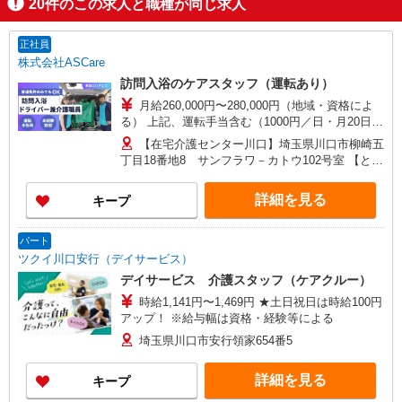
20
件のこの求人と職種が同じ求人
正社員
株式会社ASCare
訪問入浴のケアスタッフ（運転あり）
月給260,000円〜280,000円（地域・資格によ
る） 上記、運転手当含む（1000円／日・月20日換
算） ★介護福祉士の方は月給20,000円加算（資格
【在宅介護センター川口】埼玉県川口市柳崎五
手当） 別途交通費支給（30,000円上限／月） 別途
丁目18番地8 サンフラワ－カトウ102号室 【とこ
残業手当（月平均残業時間15時間）残業代全額支
ろざわ訪問入浴】埼玉県所沢市旭町5番地6 鹿野
給
川ビル1階 【在宅介護センター加須】埼玉県加須
詳細を見る
キープ
市花崎一丁目23番地10 【在宅介護センター上尾】
埼玉県上尾市上町一丁目11番地20 伊藤店舗1階
【与野営業所】埼玉県さいたま市中央区本町東四
パート
丁目2番地2 AMENITYHOUSE 【在宅介護センタ
ツクイ川口安行（デイサービス）
ー春日部】埼玉県春日部市粕壁東二丁目3番地40
デイサービス 介護スタッフ（ケアクルー）
グレースヒル橋本202号室
時給1,141円〜1,469円 ★土日祝日は時給100円
アップ！ ※給与幅は資格・経験等による
埼玉県川口市安行領家654番5
詳細を見る
キープ