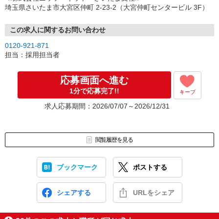
（3）選考・お仕事のご案内
埼玉県さいたま市大宮区仲町 2-23-2（大宮仲町センタービル 3F）
↓
（4）就業開始
※紹介予定派遣・職業紹介などで、正職員登用前提でのお仕事も可
この求人に関するお問い合わせ
能です。
0120-921-871
担当：採用担当者
応募画面へ進む
1分で応募完了!!
キープ
求人応募期間：2026/07/07～2026/12/31
閲覧履歴を見る
ブックマーク
ポストする
シェアする
URLをシェア