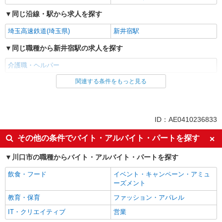
同じ沿線・駅から求人を探す
埼玉高速鉄道(埼玉県)
新井宿駅
同じ職種から新井宿駅の求人を探す
介護職・ヘルパー
関連する条件をもっと見る
同じ雇用形態から新井宿駅の求人を探す
派遣社員
同じ特徴から新井宿駅の求人を探す
ID：AE0410236833
入社日応相談
経験者・有資格者歓迎
その他の条件でバイト・アルバイト・パートを探す
女性活躍中
ブランクOK
川口市の職種からバイト・アルバイト・パートを探す
日払い
自転車通勤OK
飲食・フード
イベント・キャンペーン・アミュ
交通費支給
社会保険あり
ーズメント
同じ職種から求人を探す
教育・保育
ファッション・アパレル
医療・介護・福祉
IT・クリエイティブ
営業