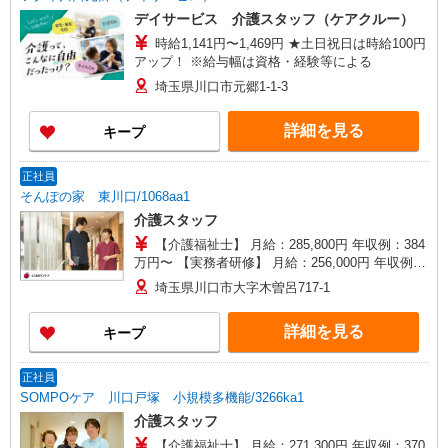
デイサービス 介護スタッフ（ケアクルー）
時給1,141円〜1,469円 ★土日祝日は時給100円
アップ！ ※給与幅は資格・経験等による
埼玉県川口市元郷1-1-3
詳細を見る
キープ
正社員
そんぽの家 東川口/1068aa1
介護スタッフ
【介護福祉士】 月給：285,800円 年収例：384
万円〜 【実務者研修】 月給：256,000円 年収例：
345万円〜 【初任者研修・無資格】 月給：
埼玉県川口市大字木曽呂717-1
247,200円 年収例：334万円〜 ※職務手当、働き
がい向上手当、日祝手当（月平均2回分）、夜勤手
詳細を見る
キープ
当（月平均5回分）等、毎月平均的に支払われる手
当を含みます。 ※介護福祉士のみ、特別職務手当
も含む ◎残業時は別途時間外手当支給（超過1
正社員
分〜） ◎賞与 基本給2.08ヶ月分/年支給
SOMPOケア 川口戸塚 小規模多機能/3266ka1
介護スタッフ
【介護福祉士】 月給：271,300円 年収例：370