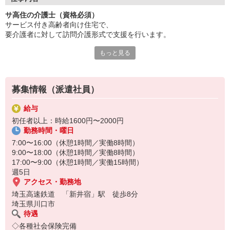
資格・経験を正当に評価いたします。
サ高住の介護士（資格必須）
高待遇で長く働ける環境です。
サービス付き高齢者向け住宅で、
施設見学も随時受付中！
要介護者に対して訪問介護形式で支援を行います。
皆様のご応募をお待ちしております！
もっと見る
介護福祉士や初任者研修修了者などの資格が必要で、
食事・入浴・排せつなどの身体介護を中心に、
個別ケアや緊急時対応が求められます。
募集情報（派遣社員）
利用者さまの自立支援を重視し、
生活の質を高めるサポートを行います！
給与
初任者以上：時給1600円〜2000円
勤務時間・曜日
7:00〜16:00（休憩1時間／実働8時間）
9:00〜18:00（休憩1時間／実働8時間）
17:00〜9:00（休憩1時間／実働15時間）
週5日
アクセス・勤務地
埼玉高速鉄道 「新井宿」駅 徒歩8分
埼玉県川口市
待遇
◇各種社会保険完備