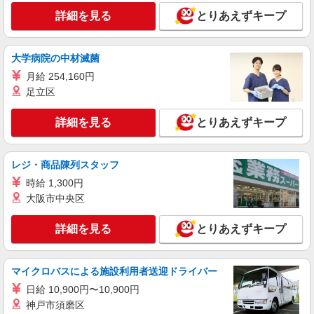
STAFF◎お仕事は見守り等
詳細を見る
とりあえずキープ
時給1650円〜2312円 ＜日払い有/週払い有/交
通費全支給(ガソリン代含む)＞
川口市 ★交通費全額支給
大学病院の中材滅菌
月給 254,160円
詳細を見る
キープ
足立区
派遣社員
詳細を見る
とりあえずキープ
株式会社トラストグロース 新宿本社 第3営業部
介護付き有料老人ホームでの介護士
時給：1550円〜1650円 ※経験による
レジ・商品陳列スタッフ
埼玉県川口市
時給 1,300円
大阪市中央区
詳細を見る
キープ
詳細を見る
とりあえずキープ
派遣社員
株式会社kotrio /●SW-H1-2017903
マイクロバスによる施設利用者送迎ドライバー
≪新井宿駅≫日勤のみ＆残業ナシ！お迎えに間
に合うデイサービス
日給 10,900円〜10,900円
神戸市須磨区
時給1650円〜2312円 ＜日払い有/週払い有/交