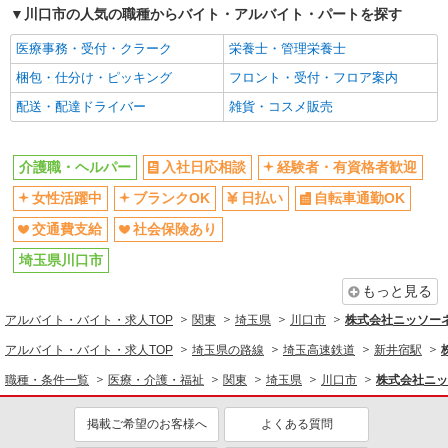
介護職・ヘルパー
川口市の人気の職種からバイト・アルバイト・パートを探す
同じ特徴から求人を探す
医療事務・受付・クラーク
栄養士・管理栄養士
日払い
梱包・仕分け・ピッキング
交通費支給
フロント・受付・フロア案内
社会保険あり
配送・配達ドライバー
雑貨・コスメ販売
介護職・ヘルパー
入社日応相談
経験者・有資格者歓迎
女性活躍中
ブランクOK
日払い
自転車通勤OK
交通費支給
社会保険あり
埼玉県川口市
もっと見る
アルバイト・バイト・求人TOP
関東
埼玉県
川口市
株式会社ニッソー
アルバイト・バイト・求人TOP
埼玉県の路線
埼玉高速鉄道
新井宿駅
職種・条件一覧
医療・介護・福祉
関東
埼玉県
川口市
株式会社ニッ
掲載ご希望のお客様へ
よくある質問