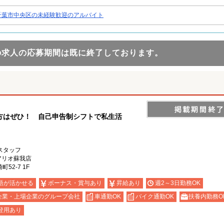
千葉市中央区の未経験歓迎のアルバイト
の求人の応募期間は既に終了しております。
方はぜひ！ 自己申告制シフトで私生活
スタッフ
S アリオ蘇我店
52-7 1F
語が活かせる
ボーナス・賞与あり
昇給あり
週2～3日勤務OK
企業・上場企業のグループ会社
車通勤OK
バイク通勤OK
扶養内勤務O
登用あり