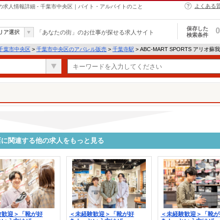
よくある
販売の求人情報詳細 - 千葉市中央区｜バイト・アルバイトのこと
保存した
0
リア選択
「あなたの街」のお仕事が探せる求人サイト
検索条件
千葉市中央区
>
千葉市中央区のアパレル販売
>
千葉寺駅
> ABC-MART SPORTS アリ
オ蘇我店に関連する他の求人をもっと見る
験歓迎＞「靴が好
＜未経験歓迎＞「靴が好
＜未経験歓迎＞「靴が