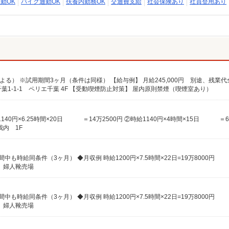
勤OK
バイク通勤OK
扶養内勤務OK
交通費支給
社会保険あり
社員登用あり
千葉1-1-1 ペリエ千葉 4F 【受動喫煙防止対策】 屋内原則禁煙（喫煙室あり）
我内 1F
も時給同条件（3ヶ月） ◆月収例 時給1200円×7.5時間×22日=19万8000円
 婦人靴売場
も時給同条件（3ヶ月） ◆月収例 時給1200円×7.5時間×22日=19万8000円
 婦人靴売場