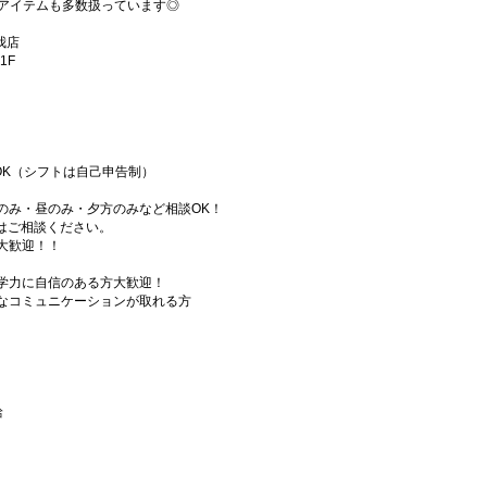
いアイテムも多数扱っています◎
蘇我店
1F
OK（シフトは自己申告制）
のみ・昼のみ・夕方のみなど相談OK！
はご相談ください。
大歓迎！！
学力に自信のある方大歓迎！
なコミュニケーションが取れる方
給