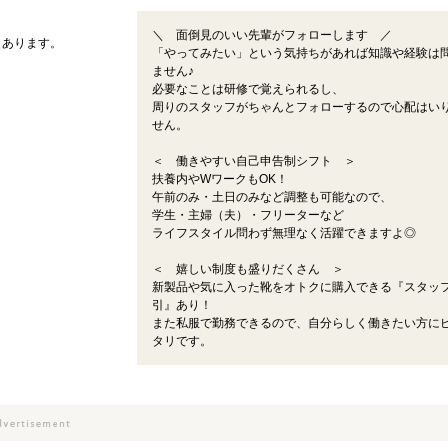
＼ 面倒見のいい先輩がフォローします ／
もあります。
「やってみたい」という気持ちがあれば知識や経験は
ません♪
必要なことは研修で覚えられるし、
周りのスタッフがちゃんとフォローするので心配はい
せん。
＜ 働きやすい自己申告制シフト ＞
扶養内やWワークもOK！
午前のみ・土日のみなど調整も可能なので、
学生・主婦（夫）・フリーターなど
ライフスタイル問わず無理なく活躍できますよ◎
＜ 嬉しい制度も盛りだくさん ＞
新製品や気に入った靴をオトクに購入できる『スタッ
引』あり！
また私服で勤務できるので、自分らしく働きたい方に
タリです。