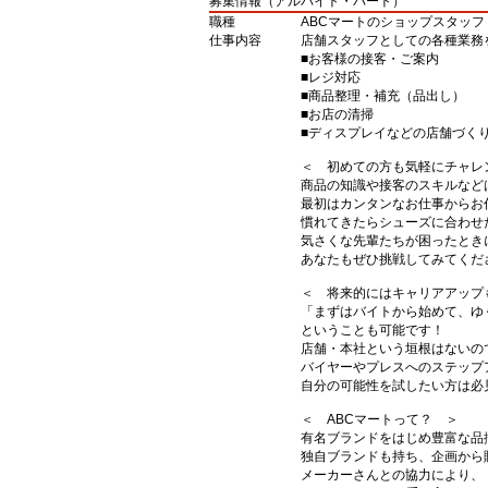
募集情報（アルバイト・パート）
職種
ABCマートのショップスタッフ
仕事内容
店舗スタッフとしての各種業務
■お客様の接客・ご案内
■レジ対応
■商品整理・補充（品出し）
■お店の清掃
■ディスプレイなどの店舗づく
＜ 初めての方も気軽にチャレ
商品の知識や接客のスキルなど
最初はカンタンなお仕事からお
慣れてきたらシューズに合わせ
気さくな先輩たちが困ったとき
あなたもぜひ挑戦してみてくだ
＜ 将来的にはキャリアアップ
「まずはバイトから始めて、ゆ
ということも可能です！
店舗・本社という垣根はないの
バイヤーやプレスへのステップ
自分の可能性を試したい方は必
＜ ABCマートって？ ＞
有名ブランドをはじめ豊富な品
独自ブランドも持ち、企画から
メーカーさんとの協力により、