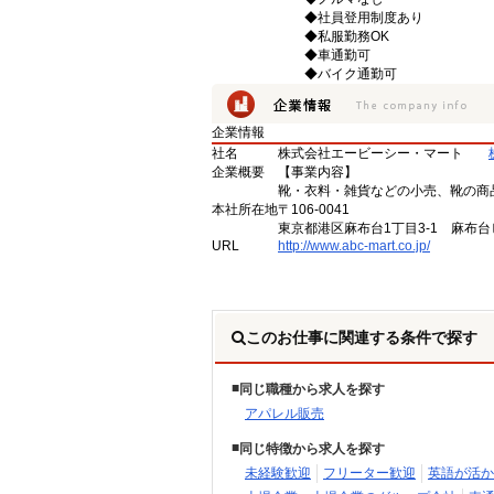
◆社員登用制度あり
◆私服勤務OK
◆車通勤可
◆バイク通勤可
企業情報
社名
株式会社エービーシー・マート
企業概要
【事業内容】
靴・衣料・雑貨などの小売、靴の商
本社所在地
〒106-0041
東京都港区麻布台1丁目3-1 麻布台ヒ
URL
http://www.abc-mart.co.jp/
このお仕事に関連する条件で探す
同じ職種から求人を探す
アパレル販売
同じ特徴から求人を探す
未経験歓迎
フリーター歓迎
英語が活か