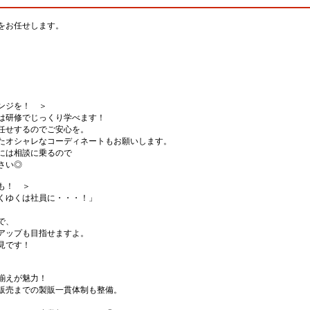
をお任せします。
り
ンジを！ ＞
は研修でじっくり学べます！
任せするのでご安心を。
たオシャレなコーディネートもお願いします。
には相談に乗るので
さい◎
も！ ＞
くゆくは社員に・・・！」
で、
アップも目指せますよ。
見です！
揃えが魅力！
販売までの製販一貫体制も整備。