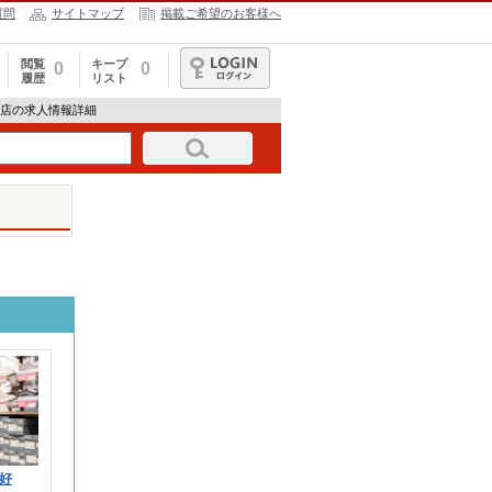
質問
サイトマップ
掲載ご希望のお客様へ
閲覧
キープ
0
0
履歴
リスト
ログイン
オ蘇我店の求人情報詳細
好