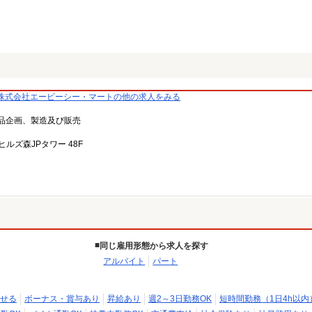
株式会社エービーシー・マートの他の求人をみる
品企画、製造及び販売
ルズ森JPタワー 48F
同じ雇用形態から求人を探す
アルバイト
パート
せる
ボーナス・賞与あり
昇給あり
週2～3日勤務OK
短時間勤務（1日4h以内