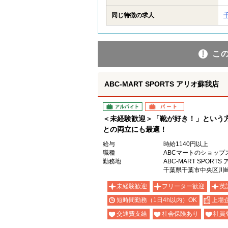
同じ特徴の求人
こ
ABC-MART SPORTS アリオ蘇我店
アルバイト
パート
＜未経験歓迎＞「靴が好き！」という
との両立にも最適！
給与
時給1140円以上
職種
ABCマートのショップ
勤務地
ABC-MART SPORT
千葉県千葉市中央区川崎町
未経験歓迎
フリーター歓迎
英
短時間勤務（1日4h以内）OK
上場
交通費支給
社会保険あり
社員