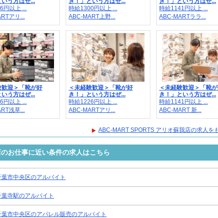
いう方はぜ...
き！」という方はぜ...
き！」という方はぜ...
6円以上 ...
時給1300円以上 ...
時給1141円以上 ...
RTアリ...
ABC-MART上野...
ABC-MARTララ...
験歓迎＞「靴が好
＜未経験歓迎＞「靴が好
＜未経験歓迎＞「靴が
いう方はぜ...
き！」という方はぜ...
き！」という方はぜ...
6円以上 ...
時給1226円以上 ...
時給1141円以上 ...
RT浅草...
ABC-MARTアリ...
ABC-MART 新...
ABC-MART SPORTS アリオ蘇我店の求人
オ蘇我店のお仕事に近い条件の求人はこちら
千葉市中央区のアルバイト
千葉寺駅のアルバイト
千葉市中央区のアパレル販売のアルバイト