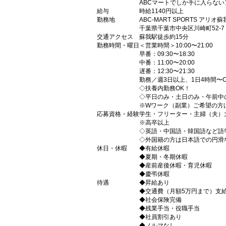
ABCマートでしか手に入らな
給与
時給1140円以上
勤務地
ABC-MART SPORTS アリオ
千葉県千葉市中央区川崎町52-7 
交通アクセス
蘇我駅徒歩約15分
勤務時間・曜日
＜営業時間＞10:00〜21:00
早番：09:30〜18:30
中番：11:00〜20:00
遅番：12:30〜21:30
勤務／週3日以上、1日4時間〜
◇扶養内勤務OK！
◇平日のみ・土日のみ・午前中
※Wワーク（副業）ご希望の方
応募資格・経験
学生・フリーター・主婦（夫）
※高卒以上
◇英語・中国語・韓国語など語
◇外国籍の方は日本語での円滑
休日・休暇
◆有給休暇
◆夏期・冬期休暇
◆産前産後休暇・育児休暇
◆慶弔休暇
待遇
◆昇給あり
◆交通費（月額5万円まで）支
◆社会保険完備
◆残業手当・役職手当
◆社員割引あり
◆ノルマなし