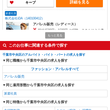
詳細を見る
キープ
派遣社員
株式会社iDA（140100412）
アパレル販売（レディース）
時給1500円〜1600円 ご経験・スキルにより考
慮致します スマホでかんたんに前払いで給与が受
もっと見る
け取れます（※上限、条件あり）
千葉県千葉市中央区 JR 千葉駅東口より徒歩0
このお仕事に関連する条件で探す
分、京成千葉駅より徒歩1分
千葉市中央区のアルバイト・バイト・パートの求人を探す
詳細を見る
キープ
同じ職種から千葉市中央区の求人を探す
派遣社員
ファッション・アパレルすべて
株式会社iDA（14097576）
アパレル販売
アパレル販売（レディース）
時給1500円〜1500円 スマホでかんたんに前払
同じ雇用形態から千葉市中央区の求人を探す
いで給与が受け取れます（※上限、条件あり）
派遣社員
千葉県千葉市中央区 JR 千葉駅東口改札から徒
歩1分、京成千葉駅から徒歩1分
同じ特徴から千葉市中央区の求人を探す
詳細を見る