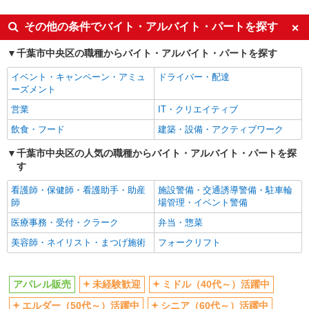
詳細を見る
キープ
同じ特徴から京成千葉駅の求人を探す
その他の条件でバイト・アルバイト・パートを探す
未経験歓迎
ミドル（40代～）活躍中
派遣社員
千葉市中央区の職種からバイト・アルバイト・パートを探す
パルド株式会社【kb】
エルダー（50代～）活躍中
シニア（60代～）活躍中
イベント・キャンペーン・アミュ
ドライバー・配達
販売スタッフ
週払い
上場企業・上場企業のグループ会
ーズメント
時給1,400円〜1,500円（経験・能力による）
社
営業
IT・クリエイティブ
千葉県千葉市のそごう千葉店
副業・WワークOK
交通費支給
飲食・フード
建築・設備・アクティブワーク
同じ職種から求人を探す
詳細を見る
キープ
千葉市中央区の人気の職種からバイト・アルバイト・パートを探
す
ファッション・アパレル
派遣社員
アパレル販売
看護師・保健師・看護助手・助産
施設警備・交通誘導警備・駐車輪
パルド株式会社【kb】
師
場管理・イベント警備
販売スタッフ
同じ特徴から求人を探す
医療事務・受付・クラーク
弁当・惣菜
時給1,450円〜1,550円（経験・能力による）
未経験歓迎
ミドル（40代～）活躍中
千葉県千葉市のそごう千葉店
美容師・ネイリスト・まつげ施術
フォークリフト
上場企業・上場企業のグループ会
副業・WワークOK
社
詳細を見る
キープ
アパレル販売
未経験歓迎
ミドル（40代～）活躍中
交通費支給
エルダー（50代～）活躍中
シニア（60代～）活躍中