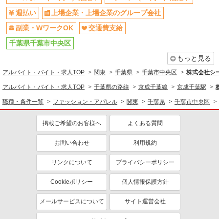
週払い
上場企業・上場企業のグループ会社
副業・WワークOK
交通費支給
千葉県千葉市中央区
もっと見る
アルバイト・バイト・求人TOP
関東
千葉県
千葉市中央区
株式会社シー
アルバイト・バイト・求人TOP
千葉県の路線
京成千葉線
京成千葉駅
職種・条件一覧
ファッション・アパレル
関東
千葉県
千葉市中央区
掲載ご希望のお客様へ
よくある質問
お問い合わせ
利用規約
リンクについて
プライバシーポリシー
Cookieポリシー
個人情報保護方針
メールサービスについて
サイト運営会社