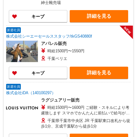
8000円
紳士靴売場
詳細を見る
キープ
NEW
派遣社員
株式会社シーエーセールススタッフ/tkGS40880f
アパレル販売
時給1500円〜1550円
千葉ペリエ
詳細を見る
キープ
派遣社員
株式会社iDA（140100297）
ラグジュアリー販売
時給1500円〜1600円 ご経験・スキルにより考
慮致します スマホでかんたんに前払いで給与が受
け取れます（※上限、条件あり）
千葉県千葉市中央区 JR 千葉駅東口改札から徒
歩1分、京成千葉駅から徒歩1分