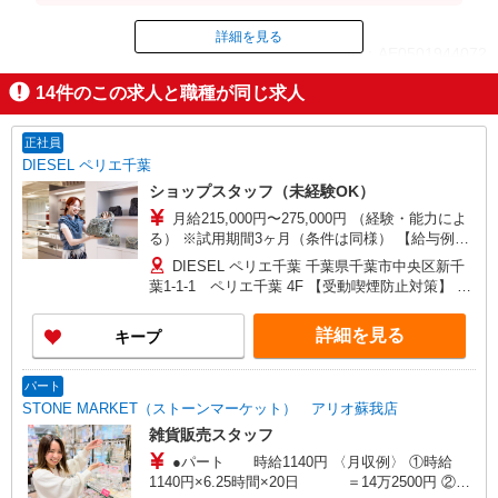
8,700円（内訳：時給1400円×実働7時間45分×22日）
＋残業代（1.25倍：1分単位で支給）※時給は経験に
詳細を見る
ID：AE0501944072
より変動します。
14
件のこの求人と職種が同じ求人
掲載期間終了
正社員
DIESEL ペリエ千葉
ショップスタッフ（未経験OK）
月給215,000円〜275,000円 （経験・能力によ
る） ※試用期間3ヶ月（条件は同様） 【給与例】
月給245,000円 別途、残業代全額支給 (社会人経
DIESEL ペリエ千葉 千葉県千葉市中央区新千
験2年、アパレル経験あり)
葉1-1-1 ペリエ千葉 4F 【受動喫煙防止対策】 屋
内原則禁煙（喫煙室あり）
詳細を見る
キープ
パート
STONE MARKET（ストーンマーケット） アリオ蘇我店
雑貨販売スタッフ
●パート 時給1140円 〈月収例〉 ①時給
1140円×6.25時間×20日 ＝14万2500円 ②時