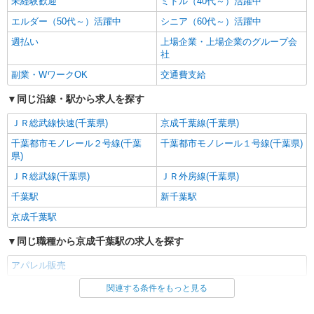
キープ
未経験歓迎
ミドル（40代～）活躍中
エルダー（50代～）活躍中
シニア（60代～）活躍中
派遣社員
週払い
上場企業・上場企業のグループ会
ウノヒューマンライズ株式会社
社
カジュアル系の人気セレクトショップでアパレ
副業・WワークOK
ル販売・接客
交通費支給
アパレル販売経験者 時給1600円〜1700円 その
同じ沿線・駅から求人を探す
他物販販売経験者 時給1550円 ※ご経験やご条件
による設定となります 選べるお給料日＊手数料な
千葉ペリエ／千葉県千葉市中央区新千葉1丁目
ＪＲ総武線快速(千葉県)
京成千葉線(千葉県)
し♪ 月払：毎月月末締め、翌月25日払い 週払：毎
1-1
週日曜日締め、翌週金曜日払い
千葉都市モノレール２号線(千葉
千葉都市モノレール１号線(千葉県)
県)
詳細を見る
キープ
ＪＲ総武線(千葉県)
ＪＲ外房線(千葉県)
千葉駅
新千葉駅
派遣社員
ウノヒューマンライズ株式会社
京成千葉駅
ドイツ発・シュニール織のハンカチ・タオルブ
同じ職種から京成千葉駅の求人を探す
ランドでの販売
服飾雑貨、アパレル販売経験者1650〜1750円
アパレル販売
その他販売経験者1600円 ※ご経験・ご条件によっ
て設定となります 選べる給料日＊手数料なし 【月
関連する条件をもっと見る
同じ雇用形態から京成千葉駅の求人を探す
千葉そごう／千葉県千葉市中央区新町1000番
払い】毎月月末締め／翌月25日振込 【週払い】日
地
曜日締め／金曜日振込
派遣社員