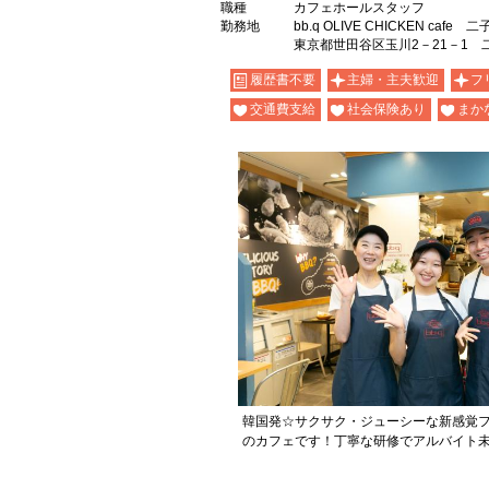
職種
カフェホールスタッフ
勤務地
bb.q OLIVE CHICKEN c
東京都世田谷区玉川2－21－1
履歴書不要
主婦・主夫歓迎
フ
交通費支給
社会保険あり
まか
韓国発☆サクサク・ジューシーな新感覚
のカフェです！丁寧な研修でアルバイト