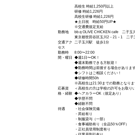
高校生 時給1,250円以上
研修 時給1,226円
高校生研修 時給1,226円
★土日祝 時給50円UP★
※交通費規定支給
勤務地
bb.q OLIVE CHICKEN caf
東京都世田谷区玉川2－21－1 二
交通アク
二子玉川駅 徒歩1分
セス
勤務時
8:00〜22:00
間・曜日
◆週1日〜OK！
◆週末勤務できる方歓迎！
◆勤務時間は前後する場合がありま
◆シフトはご相談ください！
◆研修時間50h
※高校生は21:30までの勤務となり
応募資
＜高校生の方は学校の許可をお取り
格・経験
◆ヘアカラーOK（規定あり）
◆学歴不問
◆経験不問
待遇
・社会保険完備
・昇給有り
・制服貸与（一部）
・食事補助有り（全品50％OFF）
・正社員登用制度有り
・従業員割引有り