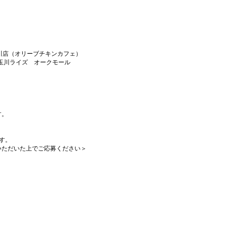
e 二子玉川店（オリーブチキンカフェ）
子玉川ライズ オークモール
す。
ます。
いただいた上でご応募ください＞