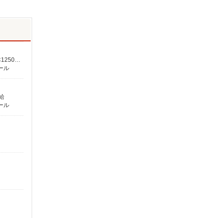
時給1,300円以上 高校生 時給1,300円以上 研修 時給1,276円 高校生研修 時給1,276円 ★上記は土日祝の時給です★ ★平日は基本1250円〜 研修1226円〜★ ※交通費規定支給
ール
給
ール