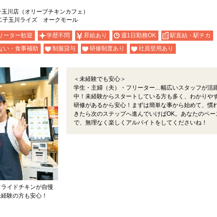
afe 二子玉川店（オリーブチキンカフェ）
 二子玉川ライズ オークモール
リーター歓迎
学歴不問
昇給あり
週1日勤務OK
駅直結・駅チカ
ない・食事補助
制服貸与
研修制度あり
社員登用あり
＜未経験でも安心＞
学生・主婦（夫）・フリーター…幅広いスタッフが活
中！未経験からスタートしている方も多く、わかりや
研修があるから安心！まずは簡単な事から始めて、慣
きたら次のステップへ進んでいけばOK。あなたのペー
で、無理なく楽しくアルバイトをしてくださいね！
フライドチキンが自慢
未経験の方も安心！