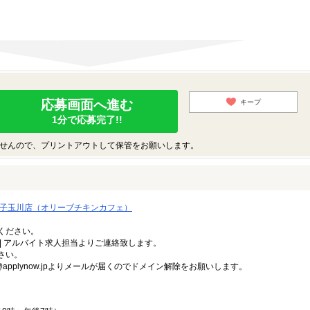
応募画面へ進む
キープ
1分で応募完了!!
せんので、プリントアウトして保管をお願いします。
cafe 二子玉川店（オリーブチキンカフェ）
ください。
| アルバイト求人担当よりご連絡致します。
さい。
uit.net／@applynow.jpよりメールが届くのでドメイン解除をお願いします。