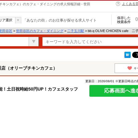
よくある
（オリーブチキンカフェ）のカフェ・ダイニングの求人情報詳細 - 世田
保存した
0
リア選択
「あなたの街」のお仕事が探せる求人サイト
検索条件
世田谷区
>
世田谷区のカフェ・ダイニング
>
二子玉川駅
> bb.q OLIVE CHICKEN
 二子玉川店（オリーブチキンカフェ）
キ
更新日：2026/08/01 ※更新日時点
能！土日祝時給50円UP！カフェスタッフ
応募画面へ進