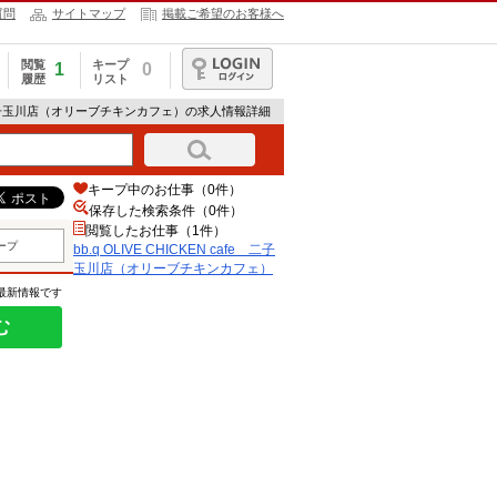
質問
サイトマップ
掲載ご希望のお客様へ
閲覧
キープ
1
0
履歴
リスト
ログイン
 cafe 二子玉川店（オリーブチキンカフェ）の求人情報詳細
キープ中のお仕事（0件）
保存した検索条件（
0
件）
閲覧したお仕事（1件）
ープ
bb.q OLIVE CHICKEN cafe 二子
玉川店（オリーブチキンカフェ）
の最新情報です
む