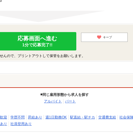
3
応募画面へ進む
キープ
1分で応募完了!!
せんので、プリントアウトして保管をお願いします。
同じ雇用形態から求人を探す
アルバイト
パート
歓迎
学歴不問
昇給あり
週1日勤務OK
駅直結・駅チカ
交通費支給
社会保
あり
社員登用あり