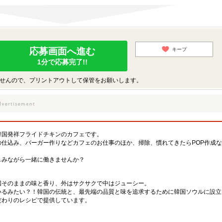
応募画面へ進む
キープ
1分で応募完了!!
せんので、プリントアウトして保管をお願いします。
韓国発祥フライドチキンのカフェです。
仕込み、バーガー作りなどカフェのお仕事のほか、掃除、慣れてきたらPOP作成
しみながら一緒に働きませんか？
国そのままの味と香り、外はサクサクで中はジューシー。
いるみたい？！韓国の伝統と、最先端の品質と味を追求するために韓国ソウルに設立
だわりのレシピで提供しています。