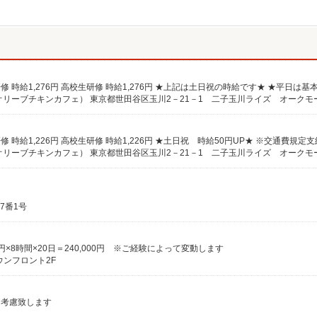
二子玉川店（オリーブチキンカフェ） 東京都世田谷区玉川2－21－1 二子玉川ライズ オークモ
 研修 時給1,226円 高校生研修 時給1,226円 ★土日祝 時給50円UP★ ※交通費規定支
二子玉川店（オリーブチキンカフェ） 東京都世田谷区玉川2－21－1 二子玉川ライズ オークモ
7番1号
00円×8時間×20日＝240,000円 ※ご経験によって変動します
ンフロント2F
より考慮致します