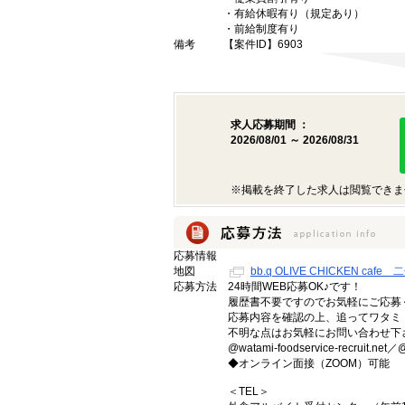
・有給休暇有り（規定あり）
・前給制度有り
備考
【案件ID】6903
求人応募期間 ：
2026/08/01 ～ 2026/08/31
※掲載を終了した求人は閲覧できま
応募情報
地図
bb.q OLIVE CHICKEN 
応募方法
24時間WEB応募OK♪です！
履歴書不要ですのでお気軽にご応募
応募内容を確認の上、追ってワタミ 
不明な点はお気軽にお問い合わせ下
@watami-foodservice-recr
◆オンライン面接（ZOOM）可能
＜TEL＞