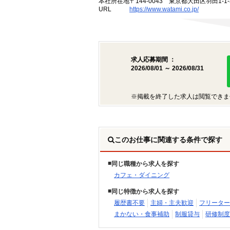
本社所在地
〒144-0043 東京都大田区羽田1-1-
URL
https://www.watami.co.jp/
求人応募期間 ：
2026/08/01 ～ 2026/08/31
※掲載を終了した求人は閲覧できま
このお仕事に関連する条件で探す
同じ職種から求人を探す
カフェ・ダイニング
同じ特徴から求人を探す
履歴書不要
主婦・主夫歓迎
フリーター
まかない・食事補助
制服貸与
研修制度