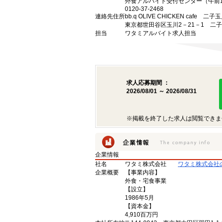
外食アルバイト受付センター（午前1
0120-37-2468
連絡先住所
bb.q OLIVE CHICKEN caf
東京都世田谷区玉川2－21－1 二
担当
ワタミアルバイト求人担当
求人応募期間 ：
2026/08/01 ～ 2026/08/31
※掲載を終了した求人は閲覧できま
企業情報
社名
ワタミ株式会社
ワタミ株式会社
企業概要
【事業内容】
外食・宅食事業
【設立】
1986年5月
【資本金】
4,910百万円