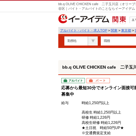
bb.q OLIVE CHICKEN cafe 二子玉川店
谷区｜バイト・アルバイトのことならイーアイデム
エ
関東
アルバイト・バイト・求人TOP
>
関東
>
東京都
>
勤務地
職種
bb.q OLIVE CHICKEN cafe
アルバイト
パート
応募から最短30分でオンライン面接可
募集中
給与
時給1,250円以上
高校生 時給1,250円以上
研修 時給1,226円
高校生研修 時給1,226円
★土日祝 時給50円UP★
※交通費規定支給