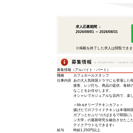
求人応募期間 ：
2026/08/01 ～ 2026/08/31
※掲載を終了した求人は閲覧できま
募集情報（アルバイト・パート）
職種
カフェホールスタッフ
仕事内容
あの大人気韓国ドラマにも登場した
接客、レジ打ち、商品の提供、食材の
なことをお任せします。
オシャレでカジュアルな店内で、楽
＜bb.qオリーブチキンカフェ＞
揚げたてのフライドチキンは本場韓
ガブっとかぶりつけばまるで韓国に
ン大学」の最新研究を融合させたこ
テイクアウトもできます♪
給与
時給1,250円以上