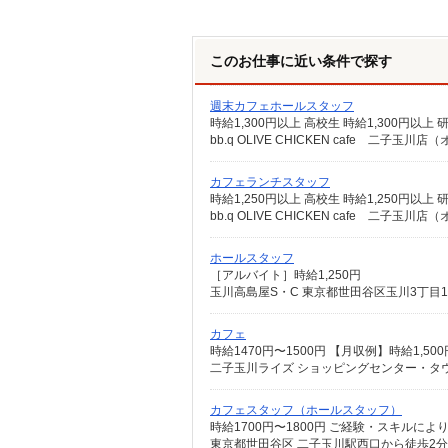
このお仕事に近い条件で探す
週末カフェホールスタッフ
bb.q OLIVE CHICKEN cafe 
カフェランチスタッフ
時給1,250円以上 高校生 時給1,250円以上
bb.q OLIVE CHICKEN cafe 
ホールスタッフ
［アルバイト］時給1,250円
玉川高島屋S・C 東京都世田谷区玉川3丁目1
カフェ
時給1470円〜1500円 【月収例】時給1,5
二子玉川ライズ ショッピングセンター・タウ
カフェスタッフ（ホールスタッフ）
時給1700円〜1800円 ご経験・スキルに
東京都世田谷区 二子玉川駅西口から徒歩2分