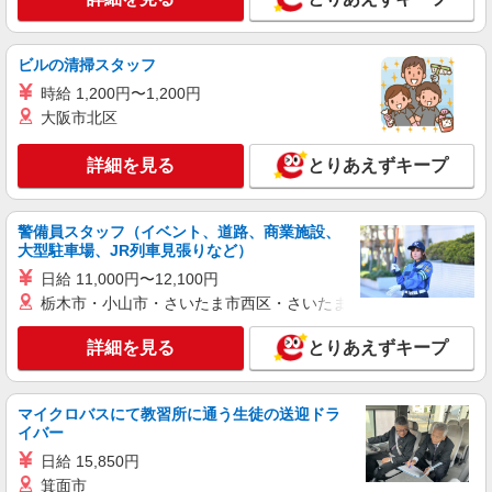
株式会社kotrio /●TC-H-1992820
聖蹟桜ケ丘｜シニア向けマンションで夜勤専従
＊暮らしのお手伝い
ビルの清掃スタッフ
時給1600円〜2250円 ＜日払い有/週払い有/交
時給 1,200円〜1,200円
通費全支給(ガソリン代含む)＞
大阪市北区
多摩市 聖蹟桜ヶ丘
詳細を見る
とりあえずキープ
詳細を見る
キープ
職業紹介
警備員スタッフ（イベント、道路、商業施設、
株式会社kotrio /●YK-S-2096857
大型駐車場、JR列車見張りなど）
正社員で採用します。最短2週間で内定でま
日給 11,000円〜12,100円
す。就労支援STAFF募集
栃木市・小山市・さいたま市西区・さいたま市岩槻区・久喜市・
【正社員】月給240,000〜400,000円 ・基本
給：200,000円〜220,000円 ・資格手当：10,000〜
詳細を見る
とりあえずキープ
30,000円 ・役職手当：10,000〜70,000円 ・処遇改
東京都多摩市
善手当：20,000〜60,000円（勤続年数、保有資格
により変動） ・固定残業手当：20,000円（10時
詳細を見る
マイクロバスにて教習所に通う生徒の送迎ドラ
キープ
間） ※固定残業時間を超過する場合には超過勤務
イバー
手当として別途支給 ・夜勤手当：10,000円/1回
（上記給与とは別に支給） 下記資格をお持ちの方
日給 15,850円
職業紹介
歓迎 ・認知症介護基礎研修 ・初任者研修 ・実務
株式会社kotrio /●YK-S-2022055
箕面市