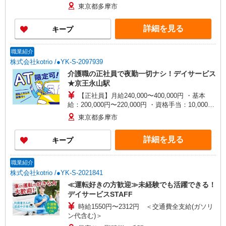
30,000円 ・役職手当：10,000〜70,000円 ・処遇改
東京都多摩市
善手当：20,000〜60,000円（勤続年数、保有資格
により変動） ・固定残業手当：20,000円（10時
詳細を見る
キープ
間） ※固定残業時間を超過する場合には超過勤務
手当として別途支給 ・夜勤手当：10,000円/1回
（上記給与とは別に支給） 下記資格をお持ちの方
職業紹介
歓迎 ・認知症介護基礎研修 ・初任者研修 ・実務
株式会社kotrio /●YK-S-2097939
者研修 ・介護福祉士 など
介護職の正社員で夜勤一切ナシ！デイサービス
★京王永山駅
【正社員】月給240,000〜400,000円 ・基本
給：200,000円〜220,000円 ・資格手当：10,000〜
30,000円 ・役職手当：10,000〜70,000円 ・処遇改
東京都多摩市
善手当：20,000〜60,000円（勤続年数、保有資格
により変動） ・固定残業手当：20,000円（10時
詳細を見る
キープ
間） ※固定残業時間を超過する場合には超過勤務
手当として別途支給 ・夜勤手当：10,000円/1回
（上記給与とは別に支給） 下記資格をお持ちの方
職業紹介
歓迎 ・認知症介護基礎研修 ・初任者研修 ・実務
株式会社kotrio /●YK-S-2021841
者研修 ・介護福祉士 など
≪運転好きの方歓迎≫未経験でも活躍できる！
デイサービスSTAFF
時給1550円〜2312円 ＜交通費全支給(ガソリ
ン代含む)＞