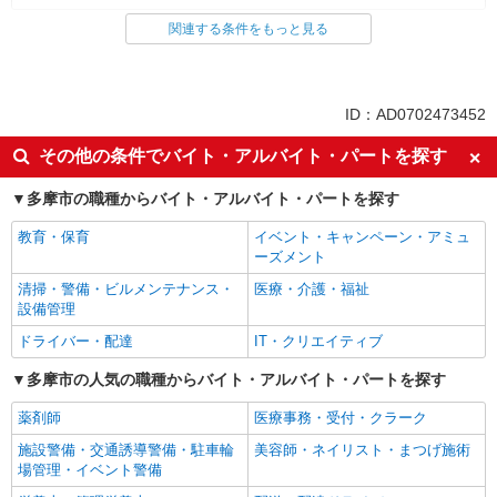
関連する条件をもっと見る
同じ雇用形態から京王永山駅の求人を探す
契約社員
同じ特徴から京王永山駅の求人を探す
ID：AD0702473452
入社日応相談
新卒・第二新卒歓迎
その他の条件でバイト・アルバイト・パートを探す
女性活躍中
ミドル（40代～）活躍中
多摩市の職種からバイト・アルバイト・パートを探す
エルダー（50代～）活躍中
自転車通勤OK
教育・保育
イベント・キャンペーン・アミュ
交通費支給
社会保険あり
ーズメント
制服貸与
研修制度あり
清掃・警備・ビルメンテナンス・
医療・介護・福祉
未経験歓迎
主婦・主夫歓迎
設備管理
早朝
深夜
ドライバー・配達
IT・クリエイティブ
朝
昼
多摩市の人気の職種からバイト・アルバイト・パートを探す
夕方
髪型・髪色自由
薬剤師
医療事務・受付・クラーク
髭（ひげ）OK
ネイルOK
施設警備・交通誘導警備・駐車輪
美容師・ネイリスト・まつげ施術
車通勤OK
バイク通勤OK
場管理・イベント警備