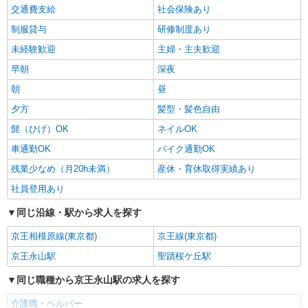
交通費支給
社会保険あり
制服貸与
研修制度あり
未経験歓迎
主婦・主夫歓迎
早朝
深夜
朝
昼
夕方
髪型・髪色自由
髭（ひげ）OK
ネイルOK
車通勤OK
バイク通勤OK
残業少なめ（月20h未満）
産休・育休取得実績あり
社員登用あり
同じ沿線・駅から求人を探す
京王相模原線(東京都)
京王線(東京都)
京王永山駅
聖蹟桜ケ丘駅
同じ職種から京王永山駅の求人を探す
介護職・ヘルパー