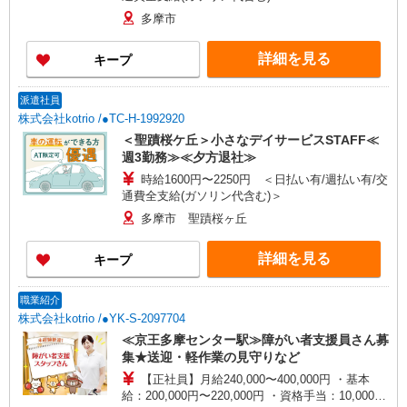
多摩市
詳細を見る
キープ
派遣社員
株式会社kotrio /●TC-H-1992920
＜聖蹟桜ケ丘＞小さなデイサービスSTAFF≪
週3勤務≫≪夕方退社≫
時給1600円〜2250円 ＜日払い有/週払い有/交
通費全支給(ガソリン代含む)＞
多摩市 聖蹟桜ヶ丘
詳細を見る
キープ
職業紹介
株式会社kotrio /●YK-S-2097704
≪京王多摩センター駅≫障がい者支援員さん募
集★送迎・軽作業の見守りなど
【正社員】月給240,000〜400,000円 ・基本
給：200,000円〜220,000円 ・資格手当：10,000〜