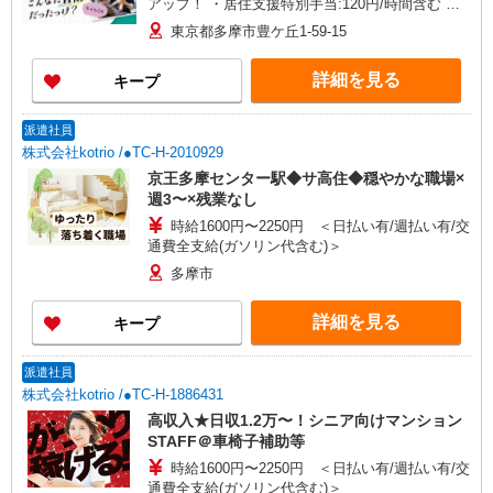
アップ！ ・居住支援特別手当:120円/時間含む ※
給与幅は資格・経験等による
東京都多摩市豊ケ丘1-59-15
詳細を見る
キープ
派遣社員
株式会社kotrio /●TC-H-2010929
京王多摩センター駅◆サ高住◆穏やかな職場×
週3〜×残業なし
時給1600円〜2250円 ＜日払い有/週払い有/交
通費全支給(ガソリン代含む)＞
多摩市
詳細を見る
キープ
派遣社員
株式会社kotrio /●TC-H-1886431
高収入★日収1.2万〜！シニア向けマンション
STAFF＠車椅子補助等
時給1600円〜2250円 ＜日払い有/週払い有/交
通費全支給(ガソリン代含む)＞