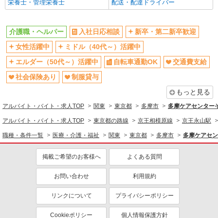
残業少なめ（月20h未満）
産休・育休取得実績あり
栄養士・管理栄養士
配送・配達ドライバー
社員登用あり
介護職・ヘルパー
入社日応相談
新卒・第二新卒歓迎
同じ職種から求人を探す
女性活躍中
ミドル（40代～）活躍中
医療・介護・福祉
エルダー（50代～）活躍中
自転車通勤OK
交通費支給
介護職・ヘルパー
社会保険あり
制服貸与
同じ特徴から求人を探す
もっと見る
ミドル（40代～）活躍中
交通費支給
アルバイト・バイト・求人TOP
関東
東京都
多摩市
多摩ケアセンターそ
社会保険あり
未経験歓迎
アルバイト・バイト・求人TOP
東京都の路線
京王相模原線
京王永山駅
深夜
車通勤OK
職種・条件一覧
医療・介護・福祉
関東
東京都
多摩市
多摩ケアセン
産休・育休取得実績あり
社員登用あり
掲載ご希望のお客様へ
よくある質問
お問い合わせ
利用規約
リンクについて
プライバシーポリシー
Cookieポリシー
個人情報保護方針