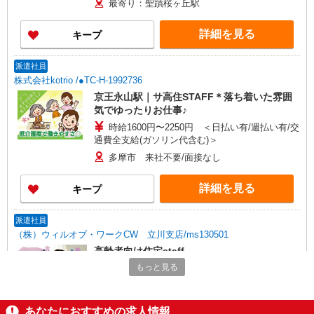
最寄り：聖蹟桜ヶ丘駅
詳細を見る
キープ
派遣社員
株式会社kotrio /●TC-H-1992736
京王永山駅｜サ高住STAFF＊落ち着いた雰囲
気でゆったりお仕事♪
時給1600円〜2250円 ＜日払い有/週払い有/交
通費全支給(ガソリン代含む)＞
多摩市 来社不要/面接なし
詳細を見る
キープ
派遣社員
（株）ウィルオブ・ワークCW 立川支店/ms130501
高齢者向け住宅staff
もっと見る
時給1800円 ◆前払い・日払い・週払いOK
東京都多摩市
あなたにおすすめの求人情報