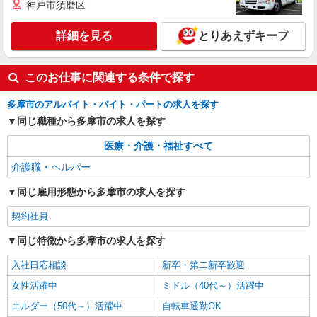
す。就労支援STAFF募集
神戸市須磨区
【正社員】月給240,000〜400,000円 ・基本
給：200,000円〜220,000円 ・資格手当：10,000〜
詳細を見る
とりあえずキープ
30,000円 ・役職手当：10,000〜70,000円 ・処遇改
東京都多摩市
善手当：20,000〜60,000円（勤続年数、保有資格
により変動） ・固定残業手当：20,000円（10時
このお仕事に関連する条件で探す
詳細を見る
キープ
間） ※固定残業時間を超過する場合には超過勤務
手当として別途支給 ・夜勤手当：10,000円/1回
多摩市のアルバイト・バイト・パートの求人を探す
（上記給与とは別に支給） 下記資格をお持ちの方
歓迎 ・認知症介護基礎研修 ・初任者研修 ・実務
同じ職種から多摩市の求人を探す
者研修 ・介護福祉士 など
医療・介護・福祉すべて
介護職・ヘルパー
同じ雇用形態から多摩市の求人を探す
契約社員
同じ特徴から多摩市の求人を探す
入社日応相談
新卒・第二新卒歓迎
女性活躍中
ミドル（40代～）活躍中
エルダー（50代～）活躍中
自転車通勤OK