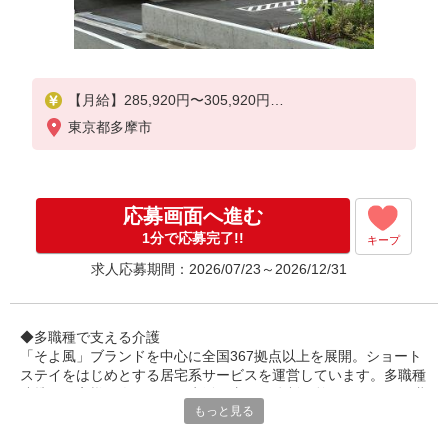
【月給】285,920円〜305,920円
東京都多摩市
▼給与詳細
処遇改善手当：35,920円
夜勤手当：30,000円（5回分）
※6回目以降は1回6,000円支給
応募画面へ進む
▼下記別途支給
1分で応募完了!!
キープ
通勤手当
求人応募期間：2026/07/23～2026/12/31
年末年始手当：380円/時
寸志あり：年2回（6月・12月）
◆多職種で支える介護
※業績による
「そよ風」ブランドを中心に全国367拠点以上を展開。ショート
特別報酬：平均34.1万円（最高額135万円）
ステイをはじめとする居宅系サービスを運営しています。多職種
※2025年6月支給実績
連携でお客様一人ひとりの生活を支える体制を整えています。職
もっと見る
種を超えて相談しやすい雰囲気があり、周囲と連携しながら安心
※処遇改善手当は試用期間中(3ヶ月)は支給なし
して働ける環境です。