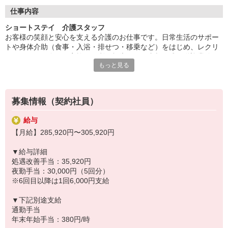
◆自分らしく働ける
仕事内容
髪色・髪型・ネイル・ヒゲは原則自由（社内規定あり）。社員一
ショートステイ 介護スタッフ
人ひとりの個性や価値観を大切にするため、身だしなみルールを
お客様の笑顔と安心を支える介護のお仕事です。日常生活のサポー
見直しました。清潔感と節度を大切にできれば、自分らしいスタ
トや身体介助（食事・入浴・排せつ・移乗など）をはじめ、レクリ
イルで無理なく働ける環境です。
エーションの企画・実施、ご利用報告などの書類作成、送迎業務な
もっと見る
ど幅広い業務を担当。チームで協力しながら、お客様の笑顔をつく
るやりがいのあるお仕事です。
◆リフレッシュ休暇あり
募集情報（契約社員）
有給休暇とは別に年間17日間のリフレッシュ休暇を支給。プライベ
ートの時間もしっかり確保しながら働ける環境が整っています。平
給与
日の取得もしやすく趣味や家族との時間、旅行など自分のための時
【月給】285,920円〜305,920円
間を大切にできます。心身ともにリフレッシュすることで、より良
いサービス提供にもつながる好循環を生み出します。
▼給与詳細
処遇改善手当：35,920円
◆充実した研修制度
夜勤手当：30,000円（5回分）
現場経験の有無を問わず、全スタッフが成長できるよう多彩な研修
※6回目以降は1回6,000円支給
制度を用意。OJT研修から始まり、入社時研修、サービス別研修、
オーダーメイド研修など多岐に渡ります。経験者の方はもちろん、
▼下記別途支給
未経験の方も着実に知識と技術が身につき、自信を持って活躍でき
通勤手当
る環境です。
年末年始手当：380円/時