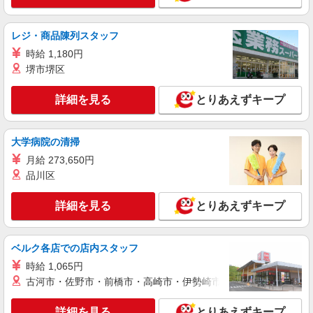
間） ※固定残業時間を超過する場合には超過勤務
手当として別途支給 ・夜勤手当：10,000円/1回
（上記給与とは別に支給） 下記資格をお持ちの方
派遣社員
レジ・商品陳列スタッフ
歓迎 ・認知症介護基礎研修 ・初任者研修 ・実務
株式会社トラストグロース 新宿本社 第2営業部
者研修 ・介護福祉士 など
時給 1,180円
有料老人ホームでの夜専介護士
堺市堺区
時給：1400円
東京都多摩市
詳細を見る
とりあえずキープ
詳細を見る
キープ
大学病院の清掃
月給 273,650円
派遣社員
株式会社トラストグロース 新宿本社 第2営業部
品川区
デイサービスでの介護士
詳細を見る
とりあえずキープ
時給：1440円〜1650円 ※資格や経験などによ
る
東京都多摩市
ベルク各店での店内スタッフ
時給 1,065円
詳細を見る
キープ
古河市・佐野市・前橋市・高崎市・伊勢崎市・太田市・館林市・
派遣社員
詳細を見る
とりあえずキープ