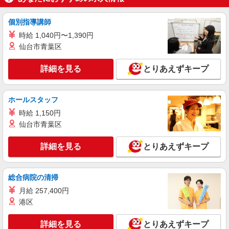
詳細を見る
キープ
個別指導講師
職業紹介
時給 1,040円〜1,390円
株式会社kotrio /●YK-S-2083313
仙台市青葉区
働きながら資格取得を目指せる！デイのパート
スタッフ♪
詳細を見る
とりあえずキープ
時給1550円〜2312円 ＜交通費全支給(ガソリ
ン代含む)＞
最寄り：聖蹟桜ヶ丘駅
ホールスタッフ
時給 1,150円
詳細を見る
キープ
仙台市青葉区
職業紹介
詳細を見る
とりあえずキープ
株式会社kotrio /●YK-S-1863327
京王永山駅近く★シニア向け住宅で生活サポー
ト☆介護度低め
総合病院の清掃
【正社員】月給240,000〜400,000円 ・基本
月給 257,400円
給：200,000円〜220,000円 ・資格手当：10,000〜
港区
30,000円 ・役職手当：10,000〜70,000円 ・処遇改
多摩市 最寄り駅：京王永山
善手当：20,000〜60,000円（勤続年数、保有資格
により変動） ・固定残業手当：20,000円（10時
詳細を見る
とりあえずキープ
詳細を見る
キープ