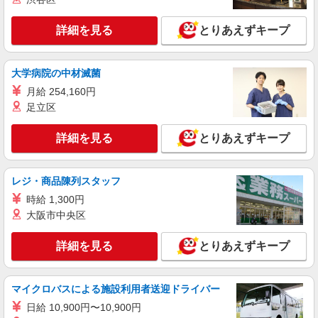
グループホームでの介護士
時給：1300〜1630円 ※資格や経験などによ
詳細を見る
とりあえずキープ
る
東京都多摩市
大学病院の中材滅菌
詳細を見る
キープ
月給 254,160円
足立区
職業紹介
株式会社kotrio /●YK-S-2097913
詳細を見る
とりあえずキープ
介護職の正社員で夜勤一切ナシ！デイサービス
★京王多摩センター駅
【正社員】月給240,000〜400,000円 ・基本
レジ・商品陳列スタッフ
給：200,000円〜220,000円 ・資格手当：10,000〜
時給 1,300円
30,000円 ・役職手当：10,000〜70,000円 ・処遇改
東京都多摩市
大阪市中央区
善手当：20,000〜60,000円（勤続年数、保有資格
により変動） ・固定残業手当：20,000円（10時
詳細を見る
キープ
間） ※固定残業時間を超過する場合には超過勤務
詳細を見る
とりあえずキープ
手当として別途支給 ・夜勤手当：10,000円/1回
（上記給与とは別に支給） 下記資格をお持ちの方
職業紹介
歓迎 ・認知症介護基礎研修 ・初任者研修 ・実務
マイクロバスによる施設利用者送迎ドライバー
株式会社kotrio /●YK-S-2096833
者研修 ・介護福祉士 など
正社員で採用します。最短2週間で内定でま
日給 10,900円〜10,900円