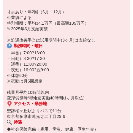
寸志あり：年2回（6月・12月）
※業績による
特別報酬：平均34.1万円（最高額135万円）
※2025年6月支給実績
※処遇改善手当は試用期間中(3ヶ月)は支給なし
勤務時間・曜日
・早番）7:00?16:00
・日勤）8:30?17:30
・遅番）11:00?20:00
・夜勤）16:00?翌9:00
※休憩60分
※夜勤は月5回想定
残業月平均10時間以内
変形労働時間制(週実働40時間/1ヶ月単位)
アクセス・勤務地
聖跡桜ヶ丘駅よりバスで11分
東京都多摩市連光寺二丁目29-9
待遇
◆社会保険完備（雇用、労災、健康、厚生年金）