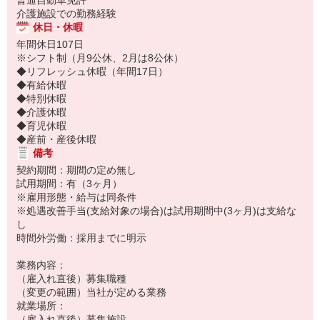
普通自動車免許
介護施設での勤務経験
休日・休暇
年間休日107日
※シフト制（月9公休、2月は8公休）
◆リフレッシュ休暇（年間17日）
◆有給休暇
◆特別休暇
◆介護休暇
◆育児休暇
◆産前・産後休暇
備考
契約期間：期間の定め無し
試用期間：有（3ヶ月）
※雇用形態・給与は同条件
※処遇改善手当(支給対象の場合)は試用期間中(3ヶ月)は支給な
し
時間外労働：採用までに明示
業務内容：
（雇入れ直後）募集職種
（変更の範囲）当社が定める業務
就業場所：
（雇入れ直後）募集施設