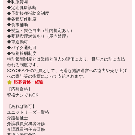
◆制服貸与
◆定期健康診断
◆予防接種補助金制度
◆各種研修制度
◆食事補助
◆髪型・髪色自由（社内規定あり）
◆受動喫煙対策あり（屋内禁煙）
◆車通勤可
◆バイク通勤可
◆特別報酬制度
特別報酬制度とは業績と個人の評価により、賞与とは別に支払
われる制度です。
SOYOKAZEの社員として、円滑な施設運営への協力や売り上げ
への寄与等の指標によって支給されます。
応募資格・経験
【応募資格】
資格ナシでもOK
【あれば尚可】
ユニットリーダー資格
介護福祉士
介護職員実務者研修
介護職員初任者研修