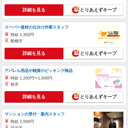
者研修 ・介護福祉士 など
≪京王永山駅≫定着率高い人気のデイサービス
詳細を見る
とりあえずキープ
スタッフ★残業少なめ
【正社員】月給240,000〜400,000円 ・基本
給：200,000円〜220,000円 ・資格手当：10,000〜
スーパー資材の仕分け作業スタッフ
30,000円 ・役職手当：10,000〜70,000円 ・処遇改
多摩市内│京王永山駅スグ
善手当：20,000〜60,000円（勤続年数、保有資格
時給 1,350円
により変動） ・固定残業手当：20,000円（10時
船橋市
詳細を見る
キープ
間） ※固定残業時間を超過する場合には超過勤務
手当として別途支給 下記資格をお持ちの方歓迎 ・
詳細を見る
とりあえずキープ
認知症介護基礎研修 ・初任者研修 ・実務者研修
職業紹介
・介護福祉士 など
株式会社kotrio /●YK-S-2022270
＜聖蹟桜ケ丘駅＞デイサービスのパート募集≪
アパレル用品や雑貨のピッキング検品
週3勤務≫≪夕方退社≫
時給 1,200円〜1,500円
時給1550円〜2312円 ＜交通費全支給(ガソリ
柏市
ン代含む)＞
最寄り：聖蹟桜ヶ丘駅
詳細を見る
とりあえずキープ
詳細を見る
キープ
マンションの受付・案内スタッフ
派遣社員
時給 2,000円
株式会社トラストグロース 新宿本社 第2営業部
渋谷区