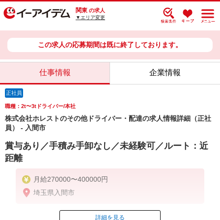
関東
の求人
▼エリア変更
この求人の応募期間は既に終了しております。
仕事情報
企業情報
正社員
職種：2t〜3tドライバー/本社
株式会社ホレストのその他ドライバー・配達の求人情報詳細（正社
員） - 入間市
賞与あり／手積み手卸なし／未経験可／ルート：近
距離
月給270000〜400000円
埼玉県入間市
詳細を見る