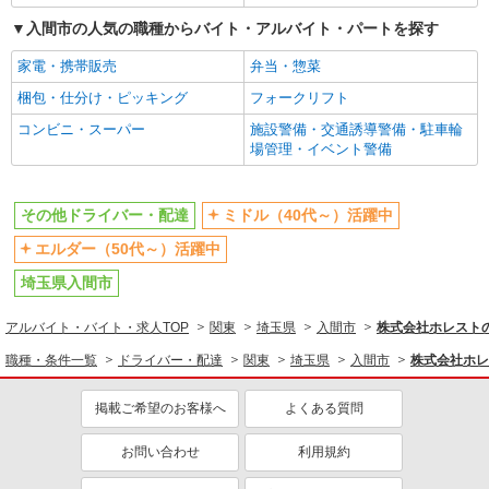
入間市の人気の職種からバイト・アルバイト・パートを探す
家電・携帯販売
弁当・惣菜
梱包・仕分け・ピッキング
フォークリフト
コンビニ・スーパー
施設警備・交通誘導警備・駐車輪
場管理・イベント警備
その他ドライバー・配達
ミドル（40代～）活躍中
エルダー（50代～）活躍中
埼玉県入間市
アルバイト・バイト・求人TOP
関東
埼玉県
入間市
株式会社ホレスト
職種・条件一覧
ドライバー・配達
関東
埼玉県
入間市
株式会社ホレ
掲載ご希望のお客様へ
よくある質問
お問い合わせ
利用規約