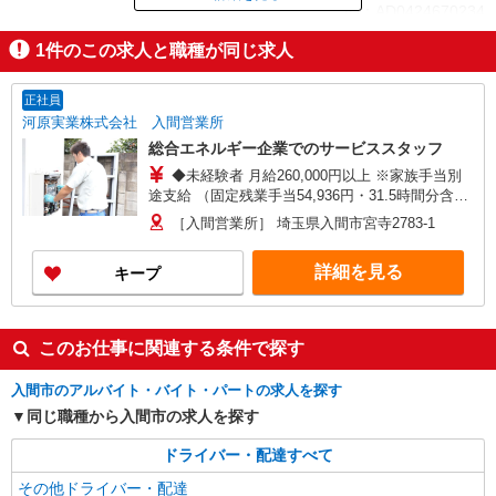
ID：AD0424670234
1
件のこの求人と職種が同じ求人
掲載期間終了
正社員
河原実業株式会社 入間営業所
総合エネルギー企業でのサービススタッフ
◆未経験者 月給260,000円以上 ※家族手当別
途支給 （固定残業手当54,936円・31.5時間分含む
※超過分別途支給） ◆有資格者（ガス設備士・第
［入間営業所］ 埼玉県入間市宮寺2783-1
二種販売・保安業務員） 月給280,000円以上 ※家
族手当別途支給 （固定残業手当59,157円・31.5時
詳細を見る
キープ
間分含む※超過分別途支給） ※別途器具販売等の
インセンティブ有 ★昇給年1回・賞与年2回
このお仕事に関連する条件で探す
入間市のアルバイト・バイト・パートの求人を探す
同じ職種から入間市の求人を探す
ドライバー・配達すべて
その他ドライバー・配達