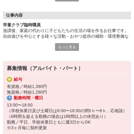
学校が終わり、子どもたちが帰ってくる学童クラブ。
あなたの笑顔で温かく楽しい場所にしてみませんか♪
仕事内容
学童クラブ臨時職員
現在、新しいスタッフを募集中！
放課後、家庭の代わりに子どもたちの生活の場を作るお仕事です。
子どもたちを大切に想える方であれば、喜んでお迎えいたしま
自由遊びを中心とする様々な活動・おやつ提供の補助・環境整備な
す。
ど、
もっと見る
常勤職員の補助をしていただきます。
※即日より勤務可能です。（ご相談に応じます）
募集情報（アルバイト・パート）
給与
有資格／時給1,390円
無資格／時給1,290円
勤務時間・曜日
13:00〜18:00
（学校休業日及び土曜日は8:00〜18:00の間5ｈ〜8ｈ、応相談）
（6時間を超える勤務の場合は1時間以上の休憩あり）
勤務／平日、学校休業日ともに週3日からOK
※3ヶ月毎に契約更新