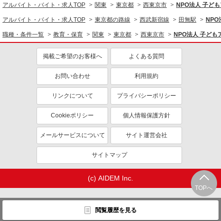
アルバイト・バイト・求人TOP
関東
東京都
西東京市
NPO法人 子ど
アルバイト・バイト・求人TOP
東京都の路線
西武新宿線
田無駅
NP
職種・条件一覧
教育・保育
関東
東京都
西東京市
NPO法人 子ど
掲載ご希望のお客様へ
よくある質問
お問い合わせ
利用規約
リンクについて
プライバシーポリシー
Cookieポリシー
個人情報保護方針
メールサービスについて
サイト運営会社
サイトマップ
(c) AIDEM Inc.
TOPへ
閲覧履歴を見る