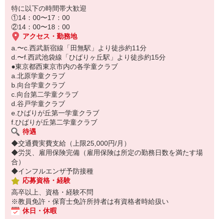
特に以下の時間帯大歓迎
①14：00〜17：00
②14：00〜18：00
アクセス・勤務地
a.〜c.西武新宿線「田無駅」より徒歩約11分
d.〜f.西武池袋線「ひばりヶ丘駅」より徒歩約15分
●東京都西東京市内の各学童クラブ
a.北原学童クラブ
b.向台学童クラブ
c.向台第二学童クラブ
d.谷戸学童クラブ
e.ひばりが丘第一学童クラブ
f.ひばりが丘第二学童クラブ
待遇
◆交通費実費支給（上限25,000円/月）
◆労災、雇用保険完備（雇用保険は所定の勤務日数を満たす場
合）
◆インフルエンザ予防接種
応募資格・経験
高卒以上、資格・経験不問
※教員免許・保育士免許所持者は有資格者時給扱い
休日・休暇