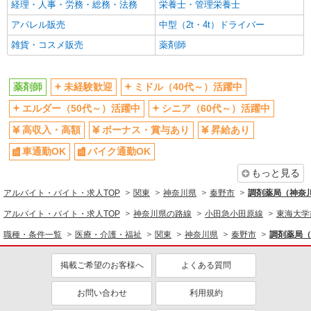
経理・人事・労務・総務・法務
栄養士・管理栄養士
医療・介護・福祉
アパレル販売
中型（2t・4t）ドライバー
薬剤師
雑貨・コスメ販売
薬剤師
同じ特徴から求人を探す
未経験歓迎
ミドル（40代～）活躍中
薬剤師
未経験歓迎
ミドル（40代～）活躍中
ボーナス・賞与あり
車通勤OK
エルダー（50代～）活躍中
シニア（60代～）活躍中
交通費支給
社会保険あり
高収入・高額
ボーナス・賞与あり
昇給あり
車通勤OK
バイク通勤OK
もっと見る
アルバイト・バイト・求人TOP
関東
神奈川県
秦野市
調剤薬局（神奈川
アルバイト・バイト・求人TOP
神奈川県の路線
小田急小田原線
東海大学
職種・条件一覧
医療・介護・福祉
関東
神奈川県
秦野市
調剤薬局（
掲載ご希望のお客様へ
よくある質問
お問い合わせ
利用規約