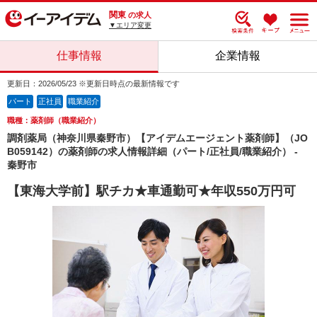
関東
の求人
▼エリア変更
仕事情報
企業情報
更新日：2026/05/23 ※更新日時点の最新情報です
パート
正社員
職業紹介
職種：薬剤師（職業紹介）
調剤薬局（神奈川県秦野市）【アイデムエージェント薬剤師】（JO
B059142）の薬剤師の求人情報詳細（パート/正社員/職業紹介） -
秦野市
【東海大学前】駅チカ★車通勤可★年収550万円可