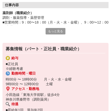
仕事内容
薬剤師（職業紹介）
調剤・服薬指導・薬歴管理
■営業時間：9：00〜18：00（月・火・水・金曜）、9：00〜12：00
（土曜）
もっと見る
■定休日：木曜、日曜、祝日
■応需科目：内科、精神科、小児科
■処方箋：平均70枚/日
募集情報（パート・正社員・職業紹介）
給与
■正社員
※経験考慮
勤務時間・曜日
時00分 〜 18時00分 月・火・水・金曜
9時00分 〜 12時00分 土曜
アクセス・勤務地
小田急線「東海大学前駅」徒歩4分
神奈川県秦野市（調剤薬局）
待遇
■昇給年1回、賞与年2回