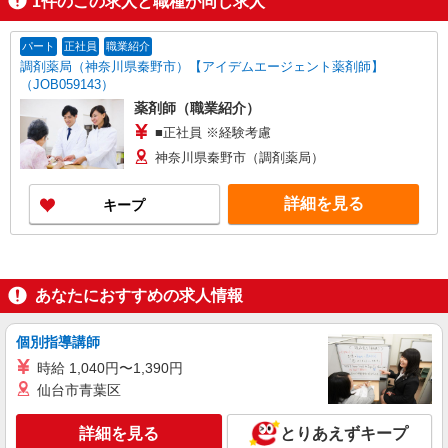
1
件のこの求人と職種が同じ求人
パート
正社員
職業紹介
調剤薬局（神奈川県秦野市）【アイデムエージェント薬剤師】
（JOB059143）
薬剤師（職業紹介）
■正社員 ※経験考慮
神奈川県秦野市（調剤薬局）
詳細を見る
キープ
あなたにおすすめの求人情報
個別指導講師
時給 1,040円〜1,390円
仙台市青葉区
詳細を見る
とりあえずキープ