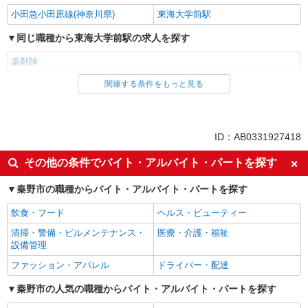
小田急小田原線(神奈川県)
東海大学前駅
同じ職種から東海大学前駅の求人を探す
薬剤師
関連する条件をもっと見る
同じ雇用形態から東海大学前駅の求人を探す
パート
正社員
職業紹介
ID：AB0331927418
同じ特徴から東海大学前駅の求人を探す
その他の条件でバイト・アルバイト・パートを探す
未経験歓迎
ミドル（40代～）活躍中
秦野市の職種からバイト・アルバイト・パートを探す
エルダー（50代～）活躍中
シニア（60代～）活躍中
飲食・フード
ヘルス・ビューティー
高収入・高額
ボーナス・賞与あり
清掃・警備・ビルメンテナンス・
医療・介護・福祉
昇給あり
車通勤OK
設備管理
バイク通勤OK
交通費支給
ファッション・アパレル
ドライバー・配達
社会保険あり
秦野市の人気の職種からバイト・アルバイト・パートを探す
同じ職種から求人を探す