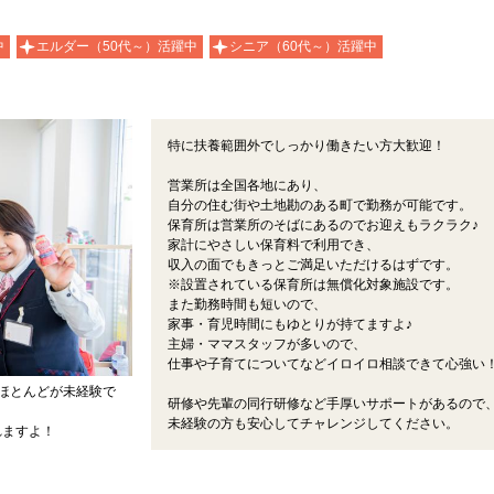
中
エルダー（50代～）活躍中
シニア（60代～）活躍中
特に扶養範囲外でしっかり働きたい方大歓迎！
営業所は全国各地にあり、
自分の住む街や土地勘のある町で勤務が可能です。
保育所は営業所のそばにあるのでお迎えもラクラク♪
家計にやさしい保育料で利用でき、
収入の面でもきっとご満足いただけるはずです。
※設置されている保育所は無償化対象施設です。
また勤務時間も短いので、
家事・育児時間にもゆとりが持てますよ♪
主婦・ママスタッフが多いので、
仕事や子育てについてなどイロイロ相談できて心強い
ほとんどが未経験で
研修や先輩の同行研修など手厚いサポートがあるので
未経験の方も安心してチャレンジしてください。
れますよ！