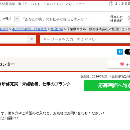
よくある
情報詳細 - 市川市｜バイト・アルバイトのことならイーア
保存した
0
リア選択
「あなたの街」のお仕事が探せる求人サイト
検索条件
市川市
>
市川市の食品・試食販売
>
北国分駅
> 千葉県ヤクルト販売株式会社／北国分セン
センター
キ
更新日：2026/07/27 ※更新日時点
う研修充実！未経験者、仕事のブランク
応募画面へ進
ます。働き方やご希望の収入など、お気軽にお問い合わせください！
方が活躍中！