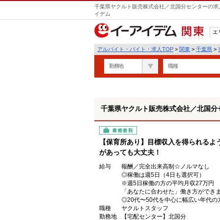
千葉県ヤクルト販売株式会社／北国分センターの求人
イデム
エ
関東
アルバイト・バイト・求人TOP
>
関東
>
千葉県
>
勤務地
職種
千葉県ヤクルト販売株式会社／北国分
業務委託
【保育所あり】目標収入を得られるよ
があっても大丈夫！
給与
報酬／完全出来高制☆ノルマなし
◎稼働は週5日（4日も選択可）
※週5日稼働の方の平均月収27万円
「あなたに合わせた」働き方ができ
◎20代〜50代を中心に幅広い年代の
職種
ヤクルトスタッフ
勤務地
【宅配センター】北国分