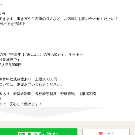
し
）
万円
できます。働き方やご希望の収入など、お気軽にお問い合わせください！
年代の方が活躍中！
上の方（中高年【40代以上】の方も歓迎）、学生不可
対象施設です。
人目5,500円
育料助成制度あり：上限20,000円
ついては、別途お問い合わせください。
金あり、報奨金制度、各種表彰制度、野球観戦、従事者割引
！
ので、安心して働けます！
応募画面へ進む
キープ