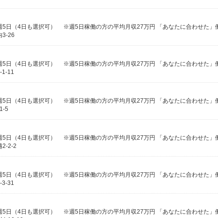
-26
-11
-5
-2-2
-31