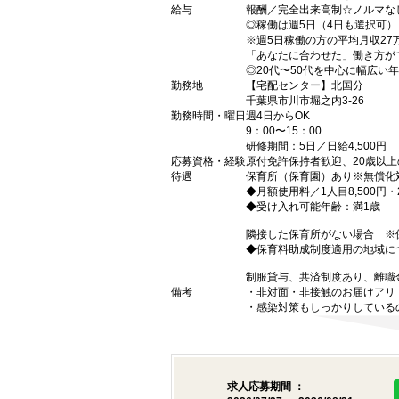
給与
報酬／完全出来高制☆ノルマな
◎稼働は週5日（4日も選択可
※週5日稼働の方の平均月収27
「あなたに合わせた」働き方が
◎20代〜50代を中心に幅広い
勤務地
【宅配センター】北国分
千葉県市川市堀之内3-26
勤務時間・曜日
週4日からOK
9：00〜15：00
研修期間：5日／日給4,500円
応募資格・経験
原付免許保持者歓迎、20歳以
待遇
保育所（保育園）あり※無償化
◆月額使用料／1人目8,500円・2
◆受け入れ可能年齢：満1歳
隣接した保育所がない場合 ※保
◆保育料助成制度適用の地域に
制服貸与、共済制度あり、離職
備考
・非対面・非接触のお届けアリ
・感染対策もしっかりしている
求人応募期間 ：