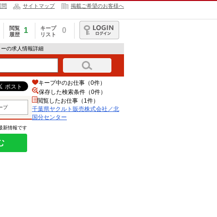
質問
サイトマップ
掲載ご希望のお客様へ
閲覧
キープ
1
0
履歴
リスト
ログイン
ターの求人情報詳細
キープ中のお仕事（0件）
保存した検索条件（
0
件）
閲覧したお仕事（1件）
ープ
千葉県ヤクルト販売株式会社／北
国分センター
の最新情報です
む