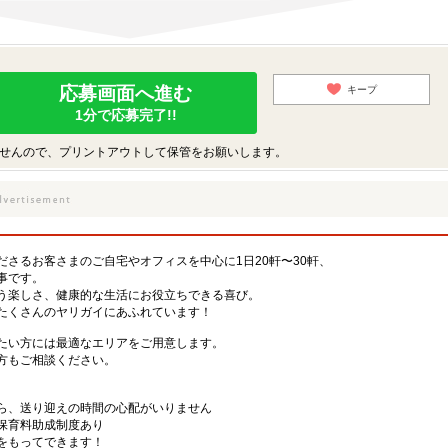
応募画面へ進む
キープ
1分で応募完了!!
せんので、プリントアウトして保管をお願いします。
さるお客さまのご自宅やオフィスを中心に1日20軒〜30軒、
事です。
う楽しさ、健康的な生活にお役立ちできる喜び。
たくさんのヤリガイにあふれています！
たい方には最適なエリアをご用意します。
方もご相談ください。
ら、送り迎えの時間の心配がいりません
保育料助成制度あり
をもってできます！