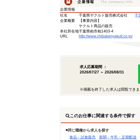
企業情報
社名
千葉県ヤクルト販売株式会社
千
企業概要
【事業内容】
ヤクルト商品の販売
本社所在地
千葉県柏市柏1403-4
URL
http://www.chibakenyakult.co.jp/
求人応募期間 ：
2026/07/27 ～ 2026/08/31
※掲載を終了した求人は閲覧できま
このお仕事に関連する条件で探す
同じ職種から求人を探す
食品・試食販売
新聞・牛乳・定期配送